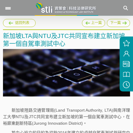
返回列表
上一篇
下一篇
新加坡LTA與NTU及JTC共同宣布建立新加坡
第一個自駕車測試中心
新加坡陸路交通管理局(Land Transport Authority, LTA)與南洋理
工大學NTU及JTC共同宣布建立新加坡的第一個自駕車測試中心，在
裕廊東創新特區(Jurong Innovation District)。
其中心設立的目的為協助2016年建立的卓越自駕車測試與研究中