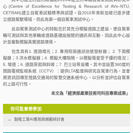
心(Centre of Excellence for Testing & Research of AVs–NTU,
CETRAN)建立自駕車試驗標準與認證。自2015年來新加坡已逐步建
立道路駕駛場域，但此為第一個自駕車測試中心。
此自駕車測試中心的特點在於其充分模擬道路之建設，使自駕車
輛可測試與其他車輛或道路基礎設施間的通訊與互動，因此此中心設
計並複製模擬真實道路環境。
包含具有1. 道路燈光；2. 專用短距通訊信號發射器； 2. 下雨模
擬器；3.洪水模擬器；4. 模擬大樓阻隔，以模擬衛星受干擾的情況；
5. 彎道；6. 道路突起與斜坡；7. 巴士站等設備。其中並設置360度的
閉路電視監視系統（CCTV）：提供LTA監督與研究自駕車行為，並會
將資訊回傳至陸路交通局的智慧交通系統中心，以分析並評估自駕車
的上路可行性。
本文為「經濟部產業技術司科技專案成果」
你可能會想參加
製程工業AI應用與規範研討會