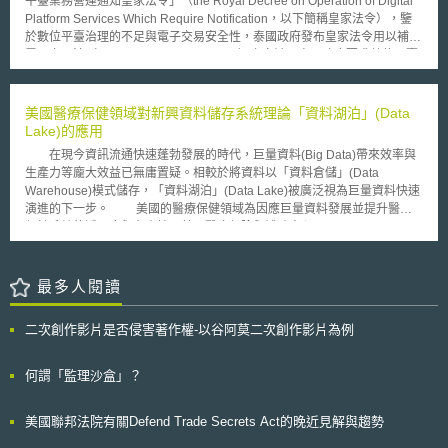
平臺業務營運通知皇家法令」（the Royal Decree on Operation of Digital
慧型手機及其他消費性電子產品為最。根據加州舊金山的專利顧問公司RPX
清，謹就兩個層面的問題概述如下： 關於第一個層次網路中立（Net
Platform Services Which Require Notification，以下簡稱皇家法令），鑒
所作的研究，至2014年，美國專利侵權訴訟中有63%的訴訟是由專利地痞
Neutrality）的議題，從相關案例實務判決觀察，2014年2月，美國有線寬
於數位平臺治理的不足與電子交易安全性，泰國政府發布皇家法令用以補充
所提起，而受害公司花費在法律費用、和解或判決的費用約122億美元。因
頻業者Comcast即以頻寬有限資源，以及確保網路流量充足的理由，說服
電子交易法（Electronic Transaction Act）之空缺。泰國政府要求數位平臺
此如何降低專利訴訟的成本、降低無效專利的數量及提升專利權的授予品質
Netflix服務營運商，同意因此付費給Comcast，而雙方所進行之合作，也引
採取必要措施以符合皇家法令，將於2023年8月20日生效。 皇家法令將
都成為美國的重要政策目標。 貳、美國政府的對應措施 為了解決專利
起所謂網路中立性的爭議課題。今（2015）年2月，FCC於最新通過的
「數位平臺」定義為透過電腦網路連結商家、消費者與使用者從而產生電子
地痞所帶來的問題，美國早在2011年由國會通過《萊希-史密斯美國發明法
Open Internet Order，有別於過往命令僅能有限度地適用於行動網路服務業
交易的電子中介平臺。營收達到180萬泰銖的自然人、或營收達到5000萬泰
美國醫療保健領域對新興資料儲存系統理論「資料湖泊」(Data
（Leahy-Smith America Invents Act of 2011），以下簡稱AIA》，該法並於
者（mobile broadband），新的命令將能全面性地適用於固網以及行動網
銖的法人、或在泰國境內每月活躍用戶達到5000人的數位平臺需要負擔一
Lake)的應用
2012年生效。其目的在於透過改善美國專利制度，包括為發明人提供專利
路業者，反應近年來在無線寬頻網路科技之快速進展，將擴張保護消費者近
定義務，包含向主管機關電子交易發展署（Electronic Transactions
處理程序的快速通道、採取重要步驟來降低專利案件的積壓及提升美國人在
在現今資訊流通快速蓬勃發展的時代，巨量資料(Big Data)帶來效率與
取網際網路的方式。 其次，觀察目前美國境內OTT的業者，包括Now
Development Agency, ETDA）通報其相關資訊、向ETDA提供年度報告、
國外保護其智慧財產權的能力等等。 不過，專利地痞所帶來的挑戰依
生產力等龐大效益已無庸置疑。相較於將資料以「資料倉儲」(Data
TV、Netflix、Ditto TV、Whereever TV、Hulu、Emagine、myTV等，均有
變更條款的透明度義務、以及境外數位平臺需指定代理人等。此外，數位平
舊，特別是專利地痞提出侵權訴訟之成本與被控侵權公司為了防禦所付出的
Warehouse)模式儲存，「資料湖泊」(Data Lake)被廣泛視為巨量資料快速
建置整合平台，俾利提供消費者新型態的商業服務，從知名Netflix公司所建
臺在提供服務或對數位平臺相關資訊進行修改時，有通知平臺用戶必要資訊
成本之間不具對稱性，這使得專利地痞有機會以和解取得利益。因此，
演進的下一步。 美國的醫療保健領域為因應巨量資料發展並提升醫療
構的平台政策，相關重要的規範課題包含資料的蒐集、處理與利用，也提到
的義務。 單一服務營收每年超過3億泰銖、或整體服務營收每年超過10億泰
2013年美國政府曾向其國會提出立法七項建議，也祭出五項行政措施，使
保健系統的透明度與有責性，美國醫療保險與補助中心(Centers for
對於安全性的重視與兒少保護等。在相關隱私權議題面向，其指出，由於使
銖、或泰國每月活躍用戶超過總人口10%的數位平臺則為大型數位平臺，大
專利制度更具有透明性，並為發明者創造一個公平競爭的環境。 參、美國
Medicare & Medicaid Services, CMS)於2013年底建立CMS虛擬研究資料
用者得通過不同的媒介透過網際網路近取相關服務，誠是些來源皆有各自獨
型數位平臺相較於其他數位平臺需要負擔額外義務，除前述數位平臺義務之
國會積極立法 對此，美國開始了多項進一步管理專利地痞的立法進
中心(Virtual Research Data Center, VRDC)，讓研究員能夠以安全有效率
立之隱私權聲明、注意事項與使用規約，除了提醒用戶應盡相關的注意義務
外，大型數位平臺需要實施風險評估、風險管理措施、系統安全措施與危機
程。以下將就2015年美國國會針對專利地痞所提出之法案進行介紹。
的方式取得並分析CMS的龐大醫療保健資料。此種資料倉儲模式會對進入
最多人閱讀
外，相關衍生的責任亦會予以劃清。 參、簡評 從上述可得知，創新應
管理措施等額外義務。 自歐盟制定數位服務法（Digital Services Act）後，
（一）新版創新法案（the Innovation Act） 本法案2015年2月5日送入
的資料預先分類，並整合為特定形式以指導後續分析的方式。缺點在於為讓
用服務（OTT）整體之發展，係與網際網路（Internet）相關推動工作係一
各國陸續建立數位平臺治理制度。經觀察，泰國政府是基於維護電子交易安
美國眾議院審議，其法案接續2011年的「美國發明法案」（the American
資料更易於分享，會進行「資料清理」(data cleaning)以檢測及刪除不正確
體的，因此，我國未來如欲推動OTT相關創新服務，相關網際網路所衍生的
全目的要求數位平臺負擔相關義務，與歐盟所關注的監督數位平臺與保護使
二次創作影片是否侵害著作權-以谷阿莫二次創作影片為例
Invents Act，AIA），企圖進一步解決專利地痞濫用訴訟之難題，其中重要
資訊並將其轉換成機器可讀取格式，各資料版本會被強制整合為特別形式，
議題，例如網路中立等，勢必將成為重要的法制層面所亟需探究之課題。
用者基本權利似有所區別，規範對象門檻相比數位服務法來得低，義務也比
條款包括：由敗訴方負擔律師費、提高專利訴訟的成案基準（pleading
但資料清理和轉換的過程會導致明顯的數據流失，對研究產生不利的限制。
在我國，如同美國聯邦通訊委員會（FCC）角色之行政主管機關係國家
數位服務法來得少。同時其他亞洲鄰近國家也開始關注數位平臺治理，如南
standard）、專利權人揭示制度、客戶中止訴訟程序等等。 （二）警
有鑑於此，為更有效益的應用巨量資料，Pentaho首席技術官James Dixon
何謂「監理沙盒」？
通訊傳播委員會（NCC），在主管的法令中，目前依據電信法相關規範，
韓、新加坡等也在研擬數位平臺治理法制，各國數位平臺治理法制之發展與
告函透明法案（Demand Letter Transparency Act of 2015） 美國眾院
提出新的資料儲存理論­­—資料湖泊(Data Lake)，此概念於2011年7月21日
電信事業應公平提供服務，除另有規定外，不得為差別處理（第21條）;無
走向值得持續觀察。
於2015年4月20日提出《警告函透明法案》，該法案首先要求美國專利與商
首先被討論於美國《富士比》雜誌中，目前在英美國家公部門和民間企業間
正當理由，第一類電信事業市場主導者不得對其他電信事業或用戶給予差別
美國聯邦法院有關Defend Trade Secrets Act的晚近見解與趨勢
標局（USPTO）建立一個公開可查詢的警告函資料庫，然後要求大量寄發
已被熱烈討論。 與Data Warehouse最大不同在於Data Lake可包含
待遇，抑或不得為其他濫用市場地位或經主管機關認定之不公平競爭行為
侵害警告函的行為人必須透過這個資料庫對USPTO揭露其行動，同時侵害
「未被清理的資料」(unclean data)，保持其最原始的形式。故使用者可取