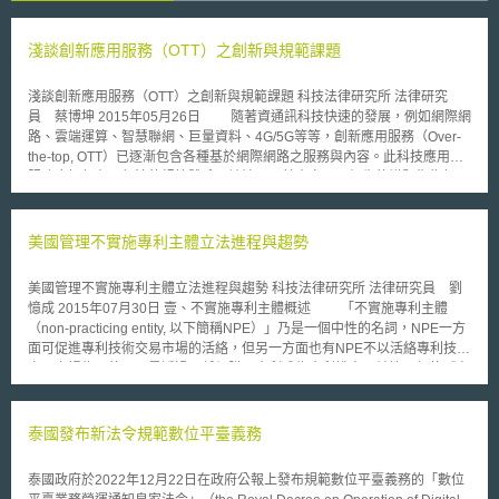
淺談創新應用服務（OTT）之創新與規範課題
淺談創新應用服務（OTT）之創新與規範課題 科技法律研究所 法律研究
員 蔡博坤 2015年05月26日 隨著資通訊科技快速的發展，例如網際網
路、雲端運算、智慧聯網、巨量資料、4G/5G等等，創新應用服務（Over-
the-top, OTT）已逐漸包含各種基於網際網路之服務與內容。此科技應用的
服務應如何在現行法律規範體系下被論及，其本身以及衍生的議題復為何，
均為所欲介紹的核心，本文係以美國作為觀察之對象，希冀對於我國未來在
OTT領域之法制有所助益。 壹、美國FCC對於創新應用服務（OTT）的態度
觀察 在美國，聯邦通訊委員會（Federal Communication
美國管理不實施專利主體立法進程與趨勢
Commission, FCC）係美國境內主管電信與通訊領域聯邦層級的主管機
關，對於網際網路上之新興應用服務，為鼓勵新興技術的發展，一向以避免
美國管理不實施專利主體立法進程與趨勢 科技法律研究所 法律研究員 劉
管制為原則，也因此一些OTT TV或VoIP之商業模式，近年來無論係在美國
憶成 2015年07月30日 壹、不實施專利主體概述 「不實施專利主體
境內抑或境外，皆有著長足的發展。另一方面，隨著科技快速變遷，FCC亦
（non-practicing entity, 以下簡稱NPE）」乃是一個中性的名詞，NPE一方
與時俱進持續透過公眾諮詢，尋求是否有調整相關定義，抑或擴張規範管制
面可促進專利技術交易市場的活絡，但另一方面也有NPE不以活絡專利技術
之必要。例如，2014年12月，FCC發布一個法規修訂公開意見徵集的通知
交易市場為目的，而是透過以低價購買專利成為專利權人，並據以行使《專
（Notice of Proposed Rulemaking, NPRM），希冀更新目前於1934年通
利法》上之權利，投機性地靜待商品製造者投入不可回復之鉅額投資後，始
訊法（Communications Act of 1934）下之相關規範，以反映目前透過網際
對該商品製造者行使專利侵權主張，對於後者有人將其稱之為「Patent
網路所提供的影音服務，特別將更新對於Multichannel Video Programming
Troll」（中文有譯為「專利巨人」、「專利蟑螂」、「專利流氓」、「專利
泰國發布新法令規範數位平臺義務
Distributor（MVPD）一詞定義。 貳、關鍵之法制課題 由於FCC在創新
地痞」或「專利恐怖份子」等等，以下統譯為「專利地痞」）。 專利
應用服務（OTT）領域市場管制者（market regulator）的角色乃至關重
地痞藉由有問題的專利申請範圍恐嚇企業並勒索和解金的案例激增，對美國
要，同時，提供此應用服務的業者，無論係電信業者還是新興科技業者，其
泰國政府於2022年12月22日在政府公報上發布規範數位平臺義務的「數位
造成數十億美元的經濟耗損並且破壞了美國的創新，其橫行的技術領域以智
彼此間相互且複雜之法律關係，所衍生之法制議題，實有必要探討以及釐