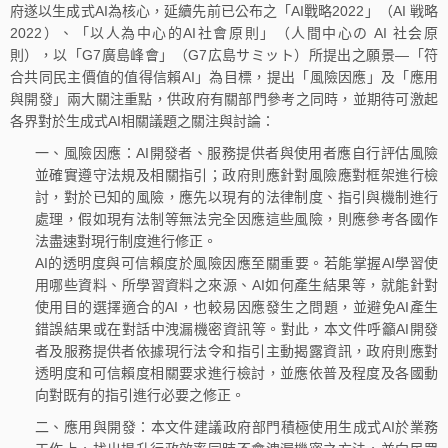
府遂以生成式AI為核心，延續先前已公布之「AI戰略2022」（AI 戦略
2022）、「以人為中心的AI社會原則」（人間中心の AI 社会原
則），以「G7廣島峰會」（G7広島サミット）所提出之願景—「符
合共同民主價值的值得信賴AI」為目標，提出「風險因應」及「應用
與開發」兩大關注重點，供政府有關部門參考之同時，並期待可激起
各界對於生成式AI相關議題之關注與討論：
一、風險因應：AI開發者、服務提供者與使用者應自行評估風險
並確實遵守法規及相關指引；政府則應針對風險應對框架進行檢
討，對於已知的風險，應先以現有的法律制度、指引與機制進行
處理，假如現有法制等無法完全因應這些風險，則應參考各國作
法盡速對現行制度進行修正。
AI的透明度與可信賴度於風險因應至關重要。若能掌握AI學習使
用哪些資料、所學習資料之來源、AI如何產生結果等，就能針對
使用目的選擇適合的AI，也較易因應發生之問題，並避免AI產生
錯誤結果或在對話中洩漏機密資訊等。對此，本文件呼籲AI開發
者及服務提供者依據現行法令和指引主動揭露資訊，政府則應對
透明度和可信賴度相關要求進行檢討，並應依普及程度及各國動
向對既有的指引進行必要之修正。
二、應用與開發：本文件建議政府部門積極使用生成式AI於業務