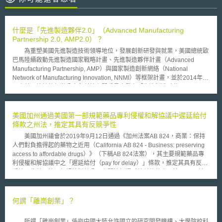
什麼是「先進製造夥伴2.0」（Advanced Manufacturing
Partnership 2.0, AMP2.0）？
為重塑美國先進製造技術領導地位，發展創新研發與就業，美國總統歐
巴馬陸續啟動先進製造國家戰略計畫、先進製造夥伴計畫（Advanced
Manufacturing Partnership, AMP）與國家製造創新網絡（National
Network of Manufacturing Innovation, NNMI）等框架計畫，並於2014年10
月由美國總統執行辦公室和科技顧問委員會發布「先進製造夥伴2.0」
（Advanced Manufacturing Partnership 2.0, AMP2.0）。 其中新版的
先進製造夥伴計畫，除續行原先之計畫目標，例如：對於「研發技術政策形
成」、「區域創新機構」與「全國製造創新網絡」等要項外，「先進製造夥
美國加州通過美國第一部規範藥品專利侵權和解協議中遲延給付
伴2.0」框架強調「製造業資源如何有效匯集」，另透過「組織角度設
條款之州法，推定其具有反競爭性
計」、「法制環境建構」與「商業化運用促進」等面向提出具體執行建議。
美國加州議會於2019年9月12日通過《加州法案AB 824，商業：保持
人們對負擔得起的藥物之近用（California AB 824 - Business: preserving
access to affordable drugs）》（下稱AB 824法案），其主要規範藥品專
利侵權和解協議中之「遲延給付（pay for delay）」條款，推定其具有反競
爭性，為美國第一部規範製藥公司之間簽訂遲延給付條款之州法。 於
AB 824法案中，其規範對象為學名藥與生物相似性藥物之藥證申請人，統
稱為「非參照藥物申請者（Nonreference drug filer）」。其規定若用來解
決專利侵權之協議為「非參照藥物申請者」從主張專利被侵害的公司處接受
何謂「離崗創業」？
任何有價值之物，且同意於一段期間內限制或放棄學名藥或生物相似性藥品
的研究、開發、製造、上市、銷售，則該協議推定具有反競爭效果。惟例外
所謂「離崗創業」係指中國大陸允許國立的研究開發機構、大學院校科