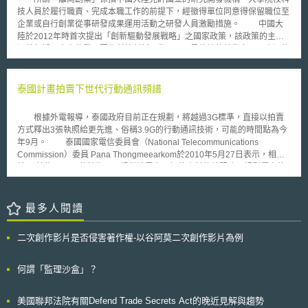
若能證明「非參照藥物申請者」所獲得之價值僅對其他商品或服務是公平合
技人員於履行職責、完成本職工作的前提下，經徵得單位同意得保留職位至
理的補償、協議直接產生了競爭優勢，協議的競爭優勢大於協議的反競爭效
企業或自行創業從事研發成果運用活動之研發人員激勵措施。 中國大
果，則反競爭性之推定可舉上述事由為證而推翻。每次違規行為可處以高達
陸於2012年時首次提出「創新驅動發展戰略」之國家政策，該政策的主要
2000萬美元或「非參照藥物申請者」收到的價值三倍的罰款，以數額高者
涵義包括了未來的發展要靠科技創新驅動，而不是傳統的勞動力以及資源能
為準。 AB 824法案減輕政府舉證責任的負擔，將主張和解協議不具反
源驅動；以及創新的目的是為了驅動發展，而不是為了發表高水準論文。
競爭效果之舉證責任轉移至和解協議當事人身上，且因此種推定，當事人必
在實施該戰略政策之前提下，中國大陸於2016年2月發布了《實施〈中
須向政府揭露更多和解協議之資訊，而增加協議之透明度。
華人民共和國促進科技成果轉化法〉若干規定》，於該文件中，為激勵研發
泰國計畫拍賣下世代行動通訊頻譜
人員創新創業，開放國立研究開發機構、大學院校科技人員於履行職責、完
成本職工作的前提下，經徵得單位同意得保留職位至企業或自行創業從事研
根據外電報導，泰國政府目前正在規劃，將越過3G標準，直接以拍賣
發成果運用活動。該文件並要求國立研究開發機構及大學院校應建立相關規
方式釋出3張執照給更先進、俗稱3.9G的行動通訊技術，可能的時間點為今
範，或與研發人員約定留職從事研發成果運用活動期之間和期滿後的權利和
年9月。 泰國國家電信委員會（National Telecommunications
義務，以及規定研發人員依該規定留職者，其期間以3年為限。
Commission）委員 Pana Thongmeearkom於2010年5月27日表示，相較
於3G技術，3.9G的技術可以提供消費者更好的資料傳輸服務；規劃釋出的
執照將以15MHz為單位，期限為15年，規劃釋出的頻段主要為2.3GHz，但
2.5GHz亦為另一個可能釋出的頻段。 2.3GHz目前由國營的電信業者
TOT＆CAT與軍方使用中，2.5GHz則由廣播電視業者使用；泰國政府預計
最多人閱讀
於年底提出清空頻譜方案。 各界評估新的頻譜將允許業者佈建以LTE為
基礎的電信設備。泰國三家主要行動電信業者Advanced Info
二次創作影片是否侵害著作權-以谷阿莫二次創作影片為例
Service(AIS)、Total Access Communication(DTAC)與True Move早已表態
將參與競標。 泰國政府之前曾多次宣布將展開3G執照競標計畫，惟時
程不斷被推遲，外界歸咎於欠缺一個整合性的獨立頻譜監理機構。對此，
何謂「監理沙盒」？
Pana被迫給予保證，目前泰國的政治紛亂不會影響國家電信委員會的時間
表，但如果設立一個可同時監管廣電與電信頻譜的獨立機關的草案未能通過
美國聯邦法院有關Defend Trade Secrets Act的晚近見解與趨勢
國會立法程序，釋照程序確實有可能被中斷。 LTE行動通訊技術爭取應