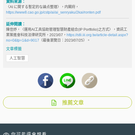
資料來源：
〈AI に関する暫定的な論点整理〉，内閣府，
https://www8.cao.go.jp/cstp/ai/ai_senryaku/2kai/ronten.pdf
延伸閱讀：
陳佳妤，〈運用AI工具協助管理智慧財產組合(IP Portfolio)之方式〉，資訊工
業策進會科技法律研究所，2023/07，
https://stli.iii.org.tw/article-detail.aspx?
no=0&tp=1&d=9017
（最後瀏覽日：2023/07/25）。
文章標籤
人工智慧
推薦文章
你可能還會想看