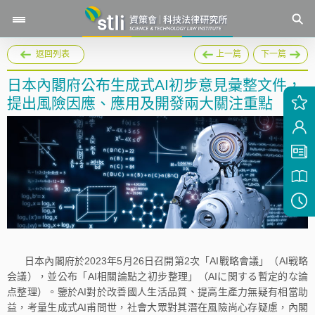
返回列表
上一篇
下一篇
日本內閣府公布生成式AI初步意見彙整文件，
提出風險因應、應用及開發兩大關注重點
日本內閣府於2023年5月26日召開第2次「AI戰略會議」（AI戦略
会議），並公布「AI相關論點之初步整理」（AIに関する暫定的な論
点整理）。鑒於AI對於改善國人生活品質、提高生產力無疑有相當助
益，考量生成式AI甫問世，社會大眾對其潛在風險尚心存疑慮，內閣