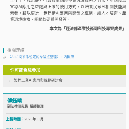
工作上，找出提升行政效率同時不會洩漏機密之方法，並向民眾
宣導AI應用之益處與正確的使用方式，以培養民眾AI相關技能與
素養，藉以更進一步建構AI應用與開發之框架，如人才培育、產
業環境準備、相關軟硬體開發等。
本文為「經濟部產業技術司科技專案成果」
相關連結
〈AI に関する暫定的な論点整理〉，内閣府
你可能會想參加
製程工業AI應用與規範研討會
傅鈺晴
副法律研究員 編譯整理
上稿時間：
2023年11月