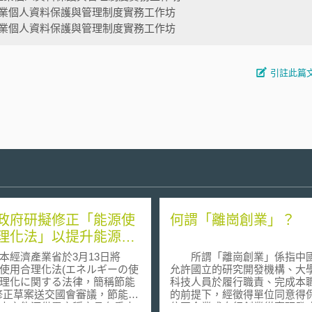
業個人資料保護與管理制度實務工作坊
業個人資料保護與管理制度實務工作坊
引註此篇
政府研擬修正「能源使
何謂「離崗創業」？
理化法」以提升能源效
經濟產業省於3月13日將
所謂「離崗創業」係指中
使用合理化法(エネルギーの使
允許國立的研究開發機構、大
理化に関する法律，簡稱節能
科技人員於履行職責、完成本
修正草案送交國會審議，節能法
的前提下，經徵得單位同意得
本之能源供需之穩定具有重大
位至企業或自行創業從事研發