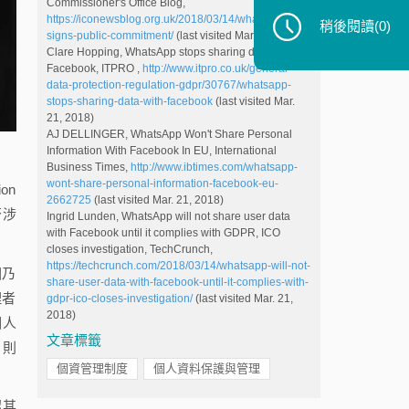
Commissioner's Office Blog,
https://iconewsblog.org.uk/2018/03/14/whatsapp-
稍後閱讀
(0)
signs-public-commitment/
(last visited Mar. 27, 2018)
Clare Hopping, WhatsApp stops sharing data with
Facebook, ITPRO ,
http://www.itpro.co.uk/general-
data-protection-regulation-gdpr/30767/whatsapp-
stops-sharing-data-with-facebook
(last visited Mar.
21, 2018)
AJ DELLINGER, WhatsApp Won't Share Personal
Information With Facebook In EU, International
Business Times,
http://www.ibtimes.com/whatsapp-
wont-share-personal-information-facebook-eu-
on
2662725
(last visited Mar. 21, 2018)
否涉
Ingrid Lunden, WhatsApp will not share user data
with Facebook until it complies with GDPR, ICO
closes investigation, TechCrunch,
https://techcrunch.com/2018/03/14/whatsapp-will-not-
因乃
share-user-data-with-facebook-until-it-complies-with-
理者
gdpr-ico-closes-investigation/
(last visited Mar. 21,
2018)
個人
文章標籤
，則
個資管理制度
個人資料保護與管理
認其