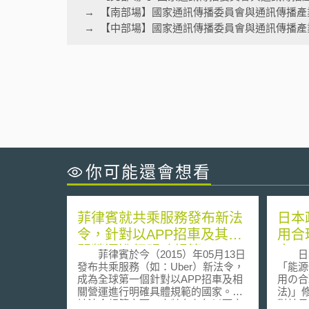
【南部場】國家通訊傳播委員會與通訊傳播產
【中部場】國家通訊傳播委員會與通訊傳播產
你可能還會想看
菲律賓就共乘服務發布新法
日本
令，針對以APP招車及其相
用合
關營運進行明確規範
率
菲律賓於今（2015）年05月13日
日本
發布共乘服務（如：Uber）新法令，
「能源
成為全球第一個針對以APP招車及相
用の合
關營運進行明確具體規範的國家。在
法)」
該法令規範之下，車齡在七年以下之
對於日