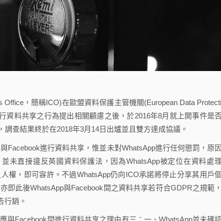
 Office，簡稱ICO)在歐盟資料保護主管機關(European Data Protecti
cebook間進行資料共享之行為提出相關顧慮之後，於2016年8月就上開事件是
)啟動調查，調查結果終於在2018年3月14日出爐並且雙方達成協議。
Facebook進行資料共享，惟並未對WhatsApp進行任何懲罰，原
ok，並未直接違反英國資料保護法，因為WhatsApp被定位在資料處
擾人們之人權，即可容許。不過WhatsApp仍向ICO承諾將停止分享其用戶
亦即此後WhatsApp與Facebook間之資料共享若符合GDPR之規範
告行銷。
App不應與Facebook間進行資料共享之理由有三：一、WhatsApp並未確