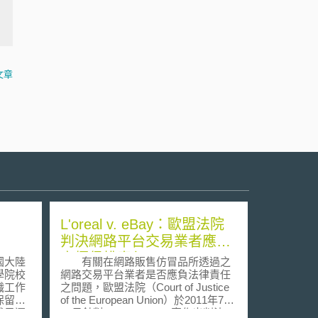
文章
L'oreal v. eBay：歐盟法院
判決網路平台交易業者應負
商標侵權責任
國大陸
有關在網路販售仿冒品所透過之
學院校
網路交易平台業者是否應負法律責任
職工作
之問題，歐盟法院（Court of Justice
保留職
of the European Union）於2011年7月
成果運
12日針對L’oreal v. eBay案作出判決，