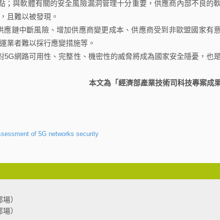
入點；與軟體有關的安全風險漏洞管理十分重要，供應商內部不良的
，且難以被發現。
供應鏈中斷風險、增加供應商變更成本、供應商受到非歐盟國家有
運業者難以採行應變措施等。
對5G網路可用性、完整性、機密性的威脅將成為國家安全隱憂，也
本文為「經濟部產業技術司科技專案成
assessment of 5G networks security
部場）
部場）