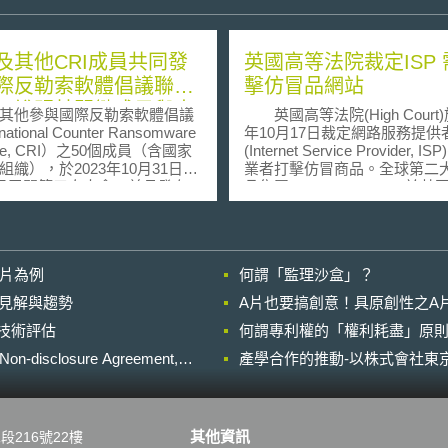
及其他CRI成員共同發
英國高等法院裁定ISP 
際反勒索軟體倡議聯合
擊仿冒品網站
，說明其關鍵成果與未
其他參與國際反勒索軟體倡議
英國高等法院(High Court)於
望
national Counter Ransomware
年10月17日裁定網路服務提供
ative, CRI）之50個成員（含國家
(Internet Service Provider, 
組織），於2023年10月31日至
業者打擊仿冒商品。全球第二
1日召開第三次大會，並且發布
品集團Richemont Group於
示：應積極建立對抗勒索軟體
英國五大網路服務提供者即BSk
（collective resilience）、
British Telecom、EE、TalkTal
作降低勒索軟體之散布能力、
VirginMedia，要求網路服務
關行為人之法律責任、制裁非
鎖所有銷售該集團仿冒品的網
影片為例
何謂「監理沙盒」？
勒索軟體之組織、與私部門合
免網路使用者接觸到這些商標
體攻擊。 CRI於2023年
權的違法網站。 Richemon
的晚近見解與趨勢
A片也要搞創意！具原創性之A
成果主要可分以下三個面向：
Group為Cartier、Piaget、Mont
進行技術評估
強資安管理能力 對CRI新成員
何謂專利權的「權利耗盡」原則
等精品品牌的母公司，其集團
導及戰術培訓，例如由以色列
表示此次的判決為打擊仿冒品
losure Agreement,
產學合作的推動-以株式會社東京
旦，以確保新成員之資通安
者邁前了一大步，對於法院認
外，亦發起利用人工智慧打擊
涉及仿冒品的商標侵權有利於
體之計畫。 二、促進資訊共享
益感到滿意。 在此判決出
即時更新之資訊共享平台，使
三年以來，只有著作權人可就
其他資訊
段216號22樓
成員得以迅速分享資安威脅指
侵權為由要求網路服務提供者