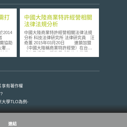
需打
中國大陸商業特許經營相關
法律法規分析
2014
中國大陸商業特許經營相關法律法規
者
分析 科技法律研究所 法律研究員 汪
ISP)需協助
奇蕙 2015年03月20日 連鎖加盟
大奢侈
（中國大陸稱商業特許經營）在台灣
英國控告
或許已經是一種發展成熟的商業模
yB、
式，對於中國大陸而言，則是上世紀
k和
80年代經濟改革之後才始見，相對於
提供者封
台灣市場或世界其他先進經濟體，中
站，避
國大陸起步較晚，但是發展快速。眼
仿冒侵
見連鎖加盟行業在中國大陸的發展時
t
機越趨成熟，台商界也掀起連鎖加盟
片享有著作權
blanc
的熱潮。 但在秩序相對混亂、競
?
發言人
爭相對激烈的中國大陸市場，經營面
網購業
向的風險也許難以預先掌控，但是複
大學TLO為例-
可防止
雜的相關政策和規定則是要前往該地
公眾利
投資的台商必須正視並且了解的，本
爐前的
文提供商業特許經營（以下簡稱特許
著作權
經營）相關法規的分析，期待在發展
連結
封鎖仿
商業之餘，台資特許人可以更敏銳的