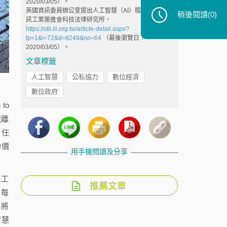
2020/03/05）。
英國資訊委員辦公室提出人工智慧（AI）稽核框架，資
稍後閱讀
(0)
訊工業策進會科技法律研究所，
https://stli.iii.org.tw/article-detail.aspx?
tp=1&i=72&d=8249&no=64
（最後瀏覽日：
2020/03/05）。
文章標籤
人工智慧
公私協力
數位經濟
數位政府
to
脫離
信任
的價
用手機閱讀及分享
人工
推薦文章
；每
）將
智慧