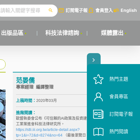
訂閱電子報
會員登入
English
出版品區
科技法律諮詢
媒體露出
熱門主題
范晏儒
專案經理 編譯整理
會員專區
上稿時間：
2020年03月
進階閱讀：
訂閱電子報
歐盟執委會公布《可信賴的AI政策及投資建議》，資訊
工業策進會科技法律研究所，
https://stli.iii.org.tw/article-detail.aspx?
熱門閱讀
tp=1&i=72&d=8274&no=64
（最後瀏覽日：