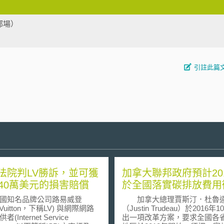
部場）
引註此篇
法院判LV勝訴，並可獲
加拿大聯邦政府預計20
240萬美元的損害賠償
於全國落實碳排放費用
知名品牌公司路易威登
加拿大總理賈斯汀．杜魯
s Vuitton，下稱LV) 與網際網路
（Justin Trudeau）於2016年
(Internet Service
出一項改革方案，要求全國各