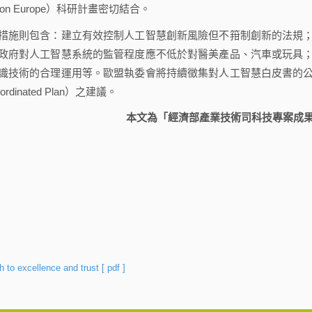
n Europe）科研計畫密切結合。
施則包含：建立有效控制人工智慧創新風險但不箝制創新的法規
政府對人工智慧系統的監管程度應不低於對醫美產品、汽車或玩具
識技術的合理運用等。歐盟執委會將持續徵集對人工智慧白皮書的
nated Plan）之建議。
本文為「經濟部產業技術司科技專案成
ch to excellence and trust
[ pdf ]