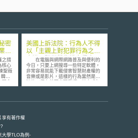
秘密
美國上訴法院：行為人不得
業秘
以「主觀上對犯罪行為之無
意識」阻卻著作權之侵害
護之措
在電腦與網際網路普及與便利的
為核心
今日，只要上網搜尋一些特定軟體，
陳聖薇
非常容易就能下載侵害智慧財產權的
音樂或是影片，這樣的行為當然是非
中堅企
法的，但在美國出現爭議，若未成年
力，今
人利用電腦非法下載，可否用「不知
[1]
道這是犯罪行為」來抗辯侵權呢？
利廳、
美國就發生了這樣的案例，現年
成「智
22歲Whitney Harper，於2004年被美
」，討
國唱片業協會（The Recording
標、著
Industry Association of America，
片享有著作權
因應效
RIAA）控告其使用Kazaa分享軟體，
?
財保護
下載阿姆（Eminem）、瑪麗亞凱莉
（Mariah Carey）等37首歌曲，並將
大學TLO為例-
企業的
該37首歌曲透過線上分享軟體讓其他