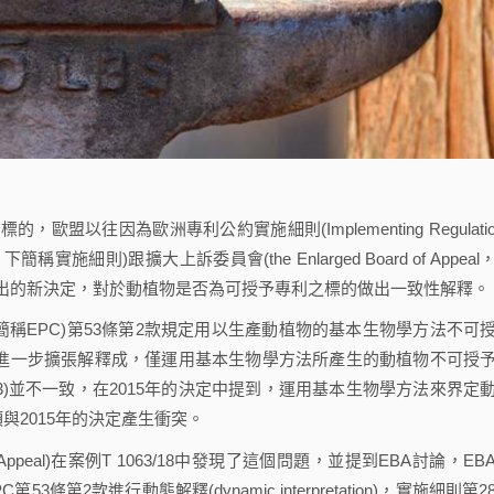
往因為歐洲專利公約實施細則(Implementing Regulatio
 Patents，下簡稱實施細則)跟擴大上訴委員會(the Enlarged Board of Appea
5月做出的新決定，對於動植物是否為可授予專利之標的做出一致性解釋。
ntion，簡稱EPC)第53條第2款規定用以生產動植物的基本生物學方法不可
將其進一步擴張解釋成，僅運用基本生物學方法所產生的動植物不可授
 2/13)並不一致，在2015年的決定中提到，運用基本生物學方法來界定
與2015年的決定產生衝突。
f Appeal)在案例T 1063/18中發現了這個問題，並提到EBA討論，EB
2款進行動態解釋(dynamic interpretation)，實施細則第2