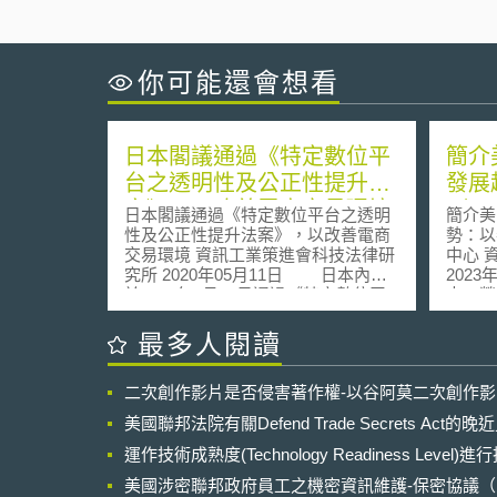
你可能還會想看
日本閣議通過《特定數位平
簡介
台之透明性及公正性提升法
發展
案》，以改善電商交易環境
（pl
日本閣議通過《特定數位平台之透明
簡介美
性及公正性提升法案》，以改善電商
勢：以
交易環境 資訊工業策進會科技法律研
中心 資訊工業策進會科技法律研究所
究所 2020年05月11日 日本內閣
2023年02
於2020年2月18日通過《特定數位平
來，營
台之透明性及公正性提升法案》（特
業除在
定デジタルプラットフォームの透明
國企業
最多人閱讀
性及び公正性の向上に関する法律
之一[
案），並提交國會，期望能在2021年
業秘密法》
二次創作影片是否侵害著作權-以谷阿莫二次創作
春季施行[1]。本法案將要求特定數位
Act 
平台（Digital Platform）業者公開其
秘密所
美國聯邦法院有關Defend Trade Secrets Act
與透過平台供應商品或服務者之間的
濟，聯
契約等各項措施，以提高特定數位平
運作技術成熟度(Technology Readiness Level)
加。而
台的透明性與公正性，透過推動公平
答階段（
美國涉密聯邦政府員工之機密資訊維護-保密協議（Non-disc
且自由的競爭環境，為促進經濟發展
國聯邦最高