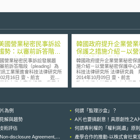
美國營業秘密民事訴訟
韓國政府提升企業營業
趨勢：以審前訴答階段
保護之措施介紹－以營
eading）為中心
密保護中心為核心
國營業秘密民事訴訟發展趨
韓國政府提升企業營業秘密保
審前訴答階段（pleading）為
施介紹－以營業秘密保護中心
科技法律研究所 法律研究員 
月16日 壹、前言 近年
2014年10月09日 壹、前言 韓國
業秘密侵害事件頻傳，我國企
政府為提高其國內中小企業及
國內提起訴訟外，美國亦為我
業因應智財權侵權與紛爭之能
提起營業秘密訴訟的主要戰場
(2014)年度由國家智慧財產委員會
1]。美國於2016年通過《保護營
為首，與文化體育觀光部、專
（Defend Trade Secrets
法務部等相關行政部會共同組
影片為例
何謂「監理沙盒」？
of 2016, 以下簡稱DTSA），營業
慧財產權保護政策協商會議[2]
有人可向聯邦法院尋求民事救
論如何提高政府面對專利、商
的晚近見解與趨勢
A片也要搞創意！具原創性之A
邦法院受理的案件量逐年增
作權及營業秘密等智財侵權之
進行技術評估
美國民事訴訟中對審前程序訴
何謂專利權的「權利耗盡」原則
率，研提各部會配合推動之智
pleading）的要求[2]，自美
政策。 韓國檢討企業營業秘密保
losure Agreement,
產學合作的推動-以株式會社東京
法院2007年Bell Atlantic
護現況，認為營業秘密雖然是