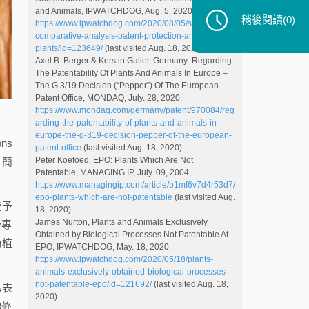
and Animals, IPWATCHDOG, Aug. 5, 2020,
稍後閱讀
(0)
https://www.ipwatchdog.com/2020/08/05/strong-roots-
comparative-analysis-patent-protection-animals-
plants/id=123649/
(last visited Aug. 18, 2020).
Axel B. Berger & Kerstin Galler, Germany: Regarding
The Patentability Of Plants And Animals In Europe –
The G 3/19 Decision (“Pepper”) Of The European
Patent Office, MONDAQ, July. 28, 2020,
https://www.mondaq.com/germany/patent/970084/reg
arding-the-patentability-of-plants-and-animals-in-
europe-the-g-319-decision-pepper-of-the-european-
ns
patent-office
(last visited Aug. 18, 2020).
Peter Koefoed, EPO: Plants Which Are Not
l，簡
Patentable, MANAGING IP, July. 09, 2004,
https://www.managingip.com/article/b1mf6v7d4r53d7/
epo-plants-which-are-not-patentable
(last visited Aug.
授予
18, 2020).
James Nurton, Plants and Animals Exclusively
予專
Obtained by Biological Processes Not Patentable At
動植
EPO, IPWATCHDOG, May. 18, 2020,
https://www.ipwatchdog.com/2020/05/18/plants-
animals-exclusively-obtained-biological-processes-
not-patentable-epo/id=121692/
(last visited Aug. 18,
A表
2020).
8條