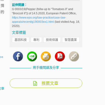
延伸閱讀：
之情
G 0003/19(Pepper (follw-up to “Tomatoes II” and
請的
“Broccoli II”)) of 14.5.2020, European Patent Office,
https://www.epo.org/law-practice/case-law-
appeals/recent/g190003ex1.html
(last visited Aug. 18,
2020).
文章標籤
基因科技
專利
技術保護
智慧農業
ice
用手機閱讀及分享
推薦文章
文章