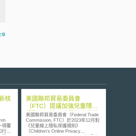
文章
新核
美國聯邦貿易委員會
（FTC）提議加強兒童隱私
規則，以進一步限制企業將
美國聯邦貿易委員會（Federal Trade
兒童的資訊用來營利
amm
Commission, FTC）於2023年12月對
是一項覆
《兒童線上隱私保護規則》
和行業
（Children's Online Privacy