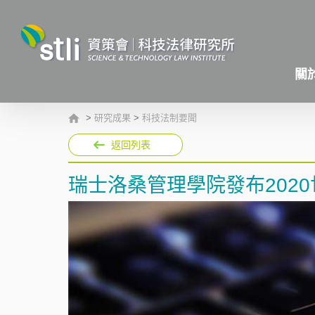
關
>
研究成果
>
科技法制要聞
返回列表
瑞士洛桑管理學院發布202