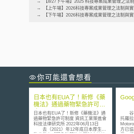
【8/27下午場】2025 科技專案成果管理之
【上午場】2026科技專案成果管理之法制與
【下午場】2026科技專案成果管理之法制與
你可能還會想看
日本也有EUA了！新修《藥
Goo
機法》通過藥物緊急許可制
度
日本也有EUA了！新修《藥機法》通
谷歌公
過藥物緊急許可制度 資訊工業策進會
托羅拉
科技法律研究所 2022年06月13日
Moto
去（2021）年12年底日本厚生勞
方已協