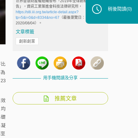
世界智慧財產權組織發布「2019年全球創新指數報
告」，資訊工業策進會科技法律研究所，
稍後閱讀
(0)
https://stli.iii.org.tw/article-detail.aspx?
tp=5&i=0&d=8334&no=67
（最後瀏覽日：
2020/08/04）。
文章標籤
創新創業
評比
序為
用手機閱讀及分享
23
推薦文章
業效
人均
基礎
易凝
掉至