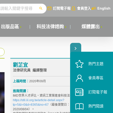
訂閱電子報
會員登入
English
出版品區
科技法律諮詢
媒體露出
熱門主題
劉芷宜
法律研究員 編譯整理
會員專區
上稿時間：
2020年09月
進階閱讀：
訂閱電子報
IMD世界人才評比，資訊工業策進會科技法律研究所，
https://stli.iii.org.tw/article-detail.aspx?
tp=5&i=0&d=8365&no=67
（最後瀏覽日：
熱門閱讀
2020/08/04）。