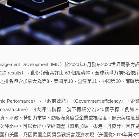
 Management Development, IMD）於2020年6月發布2020世界競爭力
Ranking 2020 results）。此份報告共評比 63 個經濟體，全球競爭力前5名依
排名包含加拿大為第8、美國第10、臺灣第11、中國第20、南韓第
formance）、「政府效能」（Government efficiency）「企
設」（Infrastructure）四大評比指標，旗下再細分為340個子標，例如
投資、財政、勞動力市場、顧客滿意度受企業重視程度、健康與環境
此次評比中，可以看出小型經濟體（如新加坡、香港、丹麥等）因容
和美國，乃因兩國之間貿易戰損害經濟表現（美國從2019年第3