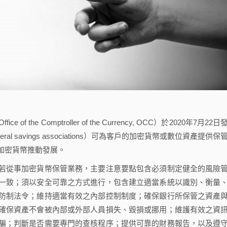
 Comptroller of the Currency, OCC）於2020年7月22日
savings associations）可為客戶的加密貨幣或數位資產提供保
加密貨幣推動發展。
從事加密貨幣保管業務，主要注意要點包含必須制定健全的風險
一致；須以安全可靠之方式進行，包含建立適當系統以識別、衡量
防制法令；維持適當有效之內部控制制度；確保銀行所保管之資產
確保資產不會被內部或外部人員損失、毀損或挪用；維護有效之資
騙；判斷是否需要專門的查核程序；提供可靠的財務報告，以及遵