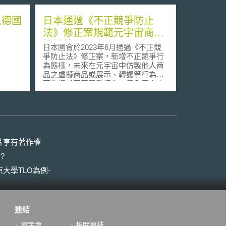
以德國
日本通過《不正競爭防止
法》修正案規範元宇宙商品
侵權情形
日本國會於2023年6月通過《不正競
爭防止法》修正案，新增不正競爭行
為態樣，未來在元宇宙中仿製他人商
品之虛擬商品或展示、轉讓等行為，
可能構成不正競爭行為，健全元宇宙
中發生商品侵權的法律應對基礎，預
計於2024年6月13日施行。 在元宇宙
中仿製他人商品並在元宇宙中展示、
轉讓，屬於透過電信線路導致與他人
商品混淆、以及使用相似商品描述進
行轉讓、交付等行為，但依據《不正
片享有著作權
競爭防止法》現行第2條第1項第1號
?
及第2號規定，對於仿製商品的轉讓出
租行為缺乏透過電信線路態樣的實質
大學TLO為例-
規範。商標法對於仿冒商標雖有一定
的規範，但若只是仿冒商品設計未觸
及商標侵權，受害人無法依商標法對
其請求停止侵權或損害賠償。因此本
連結
次修法擬補充元宇宙商品侵權的法規
範，使在元宇宙轉讓出租仿製商品直
資策會
相關連結