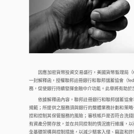
因應加密貨幣投資交易盛行，美國貨幣監理局（Office of the
一封解釋函，授權聯邦註冊銀行和聯邦儲蓄協會（federal 
務，促使銀行持續發揮金融中介功能。此舉將有助於
依據解釋函內容，聯邦註冊銀行和聯邦儲蓄協會若
規範；所提供之服務須與銀行的整體業務計劃和策略
控和控制其保管服務的風險；審核帳戶是否符合洗錢
有資產分開存放，並在共同控制的情況進行維護，以
全基礎架構與控制措施，以減少駭客入侵、竊盜和詐