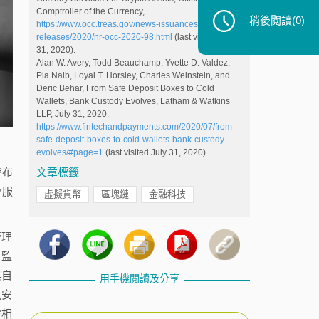
Comptroller of the Currency,
稍後閱讀
(0)
https://www.occ.treas.gov/news-issuances/news-
releases/2020/nr-occ-2020-98.html
(last visited July
31, 2020).
Alan W. Avery, Todd Beauchamp, Yvette D. Valdez,
Pia Naib, Loyal T. Horsley, Charles Weinstein, and
Deric Behar, From Safe Deposit Boxes to Cold
Wallets, Bank Custody Evolves, Latham & Watkins
LLP, July 31, 2020,
https://www.fintechandpayments.com/2020/07/from-
safe-deposit-boxes-to-cold-wallets-bank-custody-
evolves/#page=1
(last visited July 31, 2020).
發布
文章標籤
管服
虛擬貨幣
區塊鏈
金融科技
管理
、監
與自
用手機閱讀及分享
訊安
守相