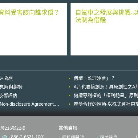
資料受害該向誰求償？
自駕車之發展與挑戰-
法制為借鑑
影片為例
何謂「監理沙盒」？
的晚近見解與趨勢
A片也要搞創意！具原創性之A
進行技術評估
何謂專利權的「權利耗盡」原則
losure Agreement,
產學合作的推動-以株式會社東京
其他資訊
段216號22樓
+886-2-6631-1001
隱私權聲明
徵才訊息