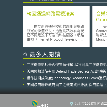
韓國通過網路電視法案
音樂
Gro
由於新興通訊技術的應用與網路
美國
頻寬的快速成長，透過網路收看電視
Groo
已不再是遙不可及的科技願景。網路
聯邦法
電視（Internet Protocol Television；
Music 
IPTV）在許多國家都已經是逐漸應用
Sony 
成熟的服務，但是相對而言，法規的
協議，
管制架構卻多仍處於追趕摸索的階
verd
最多人閱讀
段。 網路電視之相關法制爭議眾
的侵權賠
多，曾被提出討論者如攸關管制基準
以5千
二次創作影片是否侵害著作權-以谷阿莫二次創作
之網路電視定位，是否視同傳統廣播
近10年
電視加以管制？相關之義務是否比照
束了這
美國聯邦法院有關Defend Trade Secrets Act
要求（如對於無線電視之必載義
Gro
務）？網路電視市場之界定？市場力
運作技術成熟度(Technology Readiness Level)
提供使
量之監督與公平競爭環境之維護等，
透過平
美國涉密聯邦政府員工之機密資訊維護-保密協議（Non-disc
皆為重要的關注焦點。 韓國國會
網站原
NDA）之使用
傳播特別委員會於上月（11月）通過
(Digit
一項網路電視法案（IPTV Bill），對
避風港原
於重要之網路電視相關規範加以界
質上透
台北市106敦化南路二
定。此一國會傳播特別委員會所通過
法已明