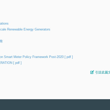
ations
cale Renewable Energy Generators
詢
n on Smart Meter Policy Framework Post-2020
[ pdf ]
ERATION
[ pdf ]
引註此篇