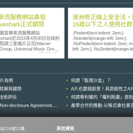
串流服務網站鼻祖
澳洲修正線上安全法，
oveshark正式關閉
16歲以下之人使用社
平臺
音樂串流服務網站
.Pindent{text-indent: 2em;}
veshark於2015年4月30日在紐約
.Noindent{margin-left: 2em;}
院與三家唱片公司(Warner
.NoPindent{text-indent: 2em; m
Group, Universal Music Group,
left: 2em;} .No2indent{margin-le
Music Entertainment)達成和解
3em;} .No2Pindent{text-indent:
以避免由陪審團判決(jury
margin-left: 3em} .No3indent{m
ict)所帶來高達7億3千6佰萬美金
left: 4em;} .No3Pindent{text-ind
償金。Escape Media Group
2em; margin-left: 4em} 澳洲國會於
萬美金、公開道歉及關閉經營將
2024年11月29日通過線上安全
影片為例
何謂「監理沙盒」？
的Grooveshark網站為代價結
(Online Safety Act)修正案，
起爭訟多年的著作權訴訟案。
以下人擁有社群媒體平臺帳號
的晚近見解與趨勢
A片也要搞創意！具原創性之A
oveshark網站的成立理念爲
早在2021年就制定線上安全法
進行技術評估
用者上傳音樂的平臺，樂迷可
何謂專利權的「權利耗盡」原則
成年人之線上安全列為規範重
臺互相分享與檢索音樂，因此
立法當時並未設有社群媒體平
losure Agreement,
產學合作的推動-以株式會社東京
本適用於數位千禧年著作權法
者之最低年齡限制。近年來因
al Millennium Copyright Act)中的
剝削、假訊息與仇恨言論問題
則。惟Grooveshark網站實
重，促使澳洲國會兩院迅速通
過員工上傳盜版音樂，此一做
修法。 新修線上安全法於第63C條增
其他資訊
段216號22樓
顯超出避風港原則的保護範
定「具年齡限制之社群媒體平