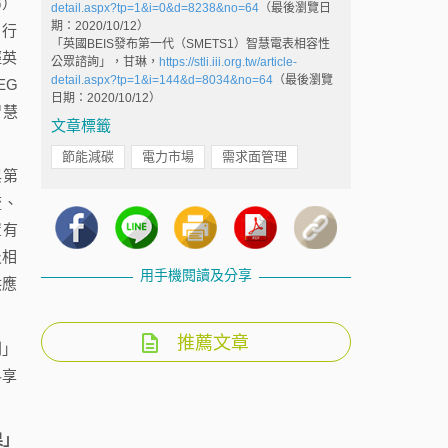
G）
detail.aspx?tp=1&i=0&d=8238&no=64
（最後瀏覽日
期：2020/10/12）
自行
「英國BEIS發布第一代（SMETS1）智慧電表相容性
輕英
公眾諮詢」，甘琳，
https://stli.iii.org.tw/article-
detail.aspx?tp=1&i=144&d=8034&no=64
（最後瀏覽
EG
日期：2020/10/12）
智慧
文章標籤
節能減碳
電力市場
需求面管理
與第
流、
置有
及相
用手機閱讀及分享
供應
推薦文章
則」
料享
果」