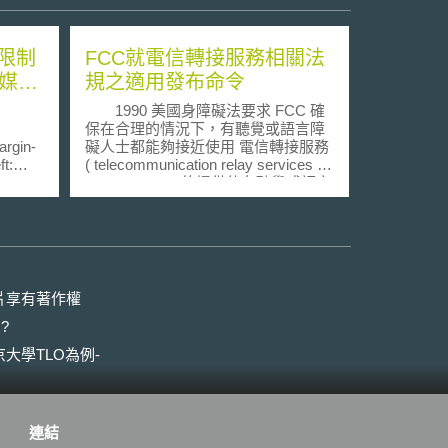
限制
FCC就電信轉接服務相關法
群媒體
規之適用發布命令
1990 美國身障礙法要求 FCC 確
保在合理的情況下，有聽覺或語言障
argin-
礙人士都能夠接近使用 電信轉接服務
ft:
( telecommunication relay services ，
 2em;
TRS ) 。 TRS 的提供使有聽覺或語言
argin-
障礙者得以能夠利用電信設施與其他
ent:
人溝通，而這樣的溝通過程必須是在
有受過訓練之通訊輔助人
法
(communication assistant ， CA) 的
防止16歲
協助方能夠完成。 CA 會負責交換使
。澳洲
用各種不同輔助通訊裝置 ( 例如 TTY
片享有著作權
，將未
或電腦 ) 者與使用語音電話者間的通
?
點，惟
訊。為了減少因為通訊轉換所造成的
臺使用
中斷以及為了使該通訊在功能上幾近
大學TLO為例-
網路性
等同於語音通訊， TRS 相關規定要求
越發嚴
CA 必須等待至少 10 分鐘後，方能將
過本次
該筆通訊移轉給另一個 CA 。然而，
此規則應用於影像轉接服務 (Video
連結
臺」
Relay Serices) 時，卻引發相關疑