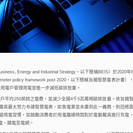
, Energy and Industrial Strategy，以下簡稱BEIS）於2020年
r policy framework post 2020，以下簡稱旨揭智慧電表計畫）
型用電戶管理用電並進一步減低碳排放量。
平均250英鎊之電費，並減少全國4千5百萬噸碳排放量。依旨揭
盡其最大努力布建智慧電表，如售電業並未盡到此一義務，則恐將
變用電習慣，如鼓勵消費者於用電離峰時間對於電動載具進行充電
電、饋電至電網。