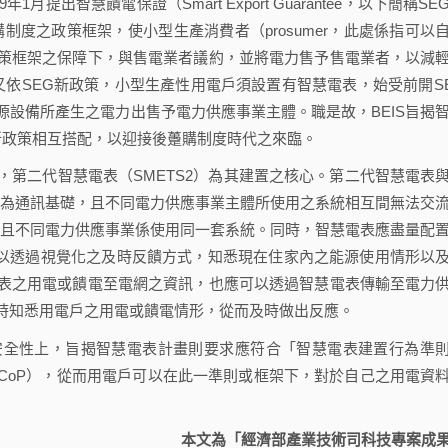
提出智慧饋電保證（Smart Export Guarantee，以下簡稱SE
購制度之政策框架，使小型生產消費者（prosumer，此處係指可以
策框架之保障下，與售電業者議約，並將電力售予售電業者，以減
依SEG新政策，小型生產性用電戶須設置有智慧電表，始受前開S
設備所產生之電力出售予電力供應事業主體。職是故，BEIS旨揭
EG新政策相互搭配，以迎接後躉購制度時代之來臨。
二代智慧電表（SMETS2）為其建置之核心。第二代智慧電表
G為通訊基礎，且不同電力供應事業主體所使用之系統相互間無法交
，且不同電力供應事業係使用同一套系統。同時，智慧電表應盡量配
，使住戶可以透過視覺化之及時反饋方式，知悉現在住家內之能源使用情形以
表之用電或饋電至電網之資訊，也應可以透過智慧電表傳輸至電力
時知悉用電戶之用電或饋電情形，從而及時做出反應。
全性上，旨揭智慧電表計畫則要求應符合「智慧電表建置行為準
of Practice, SMICoP），從而用電戶可以在此一準則或框架下，對於自己之用電資
本文為「經濟部產業技術司科技專案成