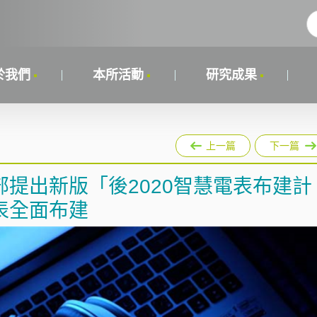
於我們
本所活動
研究成果
上一篇
下一篇
提出新版「後2020智慧電表布建計
表全面布建