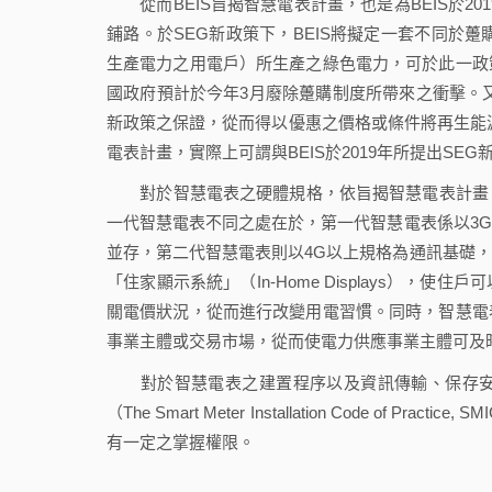
從而BEIS旨揭智慧電表計畫，也是為BEIS於2019年1月
鋪路。於SEG新政策下，BEIS將擬定一套不同於躉
生產電力之用電戶）所生產之綠色電力，可於此一政
國政府預計於今年3月廢除躉購制度所帶來之衝擊。又
新政策之保證，從而得以優惠之價格或條件將再生能源
電表計畫，實際上可謂與BEIS於2019年所提出S
對於智慧電表之硬體規格，依旨揭智慧電表計畫，第
一代智慧電表不同之處在於，第一代智慧電表係以3
並存，第二代智慧電表則以4G以上規格為通訊基礎
「住家顯示系統」（In-Home Displays）
關電價狀況，從而進行改變用電習慣。同時，智慧電
事業主體或交易市場，從而使電力供應事業主體可及
對於智慧電表之建置程序以及資訊傳輸、保存安
（The Smart Meter Installation Code 
有一定之掌握權限。