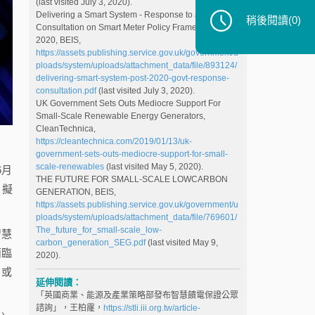
(last visited July 3, 2020).
Delivering a Smart System - Response to a
稍後閱讀
(0)
Consultation on Smart Meter Policy Framework Post-
2020, BEIS,
https://assets.publishing.service.gov.uk/government/u
ploads/system/uploads/attachment_data/file/893124/
delivering-smart-system-post-2020-govt-response-
consultation.pdf
(last visited July 3, 2020).
UK Government Sets Outs Mediocre Support For
Small-Scale Renewable Energy Generators,
CleanTechnica,
https://cleantechnica.com/2019/01/13/uk-
government-sets-outs-mediocre-support-for-small-
scale-renewables
(last visited May 5, 2020).
6月
THE FUTURE FOR SMALL-SCALE LOWCARBON
，擬
GENERATION, BEIS,
https://assets.publishing.service.gov.uk/government/u
ploads/system/uploads/attachment_data/file/769601/
The_future_for_small-scale_low-
智慧
carbon_generation_SEG.pdf
(last visited May 9,
面臨
2020).
，或
延伸閱讀：
「英國商業、能源及產業策略部發布智慧饋電保證公眾
諮詢」，王柏霳，
https://stli.iii.org.tw/article-