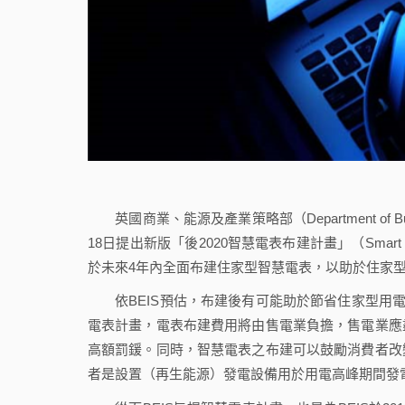
英國商業、能源及產業策略部（Department of Business
18日提出新版「後2020智慧電表布建計畫」（Smart mete
於未來4年內全面布建住家型智慧電表，以助於住家
依BEIS預估，布建後有可能助於節省住家型用電戶
電表計畫，電表布建費用將由售電業負擔，售電業應
高額罰鍰。同時，智慧電表之布建可以鼓勵消費者改
者是設置（再生能源）發電設備用於用電高峰期間發