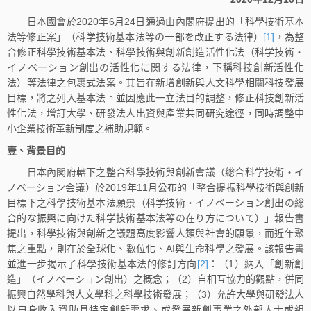
日本國會於2020年6月24日通過由內閣府提出的「科學技術基本
法等修正案」（科学技術基本法等の一部を改正する法律）
[1]
，為整
合修正科學技術基本法、科學技術與創新創造活性化法（科学技術・
イノベーション創出の活性化に関する法律，下稱科技創新活性化
法）等法律之包裹式法案。其旨在新增創新與人文科學相關科技發展
目標，將之列入基本法。並因應此一立法目的調整，修正科技創新活
性化法，增訂大學、研發法人出資與產業共同研究途徑，同時調整中
小企業技術革新制度之補助規範。
壹、背景目的
日本內閣府轄下之整合科學技術與創新會議（総合科学技術・イ
ノベーション会議）於2019年11月公布的「整合提振科學技術與創新
目標下之科學技術基本法願景（科学技術・イノベーション創出の総
合的な振興に向けた科学技術基本法等の在り方について）」報告書
提出，科學技術與創新之議題高度影響人類與社會的願景，而近年聚
焦之重點，則在於全球化、數位化、AI與生命科學之發展。該報告書
並進一步揭示了科學技術基本法的修訂方向
[2]
：（1）納入「創新創
造」（イノベーション創出）之概念；（2）自相互協力的觀點，併同
振興自然學科與人文學科之科學技術發展；（3）允許大學與研發法人
以自身收入資助具特定創新需求、或發展新創事業之外部人士或組