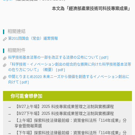
本文為「經濟部產業技術司科技專案成果」
相關連結
第201回国会（常会）議案情報
相關附件
科学技術基本法等の一部を改正する法律の公布について
[ pdf ]
「科学技術・イノベーション創出の総合的な振興に向けた科学技術基本法等
の在り方について」（概要）
[ pdf ]
中間とりまとめ2020 未来ニーズから価値を創造するイノベーション創出に
向けて
[ pdf ]
你可能會想參加
【8/27上午場】2025 科技專案成果管理之法制與實務課程
【8/27下午場】2025 科技專案成果管理之法制與實務課程
【上午場】探索科技法律最前線：資策會科法所「114年成果」分
享會暨簡報票選
【下午場】探索科技法律最前線：資策會科法所「114年成果」分