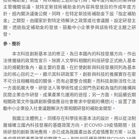
主管機關協議，就特定新技術補助金的內容與發放目的作成年度方
針，經內閣決議後公開。同時，在特定新技術補助金下設「指定補助
金」之類型，由國家針對特定待解決之政策或社會議題，設定研發主
題，透過指定補助金的發放，鼓勵中小企業參與該些特定主題之研
發。
參、簡析
本次科技創新基本法的修正，為日本國內的科技發展方向，作出
法律層級的政策性宣示。除將人文學科相關的科技研發正式納入基本
法的規範對象內，最主要的意義，在於使創新與科技發展同列為基本
法的核心目的之一，顯示其科研政策下，創新與科技的推展實存在密
不可分且相輔相成的關係，而有必要整合規劃。而科技創新活性化法
一方面拓展大學、研發法人等學術性或公部門色彩較為強烈的機構與
民間企業合作研發、成果產業化運用的途徑；另一方面，則延續近期
相關政策文件強調創新價值應自社會需求中發掘的構想
[4]
，設置了激
勵中小企業投入社會議題解決方案相關研發的補助金類型。
我國立法體例上，同樣存在科學技術基本法的設計，用以從法制
層級確立國內科技發展的基礎政策方向。於COVID-19疫情期間，技
術研發的創新落地應用，亦已成為我國產出各式疫情應對方案、以及
後疫情時期重要政策的關鍵之一。則如何延續我國對抗COVID-19過