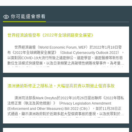
你可能還會想看
世界經濟論壇發布《2022年全球網路安全展望》
世界經濟論壇（World Economic Forum, WEF）於2022年1月18日發
布《2022年全球網路安全展望》（Global Cybersecurity Outlook 2022），
以面對因COVID-19大流行所致之遠距辦公、遠距學習、遠距醫療等新形態
數位生活模式快速發展，以及日漸頻繁之具破壞性網路攻擊事件。為考量國
家應優先考慮擴展數位消費工具（digital consumer tools）、培育數位人才
及數位創新，本報告說明今年度網路安全發展趨勢及未來所要面對之挑戰包
括如下： COVID-19使得工作習慣轉變，加快數位化步伐：約有87%企業高
階管理層計畫透過加強參與及管理第三方的彈性政策、流程與標準，提高其
澳洲通過新修正之隱私法，大幅提高罰責以期遏止個資事故
組織的網路韌性（cyber resilience）。 企業資安長（chief information
security officers, CISO）及執行長（chief executive officers, CEO）之認知
澳洲司法部長Mark Dreyfus於2022年10月26日提出聯邦《2022年隱私
差異主要有三點：(1)92%的CEO認為應將網路韌性整合到企業風險管理戰
法修正案（執法及其他措施）》（Privacy Legislation Amendment
略中，惟僅55%CISO同意此一作法；(2)由於領導層對網路韌性認知差異，
(Enforcement and Other Measures) Bill 2022 (Cth) ），並於11月28日正
導致安全優先等級評估與政策制定可能產生落差；(3)缺乏網路安全人才以
式通過，顯示澳洲政府對於近期多起大型個資事故的重視，以及民眾對於個
面對網路安全事件。 企業最擔心之三種網路攻擊方式為：勒索軟體
資保護之公民意識逐漸成熟。 近期澳洲發生之兩起大規模個資事故，
（Ransomware attacks）、社交工程（social-engineering attacks），以
其一為9月底澳洲第二大電信業者Optus表示受到網路攻擊，約有1,000萬人
及惡意內部活動。惡意內部活動係指企業組織之現任或前任員工、承包商或
（約占澳洲人口40%）的個資遭到外洩，除了姓名、性別、生日等資料之外