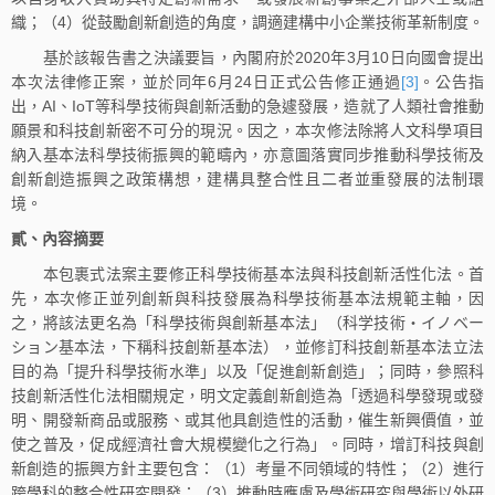
織；（4）從鼓勵創新創造的角度，調適建構中小企業技術革新制度。
基於該報告書之決議要旨，內閣府於2020年3月10日向國會提出
本次法律修正案，並於同年6月24日正式公告修正通過
[3]
。公告指
出，AI、IoT等科學技術與創新活動的急遽發展，造就了人類社會推動
願景和科技創新密不可分的現況。因之，本次修法除將人文科學項目
納入基本法科學技術振興的範疇內，亦意圖落實同步推動科學技術及
創新創造振興之政策構想，建構具整合性且二者並重發展的法制環
境。
貳、內容摘要
本包裹式法案主要修正科學技術基本法與科技創新活性化法。首
先，本次修正並列創新與科技發展為科學技術基本法規範主軸，因
之，將該法更名為「科學技術與創新基本法」（科学技術・イノベー
ション基本法，下稱科技創新基本法），並修訂科技創新基本法立法
目的為「提升科學技術水準」以及「促進創新創造」；同時，參照科
技創新活性化法相關規定，明文定義創新創造為「透過科學發現或發
明、開發新商品或服務、或其他具創造性的活動，催生新興價值，並
使之普及，促成經濟社會大規模變化之行為」。同時，增訂科技與創
新創造的振興方針主要包含：（1）考量不同領域的特性；（2）進行
跨學科的整合性研究開發；（3）推動時應慮及學術研究與學術以外研