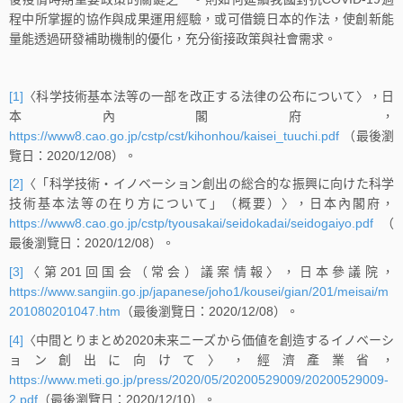
程中所掌握的協作與成果運用經驗，或可借鏡日本的作法，使創新能
量能透過研發補助機制的優化，充分銜接政策與社會需求。
[1]
〈科学技術基本法等の一部を改正する法律の公布について〉，日
本內閣府，
https://www8.cao.go.jp/cstp/cst/kihonhou/kaisei_tuuchi.pdf
（最後瀏
覽日：2020/12/08）。
[2]
〈「科学技術・イノベーション創出の総合的な振興に向けた科学
技術基本法等の在り方について」（概要）〉，日本內閣府，
https://www8.cao.go.jp/cstp/tyousakai/seidokadai/seidogaiyo.pdf
（
最後瀏覽日：2020/12/08）。
[3]
〈第201回国会（常会）議案情報〉，日本參議院，
https://www.sangiin.go.jp/japanese/joho1/kousei/gian/201/meisai/m
201080201047.htm
（最後瀏覽日：2020/12/08）。
[4]
〈中間とりまとめ2020未来ニーズから価値を創造するイノベーシ
ョン創出に向けて〉，經濟產業省，
https://www.meti.go.jp/press/2020/05/20200529009/20200529009-
2.pdf
（最後瀏覽日：2020/12/10）。