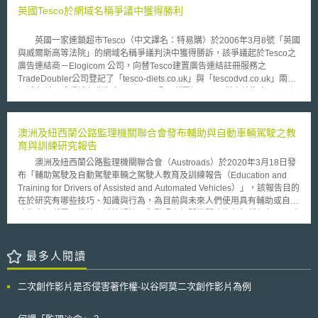
業務合作夥伴，以對組織產生負面影響方式濫用其關鍵資產。 憂心中小企
也包括用戶的住址、駕照和護照號碼等；無獨有偶，於十月底澳洲最大的私
英國Tesco於網域名稱爭議中獲得勝利
業數位化不足：本研究中有88%之受訪者表示，擔心合作之中小企業之數位
人健康保險公司Medibank亦公開聲明發生200GB的資料遭到竊取的個資事
化程度不足，導致供應鏈或生態系統中使其網路韌性受阻。 網路領導者認
故，被竊資料中有大約970萬名現在或過去客戶的姓名、出生日期、地址、
為建立明確有效的法規範，將有助於鼓勵資訊共享與促進合作。
英國一家連鎖超市Tesco（中文譯名：特易購）於2006年3月8號「英國
電話號碼和電子郵件地址等資料，因為此兩起大型個資事故的發生，促使澳
與威爾斯高等法院」的網域名稱爭議判決中獲得勝訴，該爭議起於Tesco之
洲政府不得不予以重視，在極短時間內通過新法修正。 此次修正案修
廣告連結商－Elogicom 公司，向替Tesco建置廣告連結註冊服務之
改1988年《隱私法》（Privacy Act）、2010年《澳洲資訊委員法》
TradeDoubler公司登記了「tesco-diets.co.uk」與「tescodvd.co.uk」兩個
（Australian Information Commissioner Act）和2005年《澳洲通訊及媒體
網域名稱；系爭域名非指向Elogicom公司所屬網頁，而僅直接指向Tesco網
管理局法》（Australian Communications and Media Authority Act
站，企圖以增加使用者連結至Tesco網站之數量賺取高額之廣告連結佣金。
2005），修正重點包含加重裁罰、加強資訊委員執法權限及域外管轄權。
Tesco對Elogicom公司主張商標權之侵害及搭便車，並請求移轉網域名
一、加重裁罰之部分，依修正《隱私法》第13G條，當嚴重或反覆侵犯
稱；Elogicom則提起反訴請求給付佣金。該案法官認為Elogicom是利用
澳洲及紐西蘭公路監理機關聯合會發布輔助與自動車輛駕駛之教
他人隱私事件發生時，若行為人為「非法人」（a person other than a body
「tesco」之名稱採取「釣魚」(fishing) 的方式，誘引不喜歡利用搜尋引擎
育與訓練研究報告
corporate，即我國法之自然人）時，其由行政機關課予當事人之罰金（civil
而習慣於網路位址列鍵入猜測域名之網路使用者連結至其所設立之錯誤網
penalty）上限提高到250萬澳幣（約新台幣5,200萬）；若行為人為「法
澳洲及紐西蘭公路監理機關聯合會（Austroads）於2020年3月18日發
站，藉由網站之自動連結功能跳頁至Tesco網站而賺取連結佣金，即使該公
人」（body corporate）時，罰金上限增加到5,000萬澳幣（約新台幣10
布「輔助駕駛及自動駕駛車輛之駕駛人教育及訓練報告（Education and
司並未使用該網站連結至與Tesco有營業競爭關係之網站，但仍因此利用
億）或其所得利益價值的三倍（兩者取其高）。如果法院無法確定利益的數
Training for Drivers of Assisted and Automated Vehicles）」，該報告目的
Tesco之名賺取不正當利益並造成Tesco之商譽受到損害，判決Tesco勝訴並
額，則取法人違規期間或事故發生後12個月內（擇其時間較長者）調整型營
在於研究有哪些技巧、知識與行為，為目前與未來人們使用具有輔助或自駕
駁回Elogicom公司之反訴。
收（adjusted turnover*）的30%。 二、關於資訊委員執法權限強化部
功能車輛所需具備的；並檢視註冊與發照之相關機關應擔任何種角色，以確
分，其擴大資訊委員與他公私部門間交換及查閱資訊之權限，資訊委員得向
保駕照申請人具有足夠能力以使用相關科技。報告中所關注之輔助與自駕車
嫌疑人進行調查或要求交付相關證據，且賦予資訊委員得不待法院裁判，逕
輛，為具有SAE自動駕駛層級第0至第3級之輕型或重型自駕車輛；目前澳洲
對妨害查辦者課以民事制裁，甚至得將屢次妨害查辦之法人團體之行為定為
道路規範並未禁止第3級之自駕車使用，但駕駛人仍應保持對車輛之控制且
最多人閱讀
刑事犯罪。 三、有關域外管轄權部分，原先僅適用於「未在澳洲設立
不得同時進行其他行為。 報告認為目前之駕駛執照發照架構尚不需改
登記，但有在澳洲境內蒐集個資且經營業務」之公司；現刪除「有在澳洲境
變，但註冊與發照機構仍可於輔助與自動駕駛車輛的學習與評估中扮演一些
二次創作影片是否侵害著作權-以谷阿莫二次創作影片為例
內蒐集個資」之規定，故未在澳洲登記之公司往後即使未在澳洲境內蒐集個
角色，包含： 鼓勵經銷商、製造商與相關利益團體進行有關如何安全運用
資，若有在澳洲境內經營業務即受有域外效力之管轄，其範圍甚至將比歐盟
相關系統，同時避免過度依賴之教育與訓練。 支持將自駕車技術相關之特
GDPR之域外管轄權更為寬廣。 至於提高裁罰金額能否提升資安及個資
定重要資訊整合進所有層級之教育與訓練中，但不使用強制性之評估程序進