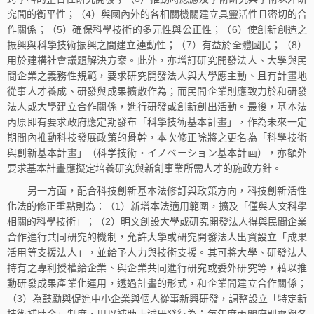
究間的衡平性；（4）與國內外的各相關機關建立具靈活性且密切的合
作關係；（5）確保科學技術的多元性與公正性；（6）使創新創造之
振興與科學技術振興之間建立連動性；（7）有益於全體國民；（8）
用於建構社會議題解決方案。此外，亦增訂研究開發法人、大學與民
間企業之義務性規範，要求研究開發法人與大學應主動、且有計畫地
從事人才養成、研發與成果擴散作為；而民間企業則應致力於和研發
法人或大學建立合作關係，進行研發或創新創出活動。最後，基本法
內原即有要求政府應定期發布「科學技術基本計畫」，作為未來一定
期間內推動科技發展政策的骨幹，本次修正除將之更名為「科學技術
與創新基本計畫」（科学技術・イノベーション基本計画），亦額外
要求基本計畫應擬定培養研究與新創事業所需人才的施政方針。
另一方面，配合科技創新基本法修訂與政策方向，科技創新活性
化法的修正重點則為：（1）新增本法適用範圍，擴及「僅與人文科學
相關的科學技術」；（2）明文創設大學或研究開發法人得與民間企業
合作進行共同研究的機制，允許大學或研究開發法人出資設立「成果
活用等支援法人」，並給予人力與技術支援。其可將大學、研發法人
持有之專利授權給企業、與企業共同進行研究或委外研究等，藉以推
動研發成果產業化運用，透過計畫的形式，和企業間建立合作關係；
（3）為鼓勵與促進中小企業與個人從事新興研發，調整設立「特定新
技術補助金」制度，用以補助上述研發行為；每年度內閣府則需與各