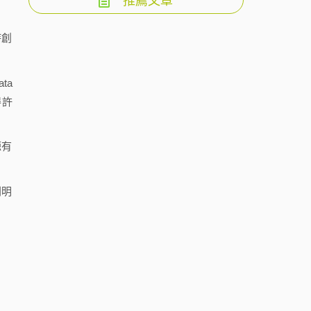
推薦文章
持創
ta
得許
源有
則明