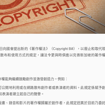
月6日向國會提出新的《著作權法》（Copyright Bill），以廢止和取代
關於創作、散布和使用方式的規定，讓法令更與時俱進以完善新加坡的著作
作權能夠繼續鼓勵創作並激發創造力。例如：
始可公開地利用或在網路散布創作者或表演者的資料。此規定係賦予
和表演者建立起自己的聲譽。
、版畫、錄音和影片的著作權歸屬於創作者，此規定迥異於目前乃委