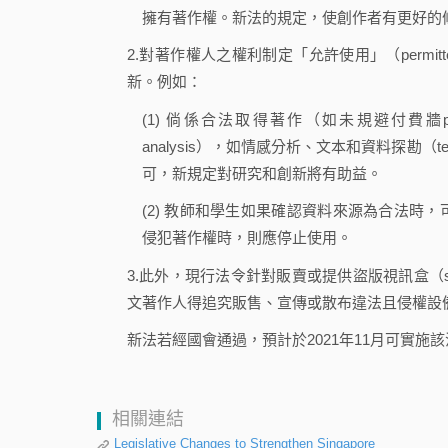
擁有著作權。新法的規定，使創作者有更好的
2.對著作權人之權利制定「允許使用」（permi
新。例如：
(1) 倘係合法取得著作（如未規避付費牆payw
analysis），如情感分析、文本和資料探勘（te
可，新規定對研究和創新將有助益。
(2) 教師和學生如果確認資料來源為合法時
侵犯著作權時，則應停止使用。
3.此外，現行法令針對販賣或提供盜版視訊盒（se
文著作人得追究販售、宣傳或散布違法且侵權設
新法若經國會通過，預計於2021年11月可實施該
相關連結
Legislative Changes to Strengthen Singapore