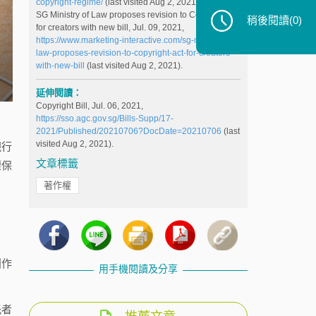
copyright-regime/
(last visited Aug 2, 2021).
SG Ministry of Law proposes revision to Copyright Act
稍後閱讀
(0)
for creators with new bill, Jul. 09, 2021,
https://www.marketing-interactive.com/sg-ministry-of-
law-proposes-revision-to-copyright-act-for-creators-
with-new-bill
(last visited Aug 2, 2021).
延伸閱讀：
Copyright Bill, Jul. 06, 2021,
https://sso.agc.gov.sg/Bills-Supp/17-
2021/Published/20210706?DocDate=20210706
(last
visited Aug 2, 2021).
現行
文章標籤
權保
著作權
創作
用手機閱讀及分享
託者