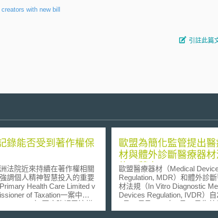
creators with new bill
引註此篇
記錄能否受到著作權保
歐盟為簡化監管提出醫
材與體外診斷醫療器材
修正草案
法院近來持續在著作權相關
歐盟醫療器材（Medical Device
強調個人精神智慧投入的重要
Regulation, MDR）和體外
mary Health Care Limited v
材法規（In Vitro Diagnostic Med
ssioner of Taxation一案中
Devices Regulation, IVDR）
10] FCA 419）再度強調了這樣
5月26日及2022年5月26日生
。在本案中，原告Primary
強了醫療器材的安全監管。然