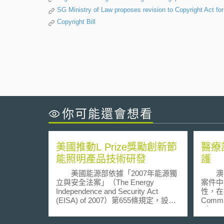
SG Ministry of Law proposes revision to Copyright Act for 
Copyright Bill
你可能還會想看
美國推動L Prize獎勵創新節
醫療
能照明產品技術研發
護
美國能源部依據「2007年能源獨
澳洲
立與安全法案」（The Energy
案件中
Independence and Security Act
性，在Pri
(EISA) of 2007）第655條規定，設立
Commi
Bright Tomorrow Lighting Prize (L
（[20
Prize)競賽，這是第一個由美國政府
的趨勢