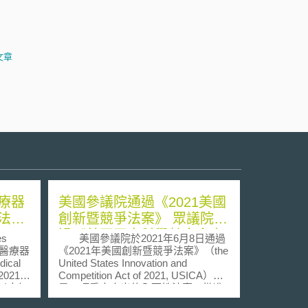
文章
療器
美國參議院通過《2021美國
法規
創新暨競爭法案》 眾議院通
過《美國國家科學基金會未
s
美國參議院於2021年6月8日通過
來法案》
診斷醫療器
《2021年美國創新暨競爭法案》（the
ical
United States Innovation and
自2021年
Competition Act of 2021, USICA），
效以來加
是一項重大支出的全面性法案，批准
而法規
了2500億美元於未來五年投入科學研