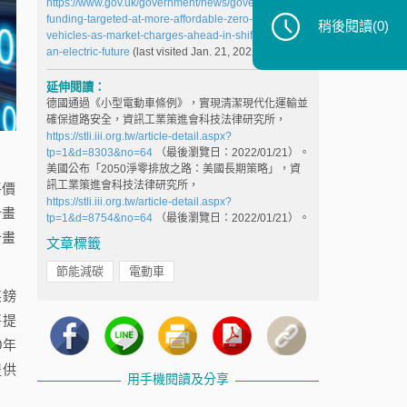
https://www.gov.uk/government/news/government-
funding-targeted-at-more-affordable-zero-emission-
稍後閱讀
(0)
vehicles-as-market-charges-ahead-in-shift-towards-
an-electric-future
(last visited Jan. 21, 2022).
延伸閱讀：
德國通過《小型電動車條例》，實現清潔現代化運輸並
確保道路安全，資訊工業策進會科技法律研究所，
https://stli.iii.org.tw/article-detail.aspx?
tp=1&d=8303&no=64
（最後瀏覽日：2022/01/21）。
美國公布「2050淨零排放之路：美國長期策略」，資
訊工業策進會科技法律研究所，
平價
https://stli.iii.org.tw/article-detail.aspx?
計畫
tp=1&d=8754&no=64
（最後瀏覽日：2022/01/21）。
計畫
文章標籤
節能減碳
電動車
英鎊
將提
0年
提供
用手機閱讀及分享