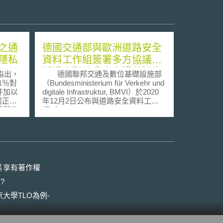
之通
德國交通部與歐洲道路安全
隱私
資料工作組簽署多方協議，
透過車聯網分享交通狀況資
指出，
德國聯邦交通及數位基礎設施部
料以提升道路安全
1％對
（Bundesministerium für Verkehr und
件加以
digitale Infrastruktur, BMVI）於2020
司正準
年12月2日公布與道路安全資料工作
子郵件
組（Data Task Force for Road
萬人的
Safety）成員簽署多方協議，以促進
司已然
交通資料於道路維運單位、聯網車、
子郵件
智慧基礎設施間傳輸交換，進而透過
科技對
最新技術識別道路危險狀況，以提升
的公司
交通安全。 道路安全資料工作組
係由歐盟成員國、車輛製造商、相關
片享有著作權
公司是
應用服務提供商所組成的公私合營夥
?
一旦公
伴關係，其任務為透過政府與產業相
通訊或
關利益者之合作，促進道路安全性資
大學TLO為例-
的監
料可跨品牌和跨國界共享，並於公平
人權公
可靠的合作夥伴關係下，促進公平競
uman
爭。 而在多方協議中，歐盟成員