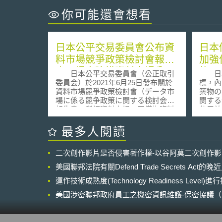
你可能還會想看
日本公平交易委員會公布資
日本
料市場競爭政策檢討會報告
加強
書，提出建構資料市場公平
施
日本公平交易委員會（公正取引
日本政
競爭環境之政策建議
委員会）於2021年6月25日發布關於
標，內
資料市場競爭政策檢討會（データ市
築物の
場に係る競争政策に関する検討会）
関する
報告書。所謂資料市場，不僅指資料
使用效
從產出、蒐集、整理儲存（蓄積）、
正案，
加工、分析到利用等各階段的交易，
措施。
最多人閱讀
尚包含向終端使用者提供相關商品或
大本法適用對象
服務。其類型包含企業經營所產出的
規模建
二次創作影片是否侵害著作權-以谷阿莫二次創作
「產業資料」（産業データ），以及
及中型
與個人相關的「個人資料」
以上，
美國聯邦法院有關Defend Trade Secrets Act
（personal data，原文為パーソナル
案定2
データ）。近年來，數位平台型業者
運作技術成熟度(Technology Readiness Level)
模建築
參與資料市場、活用資料經營相關商
住宅均
美國涉密聯邦政府員工之機密資訊維護-保密協議（Non-disc
業活動的情形漸增。同時，資料不同
和屋頂
NDA）之使用
於傳統交易客體，具備以下特徵：
能效的
（1）技術上容易複製；（2）無法建
準。 擴大領先者計畫（Top Runner