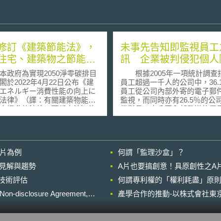
修訂《建築節能法》，
未事先告知即監視員工
住宅、建築物之節能措
訊 企業被判侵犯個人
府為實現2050淨零碳排目
根據2005年一項統計調查
閣於2022年4月22日公布《建
員工超過一千人的公司中，36.
エネルギー消費性能の向上に
員工從公司內部外寄的電子郵
法律》（譯：有關建築物能源
監視，而同時亦有26.5％的公
率提升的法律，下稱本法）修
備對員工由公司內部發送的電
加強住宅、建築物之能效提升
加以監視。若是以員工超過二
本次修正內容，主要包含： 擴
公司來看，更有高達40％的公
 因本法現僅規範大型
利用過濾科技對員工外寄的電
物（面積2,000平方公尺以上）
加以監視，而正準備利用相關
影片為例
何謂「監理沙盒」？
規模建物（面積300平方公尺
員工外寄的電子郵件加以監視
未滿2,000平方公尺）；故修正
亦高達32％。 然而根據歐洲人權
的晚近見解與趨勢
A片也要搞創意！具原創性之A
025年起，將所有新建的小型規
法院近日所做出的判決，不論
進行技術評估
（面積未滿300平方公尺）及
何謂專利權的「權利耗盡」原則
否訂有清楚的員工使用政策，
納入本法規定，不僅要求外牆
司並未告知員工其在公司內的
losure Agreement,
產學合作的推動-以株式會社東京
需增厚隔熱材質，並應使用高
電子郵件往來可能會受到公司
空調及照明設備，以符節能標
視，則該公司將可能違反歐洲
約(European Convention on H