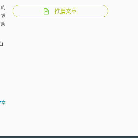
年的
推薦文章
要求
補助
果」
文章