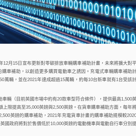
t）於2021年12月15日宣布更新對零碳排放車輛購車補助計畫，未來將擴大對
n vehicles）的購車補助，以創造更多購買電動車之誘因。充電式車輛購車補助
補助超過50萬輛，並在2021年達成超過15萬輛，約每10台新車就有1台受該
車輛（目前英國市場中約有20款車型符合條件），提供最高1,500
限提高至35,000英鎊與2,500英鎊。在貨車購車補助方面，每年
車2,500英鎊的購車補助，2021年充電貨車計畫的購車補助規模較202
英國政府將對於售價低於10,000英鎊的電動機車與電動自行車分別