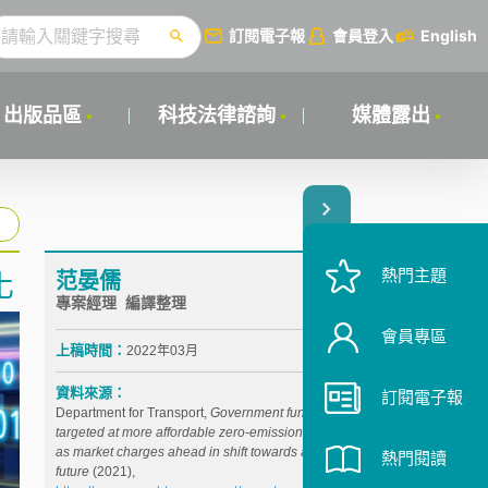
訂閱電子報
會員登入
English
出版品區
科技法律諮詢
媒體露出
熱門主題
范晏儒
化
專案經理 編譯整理
會員專區
上稿時間：
2022年03月
資料來源：
訂閱電子報
Department for Transport,
Government funding
targeted at more affordable zero-emission vehicles
as market charges ahead in shift towards an electric
熱門閱讀
future
(2021),