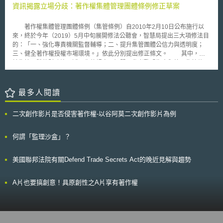
視聽產業之著作權，同時兼顧基於特殊目的（教育、研究等）而使用跨境線
資訊揭露立場分歧：著作權集體管理團體條例修正草案
上內容之行為，在網路數位內容之可接近性與創作人權利保障間取得平衡。
網路數位內容服務提供業者之行為規則，涉及歐盟著作權如何因應數位
著作權集體管理團體條例（集管條例）自2010年2月10日公布施行以
時代之挑戰。在歐執會之〈歐盟單一數位內容市場策略〉報告中指出，為提
來，終於今年（2019）5月中旬展開修法公聽會，智慧局提出三大項修法目
高數位內容之可接近性，歐盟需提高其著作權法制之現代化程度，而令數位
的：「一、強化專責機關監督輔導；二、提升集管團體公信力與透明度；
內容有跨境攜帶性將是歐盟邁向單一數位內容市場先跨出的第一步。歐執會
三、健全著作權授權市場環境。」依此分別提出修正條文。 其中，關
今後除將於2016年陸續提出多項有關著作權之現代化法案化，並且希望網
於集管團體的財務治理透明化的規定，智慧局參考歐盟指令與德國集管條
路數位內容之跨境攜帶性法律案能於2017年正式實施。
例，增訂集管團體之資產負債表、收支決算表、現金流量表等財務報表之揭
露的法律義務（修正第21條第1項），且「應上網供公眾查閱」（增訂第22
條第2項），係為建立集管團體公信力並強化良善治理與健全體質。 在
最多人閱讀
場集管團體持不同意見，認集管團體僅係對身為會員的權利人以及利用人負
責，且每年均已被主管機關與會員檢視相關報表，似無公開上網讓不特定大
二次創作影片是否侵害著作權-以谷阿莫二次創作影片為例
眾開放查閱之理。利用人則提出「重複管理」是須要被解決的議題，以授權
移轉的實務問題舉例，故希望未來修新法有即時性的權利與管理的資訊揭
露。權利人則反應授權金分配不透明，建議以資訊化的方式讓報酬分配機制
何謂「監理沙盒」？
透明化，並可應用區塊鍊技術達成之。
美國聯邦法院有關Defend Trade Secrets Act的晚近見解與趨勢
A片也要搞創意！具原創性之A片享有著作權