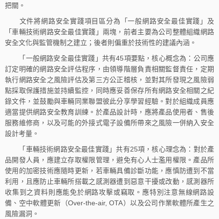
把關。
文件將網路安全實踐項目區分為「一般網路安全最佳實踐」及
「車輛技術網路安全最佳實踐」兩塊，前者主要為公司整體組織網路
安全文化與監管機制之建立；後者則偏重於技術性的建議內涵。
「一般網路安全最佳實踐」共有45項要點，核心概念為：公司應
訂定明確的網路安全評估程序，由領導階層負責相關監督責任，定期
執行網路安全之風險評估及第三方公正稽核，並對其所發現之風險弱
點採取保護措施並持續監控，同時應妥善保存所有網路安全相關之紀
錄文件，並鼓勵與車輛同業聯盟彼此分享學習經驗。對於組織成員應
適當提供網路安全教育訓練。於產品設計時，應將產品使用者、售後
服務維修商，以及可能的外接式電子設備所帶來之風險一併納入安全
設計考量。
「車輛技術網路安全最佳實踐」共有25項，核心理念為：對於產
品開發人員，應建立存取權限管理，避免有心人士濫用權限。產品所
使用的加密技術應隨時更新，若車輛具備診斷功能，應慎防遭到不當
利用，且應防止車輛所搭載之感測器遭到惡意干擾或改動，感測器所
收集到之資料則應能免於網路攻擊或竊取。應特別注意無線網路設
備、空中軟體更新（Over-the-air, OTA）以及公司作業軟體所產生之
風險漏洞。