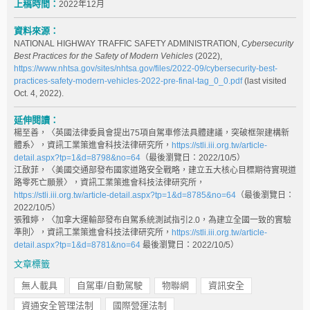
上稿時間：
2022年12月
資料來源：
NATIONAL HIGHWAY TRAFFIC SAFETY ADMINISTRATION,
Cybersecurity
Best Practices for the Safety of Modern Vehicles
(2022),
https://www.nhtsa.gov/sites/nhtsa.gov/files/2022-09/cybersecurity-best-
practices-safety-modern-vehicles-2022-pre-final-tag_0_0.pdf
(last visited
Oct. 4, 2022).
延伸閱讀：
楊至善，〈英國法律委員會提出75項自駕車修法具體建議，突破框架建構新
體系〉，資訊工業策進會科技法律研究所，
https://stli.iii.org.tw/article-
detail.aspx?tp=1&d=8798&no=64
（最後瀏覽日：2022/10/5）
江敔菲，〈美國交通部發布國家道路安全戰略，建立五大核心目標期待實現道
路零死亡願景〉，資訊工業策進會科技法律研究所，
https://stli.iii.org.tw/article-detail.aspx?tp=1&d=8785&no=64
（最後瀏覽日：
2022/10/5）
張雅婷，〈加拿大運輸部發布自駕系統測試指引2.0，為建立全國一致的實驗
準則〉，資訊工業策進會科技法律研究所，
https://stli.iii.org.tw/article-
detail.aspx?tp=1&d=8781&no=64
最後瀏覽日：2022/10/5）
文章標籤
無人載具
自駕車/自動駕駛
物聯網
資訊安全
資通安全管理法制
國際營運法制