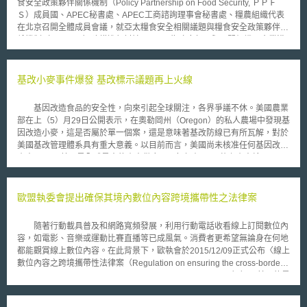
食安全政策夥伴關係機制（Policy Partnership on Food Security, ＰＰＦ
Ｓ）成員國、APEC秘書處、APEC工商諮詢理事會秘書處、糧農組織代表
在北京召開全體成員會議，就亞太糧食安全相關議題與糧食安全政策夥伴關
係機制（ＰＰＦＳ）建構進行討論。PPFS為政府部門與民間組織、企業溝
通對話之平台，係APEC解決亞太糧食安全所建構之機制，茲就本次會議作
成之重點分述如下： 1.亞太經濟合作組織（ＡＰＥＣ）糧食安全政策夥伴關
係機制（ＰＰＦＳ）全於會中作成3項倡議：第一，加強APEC成員糧農政
基改小麥事件爆發 基改標示議題再上火線
策對話與交流，協商區域合作的規劃和措施。第二，降低貿易和投資成本，
消除貿易壁壘促進糧農貿易。第三，加強各政府、產業與個體農民交流，促
基因改造食品的安全性，向來引起全球關注，各界爭議不休。美國農業
進私部門參與糧食安全之商業模式，以利亞太糧食安全之永續。相關糧食安
部在上（5）月29日公開表示，在奧勒岡州（Oregon）的私人農場中發現基
全議題及合作方向包括：糧食生產與技術移轉跨國合作；糧食儲備、供應鏈
因改造小麥，這是否屬於單一個案，還是意味著基改防線已有所瓦解，對於
及降低糧損技術之交流與合作和貿易合作、投資與基礎建設等。 2.本次會議
美國基改管理體系具有重大意義。以目前而言，美國尚未核准任何基因改造
除作成前述宣示性倡議外， 另通過「ＡＰＥＣ減少糧食損失和浪費行動計
小麥。 美國是全球最大的小麥供應國，每年有4000萬噸小麥輸入亞
畫」、「ＡＰＥＣ糧食安全商業計畫」、「ＡＰＥＣ增強糧食標準與質量安
洲；其中，日本更是美國最重要的海外市場。在本案爆發之後，日本於第一
全互通行動計畫」、「２０２０糧食安全路線圖」等修訂文件。其中，「２
時間暫停來自美國西北的小麥進口至美國境內，這股緊張氣氛預計將快速漫
０２０糧食安全路線圖」，提及PPFS將致力於降低亞太區域之糧食農損
延至其他亞洲國家。 事實上，在這事件同時，於綠色和平（green
歐盟執委會提出確保其境內數位內容跨境攜帶性之法律案
失，並宣示於2020年降低農損總量１０％之具體目標（以2011-2012年度
peace）及其他NGO團體串聯下，全球200萬民眾走上街頭，抗議美國孟山
之農損總量為比較基準）。
都（Monsanto）及其研發的基因改造食品，包括美國、加拿大、阿根廷
隨著行動載具普及和網路寬頻發展，利用行動電話收看線上訂閱數位內
等，估計共有52國、436個城市響應，一齊表達對於基因改造食品的不安
容，如電影、音樂或運動比賽直播等已成風氣。消費者更希望無論身在何地
感。在基因改造食品的長期爭議下，美國有若干州考慮採取立法管制，特別
都能觀賞線上數位內容。在此背景下，歐執會於2015/12/09正式公布〈線上
是要求基因改造作物或產品必須要標示清楚，以保護消費者的權益。最新的
數位內容之跨境攜帶性法律案（Regulation on ensuring the cross-border
進展是，在本（6）月4日，康乃迪克州（Connecticut）議會以134比3，通
portability of on line content services in the internal market）〉。其目的是
過基因改革食物法案，要求各項食物必須明確標示是否含有基因改造成分。
為使居住歐盟境內之消費者能自由攜帶其所訂閱之數位內容進行移動。另一
在這之後，緬因（Maine）州也立即跟進，以141比4通過類似的基改標示法
方面在打破國界限制之障礙後，為了確保數位內容之跨境攜帶性不至於侵害
案。而案件爆發地–奧勒岡州，則還沒有進一步消息。