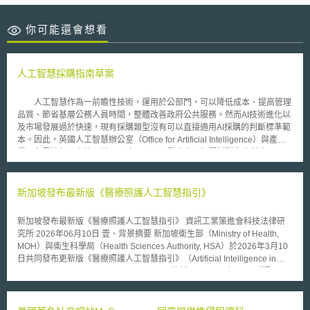
你可能還會想看
人工智慧採購指南草案
人工智慧作為一前瞻性技術，運用於公部門，可以降低成本、提高管理
品質、節省基層公務人員時間，整體改善政府公共服務。然而AI技術進化以
及市場發展過於快速，現有採購類型沒有可以直接適用AI採購的判斷標準範
本。因此，英國人工智慧辦公室（Office for Artificial Intelligence）與產官
學研各界進行研商後，於2019年9月20日發表人工智慧採購指南草案
（Draft Guidelines for AI procurement），作為公部門採購AI產品與服務之
準則。該指南旨在加強公部門採購人員能力、協助採購人員評估供應商，讓
廠商可以隨之調整其產品和服務內容。 該指南提供採購人員規劃政府AI
新加坡發布最新版《醫療照護人工智慧指引》
採購的方向，包含招標、公告、評選、決標到履約。但指南強調無法解決採
購AI產品與服務時遇到的所有挑戰。 指南內容簡述如下： 在制定規範
新加坡發布最新版《醫療照護人工智慧指引》 資訊工業策進會科技法律研
時應重視如何清楚闡述面臨到的問題，而非只是說明解決方案； 評估AI帶來
究所 2026年06月10日 壹、背景摘要 新加坡衛生部（Ministry of Health,
的風險時應緊扣公共利益，在招標階段敘明以公共利益為核心，並有可能在
MOH）與衛生科學局（Health Sciences Authority, HSA）於2026年3月10
招標、評選和決標階段變動評估標準； 在招標文件中確實引用法規和AI相關
日共同發布更新版《醫療照護人工智慧指引》（Artificial Intelligence in
實務守則； 其他包含將AI產品的生命週期納入招標和履約考慮、為提供AI產
Healthcare Guidelines Version 2.0，以下簡稱AIHGle 2.0）[1]。延續2021
品和服務的廠商創造公平競爭環境、需與跨領域的團隊進行採購討論、確保
年初版架構，以病人安全與強化信任為主軸，就人工智慧，特別是機器學
採購流程從一開始就建立資料管理機制等。
習、深度學習及生成式人工智慧，在醫療場域之開發、部署與使用，分別課
予開發者、部署者及使用者之責任，並以全生命週期治理一以貫之，期使創