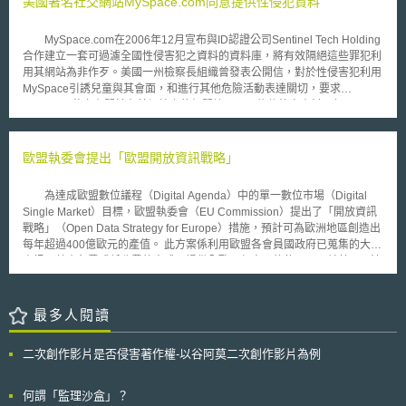
美國著名社交網站MySpace.com同意提供性侵犯資料
新與信任並行。 AIHGle 2.0 係 MOH 與 HSA 共同更新之指引，定位為非強
制性之最佳實務建議，做為《健康照護服務法》（Healthcare Services Act
MySpace.com在2006年12月宣布與ID認證公司Sentinel Tech Holding
2020, HCSA）、規範醫療器材之《健康產品法》（Health Products Act
合作建立一套可過濾全國性侵害犯之資料的資料庫，將有效隔絕這些罪犯利
2007, HPA）、《個人資料保護法》（PDPA），以及資通訊媒體發展局
用其網站為非作歹。美國一州檢察長組織曾發表公開信，對於性侵害犯利用
（IMDA）之人工智慧治理模範框架等相關法令規範或政策的補充。 貳、重
MySpace引誘兒童與其會面，和進行其他危險活動表達關切，要求
點說明 該指引將醫療 AI 之利害關係人明確區分為：開發者
MySpace 移交有關於在其網站上的相關註冊以及信件往來資料。但
（Developers），即開發、整合或維護醫療 AI 解決方案者；部署者
MySpace.com最初引用聯邦以及州相關規範隱私權的法律，包括1986年的
（Deployers），指受 HCSA 規範並導入 AI 以強化照護服務之醫療機構；
電子通訊隱私法（Electronic Communications Privacy Act），以該請求不
使用者（Users），即實際操作 AI 之醫事人員分別有專章規範。於適用範圍
合法為由拒絕合作。 不過MySpace.com日前（2007年6月）已同意向
歐盟執委會提出「歐盟開放資訊戰略」
上，AIHGle 2.0 雖廣泛適用於各類 AI，惟聚焦於風險較高之機器學習與深
賓州法院尋求相關規範指引(guidance)，以期能在合法且不影響具潛在證據
度學習複雜系統，生成式人工智慧則歸屬於其中一環。指引並將醫療場域 AI
能力的定罪證據的前提下，包括提供50州中已註冊在案的性侵犯資料，移交
使用情境三分為臨床（Clinical）、臨床作業（Clinical-Ops）與作業
為達成歐盟數位議程（Digital Agenda）中的單一數位市場（Digital
所有於網站中已被定罪的性侵害犯的相關資料。事實上，MySpace與檢方
（Ops），明定其聚焦於對病人照護結果有直接或間接影響之前二者；至純
Single Market）目標，歐盟執委會（EU Commission）提出了「開放資訊
已私下達成協議，該公司在不違反聯邦與各州法律的情況下，與檢方分享名
屬作業性質者，則回歸 IMDA 跨產業之治理框架辦理。 一、釐清三大利害
戰略」（Open Data Strategy for Europe）措施，預計可為歐洲地區創造出
為Sentinel Safe的資料庫，並由檢方將資料交由執法官員利用。
關係人之分工與權責 該指引明確將醫療 AI 之參與者區分為開發者、部署者
每年超過400億歐元的產值。 此方案係利用歐盟各會員國政府已蒐集的大量
與使用者三類，並就各方於系統生命週期中之責任分別訂定[2]。同時，其建
資訊，藉由免費或低收費的方式，提供全歐洲任意目的使用。目前英國、法
議以服務水準協議（SLA）固化開發者與部署者間之權責，及標準作業程序
國已完成相關整備，蓄勢待發 。 歐盟此目標包含三個具體措施：a.歐
（SOP）明定使用者責任： (一)開發者：負責法規遵循，以全產品生命週期
盟執委會將率先開始，利用新網站（data portals）免費開放資訊；b.建立全
（Total Product Lifecycle, TPLC）方法管理解決方案，確保訓練資料之品
歐洲開放資訊的公平競爭環境；c.從2011至2013年投入共1億歐元，以進行
最多人閱讀
質與公平性，並備置使用者說明、提供上市後支援。 (二)部署者：負責建立
資料處理研究。 此外執委會建議修正2003年公共部門資訊再利用指令
組織內部治理平台，辦理部署前測試驗證、員工訓練與不良事件因應，並建
（2003/98/EC），包含：a.所有公部門蒐集的資訊，在無妨礙著作權情形
二次創作影片是否侵害著作權-以谷阿莫二次創作影片為例
立病人溝通流程；且導入 AI 後病人之照護成果應維持或優於未導入時之水
下，應開放予所有人任何目的使用；b.除了必要成本外，不得收取其他費
準。 (三)使用者：應就 AI 輸入與輸出資料維持專業判斷與查證，並於 AI 異
用；c.任何機器均可使用，以確保資料有效重新利用；d.引入監管機制；e.
常時啟動應變措施，以確保病人安全。 二、建立以風險為本之評估架構，
擴展指令覆蓋範圍，包含博物館與圖書館等。 歐盟執委會現已著手建立新
何謂「監理沙盒」？