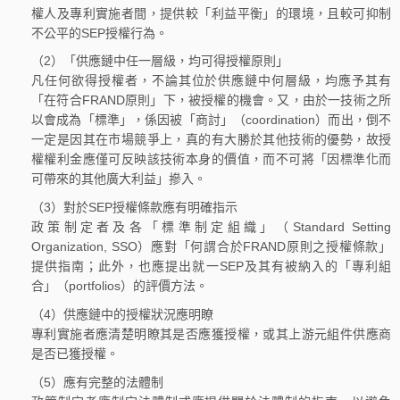
權人及專利實施者間，提供較「利益平衡」的環境，且較可抑制
不公平的SEP授權行為。
（2）「供應鏈中任一層級，均可得授權原則」
凡任何欲得授權者，不論其位於供應鏈中何層級，均應予其有
「在符合FRAND原則」下，被授權的機會。又，由於一技術之所
以會成為「標準」，係因被「商討」（coordination）而出，倒不
一定是因其在市場競爭上，真的有大勝於其他技術的優勢，故授
權權利金應僅可反映該技術本身的價值，而不可將「因標準化而
可帶來的其他廣大利益」摻入。
（3）對於SEP授權條款應有明確指示
政策制定者及各「標準制定組織」（Standard Setting
Organization, SSO）應對「何謂合於FRAND原則之授權條款」
提供指南；此外，也應提出就一SEP及其有被納入的「專利組
合」（portfolios）的評價方法。
（4）供應鏈中的授權狀況應明瞭
專利實施者應清楚明瞭其是否應獲授權，或其上游元組件供應商
是否已獲授權。
（5）應有完整的法體制