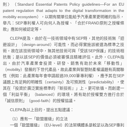
則〉（Standard Essential Patents Policy guidelines—For an EU
patent regulation that adapts to the digital transformation in the
mobility ecosystem），以期有關單位能給予汽車產業更明確的指示，
舉凡：SEP專利權人可向何人為授權、「合於FRAND原則之授權條
款」應如何被認定等。
CLEPA提及，由於在一技術領域中有SEP時，其他的技術無「迴
避設計」（design-around）可能性，而必得實施該被選為標準之技
術，故在該技術領域中，無其他技術可與「受該SEP保護」的技術相
抗衡；是以該SEP的價值必須被審慎且精確評估。此外，CLEPA指
出，由於汽車產業會投資、研發、銷售有助於未來「移動性」
（mobility）發展的下世代產品，故此產業與智慧財產權議題有高關聯
性（例如：此產業每年會申請超過39,000筆專利權），應予其在SEP
議題上有足夠的明確性（certainty）及可預測性（predictability），使
其在「投資於廣泛實施標準的『新技術』」上，更可依循。而創建一
個「利益平衡」（balanced）的環境，將有助於授權雙方進行合於
「誠信原則」（good-faith）的授權協議。
CLEPA為以上目的，提出五點建議：
（1）應有一「歐盟層級」的立法
一個「歐盟層級」（EU-level）的法架構體系是較足以為SEP專利