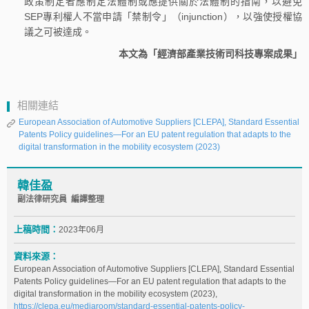
政策制定者應制定法體制或應提供關於法體制的指南，以避免
SEP專利權人不當申請「禁制令」（injunction），以強使授權協
議之可被達成。
本文為「經濟部產業技術司科技專案成果」
相關連結
European Association of Automotive Suppliers [CLEPA], Standard Essential
Patents Policy guidelines—For an EU patent regulation that adapts to the
digital transformation in the mobility ecosystem (2023)
韓佳盈
副法律研究員 編譯整理
上稿時間：
2023年06月
資料來源：
European Association of Automotive Suppliers [CLEPA], Standard Essential
Patents Policy guidelines—For an EU patent regulation that adapts to the
digital transformation in the mobility ecosystem (2023),
https://clepa.eu/mediaroom/standard-essential-patents-policy-