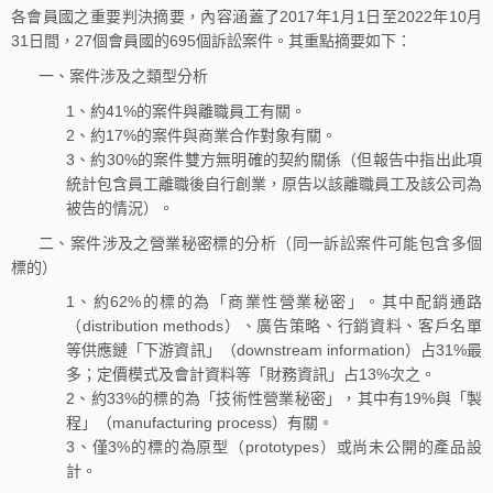
各會員國之重要判決摘要，內容涵蓋了2017年1月1日至2022年10月
31日間，27個會員國的695個訴訟案件。其重點摘要如下：
一、案件涉及之類型分析
1、約41%的案件與離職員工有關。
2、約17%的案件與商業合作對象有關。
3、約30%的案件雙方無明確的契約關係（但報告中指出此項
統計包含員工離職後自行創業，原告以該離職員工及該公司為
被告的情況）。
二、案件涉及之營業秘密標的分析（同一訴訟案件可能包含多個
標的）
1、約62%的標的為「商業性營業秘密」。其中配銷通路
（distribution methods）、廣告策略、行銷資料、客戶名單
等供應鏈「下游資訊」（downstream information）占31%最
多；定價模式及會計資料等「財務資訊」占13%次之。
2、約33%的標的為「技術性營業秘密」，其中有19%與「製
程」（manufacturing process）有關。
3、僅3%的標的為原型（prototypes）或尚未公開的產品設
計。