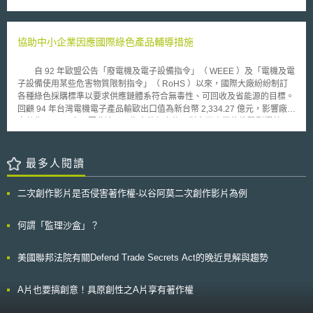
日本著作權法於2009年的修正中，增加第47條之7規定，原本可能構成著作
號，便可判定符合駕駛年齡。 近期，大倫敦政府透過資料科學合作夥
權侵害之資料分析、機器學習行為(未經原作者同意複製、改作)，只要在必
伴（Data Science Partnership）推動資料科學倫理架構（Framework for
要限度內，不分是否有營利，皆無須權利人同意。然而本條在使用上因為未
Data Science Ethics），著手研究民眾對資料交易新機制的反應，試圖在資
涵蓋成果物的讓與行為，也就是如果公開販售學習完成的資料集或是人工智
協助中小企業因應國際綠色產品輔導措施
料利用與法律和道德問題間尋求平衡。
慧模型，甚至於同一平台共享資料集都可以構成侵害。有鑑於此，才在本次
修法中修正相關條文。 本次修正中，增加第30條之4規範於必要限度內
自 92 年歐盟公告「廢電機及電子設備指令」（ WEEE ）及「電機及電
可利用他人著作物的行為，其中在同條第二款中認可第47條之5第1項第2款
子設備使用某些危害物質限制指令」（ RoHS ）以來，國際大廠紛紛制訂
之行為，也就是「利用電子計算機的情報解析及提供其結果」，亦可被認為
各種綠色採購標準以要求供應鏈體系符合無毒性、可回收及省能源的目標。
不違反著作權法，因而補上原本第47條之7的漏洞。 惟須注意的是，所
回顧 94 年台灣電機電子產品輸歐出口值為新台幣 2,334.27 億元，影響廠商
謂的必要限度還是有嚴格的比例限制，不能無限制使用。由於目前本次修正
家數為 31189 家，因此這兩項指令執行之後，對台灣產業的衝擊影響甚
還尚未生效，未來對人工智慧發展的應用會產生什麼樣的實際影響，值得繼
鉅。 為協助國內中小企業因應歐盟 RoHS 指令之執行，經濟部中小企
續觀察。
業處自 93 年起即已開始進行相關輔導工作，解決中小企業在面對綠色採購
要求所遭遇之問題，如：法規環境、客戶要求、管理制度、人力資源等，藉
最多人閱讀
由綠色供應鏈輔導，提升中小企業對綠色產品的認知，塑造優質而有效率的
綠色供應鏈環境，以強化中小企業綠色競爭力。 隨著歐盟指令的推行
二次創作影片是否侵害著作權-以谷阿莫二次創作影片為例
已逐漸從資訊產品等 3C 大廠擴散到小型家電、玩具運動器材及電動工具等
中小型企業規模，因此經濟部中小企業處將持續辦理輔導中小企業進入綠色
材料與供應鏈體系，以及清查限用物質診斷、成立網路顧問團提供諮詢、綠
何謂「監理沙盒」？
色材料及供應鏈人才培訓、建立綠色供應鏈稽核訓練系統、示範觀摩及成果
擴散等工作。 綠色產品趨勢已是不可擋的潮流，隨著今年 7 月 1 日
美國聯邦法院有關Defend Trade Secrets Act的晚近見解與趨勢
RoHS 指令的執行，及後續 EuP 、 REACH 、 … 等一連串綠色指令法規要
求，對我國企業是一波波嚴酷的挑戰，需要政府投入更多的資源，繼續協助
企業符合客戶綠色採購要求，將環保貿易障礙轉換成企業發展的新契機，開
A片也要搞創意！具原創性之A片享有著作權
發拓展綠色產品的商機，以提升我國企業之綠色競爭力。