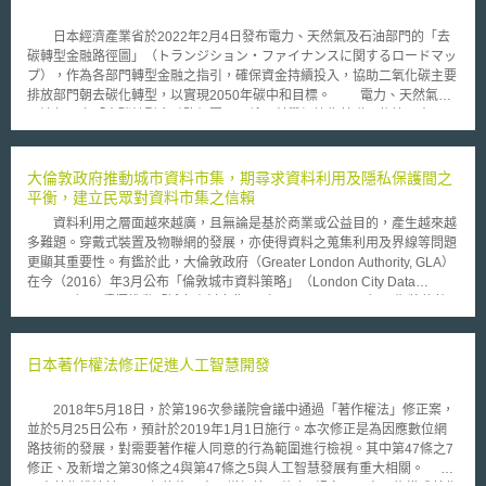
日本經濟產業省於2022年2月4日發布電力、天然氣及石油部門的「去
碳轉型金融路徑圖」（トランジション・ファイナンスに関するロードマッ
プ），作為各部門轉型金融之指引，確保資金持續投入，協助二氧化碳主要
排放部門朝去碳化轉型，以實現2050年碳中和目標。 電力、天然氣及
石油部門之「去碳轉型金融路徑圖」，係以科學根據為基礎，依據日本國內
電力、天然氣、石油部門之現況及相關政策規劃，導入現階段具可行性之技
術，確實推動減少二氧化碳排放；同時並針對未來技術的發展與革新目標訂
定時間表，確保技術與各部門未來之發展能有助日本於2050年達成碳中和
大倫敦政府推動城市資料市集，期尋求資料利用及隱私保護間之
目標。一方面於企業欲透過轉型金融取得資金時，指引企業針對其現行氣候
平衡，建立民眾對資料市集之信賴
變遷對策進行檢討；另一方面，亦可協助金融機構審視企業於轉型融資時所
資料利用之層面越來越廣，且無論是基於商業或公益目的，產生越來越
提出之轉型策略與措施，以判斷是否符合轉型金融之資格。各部門主要重點
多難題。穿戴式裝置及物聯網的發展，亦使得資料之蒐集利用及界線等問題
如下： 電力：2020年開始導入轉型燃料（生質能、氫、氨與天然氣之混和
更顯其重要性。有鑑於此，大倫敦政府（Greater London Authority, GLA）
燃燒），並逐步淘汰傳統火力發電；2030年確立去碳燃料（純生質能、
在今（2016）年3月公布「倫敦城市資料策略」（London City Data
氫、氨火力發電、再生能源等）相關技術，並推動商用化。 石油：2020年
Strategy），積極推動「城市資料市集」（City Data Market），期將倫敦
起開發石油製程節能技術，並推動轉型以天然氣為主要燃料；同時發展氫氣
打造成世界首屈一指的智慧城市。 增加大眾對資料市集之信賴並減少
製造技術、二氧化碳捕捉技術，於2030年達成商用化。 天然氣：2020年起
疑慮乃「倫敦城市資料策略」之一環，近年在英國有一系列新法上路，除新
針對天然氣、液化石油氣進行節能製程、燃料利用效率、合成燃料相關技術
的歐盟資料保護規範（GDPR）外，英國國內有關「開放銀行」（open
日本著作權法修正促進人工智慧開發
開發，並擴大建置都市天然氣管線、確保液化石油氣配送途徑等。
banking）之新規範，以及已有能源及電信公司參與之MiData initiative等，
上述機制均為促使個人更容易掌握其個資被利用之狀況。 大倫敦政府
2018年5月18日，於第196次參議院會議中通過「著作權法」修正案，
亦推動「倫敦資料交易」（London Data Exchange），大眾可利用此一機
並於5月25日公布，預計於2019年1月1日施行。本次修正是為因應數位網
制掌握其個資流向。其中有關建置新的數位符號（digital tokens of
路技術的發展，對需要著作權人同意的行為範圍進行檢視。其中第47條之7
proof），使民眾未來可利用此等符號證明符合特定資格，例如在道路受檢
修正、及新增之第30條之4與第47條之5與人工智慧發展有重大相關。
時，毋須拿出駕照說明個人姓名、地址、出生年月日等資料，利用該等符