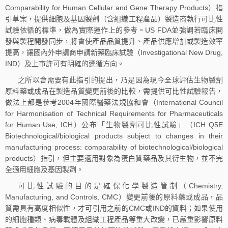
Comparability for Human Cellular and Gene Therapy Products）指
引草案，提供細胞及基因製劑（含組織工程產品）製造商執行可比性
試驗依循的標準，做為實際運作上的參考。US FDA並強調若臨床開
發與製程開發同步，將會使產品品質提升、產品供應增加或製造效率
提高，讓國內外申請商申請新藥臨床試驗（Investigational New Drug,
IND）及上市許可有明確的遵循方向。
之所以會需要有此指引的提出，乃是因為現今全球評估生物製劑
原料藥或成品在製造品質變更前後的比較，需提供可比性試驗報告，
做法上都是參考2004年國際醫藥法規協和會（International Council
for Harmonisation of Technical Requirements for Pharmaceuticals
for Human Use, ICH）公布「生物製劑可比性試驗」（ICH Q5E
Biotechnological/biological products subject to changes in their
manufacturing process: comparability of biotechnological/biological
products）指引，但主要適用對象為蛋白質藥品及其衍生物，並不完
全適用細胞及基因製劑。
可比性試驗的目的是確保化學製造管制（Chemistry,
Manufacturing, and Controls, CMC）變更前後的原料藥或成品，品
質需具有高度相似性，才可引用之前的CMC或IND的資料；如果使用
的細胞種類、病毒載體及組織工程產品等重大改變，已嚴重影響原料