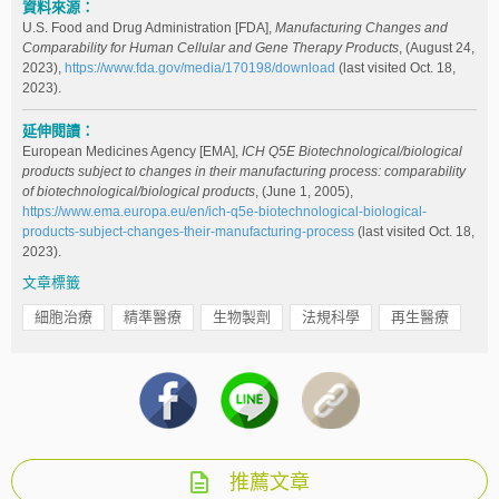
資料來源：
U.S. Food and Drug Administration [FDA],
Manufacturing Changes and
Comparability for Human Cellular and Gene Therapy Products
, (August 24,
2023),
https://www.fda.gov/media/170198/download
(last visited Oct. 18,
2023).
延伸閱讀：
European Medicines Agency [EMA],
ICH Q5E Biotechnological/biological
products subject to changes in their manufacturing process: comparability
of biotechnological/biological products
, (June 1, 2005),
https://www.ema.europa.eu/en/ich-q5e-biotechnological-biological-
products-subject-changes-their-manufacturing-process
(last visited Oct. 18,
2023).
文章標籤
細胞治療
精準醫療
生物製劑
法規科學
再生醫療
推薦文章