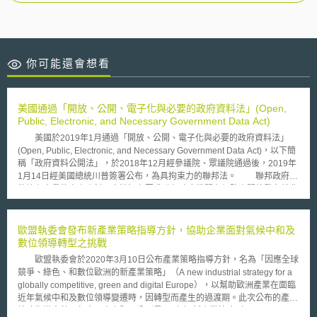
你可能還會想看
美國通過「開放、公開、電子化與必要的政府資料法」(Open,
Public, Electronic, and Necessary Government Data Act)
美國於2019年1月通過「開放、公開、電子化與必要的政府資料法」
(Open, Public, Electronic, and Necessary Government Data Act)，以下簡
稱「政府資料公開法」，於2018年12月經參議院、眾議院通過後，2019年
1月14日經美國總統川普簽署公布，為具拘束力的聯邦法。 聯邦政府往
往擁有大量的寶貴資料，本法旨在要求聯邦政府機關在網路上開放發布其非
敏感性資料時，應以機器可讀取的格式為之，使之更容易透過手機或其他電
子設備使用(access)。意在擴大對政府資料的使用和管理，及促進私部門的
創新，讓其它政府單位、各個組織或每個人都能使用這些資訊，使政府資訊
歐盟執委會發布新產業策略指導方針，協助企業面對氣候中和及
透明化，同時兼顧隱私與國家安全議題。 政府資料公開法的內容係將
數位領導轉型之挑戰
歐巴馬總統於2013年5月9日簽署生效的「政府資訊應具有開放性和機器可
歐盟執委會於2020年3月10日公布產業策略指導方針，名為「因應全球
讀性」(Making Open and Machine Readable the New Default for
競爭、綠色、和數位歐洲的新產業策略」（A new industrial strategy for a
Government Information)之行政命令(Executive Order)，正式立為聯邦法，
globally competitive, green and digital Europe），以幫助歐洲產業在面臨
促使數位政府之政策未來以開放為原則、不開放為例外。有論者認為本法原
近年氣候中和及數位領導變遷時，因轉型而產生的過渡期。此次公布的產業
為行政指導性質之行政命令，改以法律位階為之，其原因係為了讓開放政府
策略指導方針，包含三大主題，分別是：（1）新產業策略（A new
資料永續發展，以成文法框架拘束政府機關。 因此，該法內容在於修