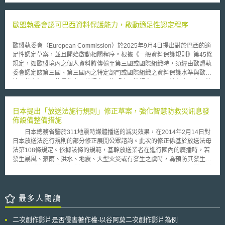
industrial strategy）、（2）新中小型企業策略（A new SME strategy）以
正美國法典第44編第35章「協調聯邦資訊政策」（Coordination of Federal
及（3）企業與消費者的單一市場（A single market that delivers for our
Information Policy）之部分條文，主要重點整理如下： 第3502條中定義了
businesses and consumers）；而其中又以「新產業策略」為該指導方針
歐盟執委會認可巴西資料保護能力，啟動適足性認定程序
資料資產(data asset)、開放政府資料資產(open Government data asset)、
之重點。 為提升歐洲的產業領導地位，「新產業策略」中論以三個關
機器可讀性(machine- readable)和開放授權(open license)等。其中，「開
鍵優先事項，分別為：維持歐洲產業的全球競爭力和公平競爭環境、2050
放授權」之定義首次見於本法條文中，係指將資料資產開放供公眾近用時，
歐盟執委會（European Commission）於2025年9月4日提出對於巴西的適
年以前達成氣候中和（climate-neutral）目標，以及塑造歐洲未來數位化。
針對該資料資產提供以下法律保障(legal guarantee)，包含：允許公眾在毋
足性認定草案，並且開始啟動相關程序。根據《一般資料保護規則》第45條
為達成前述優先事項，歐盟執委會提出一系列未來行動： 推行智財權行動
須支付任何成本即可使用(at no cost to the public)，而對於該資料資產的重
規定，如歐盟境內之個人資料將傳輸至第三國或國際組織時，須經由歐盟執
計畫（Intellectual Property Action Plan）以保護歐盟技術主權，並採行適
製、發布、散布、傳播、引用，或改作皆不會受到限制。 聯邦政府向公眾
委會認定該第三國、第三國內之特定部門或國際組織之資料保護水準與歐盟
合綠色和數位轉型的法規框架； 持續檢討修正歐盟競爭相關法令（EU
釋出資料集時，除因智慧財產權之規定外，原則上不得加諸任何限制而影響
境內基本相同，使得為之。該認定即為「適足性認定」，目前包含日本、韓
competition rules），確保法規能適應快速變化的經濟環境； 為維護產業在
到人民對於該資料的使用或再利用，並應以機器可讀格式(machine-
國、加拿大、阿根廷及烏拉圭皆已取得適足性認定。 本次歐盟執委會所提
歐盟境內外的公平競爭環境，執委會將於在2020年中以前出版白皮書，處
readable)、開放格式(Open Format)、開放標準(Open Standard)的基礎下
出之適足性認定草案中，審酌了巴西《一般資料保護法》（Lei Geral de
理歐盟單一市場中因外國補貼而引起的扭曲效應，以及歐盟境內的外國採購
提供。 要求聯邦政府利用開放資料來強化其決策機制。 要求美國政府審計
Proteção de Dados, LGPD）當中的目的限制、必要性、透明性、安全性及
日本提出「放送法施行規則」修正草案，強化智慧防救災訊息發
和外國資金問題； 推行關鍵原料行動方案（Action Plan on Critical Raw
辦公室(Government Accountability Office, GAO)透過定期監督，來確保聯
問責機制等原則，以及個資監管與執法之獨立機構「巴西資料保護局」
佈設備整備措施
Materials），確保關鍵原物料穩定供應；支持戰略數位基礎設施和關鍵技術
邦政府的問責制運作(accountability)。意即，GAO應向國會提交一份報告，
（Autoridade Nacional de Proteção de Dados, ANPD）之角色，認定巴西
發展，增強歐洲產業及戰略自主地位； 其它則有對綠色公共採購進一步立
日本總務省鑒於311地震時媒體播送的減災效果，在2014年2月14日對
該報告總結對機關的調查結果和趨勢，並給予其適當建議。(美國政府審計
國內的個人資料保護水準已達到與GDPR所要保護水準相同。 此外，ANPD
法、發展低碳產業和技術、支持永續型智慧交通產業等。
日本放送法施行規則的部分修正展開公眾諮詢。此次的修正係基於放送法母
辦公室之角色為國會的監督審計機構，係立法部門的一部份，主要職責為協
於2024年發布，旨在使巴西具有與GDPR等隱私框架相同之跨境傳輸規範
法第108條規定。依據該條的規範，基幹放送業者在進行國內的廣播時，若
助、改善聯邦政府所訂的各項計畫及政策，向國會提供客觀、平衡的資
之國際資料傳輸規則，ANPS正依照該規則進行對歐盟進行法律評估，認定
發生暴風、豪雨、洪水、地震、大型火災或有發生之虞時，為預防其發生或
訊。) 在第3520條、3520A條中，規範聯邦機構須編制首席資料專員(Chief
歐盟屬於符合LGPD之適當司法管轄區。如巴西通過對歐盟評估，將建立起
減輕其所造成之損害，應進行有效之廣播。 蓋日本在311災後，因其對
Data Officers, CDO)及首席資料專員理事會(CDO Council)，負責資料治理
鞏固雙方之間的監管力度及法律承認的互相承認機制。 歐盟執委會提出對
對社會所產生巨大的衍生影響，後續規劃研擬了許多因應法制政策及措施。
和執行其職責，並確保該機構遵守本法。
於巴西之適足性認定草案，後續須經由歐洲資料保護委員會（European
根據日本內閣府「2013年防災白皮書」，日本政府在311地震後所規劃政策
Data Protection Board, EDPB）審查並提出意見，並經過成員國代表參酌
方向及重要施政措施有：防災對策推進會議檢討會議的最終報告、災害對策
最多人閱讀
EDPB提出之意見並審查批准後，始得由歐盟執委會通過適足性認定。通過
法制的改正、與防災基本計畫的修正等各層面工作。 此外，依據日本
適足性認定後，將促進國際資料流動，並加強巴西與歐盟之間資料保護與監
防災對策推進會議檢討會議在2012年7月所完成之報告，其中對於災害立即
管領域方面的合作。
二次創作影片是否侵害著作權-以谷阿莫二次創作影片為例
回應體制的充實與強化，及建立綜合的防災資訊系統，建議應蒐集並提供必