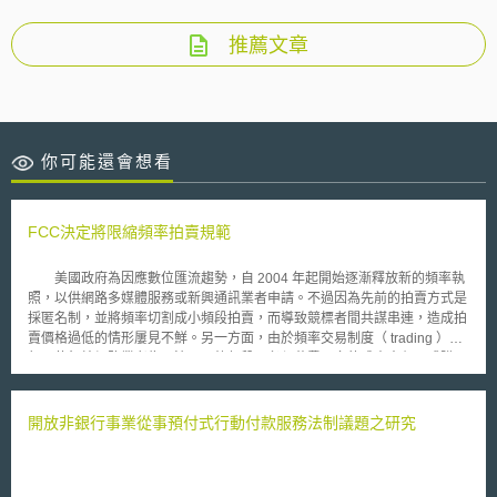
推薦文章
你可能還會想看
FCC決定將限縮頻率拍賣規範
美國政府為因應數位匯流趨勢，自 2004 年起開始逐漸釋放新的頻率執
照，以供網路多媒體服務或新興通訊業者申請。不過因為先前的拍賣方式是
採匿名制，並將頻率切割成小頻段拍賣，而導致競標者間共謀串連，造成拍
賣價格過低的情形屢見不鮮。另一方面，由於頻率交易制度（ trading ）盛
行，使無線網路業者為了湊足足夠頻段，必須花費更多的成本去租用或購買
頻段來經營業務。以上二個因素使頻率的拍賣出現缺乏競爭的現象。
為使頻率的拍賣能夠達到競標的目的， FCC 決定更弦易轍改變拍賣的方
式。 2006 年 4 月 11 日 美國聯邦通訊委員會（ FCC ）投票通過在 6 月 29
開放非銀行事業從事預付式行動付款服務法制議題之研究
日 將舉辦的拍賣，除了取消以往的匿名性競標，將例外以較大的頻段進行
公開拍賣，讓更多的有意願經營業務的競標者參加。 目前有部分消費
者團體贊同這項決定，認為為可以終結盲目拍賣（ blind bidding ）的亂