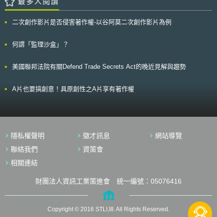
最多人閱讀
的原料藥或成品，品質需具有高度相似性，才可引用之前的CMC或IND的資
第Ｍ417768號，並依此專利向中國大陸申請相同內容之中國大陸實用新型
料；如果使用的細胞種類、病毒載體及組織工程產品等重大改變，已嚴重影
專利CN202026637U號。上訴人請求法院確認台灣新型專利第Ｍ417768號
響原料藥或成品的品質，不適用目前的可比性試驗，需重新申請IND或上市
二次創作影片是否侵害著作權-以谷阿莫二次創作影片為例
及中國大陸實用新型專利CN202026637U號(以下簡稱系爭專利)為上訴人與
許可，將造成申請商需要投入更多的成本，影響產品上市時程。 細胞及基
被上訴人共有。 貳、本案重點說明[1] 一、上訴人可循民事訴訟程序請求認
因製劑屬於新興療法，其可比性試驗的審查迄今全球並沒有明確的規範，都
定專利申請權及專利權歸屬 有關專利申請人的變更，專利申請人能否
何謂「監理沙盒」？
是參考ICH Q5E建議，而FDA發布本指引草案正向表列細胞及基因製劑，其
提起確認之訴？主要考量論點有二說：（一）行政法構造論；（二）利益考
驗證確校、安定性及批次變更的可比性依據。讓業者可依循本指引草案，加
量論[2]。行政法構造論認為行政處分若有違法應以行政訴訟的程序予以撤
速細胞及基因製劑的開發、IND申請及產品上市，提升生醫產業的發展。 本
美國聯邦法院有關Defend Trade Secrets Act的晚近見解與趨勢
銷，或尋舉發之程序予以撤銷專利權。真正專利權人不能用確認訴訟的方式
文同步刊載於stli生醫未來式網站（https://www.biotechlaw.org.tw）
變更專利權人。而利益考量論認為真正專利權人能用確認訴訟的方式變更專
利權人。 本案法院認為因僱傭關係而生專利申請權及專利權歸屬之爭
A片也要搞創意！具原創性之A片享有著作權
執，可先向民事法院提起確認專利申請權及專利權歸屬之訴訟，於獲勝訴判
決確定後，即可附具該確定判決，向專利專責機關申請變更權利人名義[3]。
二、系爭專利為兩造所共有 本案系爭專利授權書第4條記載：「甲方
（按：即馬○旦）如使用乙方（按：即綠○公司）資源進行研發，研發成果由
雙方共享之」。雙方的締約真意在於若被上訴人研發之專利有使用上訴人資
隱私權聲明
徵才訊息
網站導覽
源，則該專利須登記為雙方共有。法院認定系爭專利係利用上訴人資源所研
發，依前開系爭專利授權書第4條及兩造訂約真意，系爭專利應登記為兩造
聯絡我們
資策會
所共有。 參、事件評析 一、職務發明或非職務發明的界定 我國關於職
相關連結
務發明的定義主要規定在專利法第7條第2項[4]，職務發明係指受雇人於僱
傭關係中之工作所完成之發明、新型或設計。我國智慧財產局公布之專利逐
財團法人資訊工業策進會 統一編號：05076416
條釋義進一步提到「職務上發明」係指受雇人於僱傭關係存續中，基於本身
派受工作之範圍內，所完成之發明，發明為其工作內容之一，也是執行職務
之結果。如於僱傭關係存續中，完成與職務無關之發明，則非屬職務上發
明，故並非所有僱傭關係存續中之發明，均屬職務發明。亦即與受雇人本身
Copyright © 2016 STLI,III. All Rights Reserved.
執行職務所負擔之工作內容有直接或間接關係之發明，方屬之。因此，是否