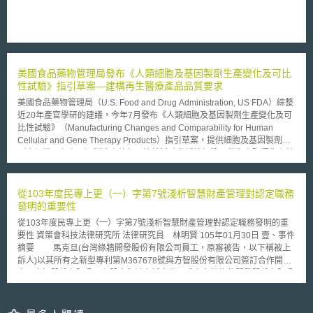
象，以及杜絕大企業壟斷頻段的情形。
美國食品藥物管理局發布《人類細胞及基因製劑生產變化及可比
性試驗》指引草案—建構再生醫療產品品質要求
美國食品藥物管理局（U.S. Food and Drug Administration, US FDA）綜整
近20年產官學研的建議，今年7月發布《人類細胞及基因製劑生產變化及可
比性試驗》（Manufacturing Changes and Comparability for Human
Cellular and Gene Therapy Products）指引草案，提供細胞及基因製劑
（含組織工程產品）製造商執行可比性試驗依循的標準，做為實際運作上的
參考。US FDA並強調若臨床開發與製程開發同步，將會使產品品質提升、
產品供應增加或製造效率提高，讓國內外申請商申請新藥臨床試驗
（Investigational New Drug, IND）及上市許可有明確的遵循方向。 之所以
從103年度民專上更（一）字第7號淺析智慧財產管理對認定職務
會需要有此指引的提出，乃是因為現今全球評估生物製劑原料藥或成品在製
發明的重要性
造品質變更前後的比較，需提供可比性試驗報告，做法上都是參考2004年
從103年度民專上更（一）字第7號淺析智慧財產管理對認定職務發明的重
國際醫藥法規協和會（International Council for Harmonisation of
要性 資策會科技法律研究所 法律研究員 林明賢 105年01月30日 壹、事件
Technical Requirements for Pharmaceuticals for Human Use, ICH）公布
摘要 馬克旦(台灣綠牆開發股份有限公司員工，原審被告，以下稱被上
「生物製劑可比性試驗」（ICH Q5E Biotechnological/biological products
訴人)以其所有之新型專利第M367678號與方智股份有限公司簽訂合作開發
subject to changes in their manufacturing process: comparability of
案，方智股份有限公司之股東與被上訴人共同成立台灣綠牆開發股份有限公
biotechnological/biological products）指引，但主要適用對象為蛋白質藥
司(原審原告，以下稱上訴人)。被上訴人將新型專利第Ｍ367678號授權予上
品及其衍生物，並不完全適用細胞及基因製劑。 可比性試驗的目的是確保
訴人使用，並簽立專利授權書，約定被上訴人如使用上訴人資源進行研發，
化學製造管制（Chemistry, Manufacturing, and Controls, CMC）變更前後
研發成果由雙方共享。被上訴人於就職期間逕行在台灣申請並取得新型專利