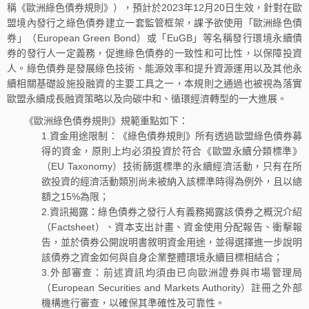
稱《歐洲綠色債券規則》），預計於2023年12月20日生效，針對在歐
盟境內發行之綠色債券建立一套監管框架，課予欲使用「歐洲綠色債
券」（European Green Bond）或「EuGB」等名稱發行環境永續債
券的發行人一定義務，促進綠色債券的一致性和可比性，以保障投資
人。綠色債券是發展綠色技術、能源效率和提升資源運用以及其他永
續相關基礎設施投融資的主要工具之一，本規則之通過也被視為落實
歐盟永續成長融資策略以及向碳中和、循環經濟轉型的一大進展。
《歐洲綠色債券規則》規範重點如下：
1.資金用途限制：《綠色債券規則》所有透過歐盟綠色債券募
得的資金，原則上均必須投資於符合《歐盟永續分類標準》
（EU Taxonomy）技術篩選標準的永續經濟活動，只有在所
欲投資的經濟活動類別尚未被納入該標準時得為例外，且以總
額之15%為限；
2.資訊揭露：綠色債券之發行人有義務揭露該債券之概況介紹
（Factsheet）、資本支出計畫、資金使用分配報告、衝擊報
告，並於債券公開說明書敘明資金用途，並得選擇進一步說明
該債券之資金如何與自身企業整體環境永續目標相結合；
3.外部審查：前述資訊均須由已向歐洲證券與市場管理局
（European Securities and Markets Authority）註冊之外部
機構進行審查，以確保其準確性及可靠性。