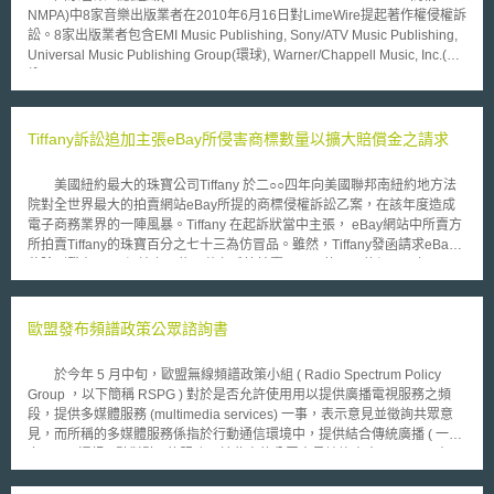
NMPA)中8家音樂出版業者在2010年6月16日對LimeWire提起著作權侵權訴
訟。8家出版業者包含EMI Music Publishing, Sony/ATV Music Publishing,
Universal Music Publishing Group(環球), Warner/Chappell Music, Inc.(華
納), Bug Music, MPL Music Publishing, Peermusic and The Richmond
Organization.等唱片公司，被告LimeWire是知名的檔案共享線上服務網
站。原告指出被告大量的侵害原告的音樂著作，因此要求賠償。
NMPA表示本案和上個月13家音樂公司和美國唱片業協會(Recording
Tiffany訴訟追加主張eBay所侵害商標數量以擴大賠償金之請求
Industry Association of American，簡稱RIAA)對LimeWire的著作權訴訟是
相關聯的案件。美國地方法院法官於上個月就RIAA和LimeWire一案作出判
美國紐約最大的珠寶公司Tiffany 於二○○四年向美國聯邦南紐約地方法
決，法官認定LimeWire公司及負責人侵害著作權，且構成不公平競爭。13
院對全世界最大的拍賣網站eBay所提的商標侵權訴訟乙案，在該年度造成
家公司要求凍結LimeWire的資產並且要負擔近十億美金賠償，RIAA要求
電子商務業界的一陣風暴。Tiffany 在起訴狀當中主張， eBay網站中所賣方
LimeWire立即關掉網站，但法官於6/8說明LimeWire至少可持續營業兩週。
所拍賣Tiffany的珠寶百分之七十三為仿冒品。雖然，Tiffany發函請求eBay
NMPA的負責人及執行長Israelite表示，LimeWire提供的網路平台有
移除刊登在eBay網站上，約一萬九千筆拍賣Tiffany仿冒品的網頁；但
助於網路著作權侵害的產生。每首音樂產出的背後都有一群龐大的網路，包
Tiffany仍提起訴訟主張eBay未對仿冒詐欺之情形盡監督之責，而造成該公
含出版者、作曲家、表演者、錄音者，唱片公司，並非無中生有的，
司之營業損失，故須負起共同侵權責任。其它世界知名的精品公司，如
LimeWire檔案分享網站利用提供販賣音樂平台，使他人可以接觸音樂，但
Louis Vuitton Moet Hennessy及Dior Couture也於二○○六年對eBay未盡監
歐盟發布頻譜政策公眾諮詢書
拒絕支付合理的音樂授權金。 LimeWire釋出善意歡迎NMPA進行協商
督之責而侵害其商標乙事在巴黎地方法院提起訴訟，並要求eBay賠償該兩
談判，並表示將有許多與出版業者、作曲家、表演者、唱片公司的會談，就
大精品業者二○○一年至二○○五年之營業損失。 Tiffany的代表律師針對
如同LimeWire新的音樂服務機制與商
於今年 5 月中旬，歐盟無線頻譜政策小組 ( Radio Spectrum Policy
eBay所提起的答辯在六月一日提出補充意見狀表示，原起訴狀所主張的商
Group ，以下簡稱 RSPG ) 對於是否允許使用用以提供廣播電視服務之頻
標權範圍並未限定或引用特定的商標，因此eBay的主張無理由。
段，提供多媒體服務 (multimedia services) 一事，表示意見並徵詢共眾意
Tiffany v. eBay乙案，原定於今年 (二○○七年) 五月十四日在南紐約地方法院
見，而所稱的多媒體服務係指於行動通信環境中，提供結合傳統廣播 ( 一對
進行法官審判程序 (Bench Trail) ，但因五月八日承審法官下令進行訴訟和
多 ) 以及通訊 ( 點對點 ) 的服務。於此次的公眾意見諮詢書中， RSPG 表示
解程序而延期。今年四月中旬，Tiffany追加訴訟主張eBay侵害其所有的十
此次意見諮詢的目的旨在促進多媒體服務的提供，但亦指出多媒體服務的發
一個包括Tiffany經典藍色的顏色、PALOMA PICASSO等商標。eBay對上開