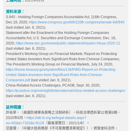
上稿時間：
2021年02月
資料來源：
S.945 - Holding Foreign Companies Accountable Act, 116th Congress,
Dec.18, 2020,
https://www.congress.gov/bill/116th-congress/senate-bill/945
(last visited Jan. 6, 2021).
Statement after the Enactment of the Holding Foreign Companies
Accountable Act, U.S. Securities and Exchange Commission, Dec. 18,
2020,
https://www.sec.gov/news/public-statement/clayton-hfcaa-2020-12
(last visited Jan. 6, 2021).
President’s Working Group on Financial Markets: Report on Protecting
United States Investors from Significant Risks from Chinese Companies,
The President's Working Group on Financial Markets, July 24, 2020,
https://home.treasury.gov/system/files/136/PWG-Report-on-Protecting-
United-States-Investors-from-Significant-Risks-from-Chinese-
Companies.pdf
(last visited Jan. 6, 2021).
China-Related Access Challenges, PCAOB, Sept. 30, 2020,
https://pcaobus.org/oversight/international/china-related-access-challenges
(last visited Jan. 6, 2021).
延伸閱讀：
許祐寧，〈美國防堵華為策略之法制研析〉，科技法律透析第32卷第8期，
2020年8月，
https://stli.iii.org.tw/legal-details.aspx?
no=65&d=7320&i=9129
（最後瀏覽日：2021/1/6）。
范晏儒，〈中國大陸商務部《不可靠實體清單規定》〉，資策會科法所，