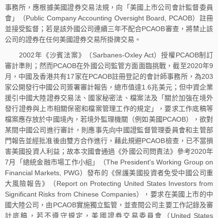
事務所，應根據美國證券交易法規，向「美國上市公司會計監督委員
會」（Public Company Accounting Oversight Board, PCAOB）註冊
並接受監督；若是該外國公司連續三年不配合PCAOB審查，將禁止該
公司的證券在任何美國證券交易所掛牌交易。
2002年《沙賓法案》（Sarbanes-Oxley Act）授權PCAOB制訂
審計準則；然而PCAOB在外國公司監管方面面臨挑戰，截至2020年9
月，中國及香港共有17家在PCAOB註冊登記的會計師事務所，為203
家公開發行中國公司簽署審計報告，總市值達1.6兆美元；但中資企業
援引中國大陸證券交易法、國家秘密法、檔案法及「關於加強在境外
發行證券與上市相關保密和檔案管理工作的規定」，要求工作底稿等
檔案應存放於中國境內，若境外監理機關（例如美國PCAOB），欲對
某間中國公司進行審計，則應事先向中國證監督管理委員會和主管部
門報告並經批准後由雙方合作進行，藉此規避PCAOB檢查，已不當損
害美國投資人利益；故本次國會通過《外國公司問責法》參考2020年
7月「總統金融市場工作小組」（The President's Working Group on
Financial Markets, PWG）發布的《保護美國投資者免受中國公司重
大風險報告》（Report on Protecting United States Investors from
Significant Risks from Chinese Companies），要求在美國上市的中
國大陸公司，由PCAOB實施獨立監管，並查閱公司主要工作記錄及審
計底稿，若不遵守規定，美國證券交易委員會（United States