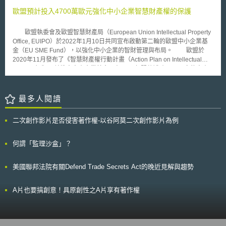
展不應扭曲頻譜的整體使用規劃以及市場競爭。除此之外，亦不應與歐盟各
Tiffany的追加訴訟提出反對意見，主張Tiffany所追加主張eBay侵權的十一
會員國境內以促進文化及媒體多元化之媒介內容規範相左。而就如何導入多
歐盟預計投入4700萬歐元強化中小企業智慧財產權的保護
個商標未按正當程序提出，將會使得eBay因提出證據的時間不足而造成裁
媒體服務一事， RSPG 考量核發新執照，或是重新檢視現有的執照制度，
判偏頗之虞，故請求承審法官駁回Tiffany的追加訴訟。 按Tiffany追加
以允許業者得使用頻譜提供多媒體服務。此次的公眾意見諮詢將於 6 月 14
eBay所侵害商標數目之目的，係為增加eBay的法定損害賠償義務；因為美
歐盟執委會及歐盟智慧財產局（European Union Intellectual Property
日 結束，其發展有待未來更進一步的觀察。
國法律規定，商標侵權的法定損害賠償義務計算方式以所受侵害仿冒的商標
Office, EUIPO）於2022年1月10日共同宣布啟動第二輪的歐盟中小企業基
商品或服務之種類為準，每一項美金一百萬元之賠償金。
金（EU SME Fund），以強化中小企業的智財管理與布局。 歐盟於
2020年11月發布了《智慧財產權行動計畫（Action Plan on Intellectual
Property）》，並推出中小企業基金，在2021年間共補助12,989家的中小
企業，補助金額達680萬歐元。由於成效不錯，因此歐盟推出第二輪的中小
企業基金，其金額高達4700萬歐元，補助期間為2022年至2024年。歐盟指
出，中小企業在保護創新上需要有相關的工具及資金，目前規劃的補助項目
最多人閱讀
如下： 補助中小企業申請智財檢視服務（IP Scan service）90%的費用。
該項服務是在2021年6月推出，內容為中小企業智財布局的諮詢，以及協助
二次創作影片是否侵害著作權-以谷阿莫二次創作影片為例
檢視其無形資產（intangible assets）的創新潛力。 補助中小企業向各會員
國智財局、歐盟智財局（EUIPO）、比荷盧智財局（Benelux Office for
Intellectual Property, BOIP）申請商標、設計註冊75%的費用。 補助中小企
何謂「監理沙盒」？
業向世界智慧財產權組織（WIPO）取得國際商標和設計保護50%的費用。
2022年將補助中小企業向各會員國專利局申請專利註冊50%的費用。 2023
美國聯邦法院有關Defend Trade Secrets Act的晚近見解與趨勢
年預計進一步納入補助的項目包含：補助中小企業進行專利先前技術檢索、
專利申請的部分費用；律師諮詢費（如專利註冊、授權協議、智財鑑價、替
代性紛爭解決機制等事項的諮詢。） 歐盟希望透過上述的方式，協助
A片也要搞創意！具原創性之A片享有著作權
中小企業在疫情期間加速數位轉型，強化無形資產的智財布局和管理，以提
升歐盟中小企業的競爭力。 「本文同步刊登於TIPS網站
（https://www.tips.org.tw）」