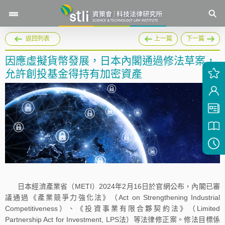
返回列表
上一篇
下一篇
因應虛擬貨幣發展，日本內閣通過修法草案，
允許創投基金得持有加密資產
日本經濟產業省（METI）2024年2月16日於官網公布，內閣已審
議通過《產業競爭力強化法》（Act on Strengthening Industrial
Competitiveness）、《投資事業有限合夥契約法》（Limited
Partnership Act for Investment, LPS法）等法律修正案。修法目標係