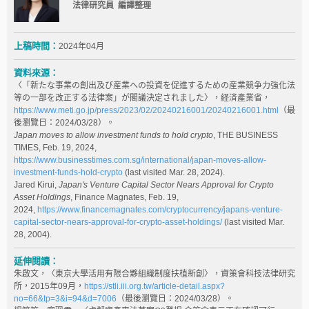
法律研究員 編譯整理
上稿時間：
2024年04月
資料來源：
〈「新たな事業の創出及び産業への投資を促進するための産業競争力強化法
等の一部を改正する法律案」が閣議決定されました〉，経済產業省，
https://www.meti.go.jp/press/2023/02/20240216001/20240216001.html
（最
後瀏覽日：2024/03/28）。
Japan moves to allow investment funds to hold crypto
, THE BUSINESS
TIMES, Feb. 19, 2024,
https://www.businesstimes.com.sg/international/japan-moves-allow-
investment-funds-hold-crypto
(last visited Mar. 28, 2024).
Jared Kirui,
Japan's Venture Capital Sector Nears Approval for Crypto
Asset Holdings
, Finance Magnates, Feb. 19,
2024,
https://www.financemagnates.com/cryptocurrency/japans-venture-
capital-sector-nears-approval-for-crypto-asset-holdings/
(last visited Mar.
28, 2004).
延伸閱讀：
朱啟文，〈東京大學活用有限合夥組織制度扶植新創〉，資策會科技法律研究
所，2015年09月，
https://stli.iii.org.tw/article-detail.aspx?
no=66&tp=3&i=94&d=7006
（最後瀏覽日：2024/03/28）。