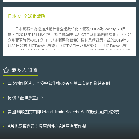
助機會(3)缺乏資料專家以及相關技術(4)法規範過於零散且複雜。因此，歐
電報、網路連接服務及全球資訊網服務[13]。 二、廣播及電視服務定義
of New York）認為BRCA1與BRCA2等人類基因乃如同血液、空氣或水的
盟執委會提出以下幾點，有助於問題的解決: 1. 透過公私營合作制度資助巨
廣播及電視服務是指關於聲音，影音內容之服務，諸如基於一電視、廣播節
結構，屬於自然的產物，不具有可專利性，系爭專利阻礙了乳癌與卵巢癌相
量資料發展，特別是在個人醫療領域上的應用。 2. 在Horizon 2020架構
目表，經由通訊網路（Communications Networks），在一媒體服務提供者
關研究與創新，並限制檢測的選擇性，因而作出BRCA1與BRCA2基因不具
日本ICT全球化戰略
下，設立巨量資料中心，將以資料為基礎，將之與雲端使用構成供給鏈，藉
之編輯責任下，所提供給大眾同時收聽或收看電視或無線廣播節目[14]。具
可專利性之判決。 受到美國判決之影響，今（2010）年6月澳洲的癌症
此幫助中小企業。 3. 當透過智慧聯網，及機器與機器間通訊取得資料時，
體實例如：線上廣播服務、經由廣播及電視網路所傳輸廣播及電視節目
之聲消費者團體（Cancer Voices），及一名患有乳癌的婦女同向雪梨聯邦
應針對資料所有權以及責任規範建立新的準則。 4. 建構資料標準，找出潛
日本總務省為透過推動社會全體數位化，實現SDGs及Society 5.0目
[15]。 三、電子服務定義 依2006年11月之歐盟加值稅指令所指稱之電
法院（Australian Federal Court in Sydney）提起訴訟，希望免除GTL對於
在的缺漏。 5. 建立一系列超級運算中心，增加歐洲資料專家。 6. 在不同會
標，自2018年12月起召開「數位變革時代之ICT全球化戰略懇談會」（デジ
子服務是指透過網際網路（The Internet）或電子網路（An Electronic
檢測乳癌與卵巢癌產品的獨占權利。主要理由包括，對人類的一部分（基
員國建立資料處理設施之聯結網絡 。 歐盟執委會希望能於上述各項政
タル変革時代のICTグローバル戦略懇談会）檢討具體對策，並於2019年5
Network）所提供的服務，且依此方式所提供的服務性質是完全自動化並涉
因）給予專利，不但阻礙了後續研究，也會阻礙乳癌與卵巢癌治療方法的研
策推動下，共同建立有助資料經濟發展基礎架構及環境，並鼓勵產業界共同
月31日公布「ICT全球化戰略」（ICTグローバル戦略）。「ICT全球化戰
及人為最小的干涉，且無此資訊技術下便不能確保該服務之提供品質[16]，
發，更提高許多病患接受此檢測的障礙。固然專利權人得維持高檢測費用，
投入巨量資料的應用發展。
略」基於社會全體數位化、推廣Society 5.0，以及透過提昇產業構造和勞動
具體實例如：VOD(Video on Demand)，下載應用軟體（APPs）[17]，線
但有別於傳統工程或技術上的專利，生物技術專利也含有高度追求人類健康
環境效率，創造具備豐富多彩價值之社會等理念，提出（1）透過數位化達
上下載音樂、線上遊戲、電子書、防毒軟體、線上拍賣等[18]。 貳、新制加
之公共利益，因此握有生物技術專利者，實不應利用獨占地位阻礙的人類健
成SDGs戰略︰公私部門合作推動社會全體之數位化，解決日本及世界社會
值稅規範內容 歐盟新制加值稅規範主要內容是重新定義了所謂服務供
康的維持與追求，阻礙醫療或治療方式的研究。 過去澳洲專利局認為
問題；（2）資料流通戰略︰以確保個人資料之可控性為前提，推動制定國
最多人閱讀
應地（The place of supply），進而影響加值稅課徵地的認定。依新修正歐
自自然產物分離的基因或物質是具有可專利性的，此案若勝訴，澳洲專利局
際規範及進行法制環境整備；（3）AI/IoT加值運用戰略︰提出以人類為中心
盟加值稅指令第58條規定，如電信服務、廣播及電視服務或電子服務業，對
將調整原先承認自自然產物分離的基因或物質，具可專利性之見解，所以該
之AI原則，檢討AI時代之資料重要性，推動AI人才培育；（4）網路安全戰
消費者提供服務，該服務之供應地為該消費者通常居所或永久居所。因此，
案的後續發展值得我們關注。
二次創作影片是否侵害著作權-以谷阿莫二次創作影片為例
略︰因應IoT機器和服務發展，確保網路安全性；（5）ICT海外展開戰略︰
歐盟新制加值稅最大改變，是將舊制中關於歐盟境內的電信，廣播，電子服
因應世界數位市場發展趨勢，檢討如何推動日本企業於海外發展；（6）開
務中B2C部分加值稅課徵地，由服務提供者所在地改為顧客所在地。至於
放創新戰略︰從利用次世代溝通技術提高生活品質、實現由資料所驅動之社
何謂「監理沙盒」？
B2B商業模式規範之課徵地，原即為顧客所在地，在此次新制則未調整。換
會、建構支援未來之高度化網路等方向出發，推動相關研發計畫等6大戰
言之，自2015年1月1日起，提供顧客如電信、廣播及電子服務業服務時，
略。
其課稅地為顧客所在地[19]。在新制下，係依照數位服務提供者之所在地位
美國聯邦法院有關Defend Trade Secrets Act的晚近見解與趨勢
於歐盟境內或境外，認定納稅義務人及課稅地。可歸納如下[20]： 一、數位
服務提供者在歐盟境內 數位服務提供者提供服務對象為歐盟會員國境
內企業時，由該會員國徵收加值稅。加值稅納稅義務人即為接受該服務之企
A片也要搞創意！具原創性之A片享有著作權
業。 數位服務提供者提供服務對象為歐盟會員國境內消費者時，由消
費者所在國徵收加值稅，加值稅納稅義務人為服務提供者。 數位服務