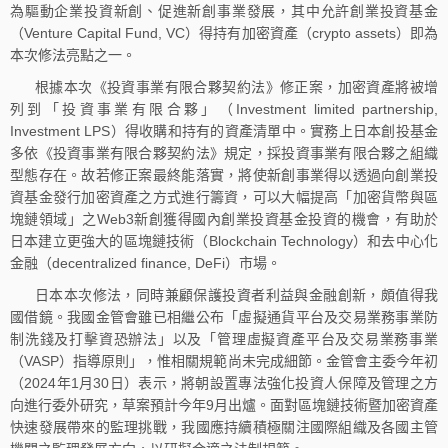
為驅動企業投資新創、促進新創事業發展，其中允許創業投資基金
（Venture Capital Fund, VC）得持有加密資產（crypto assets）即為
本次修法亮點之一。
根據本次《投資事業有限合夥契約法》修正案，加密資產將被增
列到「投資事業有限合夥」（Investment limited partnership,
Investment LPS）得收購和持有的資產清單中。實務上日本創投基金
多依《投資事業有限合夥契約法》規定，採投資事業有限合夥之組織
型態存在。故若修正案最終能落實，將使新創事業得以透過向創業投
資基金發行加密資產之方式進行籌資，可以大幅提高「加密貨幣與區
塊鏈領域」之Web3新創獲得國內創業投資基金投資的機會，有助於
日本建立更強大的區塊鏈技術（Blockchain Technology）和去中心化
金融（decentralized finance, DeFi）市場。
日本本次修法，同時兼顧保護投資者利益與金融創新，頗值得我
國借鏡。我國金管會雖已相繼公布「虛擬通貨平台及交易業務事業防
制洗錢及打擊資恐辦法」以及「管理虛擬資產平台及交易業務事業
（VASP）指導原則」，惟相關規範尚未完成細節。金管會主委今年初
（2024年1月30日）表示，將朝設置專法強化投資人保障及管理之方
向進行委外研究，草案預計今年9月出爐。面對區塊鏈技術暨加密資產
快速發展帶來的監理挑戰，我國應持續積極關注國際組織及各國主管