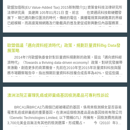
歐盟加值稅(EU Value-Added Tax) 2015新制簡介[1] 資策會科技法律研究所
法律研究員 吳建興 105年01月21日 壹、前言 在資通訊科技軟硬體發
展下，現已邁向數位匯流的時代，傳統的電信、廣播電視業與網路業的界線
已經模糊，而高速寬頻網路及行動載具的普及更促成新興數位內容服務業的
發展，進而考驗著傳統經濟稅法的體制。由於數位經濟具有超越國界之特
質，在數位經濟中跨境傳輸[2]加值稅之徵收造成很大挑戰[3]，尤其更是對現
代國家財政稅造成加深稅基侵蝕及企業利益移轉(BEPS)[4]之危險[5]。因
此，歐盟經濟暨財政理事會於2008年通過[6]及公布[7]歐盟新制加值稅法案
歐盟倡議「邁向資料經濟時代」政策，規劃巨量資料Big Data發
（VAT Package[8]），法案中關於電信、廣播及電子服務業服務提供地之規
展策略
定於2015年1月1日正式生效，其目標便是針對數位服務業的加值稅課徵進
2014年7月歐盟執委會針對巨量資料規劃新的政策，提出「邁向資料經
行改革，以創造一個公平的數位服務市場，迎接數位經濟時代的來臨。
濟時代」（Towards a thriving data-driven economy）政策，對研究發展帶
本文以下便就歐盟新制加值稅指令[9]（Council Directive 2008/8/EC）
來激勵，創造更多的商業機會。先前在2010年至2015年巨量資料科技與服
區分為三個方向討論：首先界定加值稅新制影響標的和適用範圍以釐清影響
務市場觀察報告中，指出預期巨量資料科技複合成長率為40%。從這些國際
範圍，其次說明改革的重點和規範效果，最後嘗試分析對服務提供者和納稅
趨勢觀察，智慧聯網與巨量資料涉及的領域包括健康、食品安全、氣候與能
義務人的影響。 貳、新制適用對象 根據歐盟新制加值稅指令（Council
源資源、智慧運輸系統以及智慧城市等，而這些都是當前歐洲無法忽略的問
Directive 2008/8/EC）第5條規定[10]，本次新制規範對象限於數位服務業
題。因此，此政策中指出應支持重點資料來促進公共服務與市民生活的競爭
當中所稱之電信(Telecommunications)、廣播(Broadcasting)及電子
力與品質，廣泛分享使用並發展公開資料資料以及研究資料、確認相關的法
澳洲法院正審理乳癌或卵巢癌基因檢測產品可專利性訴訟
(Electronic)服務業三大業別。換言之，「貨物的提供」與「電信、廣播及電
律架構與政策屬有利發展、利用政府採購將資料科技帶入市場等項重點，以
子服務業之外其它服務業」則不在本次規範範圍中[11]。而所謂電信，廣播
促成資料驅動經濟的全球化發展。 歐盟指委會並指出，推動巨量資料
及電子服務，根據定義係指： 一、電信服務定義 電信服務是指經由有
BRCA1與BRCA2乃兩個已經被確認的基因，係用來檢測婦女是否容易
政策的施行尚仰賴於其他的行動計畫以及各個會員國之間的合作 。而在資
線、無線、光學或電子磁，為信號、文字、影像、聲音傳輸、發射、接收等
罹患乳癌或卵巢癌的重要基因。在澳洲這個檢測產品是由基因技術有限公司
料蒐集與利用逐漸擴張的情形下，歐盟執委會更於2014年7月2日發出聲
服務。這些服務包含轉讓如此傳輸、發射、接收能力。此能力亦包含對全球
（Genetic Technologies Limited, 以下簡稱GTL）所擁有。因檢測費用高達
明，要求各國政府應重視巨量資料帶來的問題，並且指出在巨量資料的公共
資訊網路之連結[12]。具體實例如：固定與行動電話服務、視訊電話服務
3,700元美金且無法有其他的檢測選擇，形成獨占。 今（2010）年3
諮詢中，有主要四個問題: (1)缺乏跨境的合作(2)未具有充分設施以及資金資
（Videophone）、經由廣播所傳輸訊息服務（paging services）、傳真、
月，美國紐約聯邦地方法院（United States District Court Southern District