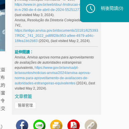
https://www.in.gov.br/web/dou/-/instrucao-normativa-
稍後閱讀
(0)
in-n-290-de-4-de-abril-de-2024-552512770
(2024),
(last visited May 3, 2024).
Anvisa,
Resolução da Diretoria Colegiada - RDC N°
741
,
https://antigo.anvisa.gov.br/documents/10181/625393
7/RDC_741_2022_pdf/8f28c953-a9ee-4979-a94c-
18fea1bb2b83
(2024), (last visited May 2, 2024).
延伸閱讀：
Anvisa,
Anvisa aprova norma para aproveitamento
de avaliações de autoridades
estrangeiras
equivalents
,
https://www.gov.br/anvisa/pt-
效益
br/assuntos/noticias-anvisa/2024/anvisa-aprova-
宣布
norma-para-aproveitamento-de-avaliacoes-de-
autoridades-estrangeiras-equivalentes
(2024), (last
式的
visited May 2, 2024).
西當
文章標籤
指令
醫藥管理
提交
1）