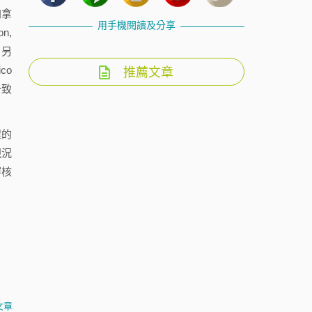
加拿
用手機閱讀及分享
n,
。另
co
推薦文章
一致
程的
現況
審核
文章