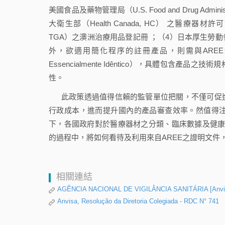
美國食品及藥物管理局（U.S. Food and Drug Admin
大衛生部（Health Canada, HC） 之醫療器材許可證；
TGA）之澳洲治療用品登記冊 ；（4）日本厚生勞動省（Ministr
外，欲適用簡化程序的註冊產品，則需與AREE頒發授
Essencialmente Idêntico），具體包
性。
此政策透過值得信賴的監管單位把關，不僅可促
行政成本，進而提升國內的產品審查效率。然值得
下，各國政府對於醫療器材之分類、臨床數據及健康風
的過程中，將如何看待及利用來自AREE之證明文件
相關連結
AGÊNCIA NACIONAL DE VIGILÂNCIA SANITÁRIA [Anvisa]
Anvisa, Resolução da Diretoria Colegiada - RDC N° 741