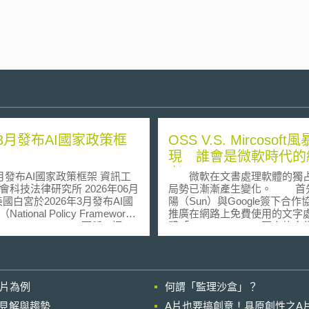
3月發布AI國家政策框
OSS V.S. Mircosoft
現 誰會是微軟時代的
者
發布AI國家政策框架 資訊工
微軟在文書處理軟體的獨
技法律研究所 2026年06月
局勢已漸漸產生變化。 首先，昇
陽（Sun）與Google簽下合作
ational Policy Framework
推廣在網路上免費使用的文字
tificial Intelligence，下稱AI框
體「OpenOffice」，兩家的
提出與AI相關之立法建議。該
軟OFFICE套裝軟體營收將會
具強制性，亦非創立新規範，
的殺傷力。 再者，十月份正式推
供國會就聯邦AI立法給予立法
出的OpenOffice.org 2.0軟
以協助國會考慮聯邦層級之AI
套可穩定支援新XML開放文件
影片為例
何謂「監理沙盒」？
背景 川普政府自
（OpenDocument Format；
5年上任後即撤銷前總統拜登政府
準的開放原始碼辦公室軟體。O
的晚近見解與趨勢
A片也要搞創意！具原創性之A