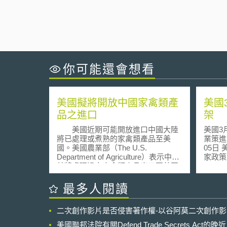
你可能還會想看
美國擬將開放中國家禽類產
美國
品之進口
架
美國近期可能開放進口中國大陸
美國3月
將已處理或煮熟的家禽類產品至美
業策進會科
國。美國農業部（The U.S.
05日 美國白宮於2026年3月發布AI國
Department of Agriculture）表示中國
家政策（N
若將處理過之家禽類產品出口至美國
for Ar
販售，前提是必須遵循美國相關食品
架），
進口規範完成妥當的進口申報程序，
框架不
最多人閱讀
並且在中國所提出之出口健康認證
僅係提
（export health certificate）中，證明
建議，
二次創作影片是否侵害著作權-以谷阿莫二次創作
該家禽類產品有確實在適當的溫度等
監管方案。 壹、政策
處理過程中進行妥善處理。 美國
202
美國聯邦法院有關Defend Trade Secrets Act