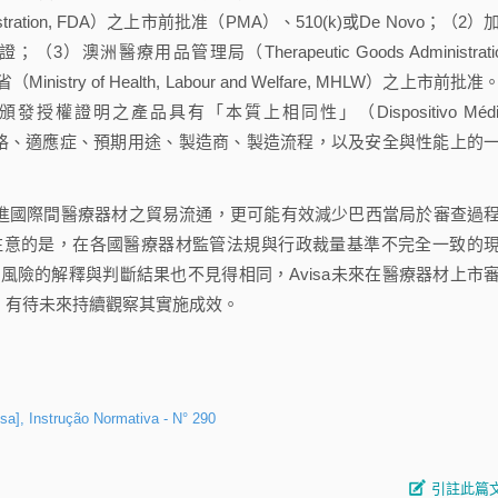
istration, FDA）之上市前批准（PMA）、510(k)或De Novo；（2）
（3）澳洲醫療用品管理局（Therapeutic Goods Administratio
y of Health, Labour and Welfare, MHLW）之上市前批准
權證明之產品具有「本質上相同性」（Dispositivo Médi
含產品之技術規格、適應症、預期用途、製造商、製造流程，以及安全與性能上的
進國際間醫療器材之貿易流通，更可能有效減少巴西當局於審查過
注意的是，在各國醫療器材監管法規與行政裁量基準不完全一致的
險的解釋與判斷結果也不見得相同，Avisa未來在醫療器材上市
，有待未來持續觀察其實施成效。
, Instrução Normativa - N° 290
引註此篇