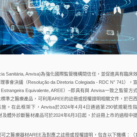
ilância Sanitária, Anvisa)為強化國際監管機構間信任，並促進具有臨床
solução da Diretoria Colegiada - RDC N° 741），
strangeira Equivalente, AREE）–即具有與 Anvisa一致之監管方
標準之醫療產品，可利用AREE的註冊或授權證明相關文件，於巴
在此框架下，Anvisa於2024年4月4日通過第290號規範性
，內文指出醫療器材及體外診斷醫材產品可於2024年6月3日起，於註冊上市的過程中
認可之醫療器材AREE及對應之註冊或授權證明，包含以下機構：（