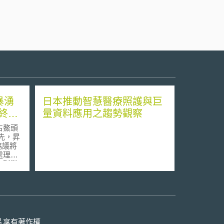
風暴湧
日本推動智慧醫療照護與巨
終結
量資料應用之趨勢觀察
占鰲頭
協議將
處理軟
合作對微
有很大
體，是第一
格式
ODF）標
DF是
片享有著作權