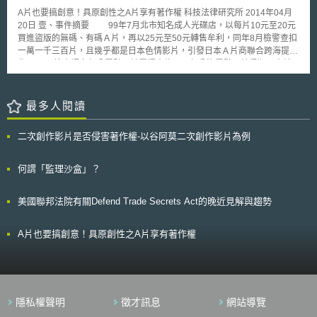
在建立基礎的倫理合規防線。 （二）第二階段：進階應用（AI決策支援）
A片也要搞創意！具原創性之A片享有著作權 科技法律研究所 2014年04月
適用於AI提供資料分析與建議以輔助人員進行行政決策的情境。隨著影響力
20日 壹、事件摘要 99年7月北市知名成人光碟店，以每片10元至20元
提升，檢核項目擴增至74個，強化透明性與責任性的審查。 （三）第三階
買進盜版的無碼、有碼Ａ片，再以25元至50元轉售牟利，同年8月檢警查扣
段：深度融合（AI自主決策） 針對AI具備高度自主決策權的高風險情境（如
一萬一千三百片，且幾乎都是日本色情影片，引發日本Ａ片商聯合跨海提
自主化服務或複雜判斷），執行最嚴密的倫理檢查，共達90個檢核項目。
告。 檢方認定部分露點Ａ片屬猥褻物品，部分沒露點Ａ片侵犯日本片
建議公部門依檢核表自行檢查，並依結果建立「調整與回饋」的循環機制，
商著作權，分依違反《著作權法》及散布販賣猥褻物品罪起訴，但台北地院
以因應不斷變化的技術環境。 MOIS部長指出，未來將進一步蒐集學界意見
根據88年的最高法院判決要旨，認為Ａ片違反公序良俗，不受《著作權法》
以完備倫理原則，並開發一套AI倫理原則之培訓課程，確保一線能落實執行
保護，僅依販賣猥褻物品罪判處六個月有期徒刑。 檢方上訴智慧財產
最多人閱讀
這90個檢核項目，保障人權與基本權利。 由於目前未見90個檢核項目內
法院後，合議庭隨機挑16部Ａ片，由台大教授黃銘傑鑑定，鑑定認為其中3
容，值得持續追蹤後續進展。 本文為資策會科法所創智中心完成之著作，
部有碼Ａ片未抄襲，而係導演透過講故事來表達想法，且拍攝手法、情節設
非經同意或授權，不得為轉載、公開播送、公開傳輸、改作或重製等利用行
二次創作影片是否侵害著作權-以谷阿莫二次創作影片為例
計及情慾表現，均有其構思及獨特性，已屬具原創性的著作，遂改判違反
為。 本文同步刊登於TIPS網站（https://www.tips.org.tw）
《著作權法》及販賣猥褻物品罪。 貳、重點說明 一、88年最高法院台上字
第250號判決 本案原審法院認為A片不能享有著作權，主要是採納最高
何謂「監理沙盒」？
法院88年度台上字第250號刑事判決之見解，該判決指出：著作權法第3條
第1款所稱著作，係指屬於文學、科學、藝術或其他學術範圍之創作，色情
美國聯邦法院有關Defend Trade Secrets Act的晚近見解與趨勢
光碟片不屬之。蓋著作權法之立法目的除在保障個人或法人智慧之著作，使
著作物為大眾公正利用外，並注重文化之健全發展，故有礙維持社會秩序或
違背公共利益之著述，既無由促進國家社會發展，且與著作權法之立法目的
A片也要搞創意！具原創性之A片享有著作權
有違，基於既得權之保障仍需受公序良俗限制之原則，是以，色情光碟片非
屬著作權法所稱之著作，自不受著作權法不得製造或販賣等之保障。
當年這項判決的背景是因為有人向日本A片商購得台灣地區之發行權後，以
刑事訴訟手段到處對錄影帶出租店取締侵害，獲取不當暴利，全國錄影帶出
租店哀鴻遍野。對於業者以A片為威脅獲取暴利之工具，顯與國民情感相
隱私權聲明
徵才訊息
網站導覽
違，最高法院釜底抽薪之計，就是讓A片不受著作權法保護，業者就無法為