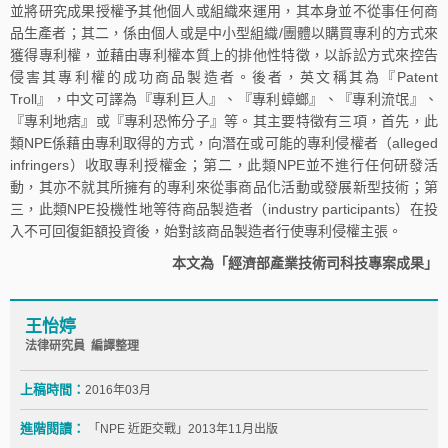
並將研究成果授權予其他個人或組織來運用，其本身並不從事任何商
品生產者；其二，係由個人或是中小型組織/團體以購買專利的方式來
獲得專利權，並藉由專利權本質上的排他性特徵，以訴訟方式來控告
侵害其專利權的成功商品製造者。後者，英文稱其為『Patent
Troll』，中文可譯為『專利巨人』、『專利蟑螂』、『專利流氓』、
『專利地痞』或『專利恐怖分子』等。其主要特徵有三項，首先，此
類NPE係藉由專利取得的方式，向潛在或可能的專利侵權者（alleged
infringers）收取專利授權金；第二，此類NPE並不進行任何研發活
動，其亦不就其所擁有的專利來從事商品化活動或發展新型技術；第
三，此類NPE投機性地等待商品製造者（industry participants）在投
入不可回復鉅額投資後，始對該商品製造者行使專利侵權主張。
本文為「經濟部產業技術司科技專案成果」
王怡婷
法律研究員 編譯整理
上稿時間：
2016年03月
進階閱讀：
「NPE 近距交戰」2013年11月出版