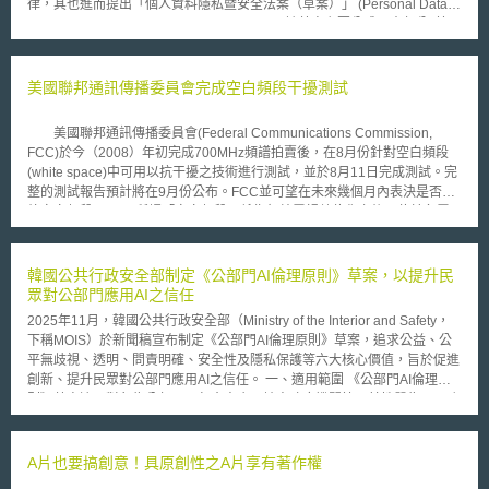
律，其也進而提出「個人資料隱私暨安全法案（草案）」 (Personal Data
Privacy and Security Act of 2014, S.1897)。該草案主要分成兩大部分: 第一
部份，將強化身份竊盜和其他違反資料隱私與安全之懲罰；第二部份，係關
於可茲辨識個人資料(PII)之隱私和資訊安全。 法案第202條係關於「個
人資料隱私與安全機制」（personal data privacy and security
美國聯邦通訊傳播委員會完成空白頻段干擾測試
program），目的在強化敏感性可茲辨識個人資料的保護，從行政
(administrative)、技術(technical)和實體(physical)三個構面的防衛機制，進
美國聯邦通訊傳播委員會(Federal Communications Commission,
行相關標準之制訂與落實。有關適用之範疇，乃就涉及州際貿易之商業實
FCC)於今（2008）年初完成700MHz頻譜拍賣後，在8月份針對空白頻段
體，而該州際貿易包含蒐集、近取、傳輸、使用、儲存或在電子或數位格式
(white space)中可用以抗干擾之技術進行測試，並於8月11日完成測試。完
處理可茲辨識個人之敏感性資料，而這些資料總計多達1萬筆以上，然而，
整的測試報告預計將在9月份公布。FCC並可望在未來幾個月內表決是否開
將不適用於金融機構(financial institutions)、醫療保險轉移和責任法(HIPPA)
放空白頻段。 所謂「空白頻段」係指無線電視數位化之後，位於各電
所管制者、服務提供者(service provider)和公共紀錄(public records)。
視頻道之間未被使用之閒置頻段。Google、Motorola、Microsoft等公司近
而在機制設計上，也係從「設計」(DESIGN)、「風險驗證」 (RISK
一、二年來持續遊說FCC開放空白頻段(white space)免執照使用，以促進無
ASSESSEMENT)和「風險管理」(RISK MANAGEMENT)三個角度進行切
線寬頻服務之發展。 儘管數位無線電視台及Verizon等正使用該頻段之
韓國公共行政安全部制定《公部門AI倫理原則》草案，以提升民
入，也必須確實提供員工教育訓練(TRAINING)、弱點測試
業者有干擾疑慮，然主張開放空白頻段之公司深信開放空白頻段對於新興無
眾對公部門應用AI之信任
(VULNERABILITY TESTING)、定期驗證和個人資料隱私與安全之更新，另
線寬頻服務之發展將大有助益，且透過感測技術(sensing technology)或地
外，在與外部與服務提供者(例如ISP)之關係上，公司必須盡到適當勤勉的
2025年11月，韓國公共行政安全部（Ministry of the Interior and Safety，
理定位科技(geolocation technology)，即可使得無線裝置於使用空白頻段
義務(due diligence)，也必須透過契約(contract)方式，約定前述所建置起之
下稱MOIS）於新聞稿宣布制定《公部門AI倫理原則》草案，追求公益、公
之同時，不至於干擾數位無線電視台或其他取得執照使用該頻段之業者。
資料隱私安全機制，並在安全性遭受到侵害時，以合理方式通知締約他方。
平無歧視、透明、問責明確、安全性及隱私保護等六大核心價值，旨於促進
關於試驗結果，無線麥克風業者Shure之資深公關經理Mark Brunner 表
本案目前在聯邦參議院已經二讀通過，已交付參議院司法委員會進行下
創新、提升民眾對公部門應用AI之信任。 一、適用範圍 《公部門AI倫理原
示，感測技術幾乎完全無法準確偵測使用中之無線麥克風或電視頻道是否正
一階段的審議，該立法草案未來是否會直接或間接影響物聯網環境生態系統
則》草案適用對象為公部門，包含中央、地方政府機關等，其性質為不具強
播送中，自然無法避免干擾發生。支持開放空白頻段之Motorola公司則表
之商業運作，有待未來持續關注之。
制力的指引。 二、檢核表分三階段漸進式管理 《公部門AI倫理原則》草案
示，儘管感測技術無法避免干擾發生，但是Motorola所使用之地理偵測科技
依AI 應用的複雜程度分為三階段漸進式管理，設計最高達90個細項的檢核
則在測試中被證實可有效避開正在使用中之頻段，避免干擾情況發生。
表（Checklist），惟目前尚未公開詳細內容： （一）第一階段：基礎導入
A片也要搞創意！具原創性之A片享有著作權
（AI基礎應用） 針對技術引進的初步活用階段，共包含31個檢核項目，旨