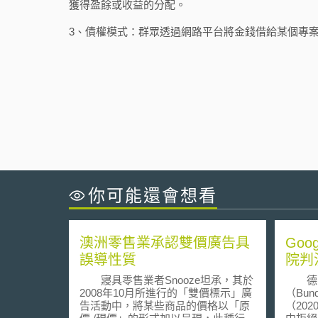
獲得盈餘或收益的分配。
3、債權模式：群眾透過網路平台將金錢借給某個專
你可能還會想看
澳洲零售業承認雙價廣告具
Go
誤導性質
院判
寢具零售業者Snooze坦承，其於
德國
2008年10月所進行的「雙價標示」廣
（Bund
告活動中，將某些商品的價格以「原
（202