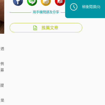
稍後閱讀
(0)
用手機閱讀及分享
推薦文章
者透
，例
金募
諾提
者是