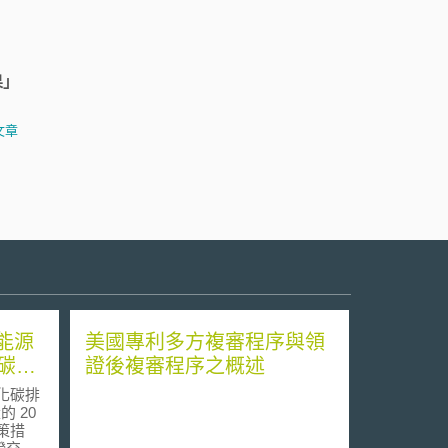
果」
文章
求能源
美國專利多方複審程序與領
碳排
證後複審程序之概述
化碳排
的 20
策措