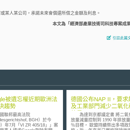
案或某人某公司，承諾未來會償還所借之金額及利息。
本文為「經濟部產業技術司科技專案成
引註此篇
ogle被遺忘權近期歐洲法
德國公布NAP II，要
決趨勢
及工業部門減少二氧化
放量
聯邦最高法院
為達到京都議定書 將二氧
esgerichtshof, BGH）於今
放量減量控制到 1990 年排放量
0）年7月「VI ZR 405/18」」案
％目標， 歐盟持續祭出多項政