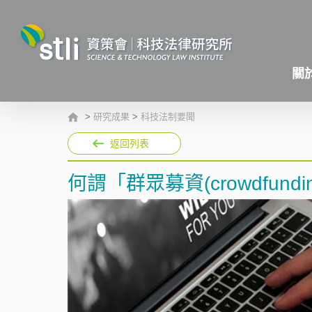
關
>
研究成果
>
科技法制要聞
返回列表
何謂「群眾募資(crowdfundi