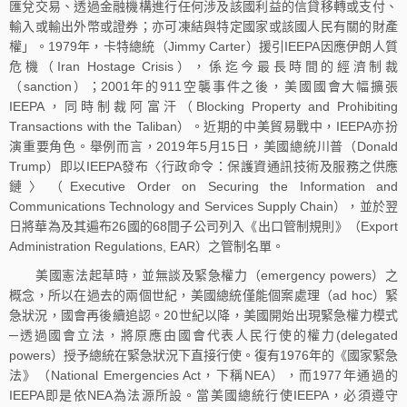
匯兌交易、透過金融機構進行任何涉及該國利益的信貸移轉或支付、
輸入或輸出外幣或證券；亦可凍結與特定國家或該國人民有關的財產
權」。1979年，卡特總統（Jimmy Carter）援引IEEPA因應伊朗人質
危機（Iran Hostage Crisis），係迄今最長時間的經濟制裁
（sanction）；2001年的911空襲事件之後，美國國會大幅擴張
IEEPA，同時制裁阿富汗（Blocking Property and Prohibiting
Transactions with the Taliban）。近期的中美貿易戰中，IEEPA亦扮
演重要角色。舉例而言，2019年5月15日，美國總統川普（Donald
Trump）即以IEEPA發布〈行政命令：保護資通訊技術及服務之供應
鏈〉（Executive Order on Securing the Information and
Communications Technology and Services Supply Chain），並於翌
日將華為及其遍布26國的68間子公司列入《出口管制規則》（Export
Administration Regulations, EAR）之管制名單。
美國憲法起草時，並無談及緊急權力（emergency powers）之
概念，所以在過去的兩個世紀，美國總統僅能個案處理（ad hoc）緊
急狀況，國會再後續追認。20世紀以降，美國開始出現緊急權力模式
─透過國會立法，將原應由國會代表人民行使的權力(delegated
powers）授予總統在緊急狀況下直接行使。復有1976年的《國家緊急
法》（National Emergencies Act，下稱NEA），而1977年通過的
IEEPA即是依NEA為法源所設。當美國總統行使IEEPA，必須遵守