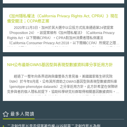
或限制之。 根據環保署既有之測試資料，可以確認奈米微粒得由呼吸
度。3、將外觀設計專利權之保護期限由10年延長到15年。4、鑒於實用新
與皮膚接觸等方式進入人體。以矽氧烷所改造之奈米矽及奈米鋁，泰半係作
型和外觀設計專利權的授予沒有經過實質審查，具有不穩定性，草案增訂
為添加劑之用；然而，觀察過往製造前通知所登載之內容，該兩項化學物質
「專利權評價報告」作為侵權糾紛審理和處理過程中必須提交的「證據」，
《加州隱私權法（California Privacy Rights Act, CPRA）》現在
無論在呼吸或皮膚接觸所造成之暴露程度尚屬輕微；因此，針對該等奈米材
當事人無正當理由不提交，需自行承擔訴訟上不利後果。 二、提升發
備受關注；CCPA修正案
料而向環保署所為之通報流程及審查作業，可能會對於業者後續之生產製造
明人地位：1、草案規定「利用本單位物質技術條件完成的發明創造」，權
活動形成不確定的阻礙。 有鑒於奈米材料可能對人體健康產生未知風
2020年11月3日，加州於其大選中以公投方式批准通過第24號提案
利歸屬優先適用約定原則，若未約定時，申請專利權利歸屬於發明人或設計
險，為保障奈米工作環境中人員的安全，顯著新種使用規則將於2009年1月
（Proposition 24），該提案頒布《加州隱私權法》（California Privacy
人。2、為解決國家設立之研究機構、高等院校專利技術移轉率低問題，允
起正式生效，作為管理特殊化學物質的監督方式。對於製造或使用奈米材料
Rights Act，以下簡稱CPRA）。CPRA對加州消費者隱私保護法
許發明人或設計人在單位怠於實施發明情形下，可與單位協商自行實施或者
所可能引發之風險，美國環保署正著眼於環境、健康與安全議題，逐漸採取
（California Consumer Privacy Act 2018，以下簡稱CCPA）所規定之隱私
授權他人實施該專利，並按照協議享有相應權益，藉以激勵發明人積極進行
較為謹慎的政策設計方向，以維護大眾利益。
權進行重要修正，改變了加州的隱私權格局。 CPRA賦予加州消費者新
技轉實施。 本次意見徵集時間已於4月28日截止，上述強化外觀設計保
的隱私權利，並對企業施加新的義務，例如消費者將有權限制其敏感性個人
護及發明人地位作法，得否順利通過，有待後續持續追蹤。
資料（例如財務資料、生物特徵資料、健康狀況、精確的地理位置、電子郵
件或簡訊內容及種族等）之使用與揭露；消費者有權利要求企業更正不正確
NIH公布最新GWAS基因型與表現型數據資料庫分享近用方針
的個人資料；CPRA同時修改現有的CCPA的「拒絕販售權」，擴張為「拒
絕販售或共享權」，消費者有權拒絕企業針對其於網際網路上之商業活動、
經過了一整年向各界諮詢與彙整各方意見後，美國國家衛生研究院
應用或服務而獲得的個人資料所進行之特定廣告推播。CPRA亦要求企業對
（NIH）於今年8月底，公布其所資助之GWAS基因型與表現型數據資料庫
各類別之個人資料，按其蒐集、處理、利用之目的範圍及個人資料揭露目
（genotype-phenotype datasets）之分享近用方針。此方針希望在保障研
的，設定預期的保留期限標準。 CPRA另創設「加州隱私保護局」
究參與者的個人隱私前提下，協助科學研究社群取得相關基因數據資料。
（California Privacy Protection Agency）為隱私權執行機構，該機構具有
GWAS數據資料對科學有顯著的幫助，並具有龐大的潛在公共利益，然而，
CPRA之調查、執行和法規制定權，改變了CCPA 係由加州檢察長
提供個人的基因型與表現型資料進行科學研究，涉及個人隱私與秘密之保
（California Attorney General）負責調查與執行起訴的規定，並規定加州
護，故具有高度的敏感性而受到大眾關切。 因此，NIH在訂定這項方針
隱私保護局應於2021年7月1日之前成立。 CPRA將在2022年7月1日
時，為了搜集各方意見，首先於去年5月，宣布計畫更新GWAS的數據資料
最多人閱讀
之前通過最終法規，且自2023年1月1日起生效，並適用於2022年1月1日起
分享政策，後於去年8月公開徵詢大眾對方針之意見，次又依據所蒐集之各
所蒐集之消費者資料，隨著CPRA的通過，預期可能促使其他州效仿加州制
方意見，於去年12月針對此分享政策舉辦會議進行討論，根據這些討論所形
定更嚴格之隱私法，企業應持續關注有關CPRA之資訊，並迅速評估因應措
二次創作影片是否侵害著作權-以谷阿莫二次創作影片為例