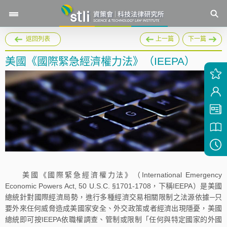
返回列表
上一篇
下一篇
美國《國際緊急經濟權力法》（IEEPA）
美國《國際緊急經濟權力法》（International Emergency
Economic Powers Act, 50 U.S.C. §1701-1708，下稱IEEPA）是美國
總統針對國際經濟局勢，進行多種經濟交易相關限制之法源依據─只
要外來任何威脅造成美國家安全、外交政策或者經濟出現隱憂，美國
總統即可按IEEPA依職權調查、管制或限制「任何與特定國家的外國