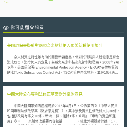
你可能還會想看
美國環保署擬針對兩項奈米材料納入顯著新種使用規則
奈米材質之特性雖有助於開發新穎產品，但對於環境與人體健康是否會
造成危害，迄今仍未有定見；為避免奈米科技毫無節制地發展，2008年9月
以降，美國環保署(Environmental Protection Agency，EPA)以毒性物質管
制法(Toxic Substances Control Act，TSCA)管理奈米材料，並在10月底考
慮將奈米碳管納入前述法規中；11月初，更進一步依據毒性物質管制法5(a)
(2)發布「顯著新種使用規則(Significant New Use Rule，SNUR)」，將以
矽氧烷(siloxane)所改造之奈米矽微粒(silica nanoparticles)與奈米鋁微粒
(alumina nanoparticles)列入管理範圍內。 一般而言，化學物質如未列
中國大陸公布專利法修正草案對外徵詢意見
於由EPA所公佈之「化學物質目錄」者，皆應向環保署提出製造前通知
(Premanufacture Notice，PMN)；而顯著新種使用規則以指定特殊新種化
中國大陸國家知識產權局於2015年4月1日，公佈第四次《中華人民共
學物質的方式，配合適用製造前通知制度，要求業界針對製造、加工、銷售
和國專利法修改草案（徵求意見稿）》，其中涉及實質性修改條文共30條，
與使用等過程，提出具體因應措施。申言之，關於前述兩項奈米物質，一旦
包括修改現有條文18條、新增11條、刪除1條，並增加「專利的實施和運
涉及有別於以往的重大創新製造活動，業者即應於正式進行製造前之90天先
用」章。 具體修改重要內容包括： 一、強化外觀設計保護：1、產
行通報環保署，再由其評估該業者是否符合相關條件要求，否則得予以禁止
品局部外觀設計納入專利法保護範圍。2、增加外觀設計專利國內優先權制