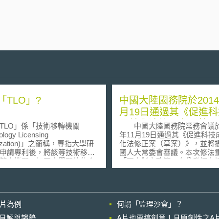
「TLO」?
中國大陸國務院於2014
月19日通過其《促進
果轉化法修正案（草
LO」係「技術移轉機關
中國大陸國務院常務會議於2
案）》，並將提請全國
ology Licensing
年11月19日通過其《促進科技
nization)」之簡稱，專指大學研
化法修正案（草案）》，並將
常委會審議
申請專利後，將該等技術移轉
國人大常委會審議。本次修法
等之機關，如同產學間的仲介
「國家制定政策，充分發揮市
元
技成果轉化中的決定性作用，
8年)5月6日通過「促進大學等實施
技成果轉化市場導向機制和利
發成果移轉給民間企業法（簡
機制」，其中明文規定中國大
等技術移轉促進法或TLO
院和地方各級人民政府應當加
影片為例
何謂「監理沙盒」？
，目的在於將大學之研究成果
政、稅收、產業、金融、政府
民間企業，促進研究成果之實
政策，以強化科技成果轉化相
的晚近見解與趨勢
A片也要搞創意！具原創性之A