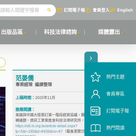
訂閱電子報
會員登入
English
出版品區
科技法律諮詢
媒體露出
熱門主題
范晏儒
專案經理 編譯整理
會員專區
上稿時間：
2020年11月
進階閱讀：
訂閱電子報
美國與中國大陸簽訂第一階段經貿協議，關注智財及技
轉議題，資訊工業策進會科技法律研究所，
https://stli.iii.org.tw/article-detail.aspx?
熱門閱讀
tp=5&i=180&d=8406&no=67
（最後瀏覽日：