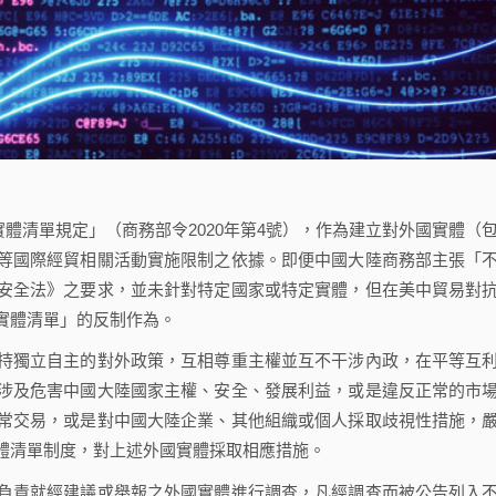
實體清單規定」（商務部令2020年第4號），作為建立對外國實體（
等國際經貿相關活動實施限制之依據。即便中國大陸商務部主張「
安全法》之要求，並未針對特定國家或特定實體，但在美中貿易對
實體清單」的反制作為。
獨立自主的對外政策，互相尊重主權並互不干涉內政，在平等互
涉及危害中國大陸國家主權、安全、發展利益，或是違反正常的市
常交易，或是對中國大陸企業、其他組織或個人採取歧視性措施，
體清單制度，對上述外國實體採取相應措施。
責就經建議或舉報之外國實體進行調查，凡經調查而被公告列入