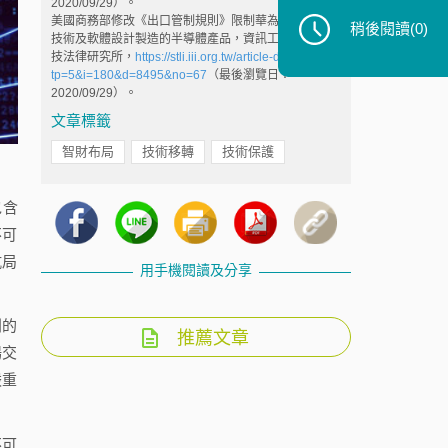
2020/09/29）。
美國商務部修改《出口管制規則》限制華為取得由美國
稍後閱讀
(0)
技術及軟體設計製造的半導體產品，資訊工業策進會科
技法律研究所，
https://stli.iii.org.tw/article-detail.aspx?
tp=5&i=180&d=8495&no=67
（最後瀏覽日：
2020/09/29）。
文章標籤
智財布局
技術移轉
技術保護
包含
不可
抗局
用手機閱讀及分享
利的
推薦文章
場交
嚴重
不可