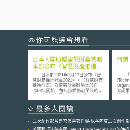
你可能還會想看
日本內閣所屬智慧財產戰略
何謂
本部公布〈智慧財產推進計
畫2021〉
日本於2021年7月13日公布〈智
「T
慧財產推進計畫2021〉。〈智慧財產
(Techn
推進計畫〉為智慧財產戰略本部自
Orga
2003年開始，每年持續修訂至今的行
究成果
動計畫。今年最新公布的〈智慧財產
給企業
推進計畫2021〉，指出日本企業在智
角色。 日本於平成10年(西
財．無形資產的投資活動相較於其他
199
最多人閱讀
國家有嚴重停滯之現狀，並提出今後
技術研
智財戰略的7項重點施政： 促進智
稱大學
二次創作影片是否侵害著作權-以谷阿莫二次創作
財、無形資產的投資及運用：藉由企
法）」
業揭露自身的經營戰略，吸引投資者
技轉給
美國聯邦法院有關Defend Trade Secrets Act