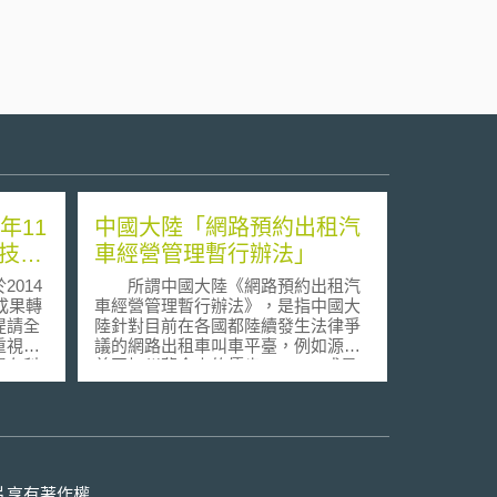
年11
中國大陸「網路預約出租汽
科技成
車經營管理暫行辦法」
014
所謂中國大陸《網路預約出租汽
人大
成果轉
車經營管理暫行辦法》，是指中國大
提請全
陸針對目前在各國都陸續發生法律爭
重視
議的網路出租車叫車平臺，例如源自
場在科
美國加州舊金山的優步(Uber)，或是
建立科
中國大陸當地發展的滴滴打車服務，
益分配
所制定的專法規範，以期解決網路出
陸國務
租車叫車平臺所可能產生的法律爭
強財
議。 類似Uber的服務型態，之所
採購等
以會產生法律爭議，主要是因為汽車
關活
運輸載客的商業行為，在各國都會受
片享有著作權