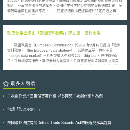
各國間無法取得共識，金融機構於發生資通安全事件時手足無措之窘境，值
Space）的應用進行討論與發展，除美國已經制定出相關的技術參數與管制
得讚許，或可為我國未來借鏡採納。
規則，並展開全國性的測試外，英國也在多次的公開諮詢與規則修訂後，準
備展開全國性的測試應用。 閒置頻譜係指已經指配於特定用途之無線
頻段，但因各種因素（如地理地形、人口分布），而在部分地區閒置未使用
（即獲得頻譜使用權之業者，在當地並未提供訊號覆蓋）；或者因避免頻譜
間訊號干擾，而特意保留的空白區塊（以電視頻道為例，為了避免訊號互相
干擾，故於頻道1與頻道3播送電視節目，而頻道2則保留空白。）由於無線
歐盟執委會提出「歐洲資料戰略」建立單一資料市場
通訊技術的提升，可藉由天線高度、訊號發射功率、與主要基地臺保持距離
等方式，將這些閒置的頻譜區塊進行利用。 由於閒置頻譜屬於已經指
歐盟執委會（European Commission）於2020年2月19日提出「歐洲
配用途、發出執照的頻段，故存在著眾多的既有使用者，閒置頻譜的開放使
資料戰略」（the European data strategy），其將建立單一資料市場
用必須保障既有使用者不受到有害干擾。英國在2010年至2012年間已經進
（single data market）。針對少數大型科技公司（big tech）往往透過定
行多次的公開諮詢與技術發展，故相關的技術參數與管理規則已經原則上確
位、社群網路等服務，掌控全球大量資料，且嚴重阻礙由資料驅動之商業型
定，但因配合歐盟整體的頻譜政策規劃，故仍暫時不開放商業使用，為了進
態（data-driven business）的發展與創新，透過建立單一資料市場，開放
一步確定White Space在英國的可用性，也為了測試對既有服務的干擾程
未使用的資料，使資料可於歐盟內部及跨部門自由流動，以對抗美國大型科
度，Ofcom決定展開全國性的測試。 本次干擾測試的重點有三： 1. 針
技公司，例如：Facebook、Google或Amazon等資料壟斷之情況，確保市
對節目製作與特殊事件（program making and special events，PMSE）：
場開放和公平。 依據文件內容，歐洲資料戰略主要目標在於，善用歐
最多人閱讀
PMSE泛指獲得無線頻譜使用執照的既有使用者，可能使用無線麥克風、無
盟巨量產業資料和創新科技，建立一個公平的歐盟資料空間，鼓勵資料共
線攝影機或戶外無線廣播裝置，因此White Space的開放，必須避免對這些
享，並建議制定資料監管規則。歐盟相關措施包含公布更多地理空間、環
既有的使用者造成有害干擾。 2. 數位地面電視（digital terrestrial
二次創作影片是否侵害著作權-以谷阿莫二次創作影片為例
境、氣象學等公共資料（public data）；免費提供企業街區資料；針對阻礙
television，DTT）：DTT是無線數位電視，也是最重要的既有使用者，
資料分享之規範訂定競爭法；提供新跨境資料使用和整合規範；針對製造、
White Space的開放除必須遵照嚴格的技術參數外，也必須避開無線電視台
氣候變遷、自動產業、健康照護、金融服務、農業、能源等提供相關標準；
何謂「監理沙盒」？
的發射站。 3. 其他鄰近UHF電視頻段的無線服務。 Ofcom指出，各地
廢除阻礙資料共享的相關規則，避免線上平臺對資料限制利用或獲利顯失公
閒置頻譜的情況不同，如在倫敦地區，對DTT的干擾較低，但格拉斯哥
平之情況。歐盟執委會預計於2020年底提出數位服務法（Digital Services
（Glasgow）則相反；而在PMSE的部分，倫敦市中心（如溫布敦球場）則
美國聯邦法院有關Defend Trade Secrets Act的晚近見解與趨勢
Act），提供企業於單一市場營運更清楚規則，強化數位平臺責任和保護基
有相當多的節目轉播、無線廣播的使用。Ofcom計畫透過本次測試，瞭解英
本權利。