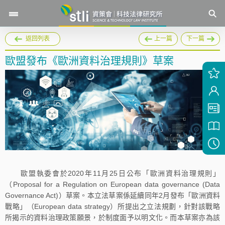
返回列表
上一篇
下一篇
歐盟發布《歐洲資料治理規則》草案
歐盟執委會於2020年11月25日公布「歐洲資料治理規則」
（Proposal for a Regulation on European data governance (Data
Governance Act)）草案。本立法草案係延續同年2月發布「歐洲資料
戰略」（European data strategy）所提出之立法規劃，針對該戰略
所揭示的資料治理政策願景，於制度面予以明文化。而本草案亦為該