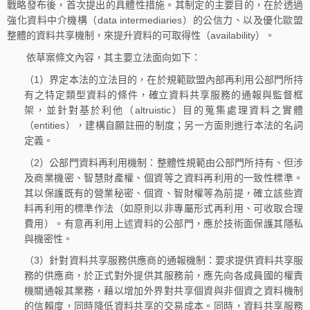
戰略發布後，首次提出的具體性措施。其制定的主要目的，在於透過
強化資料中介機構（data intermediaries）的公信力、以及優化歐盟
整體的資料共享機制，來提升資料的可取得性（availability）。
依草案條文內容，其主要立法面向如下：
（1）界定本法的立法目的，在於規範歐盟內部再利用公部門所持
有之特定類型資料的條件，確立資料共享服務的通報與監督框
架，並針對基於利他（altruistic）目的蒐集處理資料之實體
（entities），建構自願註冊的制度；另一方面則進行本法的名詞
定義。
（2）公部門資料再利用機制：整體性規範由公部門所持有、但涉
及商業機密、智慧財產權、個資等之資料再利用的一致性標準。
其以保護既有的營業秘密、個資、智財權等為前提，確立該些資
料再利用的標準作法（如原則以非專屬形式再利用、可收取合理
費用）。有意再利用上述資料的公部門，應於技術面保護其隱私
與機密性。
（3）針對資料共享服務供應商的通報機制：要求提供資料共享服
務的供應商，於正式對外提供其服務前，應先向各成員國的權責
機關通報其業務，藉以增加外界對共享個資與非個資之資料機制
的信賴度，同時降低資料共享的交易成本。同時，資料共享服務