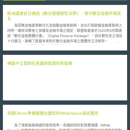
歐洲議會近日通過《數位營運韌性法案》，堅守數位金融市場安
全
為因應金融產業數位化及鼓勵金融業創新，並在打造歐盟金融業競爭之
同時，確保消費者之保護及金融市場之穩定，歐盟執委會於2020年9月間通
過「數位金融整體計畫」（Digital Finance Package），該計劃包含之項目
十分廣泛，建構了歐盟未來對於數位金融市場之整體性立法框架。 而
2022年11月甫通過之「數位營運韌性法案」 （Digital Operational
Resilience Act, DORA）便是數位金融整體計畫中之一分支，該法案預計將
於2025年生效。有鑑於過去歐盟會員國各自對資通安全事件行動效果有
限，且國家措施之不同調導致重疊、不一致、重複之要求而產生高昂之行政
網路中立管制在美國與歐盟的新發展
和法遵成本，此情況分裂了單一市場，破壞了歐盟金融機構之穩定性和完整
性，並危及消費者和投資者保護，遂有本法案之誕生。 本法案主要之
訂定目的在於建立資通安全事件之要求標準及通報流程機制以加強銀行、保
險業、投信投顧等金融業者之資通安全，使其面臨網路攻擊時，能保有韌性
及恢復力，並維持正常之營運狀態。具體而言，本法案為促金融業者達成高
度數位經營韌性之統一要求，遂要求金融業者採取以下手段： （一）
資通風險管理監控 （二）資通事件之報告及建立於自願基礎上之重大
網路威脅通報 （三）向主管機關通報重大營運或支付安全有關之事件
（四）數位營運韌性檢測 （五）有關網路威脅或漏洞有關之資訊
英國Ofcom準備展開全國性的WhiteSpace測試應用
情報共享 （六）健全控管對第三方資通技術供應者之機制。 總地
而論，本法案透過建立歐盟統一之資通安全事件通報原則及營運韌性檢測標
準等方式加強歐盟之眾金融機構在受網路攻擊之應對能力，且將可避免過去
為了增進無線頻譜的使用效率，各國紛紛針對閒置頻譜（White