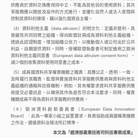
供應商於資料交換應保持中立，不能為其他目的使用資料；其共
享服務應以開放及協作的方式進行，並優化自然人或法人查閱與
控制其資料的環境，藉以強化個資自主權。
（4）資料利他主義（data altruism）的明文化：定義非營利、具
普遍性共同目標之組織，得向歐盟註冊成為資料利他主義組織。
透過此認證制度，增加組織公信力，以推動個人或公司出於公共
利益，自願提供資料。同時，授權歐盟執委會可制定通用之歐洲
資料利他主義同意書（European data altruism consent form），
減少個別收集資料使用同意書之成本。
（5）成員國資料共享權責機關之職責：其應公正、透明、一致、
及時履行其職責，監督與實施資料共享服務供應商與資料利他主
義組織的通報與註冊機制。例如，其有權要求資料共享服務供應
商提交必要訊息，以確保其作為是否符合本法要求。同時，權責
機關成員不得為資料共享服務的供應商。
（6）歐洲資料創新委員會（European Data Innovation
Board）：此為一專家小組之設置要求，負責協助成員國權責機關
之作法，遵循資料治理法所訂標準。
本文為「經濟部產業技術司科技專案成果」