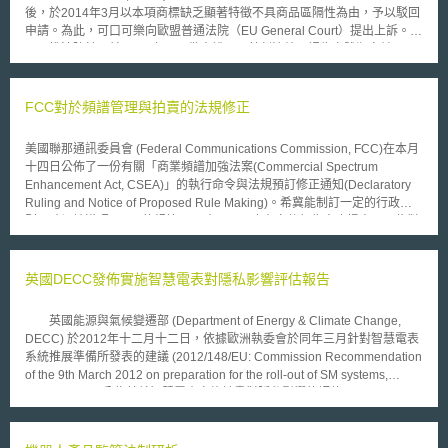
後，於2014年3月以本項商標缺乏顯著特徵不具商品區隔性為由，予以駁回
申請。為此，可口可樂向歐盟普通法院（EU General Court）提出上訴。
惟法院於日前(2016年2月)做出說明，其判決結果認為立體瓶身並不具
備與市場上其他可樂瓶區隔的具體特徵，根據共同體商標條例第7(1)(b)條
「若商標缺乏顯著特徵則不允許註冊」。並質疑其所做的市場調查研究，無
法證明該瓶身於市場上具有明顯的商品獨特性，不能讓消費者得以一眼看出
FCC對於頻譜管理與拍賣的法規修正
是可口可樂產品，不符合同條例第7(3)條(足以使商品或服務之相關消費者認
識為指示商品或服務來源，得與他人之商品或服務相區別者)排除7(1)(b)之
美國聯那通訊委員會 (Federal Communications Commission, FCC)在本月
適用條件，基於上述理由判決可口可樂公司敗訴。 透過此案件，一定
十四日公佈了一份有關「商業頻譜加強法案(Commercial Spectrum
程度呈現OHIM與歐盟法院在立體商標認定上相對審慎的態度。 在歐盟
Enhancement Act, CSEA)」的執行命令與法規預訂修正通知(Declaratory
有關外觀設計與商標的聲請，係依照歐盟「共同體商標條例」(Council
Ruling and Notice of Proposed Rule Making)。希冀能制訂一定的行政規
Regulation (EC) No. 207/2009)所規範。經申請通過之歐洲共體商標(CTM)
則而確切地遵照CSEA的規範；同時，FCC也在文件報告中也提出了一些對
註冊，得使產品或服務於全歐盟境內28個會員國享有排他性權利。而過往以
於目前競價拍賣規則的相關修正意見。 最初在 CSEA法案中設計了頻
販售之商品外觀或形狀申請註冊商標是具有難度的，必須係該外觀及形狀為
譜的拍賣收益機制，主要係補償聯邦機構在一些特定頻率(216-220 MHz,
增加其商品本身的價值或生產技術上所必要的結果，始得有商標註冊的可
1432-1435 MHz, 1710-1755 MHz, and 2385-2390 MHz)中，以及一些從
英國DECC發佈實施智慧電表對隱私影響評估報告
能。 「本文同步刊登於TIPS網站（https://www.tips.org.tw）」
聯邦專屬使用區重新定頻到非專用區的頻率，因移頻所支應出的必要成本。
而在FCC的公佈報告中，委員會認為惟有定義清楚，方能有效地落實該法的
英國能源與氣候變遷部 (Department of Energy & Climate Change,
執行。因此FCC詳細解釋說明了CSEA中對於「總體現金收益(total cash
DECC) 於2012年十二月十二日，依據歐洲執委會於同年三月針對智慧電表
proceeds)」的意義，FCC認為所謂的總體現金收益應該是原始獲標的價格
系統推展準備所發表的建議 (2012/148/EU: Commission Recommendation
扣除掉任何有可能的折扣或扣損；同時，FCC也在預定修正公告中，認為應
of the 9th March 2012 on preparation for the roll-out of SM systems,
改變委員會的拍賣價格規定以配合CSEA的規定。另外，也修正了部落地的
Section 1.4)，公佈其就智慧電表實施計畫對隱私影響的評估 (Privacy
拍賣信用補償制度(Tribal Land Bidding Credit Rule)等規定。
Impact Assessment)。 該項評估羅列了十一項面向，分別探討其可能
因智慧電表實施對隱私帶的衝擊。這些面向包括有智慧電表為防範非法、未
經授權資料近取的安全性管理，中央、地方政府機關及執法單位為他途而對