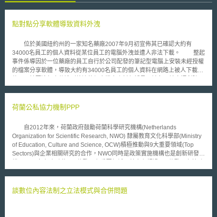
點對點分享軟體導致資料外洩
位於美國紐約州的一家知名藥廠2007年9月初宣佈其已確認大約有
34000名員工的個人資料從某位員工的電腦外洩並遭人非法下載。 整起
事件係導因於一位藥廠的員工自行於公司配發的筆記型電腦上安裝未經授權
的檔案分享軟體，導致大約有34000名員工的個人資料在網路上被人下載流
傳。至於因這起事件遭到外洩的個人機密資料包括員工姓名、社會福利號
碼、出生日期、電話號碼和銀行信用狀況等等。 美國司法部門目前已
針對這起資料外洩事件展開調查，並要求這家藥廠針對他們用來防止資料外
洩的處理方式以及事件發生時的所有相關應變措施提出報告。根據調查，事
荷蘭公私協力機制PPP
實上早在今年7月10日這家藥廠即已發現這起大量個人資料外洩事件，卻遲
至8月24日才以電子郵件通知資料外洩的被害人，反應時間長達六個星期之
自2012年來，荷蘭政府鼓勵荷蘭科學研究機構(Netherlands
久，導致損害持續擴大。 由這起藥廠員工個人資料外洩事件正可顯示
Organization for Scientific Research, NWO) 隸屬教育文化科學部(Ministry
點對點(P2P)網路分享軟體確實潛藏著嚴重的資訊安全風險。透過此類軟
of Education, Culture and Science, OCW)積極推動與9大重要領域(Top
體，網路駭客得以完整地掃描他人電腦硬碟中的檔案，讓不知情使用者的機
Sectors)與企業相關研究的合作，NWO同時是政策實施機構也是創新研發機
密資料隨時處於高度的風險當中。 點對點檔案分享軟體(P2P)，當初開
構。OCW每年資助約275億歐元在重要領域，其中有超過100億歐元在協助
發的目的在於集合眾人電腦之力，增加網路的連結數量，進而快速傳輸檔
公私協力機制 ( Public-Private Partnerships, PPP)。近年來，OCW增加編
案。但以此作為入侵他人電腦的工具，甚至未經允許盜取他人的電腦中檔案
列給NWO的預算，2014年增加2千5百萬歐元；2015-2017年增加7千5百萬
資料等之新電腦犯罪型態，值得相關主管機關注意。
歐元；2018年預計增加1億歐元。PPP 參與者為研究機構（例如大學機構、
談數位內容法制之立法模式與合併問題
公私立研究機構）及民間企業（國內國外企業皆可）。主要規範依據NWO-
Framework for Public-Private Partnership，合作後以聯盟(consortium)形
式運作，聯盟成員間可以契約個別約定合作內容，但相關權利義務仍須遵循