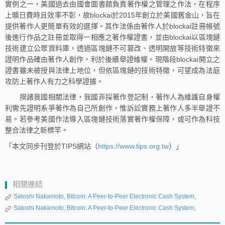
實例之一，美國過去由國會圖書館負責著作權之管理之作法，在程序
上曠日費時且效率不彰，故blockai於2015年創立於美國舊金山，旨在
提供著作人更簡單有效的選擇。其作法係由著作人於blockai註冊帳號
後進行作品之註冊並取得一相應之著作權證書，並由blockai以區塊鏈
技術建立公眾資料庫，透過區塊鏈不可篡改、透明開放等技術特徵來
證明作品確由著作人創作，利於後續舉證維權。現階段blockai開立之
證書雖未被授與法律上地位，但依區塊鏈的技術特徵，可望成為法庭
攻防上著作人有力之科學證據。
揆諸我國相關法律，我國非採著作登記制，著作人為維護自身權
利需先證明系爭著作為自己所創作，惟訴訟實務上著作人多半舉證不
易。若參考美國作法導入區塊鏈技術落實著作權保障，或可作為科技
整合法律之新標竿。
「本文同步刊登於TIPS網站（
https://www.tips.org.tw
）」
相關連結
Satoshi Nakamoto, Bitcoin: A Peer-to-Peer Electronic Cash System,
Satoshi Nakamoto, Bitcoin: A Peer-to-Peer Electronic Cash System,