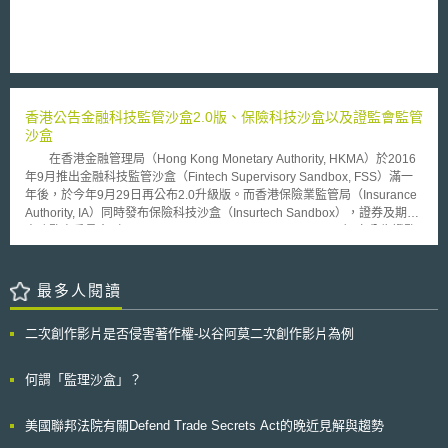
NWO-Framework for Public-Private Partnership。關於既有智慧財產權之
使用方式，聯盟成員間須另外約定非無償使用。為實現該聯盟之研發目的，
NWO為主要出資者時，可成為該研發成果之所有人或共有人，待研發成果
運用及收益可以獲得妥善安排時，得將研發成果轉讓予能將研發成果運用效
益最大化之人。原則上，參與PPP的企業並不當然有優先權可將該研究成果
運用於商業用途，除非參與企業出資額幾乎達到整個研發支出的百分之百，
香港公告金融科技監管沙盒2.0版、保險科技沙盒以及證監會監管
且已簽訂研發成果書面授權或轉讓契約後，始能將該研發成果運用於商業用
沙盒
途。
在香港金融管理局（Hong Kong Monetary Authority, HKMA）於2016
年9月推出金融科技監管沙盒（Fintech Supervisory Sandbox, FSS）滿一
年後，於今年9月29日再公布2.0升級版。而香港保險業監管局（Insurance
Authority, IA）同時發布保險科技沙盒（Insurtech Sandbox），證券及期貨
事務監察委員會（Securities and Futures Commission, SFC）亦公告證監
會監管沙盒（SFC Regulatory Sandbox），初步完備香港金融領域沙盒制
度之建立。 於金融科技監管沙盒2.0版中，香港金融管理局為加強金融
科技公司與HKMA連繫機制，將成立金融科技監管聊天室（Fintech
最多人閱讀
Supervisory Chatroom），改變最初金融科技公司僅能透過銀行窗口與
HKMA進行試驗商品相關聯繫，造成程序不便、資訊不流通等問題，2.0版
二次創作影片是否侵害著作權-以谷阿莫二次創作影片為例
後金融科技公司可透過HKMA隸屬之金融科技監管聊天室進行意見回饋。並
且由於香港針對金融科技、保險、證券及期貨領域推出三種沙盒機制，故推
出「一點通」之一站式便民服務，提供企業選擇沙盒並得以和各機關進行相
何謂「監理沙盒」？
互協調，此次改革將於年底作業完成。 而IA為促進保險科技發展，推出
保險科技沙盒，對於保險公司計畫在香港推出的創新技術不確定是否符合香
美國聯邦法院有關Defend Trade Secrets Act的晚近見解與趨勢
港法規，給予受授權保險公司在沙盒機制內進行沙盒試驗，在沙盒試驗中，
主管機關得隨時對保險公司之風險控管做查核，並且消費者有隨時退出試驗