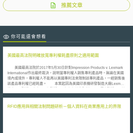
推薦文章
你可能還會想看
美國最高法院明確放寬專利權耗盡原則之適用範圍
美國最高法院於2017年5月30日針對Impression Products v. Lexmark
International作出最終裁決，說明當專利權人銷售專利產品時，無論在美國
境內或境外，專利權人不能再以美國專利法來限制該專利產品，一經銷售後
該產品專利權已經耗盡。 本案起因為美國印表機研發製造大廠Lexmark
推出兩項碳粉匣方案：原價碳粉匣，無任何轉售限制；以及優惠碳粉匣，並
附帶「一次性使用」（single use）及「不得轉售」（no resale）限制條
款，消費者不得自行填充再利用、再轉售或轉讓給原廠以外的第三方。本案
專利權人Lexmark控告同業Impression侵害其權利（違反一次性使用及不得
RFID應用與相關法制問題研析－個人資料在商業應用上的界限
轉售），被告Impression則主張兩項碳粉匣產品的專利權在美國境內的首次
銷售後就已耗盡了。該案爭點包含：（一）專利產品在境外首次授權或銷
售，是否導致專利權耗盡；（二）專利權人訂立售後限制條款，可否用以追
究當事人違反限制條款責任？ 地院引述最高法院過去兩個判例
（Quanta案及Kirtsaeng案），裁定Lexmark專利產品因首次授權銷售情形