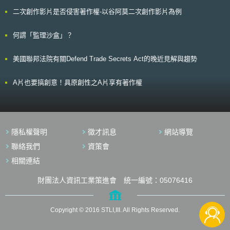
國對美國帶來的國家安全風險。 （3）自1986年以來，BIS已就造船、戰略
二次創作影片是否侵害著作權-以谷阿莫二次創作影片為例
性材料、太空和航空、火箭推進、彈藥和半導體等廣泛項目進行過約60多項
評估以及150多項調查。 （4）商務部可能會公開一份主要調查結果的摘要
說明。 （5）本次評估並非根據《2021年國防授權法案》（National
何謂「監理沙盒」？
Defense Authorization Act for Fiscal Year 2021，即俗稱之《晶片法》）第
9902節規定進行。個別對調查的答覆不會影響申請《晶片法》或其他政府
美國聯邦法院有關Defend Trade Secrets Act的晚近見解與趨勢
資助的資格或考量。 （6）本次評估並非BIS對於高階運算晶片規範的一部
分，而是著重成熟節點或傳統晶片的舊技術。
A片也要搞創意！具原創性之A片享有著作權
隱私權聲明
徵才訊息
網站導覽
聯絡我們
資策會
相關連結
財團法人資訊工業策進會 統一編號：05076416
Copyright © 2016 STLI,III. All Rights Reserved.