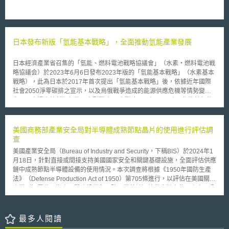
而權利耗盡。原告Lexmark提出上訴，CAFC則認為專利產品在境外銷售情
形，不會導致專利權人在境內專利權耗盡，且在首次銷售時給的授權，已經
合法限制再銷售或再使用，故Impression仍構成專利侵權。 最終，最
高法院推翻CAFC見解，認為無論是專利權人直接銷售，或是對專利產品加
日本發布新版「氫能基本戰略」，全面推動氫能產業發展
諸任何限制，專利權人決定銷售產品時，該產品相關的專利權就會耗盡。另
外最高法院亦指出，當專利權人透過契約與購買者約定，限制其使用或轉售
的權利，其在契約法上或許有效，但在專利侵權訴訟中則沒有用。本案後，
日本經濟產業省召集的「氫能、燃料電池戰略協議會」（水素・燃料電池戦
最高法院確立採國際耗盡原則，說明專利權人在全球任何地方，產品經銷售
略協議会）於2023年6月6日發布2023年版的「氫能基本戰略」（水素基本
後即權利耗盡，無論專利權人是否有任何售後限制。 「本文同步刊登於
戦略），此為日本於2017年首次提出「氫能基本戰略」後，依據近年國際
TIPS網站（https://www.tips.org.tw ）」
社會2050淨零碳排之宣示，以及烏俄戰爭造成的能源供應危機等情勢變
化，再次提出的新版氫能國家型戰略。 本戰略以一個S、三個E作為其氫能
發展基本原則，即安全性（Safety）、能源保全（Energy Security）、經濟
效益（Economic Efficiency）、環境（Environment）；在確保使用安全性
的前提下，期望透過發展氫能，實現「氫能社會」理想，兼顧能源供給穩定
美國商務部產業安全局對半導體成熟節點晶片的使用進行評估調
與經濟成長，同時對環境有所貢獻。基此，本戰略提出擴大氫供給、創造氫
查
需求、建構大規模供應鏈、發展地區性氫能利用、推動技術革新、國際合
美國產業安全局（Bureau of Industry and Security，下稱BIS）於2024年1
作、促進國民理解等七項推動方向。 為強化氫產業競爭力，本戰略從製
月18日，針對直接或間接支持美國國家安全和關鍵基礎設施，全面評估供應
造、運輸、使用等三個面向著手，首先，確立2030年水電解裝置達15GW之
鏈中成熟節點半導體設備的使用情況。本次調查將根據《1950年國防生產
目標，支援生產設備設置；其次，建置輸送管路等基礎設施，以降低運輸成
法》（Defense Production Act of 1950）第705條進行，以評估在美國關鍵
本，並確保足夠的氫運輸船以供海上運輸使用；最後，於技術方面，加速燃
產業（如電信、汽車、醫療設備和國防工業基地）的供應鏈中使用由中國公
料電池車、燃氫，以及以氫作為原料之製鋼、化學品製造等技術發展。 針
司生產的成熟節點晶片的程度和影響力。 BIS同時提供常見問答予各界參
對氫能安全性，則計畫擬定「氫能安全戰略」（水素保安戦略），從「氫安
考，主要包括如下內容： （1）本次評估調查為一次性的資訊蒐集；不排除
全性相關科學資料取得及共享」、「統一技術標準」、「第三方認證及技術
未來也可能依指示再次進行類似的評估。 （2）本次評估將提供後續政策制
最多人閱讀
機構之設立」、「人才培育」等面向，全面檢視並調整與氫供應鏈相關的法
定的參考，以加強半導體供應鏈，促進傳統晶片生產的公平競爭，並降低中
規範，以確保整體安全性。