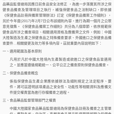
品藥品監督總局因應日前食品安全法修正 ，為進一步落實其所涉之保
健食品備查及管理項目之執行，補強保健食品之法制缺口，即依據
《保健食品註冊與備案管理辦法》訂定《保健食品備案工作細則》，
另於今年度(2017)年2月7日公布該細則內容，進行為期一個月之公眾
意見徵集。《保健食品備案工作細則》共分為八個章節，依序規範保
健食品所涉之備查項目、相關適用資格及應備齊之文件，例如：中國
大陸製造及生產之保健食品之特殊備查要求、外國進口之保健食品備
查要件…相關變更及效力等多項內容。茲就重要內容說明如下：
一、適用範圍及基本原則
凡用於凡於中國大陸境內生產製造或欲進口之保健食品皆適用
之。並應當遵循規範統一、公平公正之備查原則保健食品備查。
二、保健食品備查概念
係指保健食品生產企業應依據辦法及細則規定之法定程序、要
件，將可茲證明該項產品之安全性、功能性等相關資料及應備文
件提交權責當為進行存檔備查之過程。
三、食品藥品監督管理部門之權責
中國大陸國家食品藥品監督總局為保健食品註冊及備查之主管單