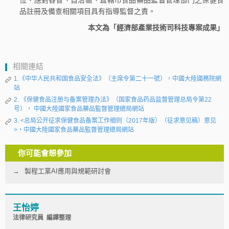
位、應對各省、自治區、直轄市食品藥品監督管理部門之保健食
品註冊及備查相關項目具有指導監督之責。
本文為「經濟部產業技術司科技專案成果」
相關連結
1.《中华人民共和国食品安全法》（主席令第二十一號），中國大陸國務院網
站
2. 《保健食品注册与备案管理办法》（国家食品药品监督管理总局令第22
号）， 中國大陸國家食品藥品監督管理總局網站
3. <总局公开征求保健食品备案工作细则（2017年版）（征求意见稿）意见
>，中國大陸國家食品藥品監督管理總局網站
你可能會想參加
製程工業AI應用與規範研討會
王怡婷
法律研究員 編譯整理