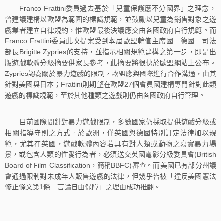
Franco Frattini委員過去基於「兒童保護應不分國界」之理念，
曾建議建構以歐盟為範圍的標識規範，並鼓勵以兒童為銷售對象之遊
戲業者建立自律規約，惟歐盟最後決議應交由各國政府自行規範。而
Franco Frattini委員此次提案受到本屆歐盟輪值主席國－德國－司法
部長Brigitte Zypries的支持，並指示相關規範建構之第一步，即是出
版遊戲軟體分級摘要供家長參考，此摘要將很快於歐盟網站上公布。
Zypries認為關於暴力遊戲的限制，歐盟應與國際進行合作溝通，由其
針對美國與日本；Frattini則期望在歐盟27個會員國建構專門針對此類
遊戲的標識規範，至於其他種類之遊戲則仍由各國政府自行管理。
目前國際間針對暴力遊戲限制，多數國家仍採取提供遊戲分級或
相關指導守則之方式，於歐洲，僅英國與德國特別訂定法律加以規
範，尤其在英國，遊戲軟體內容若具有對人類或動物之寫實暴力場
景，或包含人類的性愛行為者，必須送交英國電影分級委員會(British
Board of Film Classification，簡稱BBFC)審查。而美國已有部分州議
會通過限制對未成年人販售遊戲的法律，但幾乎皆被「違反美國憲法
修正條文第1條－言論自由保障」之理由成功推翻。