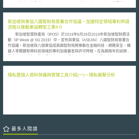
有虛偽不實陳述的狀況，亦視為是不實廣告。 2.心得分享者必須揭露其與商
（57.1億噸，占全球23.3﹪）、中國（34.7億噸，占14.2﹪）、俄羅斯
品或服務提供者的利益關係，使其他消費者明瞭。 3.廣告中若有引用研究結
（15.2億噸，占6.2 ﹪）、日本（11.8億噸，占4.8 ﹪）、印度（10.5億
果，而該研究機構為該公司所贊助時，廣告中必須揭露兩者的利益關係。 4.
噸，占4.3﹪）及德國（8.5億噸，占3.5 ﹪）。台灣則排第 22 名（1990年
指南同時適用於談話性節目以及社交媒體上所為之心得分享。 而違反上述
為第28名），排放量占全球總量約1﹪，而經濟發展程度與我國相近的南
新加坡與東協八國智財局簽署合作協議，加速特定領域專利申請
規定者，可能會依美國聯邦交易委員會法第5條（FTC Act Sec.5）之相關規
韓、新加坡排名分別為第9名（4.7億噸，占1.9﹪）及52名（5500萬噸，占
流程以推動東協轉型工業4.0
定每次最高得處以1萬1千美元罰鍰。 此規定之公布引起了部落客（部
0.2﹪）。 行政院主計處據工研院能源與資源研究所統計，公佈最新
落格使用者）之質疑，因此FTC廣告實務科（The Division of advertising
新加坡智慧財產局（IPOS）於2019年8月28日2019年新加坡智財週活
「我國燃料燃燒排放二氧化碳」概況，台灣溫室氣體排放以二氧化碳為最大
Practices）之副科長Richard Cleland特別對此做出澄清，其指出：「FTC
動（IP Week @ SG 2019）中，宣布與東協（ASEAN）八國智財局簽署合
宗，佔八成以上，至二○○四年為 2.6億噸。 主計處指出，為抑制人為溫
不會立刻處以罰鍰，也並非所有個案均嚴重至須處以罰鍰。較有可能的作法
作協議，新加坡與八個東協成員國智財局將推動在金融科技、網路安全、機
室氣體排放導致全球氣候變遷加劇現象，聯合國在一九九二年通過「聯合國
是，先以警告函警告違規的部落客。且FTC無權對違反FTC法案的行為直接
器人等關鍵新興科技領域的專利加速審查與許可時程，在為期兩年的試辦計
氣候變化綱要公約」，且為落實排放管制工作，具有約束效力的「京都議定
處以罰鍰，若事態嚴重，則FTC會將案件移送地方法院，由法院做出各種處
畫當中，企業與研發者最快將可以在提出申請後6個月獲得專利許可，以加
書」，已在今年二月十六日正式生效，期使在二○○八至二○一二年間，六種
斷，最重可至罰鍰。」 此一指南的約束，固然提供了消費者分辨廣告
速東協國家在推動轉型工業4.0相關基礎建設與製造的進程（Acceleration
溫室氣體排放量平均應削減至比一九九○年低五‧二 %水準。在全球持續增
與心得分享的方式，但是關於更細部的操作，例如何時可認為部落客與商品
for Industry 4.0 Infrastructure and Manufacturing，簡稱AIM），並有助於
溫、海平面上升及氣候變遷加劇下，台灣雖非京都議定書締約國，但政府相
及服務業者有利益關係，仍有待實務的累積。
東協國家掌握工業4.0為全球所帶來預計高達1.2兆至3.7兆美元的龐大商
隱私暨個人資料保護與管理工具介紹(一)－隱私衝擊分析
關部會順應國際永續發展潮流，正積極落實檢討溫室氣體排放減量政策。
機。 根據國際知名管理顧問公司麥肯錫公司（McKinsey &
Company）的統計，工業4.0將能為東協國家帶來至少2160億至6270 億的
巨大製造業商機，除了前述加速關鍵新興科技領域專利審查的AIM試辦計畫
外，包含新加坡在內的九個合作國智財局將擴大合作範圍至專利合作條約
（Patent Cooperation Treaty，簡稱PCT），在為期三年的試辦期間內，專
利申請人將可選擇透過取得東協國際檢索局（ISA）與國際初步審查局
（IPEA）的PCT報告，以加速專利申請人在其他東協國家的專利申請。新
加坡透過與東協國家、世界各國的智財合作，積極推動新加坡與全球創新社
群（global innovation community）的連結，不僅為全球創新趨勢提供更多
最多人閱讀
價值，亦同時鞏固新加坡作為創新中心的國際地位與經濟成長動能。