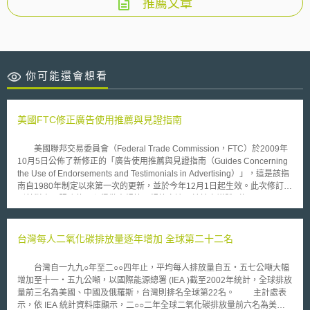
推薦文章
你可能還會想看
美國FTC修正廣告使用推薦與見證指南
美國聯邦交易委員會（Federal Trade Commission，FTC）於2009年
10月5日公佈了新修正的「廣告使用推薦與見證指南（Guides Concerning
the Use of Endorsements and Testimonials in Advertising）」，這是該指
南自1980年制定以來第一次的更新，並於今年12月1日起生效。此次修訂特
別針對商品服務使用心得做出規範，規範亦適用於社交媒體（如
Facebook、Twitter及各種類型的部落格等具互動性的媒體）中之心得分
享，未來在社交媒體對商品或服務所做出的各種評論，都有可能成為FTC管
制的對象。 在社交媒體中所傳遞之商品心得訊息，特別是名人（在該
台灣每人二氧化碳排放量逐年增加 全球第二十二名
領域分享心得出名者）所分享之訊息，對於網路使用者或消費者之影響力甚
大，甚至會改變其是否選擇消費該商品或服務之意願，但其真實性卻未必有
台灣自一九九○年至二○○四年止，平均每人排放量自五‧五七公噸大幅
相當之保障。有鑑於此，FTC於新修正之指南中即對於心得分享之訊息作出
增加至十一‧五九公噸，以國際能源總署 (IEA )截至2002年統計，全球排放
相應規範，重點如下： 1.心得分享者若由商品或服務提供者處受有金錢或相
量前三名為美國、中國及俄羅斯，台灣則排名全球第22名。 主計處表
當程度的利益給付，即非單純之心得分享，而有與廣告相同之性質。因此若
示，依 IEA 統計資料庫顯示，二○○二年全球二氧化碳排放量前六名為美國