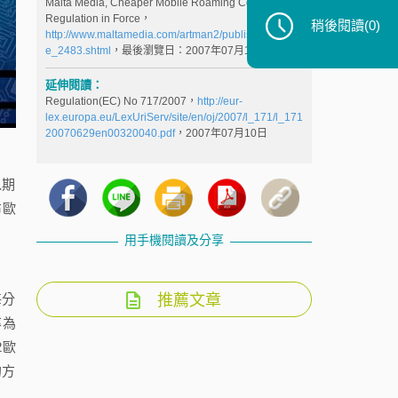
Malta Media, Cheaper Mobile Roaming Costs
Regulation in Force，
稍後閱讀
(0)
http://www.maltamedia.com/artman2/publish/eu/articl
e_2483.shtml
，最後瀏覽日：2007年07月10日
延伸閱讀：
Regulation(EC) No 717/2007，
http://eur-
lex.europa.eu/LexUriServ/site/en/oj/2007/l_171/l_171
20070629en00320040.pdf
，2007年07月10日
以期
布歐
用手機閱讀及分享
推薦文章
每分
率為
2歐
的方