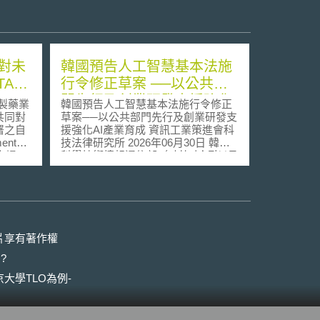
對未
韓國預告人工智慧基本法施
TA表
行令修正草案 ──以公共部
門先行及創業研發支援強化
製藥業
韓國預告人工智慧基本法施行令修正
AI產業育成
共同對
草案──以公共部門先行及創業研發支
署之自
援強化AI產業育成 資訊工業策進會科
ment；
技法律研究所 2026年06月30日 韓國
立場。
科學技術情報通信部（과학기술정보통
表及非
신부，以下簡稱「韓國科技部」）於
-印兩
2026年5月21日，就《人工智慧發展
乃係因
與信賴基礎建立等基本法施行令》
業者本
（인공지능 발전과 신뢰 기반 조성 등에
簽署之
관한 기본법 시행령，以下簡稱《施行
」條款
令》）部分修正草案展開立法預告，
片享有著作權
家藥廠
以配合先前修正之《人工智慧發展與
?
信賴基礎建立等基本法》（인공지능
Dilip
발전과 신뢰 기반 조성 등에 관한 기본
大學TLO為例-
利用各
법，以下簡稱《AI基本法》）於2026
印度政
年7月21日施行，俾強化人工智慧產
護條
業之育成[1]。 壹、背景摘要 韓國《AI