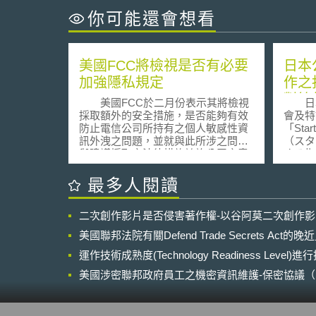
你可能還會想看
美國FCC將檢視是否有必要
日本
加強隱私規定
作之
對等
美國FCC於二月份表示其將檢視
日本
改善
採取額外的安全措施，是否能夠有效
會及特
防止電信公司所持有之個人敏感性資
「St
訊外洩之問題，並就與此所涉之問題
（スタ
與建議採取之法律措施諮詢公眾之意
する指
見。此次諮詢的議題包括目前電信公
年1月
司所採取的安全措施為何、此等措施
年，日
最多人閱讀
存有何種缺失、以及採取何種措施將
大型企
能夠更有效地保護消費者的隱私，並
面，在
二次創作影片是否侵害著作權-以谷阿莫二次創作
就以下五種特定的安全措施，諮詢公
關係亦
眾之意見，包括： (1) 由消費者設定
型企業
美國聯邦法院有關Defend Trade Secrets Act
密碼。 (2) 建立一套查驗機制，此一
配合2
機制必須能夠記錄消費者個人資料之
運作技術成熟度(Technology Readiness Level)
要求，
接近使用情況，包括時間、接近使用
對等契
美國涉密聯邦政府員工之機密資訊維護-保密協議（Non-disc
的資料內容、接近使用人…等之資
議，並
NDA）之使用
訊。 (3) 電信公司必須就客戶專有之
所發布
網路資訊 (customer proprietary
查報告