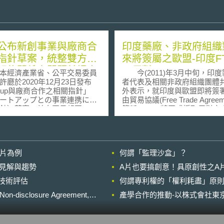
公布新創事業與廠商合
印度藥廠、非政府組織
指針草案，統整雙方不
來將簽屬之歐盟-印度F
契約關係之問題並提出
示反對
經濟產業省、公平交易委員
今(2011)年3月中旬，印度
建議
許廳於2020年12月23日發布
者代表及相關非政府組織團體
artup與廠商合作之相關指針」
外表示，就印度與歐盟即將簽
ートアップとの事業連携に関
由貿易協議(Free Trade Agree
針）草案，並自同日起至2021
簡稱FTA)，將正式採取反對之
25日止向外徵求公眾意見。近
關於上述印度製藥業者代
本國內一方面看重新創事業與
政府組織團體之所以表示反對歐
業合作所帶來的優勢；另一方
國簽署FTA之理由，其主要，
此種合作關係下，雙方的契約
歐盟方面為保障歐盟自身製藥
影片為例
何謂「監理沙盒」？
浮現如名為共同研究、卻由大
身之利益而擬於日後雙方將所
方獨占專利權等問題。基此，
FTA文件中，設置「資料專屬
的晚近見解與趨勢
A片也要搞創意！具原創性之A
020年4月未來投資會議的決議
而生；對此，代表印度境內多
進行技術評估
統整新創事業與大型企業間不
何謂專利權的「權利耗盡」原則
之印度製藥協會(Indian
約關係的問題與提出改善建
Pharmaceutical Alliance)秘書長
losure Agreement,
產學合作的推動-以株式會社東京
參考同年11月公平交易委員會
Shah表示：「目前歐盟方面正
的「Startup交易習慣之現況調
種高壓與不正之手段，來迫使
最終版」（スタートアップの
府同意其擬置入之資料專屬保