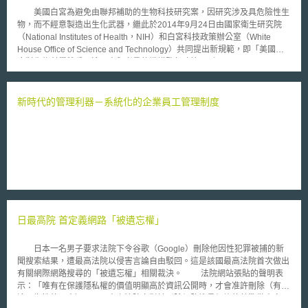
之生物物質之疑義，值得參考。 瑞士新修正專利法第9條規定，專利權
美國白宮為避免由聯邦補助的生物科技研究案，因研究涉及具危險性生
效力不及於：（1）於私領域基於非商業目的之行為；（2）基於實驗與研究
物，而不經意製造出生化武器，繼此於2014年9月24日由國家衛生研究院
目的，為針對發明客體及其可能之應用獲取新知識所進行之行為，特別是與
（National Institutes of Health，NIH）和白宮科技政策辦公室（White
該發明客體有關之所有科學研究，均為容許空間；（3）為就某一藥品於瑞
House Office of Science and Technology）共同提出新規範，即「美國政
士取得上市許可，或於其他有類似藥品上市管制的國家取得上市許可所進行
府對生物科學雙重用途研究與考量的機構監督政策」（United States
之必要行為；（4）為於教學機構中教學之目的而使用發明；（5）為進行植
Government Policy for Institutional Oversight of Life Sciences Dual Use
物品種之選育、發現或開發，而使用生物物質之行為；（6）在農業領域，
Research of Concern），旨在加強由聯邦預算補助的生物雙重用途研究
出於偶然或因技術上不可避免而獲得生物物質。 上述新規定自2008年7
（Dual Use of Research）安全性。 前述生物科技研究中的生物雙重
新時代的管理利器－系統化的企業員工管理制度
月1日生效，隨著專利法對研究例外範圍的進一步釐清，瑞士的法規環境更
用途研究，意指以增進公共衛生、國家安全、農業、環境等為主旨的生命科
具有發展生技研發服務的吸引力與國際競爭力。
學研究之外，尚有其他具殺傷力或致命性的合法研究，例如合成病毒、除草
劑等。早於2013年，美國白宮即已開始實施「美國政府對生物科學雙重用
途研究與考量的監督政策」（United States Government Policy for
Oversight of Life Sciences Dual Use Research of Concern），惟本次另以
機構為主要規範對象。而作成新規範之重點分述為三如下： 1.原先以補助單
位（通常為國家衛生研究院），為具危險性生物研究案為監督、責成單位，
現將該監督責任歸屬移轉至取得相關補助的科學家、大學或研究機構。 2.從
事相關具危險性生物研究之科學家，必須通報其所屬機構，並且須召開審查
日最高院 首定義網路「被遺忘權」
委員會評估相關風險，亦須通知聯邦層級的補助單位。此外，該科學家與其
機構必須提交一份風險防範之計畫書，例如建立生物安全等級（biosafety
rating）較高的實驗室等。 3.違反相關規範之受補助對象，將面臨中止、限
日本一名男子要求法院下令谷歌（Google）刪除他因性犯罪被捕的新
制或終止補助之處分，甚至失去申請未來聯邦補助單位所補助一切與生命科
聞搜索結果，遭最高法院以侵害言論自由駁回。這是該國最高法院首次做出
學相關研究補助的機會。
有關網際網路搜尋的「被遺忘權」相關裁決。 法院網站張貼的聲明表
示：「唯有在保護隱私權的價值明顯高於資訊公開時，才會准許刪除（有關
這項指控的內容）。」而東京法院亦對於刪除網路搜尋紀錄的基準做出定