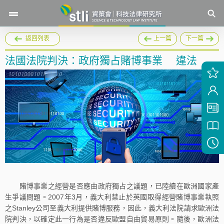
返回列表
上一篇
下一篇
法國法院判決：政府獨占賭博事業 違法
賭博事業之經營是否應由政府獨占之議題，已陸續在歐洲國家產
生爭議問題。2007年3月，義大利禁止於英國取得經營賭博事業執照
之Stanley公司至義大利提供賭博服務，因此，義大利法院請求歐洲法
院判決，以確定此一行為是否違反歐盟自由貿易原則。隨後，歐洲法