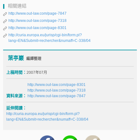
相關連結
http://www.out-law.com/page-7847
http://www.out-law.com/page-7318
http://www.out-law.com/page-8301
http://curia.europa.eu/jurisp/cgi-bin/form.pl?
lang=EN&Submit=rechercher&numaff=C-338/04
葉亭巖
編譯整理
上稿時間：
2007年07月
http://www.out-law.com/page-8301
http://www.out-law.com/page-7318
資料來源：
http://www.out-law.com/page-7847
延伸閱讀：
http://curia.europa.eu/jurisp/cgi-bin/form.pl?
lang=EN&Submit=rechercher&numaff=C-338/04