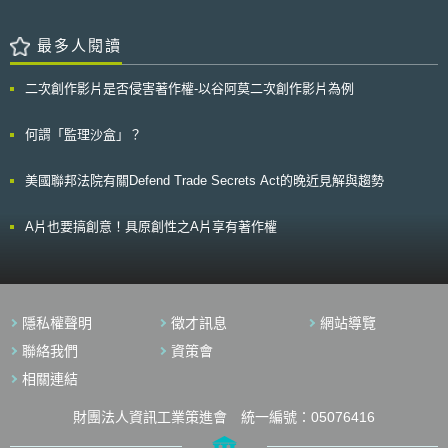
義，如： 1. 報導的事實性質及內容 2. 事實傳達的範圍及隱私受害程度 3. 當
事人的社會地位及影響力 4. 報導的目的及意義 5. 社會的狀況 6. 報導中公開
當事人真實姓名及住址的必要性 而日本法院雖已界定被遺忘權之判斷
最多人閱讀
基準，但門檻極為嚴格，臺灣先前亦有前職棒球團老闆訴請Google移除其
涉及假球案（法院判決其無罪）之相關連結，但遭敗訴之結果。 相較
二次創作影片是否侵害著作權-以谷阿莫二次創作影片為例
於亞洲對於被遺忘權行使之結果，歐洲法院於2014年時裁決：當個人資料
係「不適當」、「無關連」、「已無關連且多餘」，而且「與公共利益無
關」。民眾就有權行使被遺忘權，要求包括Google等搜尋引擎將其相關資
何謂「監理沙盒」？
料移除。自2014年5月29日統計至今歐洲地區行使被遺忘權之資料，
Google收到685,622個要求，並完成「移除要求」評估的網址總數為
美國聯邦法院有關Defend Trade Secrets Act的晚近見解與趨勢
1,896,454個網址，刪除率達到43.2%。 由上可知，亞洲（如日本與我國）
與歐洲對於被遺忘權行使仍有判斷基準上之差異，故後續亞洲國家的相關發
展還有帶持續關注。
A片也要搞創意！具原創性之A片享有著作權
隱私權聲明
徵才訊息
網站導覽
聯絡我們
資策會
相關連結
財團法人資訊工業策進會 統一編號：05076416