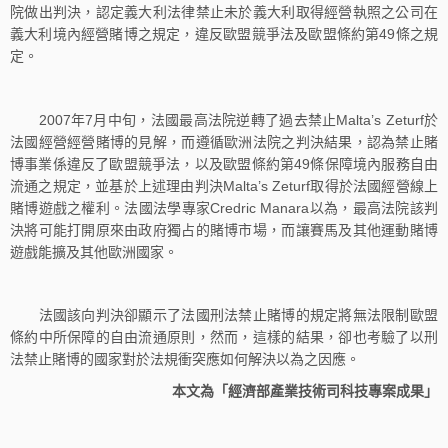
院做出判決，認定義大利法律禁止未於義大利取得經營執照之公司在
義大利境內經營賭博之規定，違反歐盟競爭法及歐盟條約第49條之規
定。
2007年7月中旬，法國最高法院逆轉了過去禁止Malta’s Zeturf於
法國經營經營賭博的見解，而遵循歐洲法院之判決結果，認為禁止賭
博事業係違反了歐盟競爭法，以及歐盟條約第49條保障境內服務自由
流通之規定，並基於上述理由判決Malta’s Zeturf取得於法國經營線上
賭博遊戲之權利。法國法學專家Credric Manara以為，最高法院該判
決將可能打開原來由政府獨占的賭博市場，而讓賽馬及其他運動賭博
遊戲能擴及其他歐洲國家。
法國該向判決卻顯示了法國刑法禁止賭博的規定將無法限制歐盟
條約中所保障的自由流通原則，然而，這樣的結果，卻也考驗了以刑
法禁止賭博的國家對於法規衝突應如何解決以為之因應。
本文為「經濟部產業技術司科技專案成果」