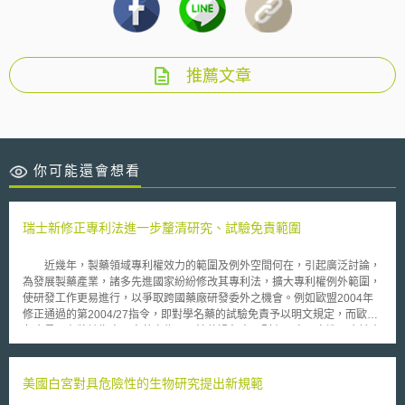
推薦文章
你可能還會想看
瑞士新修正專利法進一步釐清研究、試驗免責範圍
近幾年，製藥領域專利權效力的範圍及例外空間何在，引起廣泛討論，
為發展製藥產業，諸多先進國家紛紛修改其專利法，擴大專利權例外範圍，
使研發工作更易進行，以爭取跨國藥廠研發委外之機會。例如歐盟2004年
修正通過的第2004/27指令，即對學名藥的試驗免責予以明文規定，而歐盟
各會員國在將該指令內容落實為內國法的過程中，則有不少國家進一步擴大
該指令例外規定的適用範圍。 瑞士雖非歐盟會員國，不過其在化學及
製藥領域擁有世界一流的領先技術，因此瑞士也特別注意法規範面對於技術
研發與產業發展之影響，並在近幾年積極展開類似的修法工作，瑞士新修正
美國白宮對具危險性的生物研究提出新規範
的專利法所規定的研究或試驗免責範圍，更進一步釐清農業領域使用受保護