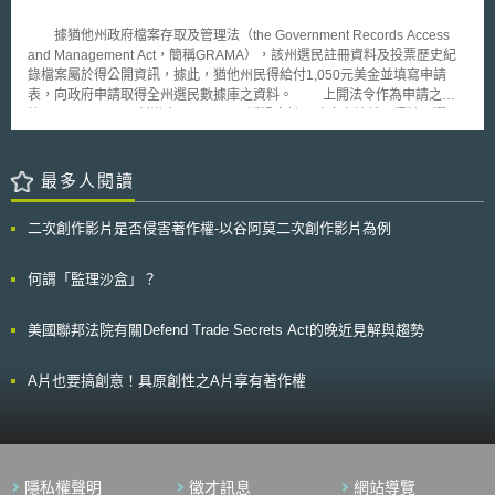
古丁會上癮，可能有害健康」或，「受損肺部圖片」。 (二)菸草產品成分與
添加物之管制 菸草產品的外部包裝與內容物部份，需讓消費者清楚瞭解，
據猶他州政府檔案存取及管理法（the Government Records Access
購買的菸草產品有危害健康之疑慮。例如：不得將菸草產品以糖果、或香水
and Management Act，簡稱GRAMA），該州選民註冊資料及投票歷史紀
化妝品等樣式包裝之；並嚴禁添加水果口味，薄荷或香草等添加物抑制菸草
錄檔案屬於得公開資訊，據此，猶他州民得給付1,050元美金並填寫申請
刺激氣味。 (三)全面禁止電子菸品廣告之播放 本次修正案更規定歐盟各會員
表，向政府申請取得全州選民數據庫之資料。 上開法令作為申請之依
國將於2016年起禁止撥放任何有關電子菸品銷售或販賣之廣告。 日
據，UTvoters.com創辦人Tom Alciere透過向該州政府申請並取得該州選民
前，我國衛福部食品藥物管理署公布市售電子煙檢驗報告，其中市售電子菸
資訊後，建置該網站。透過該網站系統，任何人可查詢該州選民選舉資料。
尼古丁檢出率達86%。我國有關單位除應提高我國菸品查緝管制強度外，實
Tom Alciere指出，倘選民認為他們資訊被公布網站上並不合理，他們可以
可借鏡歐盟新近管理作法，強化我國電子菸、菸品標示與相關管制規範。
要求移除網站上的資訊，但這些資訊仍被記錄在該州數據庫中，且仍可被公
最多人閱讀
開取得。 該州負責選舉主任委員Mark Thomas指出，倘能證明自身安
全因資料遭公開而陷入危險，或具有某些情況如屬政府官員（例如州市長或
二次創作影片是否侵害著作權-以谷阿莫二次創作影片為例
參議員）等資料，基於安全考量，得移除數據庫之資料。 該州選民認
為他們資料如同信用卡被竊一般的遭到洩漏，且不應被公開於網路；該州參
議員Karen Mayne亦認為該不合理制度須做改變，政府一方面應鼓勵民眾參
何謂「監理沙盒」？
與投票，但非在過程中犧牲與公開選民的個人資料。 相關修正案之建
議，限制該類資料僅能作為「政治」上的使用，且應排除與網路連結。若違
美國聯邦法院有關Defend Trade Secrets Act的晚近見解與趨勢
反，則將面臨6個月以上有期徒刑及1,000美元以上之罰金。
A片也要搞創意！具原創性之A片享有著作權
隱私權聲明
徵才訊息
網站導覽