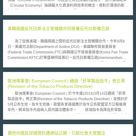
（Circular Economy）強調最大化資源利用效率的概念，使對於環境的影響
與衝擊並非唯一的標準，而應考量產品、服務或勞務對資源的利用效益。
歐盟執委會於2017年10月發布《循環經濟公共採購範例與指引》
（Public Procurement for A Circular Economy: Good Practice and
Guidance），其中指出循環型採購的意義在於促進歐盟邁向循環經濟轉
美韓兩國反托拉斯法主管機關共同簽署反托拉斯備忘錄
型，藉由循環型採購所創造的需求，達成循環經濟所強調封閉資源循環
（Closing the Loop）以最大化資源利用效率的概念，並肯認政府採購為推
為了促進美國、韓國兩國之間的反托拉斯法主管機關合作。今年9月8
動循環經濟轉型的重要誘因之一。 具體的循環型採購做法，包含選擇
日，美國司法部(Department of Justice,DOJ)、美國聯邦貿易委員會
具高度資源循環利用性的產品，例如可維修、再利用或利於回收再循環的產
(Federal Trade Commission,FTC)與韓國公平貿易委員會(Korea Fair Trade
品，以及以採購服務代替採購硬體等，透過循環型採購對於資源利用效率的
Commission,KFTC)於華盛頓特區簽訂一反托拉斯備忘錄(memorandum of
重視，支持符合循環經濟概念的產品設計、研發技術與商業模式等創新成
understanding,MOU)；該備忘錄係由美國司法部反托拉斯署助理檢察總長
果，與提出這些解決方案的企業或團隊，進而達成促進社會邁向循環經濟轉
Bill Baer與聯邦貿易委員會女主席Edith Ramirez及韓國公平交易委員會
型與永續發展的目標。
Jeong Jae-chan共同簽署。本備忘錄於簽署後立即生效。 反托拉斯署
助理檢察總長Bill Baer表示:「具有坦誠和建設性對話之執法合作對於美國、
歐洲理事會( European Council ) 通過「菸草製品指令」修正案
韓國及全世界各地之競爭市場維持皆極其重要。本備忘錄標示了一直以來美
(Revision of the Tobacco Products Directive)
國與韓國公平貿易委員會之間的合作關係；並展現出我們在未來日子中，欲
歐洲理事會( European Council ) 於今年度(2014)3月14日通過「菸草
持續加強該合作關係的企圖心。」該備忘錄的重點包含: 反托拉斯合作重要
製品指令」修正案(Revision of the Tobacco Products Directive)，並預計於
性的相互承認，包括在進行共同執法時，互相協調的重要性。 闡明了美國
5月公布生效。指令生效後，歐盟各會員國應於指令公告歐盟官方公報後兩
反托拉斯執法機關與韓國公平貿易委員會之間溝通的重要性。 承諾保護另
年內，將本指令內容納入其內國法體系中。 該項指令為降低菸草製品
一方所提供訊息之機密性；並承諾在法規不允許的情況下，禁止分享資訊。
對未成年人吸引力，針對菸草製品包裝及成分管制達成共識，並將電子菸納
自韓國1981年通過其反托拉斯法後，美國反托拉斯主管機關和韓國公
入本次修法規範，指令主要規範內容如下： (一)警示文字和圖示應同時呈現
平貿易委員會之合作關係越來越緊密；其中包括政策意見的交換，並視情況
嚴格規範菸草產品需標示有礙健康的訊息和警語，並以圖示與文字呈現。除
進行合作開展調查。本次所簽訂之備忘錄旨在進一步推動這些合作關係。
涵蓋外包裝正面與背面的65%外，側邊應標記妨害健康之警示。例如：「尼
猶他州選民詳細資料遭網站公開，引起社會大眾關注