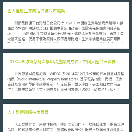
值[1]。 壹、事件摘要 日本數位廳（デジタル庁）於2025年6月20日發布資
料治理指引（データガバナンス・ガイドライン），以企業經營者為適用對
國內推廣生質柴油仍待政府協助
象，歸納總結資料治理之必要性、應採取之做法，與實踐治理過程中應留意
之要點，協助企業推動數位轉型，發揮資料最大效用，持續提升企業價值，
耐斯集團旗下台灣新日化公司今（ 94 ）年開始生質柴油商業運轉，卻
並進一步實現超智慧社會[2]（Society 5.0）願景[3]。 貳、指引重點 本指引
面臨植物原料短缺以及政府推動生質柴油政策不如歐美先進國家明確等困
歸納總結實踐資料治理的四大支柱，概述如下： 一、設計符合跨境傳輸資
境。 由於國內生質柴油每公升 35 元，價格遠高於石化柴油，再加上欠
料實際狀況之業務流程 資料共享與協作的主要目的是推動數位轉型與提升
缺銷售通路、使用不便及原料來源不足等問題，生質柴油產業發展面臨困
企業價值，因此，運用跨境資料時，需要調查當地國家或地區法規，釐清國
難，急需政府協助。台灣新日化總經理張志毓強調，政府若能效法美國、法
際規範，並預測後續法規動向，克服法規限制。為評估運用跨境資料之潛在
國等先進國家，政策規定傳統石化柴油須添加一定比率的生質柴油，並鼓勵
風險，則須透過如顧問公司、諮詢公司等第三方外部機構進行調查與監控，
國內休耕、廢耕地業主種植向日葵、油麻菜籽等生質柴油原料，不僅可降低
採取適當風險因應措施。為明確責任，須事先與資料共享之利害關係人，將
生質柴油製造成本及售價，有效擴大生質柴油的使用，亦可達到降低環境汙
2013年全球智慧財產權申請量顯見成長，中國大陸佔居首要
瑕疵擔保責任透過契約與相關規定明文化。在修改業務流程時，亦須與相關
染及促進資源利用等多重目的。 國外部分國家如法國、美國，也有以
組織及利害關係人共享資訊，確保資料在生命週期中的可追溯性[4]。 二、
政府政策規定石化柴油添加部分生質柴油，同樣有減少二氧化碳排放量的效
確保資料安全（データセキュリティ） 以資料生命週期為基礎，掌握運用
世界智慧財產權組織（WIPO）於2014年12月所公布的世界智慧財產權
果。全球使用生質柴油最多的地區在歐盟，德國是全球使用量最多的國家，
跨境資料可能產生之風險，並依照相關組織與利害關係人值得信賴之程度，
指標（World Intellectual Property Indicators）基準報告指出，商標、工業
佔全球比率高達四成。 在經濟部能源局推動生質柴油產業化政策的計
進行風險分析制定因應策略。針對業務流程中取得的資料，應限制在資料產
設計及實用新型的申請量較前一年度成長，並以中國，美國和日本居前三
劃支持下，去年台灣新日化與工研院能資所共同建立生質柴油示範工廠，已
生者允許之範圍內，始得進行運用，以維護資料使用正當性。此外，亦須特
位；另就申請類別而言，總成長比率分別為專利占9%、商標占6.4%、工業
於 10 月 8 日公開啟用，初期第一套設備年產為 3,000 公噸，全部設備總產
別留意資料完整性，確保資料來源值得信賴且未受到偽冒，以及資料內容未
設計占2.5%、和植物品種占6.3%。 報告統計結果顯示，2013年全球
能可達到 1 萬公噸，今年開始商業運轉，也是我國發展植物替代石化燃料的
遭到竄改或洩漏[5]。 三、提升資料成熟度（データマチュリティ） 制定並
專利申請案件約260萬件，比起前一年成長了9%，其中，中國大陸占總申
新里程碑。台灣生質柴油應用於交通工具，仍在試驗階段，例如嘉義縣環保
推動可提升資料成熟度[6]之方針，持續改善流程，將資料價值最大化，並將
請量的三分之一，其次為美國占總申請量的22%，日本申請量達32萬筆，
部分清潔車即使用台灣新日化生質柴油，尚未發現有不良反映。
風險最小化，提升企業綜合能力。資料長（Chief Data Officer, CDO）須發
排名為全球第三位。 報告另指出，專利申請領域依序為，電腦技術佔
人工智慧採購指南草案
揮領導能力，建立能迅速因應變化的體制，明確各組織相關負責人與其角
7.6%、電子機械佔7.2%、測量佔4.7%、數位通訊佔4.5%及醫療技術佔
色，並推動具備資料相關技能之人才培育招聘計畫。資料長亦須分析導入如
4.3%。 除專利外，其他的智慧財產申請情況，商標申請量上升近500
人工智慧作為一前瞻性技術，運用於公部門，可以降低成本、提高管理
AI等先進技術之費用效益，向經營者提出建議。除了公司自身狀況會影響資
萬件，亦以中國大陸排名首要。另工業設計申請案約達124萬筆，較前一年
品質、節省基層公務人員時間，整體改善政府公共服務。然而AI技術進化以
料成熟度外，亦可能受到資料共享與協作之利害關係人的資料成熟度水準影