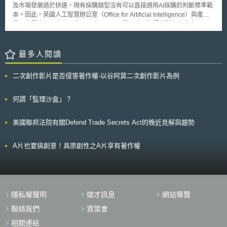
度成長約2.5%，中國大陸占總申請量的53%。 WIPO總幹事Francis
及市場發展過於快速，現有採購類型沒有可以直接適用AI採購的判斷標準範
響。因此，公司亦須將採取之具體措施與相關資訊分享予利害關係人，並向
Gurry表示，綜觀全球智慧財產申請全貌，中國大陸及美國於智慧財產權申
本。因此，英國人工智慧辦公室（Office for Artificial Intelligence）與產官
社會公開公司目前資料成熟度水準，持續強化企業與利害關係人及社會之間
請量仍明顯成長，而相對於歐洲及日本整體申請量則有明顯衰退之趨勢。
學研各界進行研商後，於2019年9月20日發表人工智慧採購指南草案
的相互信賴程度[7]。 四、制定並定期檢討AI等先進技術運用行動方針 為使
（Draft Guidelines for AI procurement），作為公部門採購AI產品與服務之
AI等先進技術發揮最大力量，並降低對社會與個人可能造成的負面影響，企
準則。該指南旨在加強公部門採購人員能力、協助採購人員評估供應商，讓
業應參考經濟產業省（経済産業省）於2025年3月28日發布之AI業者指引第
廠商可以隨之調整其產品和服務內容。 該指南提供採購人員規劃政府AI
最多人閱讀
1.1版[8]（AI事業者ガイドライン第1.1版），並考量個人資料保護、機敏資
採購的方向，包含招標、公告、評選、決標到履約。但指南強調無法解決採
料保護、透明度、可問責等重要因素，針對涉及資料運用的各種實務運用場
購AI產品與服務時遇到的所有挑戰。 指南內容簡述如下： 在制定規範
景，由CDO主導制定運用AI等先進技術運用行動方針（AIなどの先端技術の
二次創作影片是否侵害著作權-以谷阿莫二次創作影片為例
時應重視如何清楚闡述面臨到的問題，而非只是說明解決方案； 評估AI帶來
利活用に関する行動指針），並適時檢討持續改善內容[9]。 參、事件評析
的風險時應緊扣公共利益，在招標階段敘明以公共利益為核心，並有可能在
當資料留存在企業內部未被有效運用時，不僅會成為企業和產業發展之阻
招標、評選和決標階段變動評估標準； 在招標文件中確實引用法規和AI相關
何謂「監理沙盒」？
礙，也將導致社會整體效率低落。本指引歸納總結實踐資料治理的四大支
實務守則； 其他包含將AI產品的生命週期納入招標和履約考慮、為提供AI產
柱。為達成協助企業運用資料推動數位轉型，提升企業價值之目標，除了需
品和服務的廠商創造公平競爭環境、需與跨領域的團隊進行採購討論、確保
要企業管理階層主導，亦須獲得公司內部與利害關係人之理解與支持。企業
美國聯邦法院有關Defend Trade Secrets Act的晚近見解與趨勢
採購流程從一開始就建立資料管理機制等。
應積極與其他企業、組織和機構進行資料共享與協作，積極參與資料治理，
提高產品與服務價值及企業聲譽，進而促進社會永續性發展[10]。 隨著國際
上已出現先進資料運用案例，我國亦須關注資料運用國際趨勢推動創新發
A片也要搞創意！具原創性之A片享有著作權
展，日本推動企業跨領域運用資料之做法，亦可為我國未來實踐資料治理提
供借鏡。 [1]〈データガバナンス・ガイドライン〉，デジタル庁，頁2-3，
https://www.digital.go.jp/assets/contents/node/information/field_ref_resources
f804-488e-ab32-e7a044dcac58/b1757d6f/20250620_news_data-
governance-guideline_01.pdf （最後瀏覽日：2025/09/02）。 [2]
隱私權聲明
徵才訊息
網站導覽
〈Society 5.0〉，内閣府，
聯絡我們
資策會
https://www8.cao.go.jp/cstp/society5_0/index.html （最後瀏覽日：
2025/09/02）。 [3]前揭註1。 [4]同前註，頁13。 [5]同前註，頁15-16。 [6]
相關連結