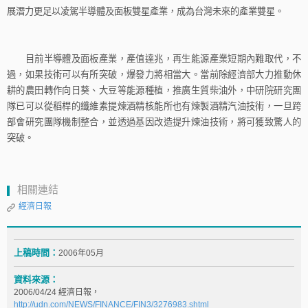
展潛力更足以凌駕半導體及面板雙星產業，成為台灣未來的產業雙星。
目前半導體及面板產業，產值達兆，再生能源產業短期內難取代，不
過，如果技術可以有所突破，爆發力將相當大。當前除經濟部大力推動休
耕的農田轉作向日葵、大豆等能源種植，推廣生質柴油外，中研院研究團
隊已可以從稻桿的纖維素提煉酒精核能所也有煉製酒精汽油技術，一旦跨
部會研究團隊機制整合，並透過基因改造提升煉油技術，將可獲致驚人的
突破。
相關連結
經濟日報
上稿時間：
2006年05月
資料來源：
2006/04/24 經濟日報，
http://udn.com/NEWS/FINANCE/FIN3/3276983.shtml