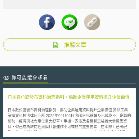
推薦文章
你可能還會想看
日本數位廳發布資料治理指引，協助企業運用資料提升企業價值
日本數位廳發布資料治理指引，協助企業運用資料提升企業價值 資訊工業
策進會科技法律研究所 2025年09月05日 隨著AI迅速普及已成為不可逆轉的
趨勢，經濟與社會產生重大變革，手機、家電及各種智慧裝置大量蒐集資
料，似已成為維持經濟與社會運作不可或缺的重要要素，在國際上已出現如
歐洲共同資料空間（Common European Data Space）等先進的資料運用
案例，日本亦開始推動企業跨領域資料運用，藉此提升企業生產力與附加價