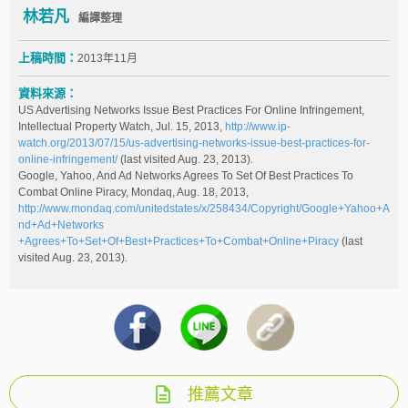
林若凡
編譯整理
上稿時間：
2013年11月
資料來源：
US Advertising Networks Issue Best Practices For Online Infringement,
Intellectual Property Watch, Jul. 15, 2013,
http://www.ip-
watch.org/2013/07/15/us-advertising-networks-issue-best-practices-for-
online-infringement/
(last visited Aug. 23, 2013).
Google, Yahoo, And Ad Networks Agrees To Set Of Best Practices To
Combat Online Piracy, Mondaq, Aug. 18, 2013,
http://www.mondaq.com/unitedstates/x/258434/Copyright/Google+Yahoo+A
nd+Ad+Networks
+Agrees+To+Set+Of+Best+Practices+To+Combat+Online+Piracy
(last
visited Aug. 23, 2013).
推薦文章