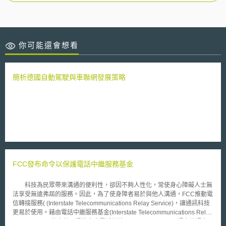
你可能還會想看
簡析德國自動駕駛與車聯網發展策略
FCC發布命令以保護電話中繼服務基金
科技為民眾帶來溝通的便利性，卻因不夠人性化，常使身心障礙人士無
法享受無遠弗屆的服務。因此，為了使身障者易於與他人溝通，FCC推動電
信轉接服務( (Interstate Telecommunications Relay Service)，讓通訊科技
更易於使用。藉由電話中繼服務基金(Interstate Telecommunications Relay
Service Fund)的支持，提供文字電話轉接(Text Telephone) 、語音轉語音