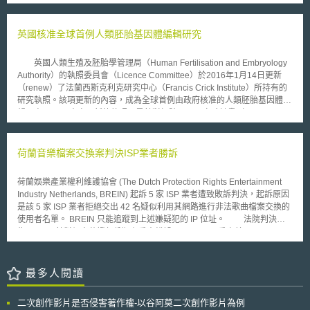
(Speech-to-Speech)、電話字幕服務(Captioned Telephone Service)、視
訊轉接服務(VideoRelay Service)與網路轉接字幕電話服務( Internet
Protocol Captioned Telephone Service，下述簡稱IPCTS)，協助聽障、語
英國核准全球首例人類胚胎基因體編輯研究
言障礙民眾得以享有電信服務。 但是，近幾個月來，FCC發現電信商
要求IPCTS的補助與日俱增，從2012年6月起，每個月成長約11%，且導致
英國人類生殖及胚胎學管理局（Human Fertilisation and Embryology
10月時面臨請求總支出超過預算4百萬美元之危機。為了解決電話中繼服務
Authority）的執照委員會（Licence Committee）於2016年1月14日更新
基金(Interstate Telecommunications Relay Service Fund)面臨嚴重資金不
（renew）了法蘭西斯克利克研究中心（Francis Crick Institute）所持有的
足的威脅，FCC在2013年01月25日公佈FCC 13-13法規制定建議通知
研究執照。該項更新的內容，成為全球首例由政府核准的人類胚胎基因體編
(Notice of Proposed Rulemaking)，希望藉由下述規定，短暫性解決民眾過
輯研究。 本次更新的執照，是針對標號R0162實驗計畫（research
度、不當取得服務之問題： 1.禁止推薦獎勵計畫：禁止業者給予獎勵、回報
project）所簽發的。該計畫全名是「人類剩餘胚胎幹細胞之研究：人類胚胎
的方式，鼓勵民眾使用網路轉接字幕電話服務。 2.供應商提供IPCTS服務，
幹細胞之培養、維持多能性之因子特性以及形成可移植組織所需的特殊分
需符合三要件，方可取得補助： ‧ 每位使用者均需登記方能取得服務。 ‧
化」（Derivation of stem cells from human surplus embryos: the
荷蘭音樂檔案交換案判決ISP業者勝訴
供應商需取得用戶自我認證，才能完成註冊程序。 ‧ 使用者並非使用從政
development of human embryonic stem cell (hES) cultures,
府計畫中取得IPCTS設備，而其設備卻低於75美元時，供應商需從使用者取
characterisation of factor necessary for maintaining pluripotency and
得公正第三方證明。 3.供應商提供設備與軟體，必須於每通電話完成後，可
荷蘭娛樂產業權利維護協會 (The Dutch Protection Rights Entertainment
specific differentiation towards transplantable tissues），該計畫的執照是
以自動關閉。亦即消費者每次使用時，均需經過開啟的步驟，以保護隱私。
Industry Netherlands, BREIN) 起訴 5 家 ISP 業者遭致敗訴判決，起訴原因
在2005年時核准，有效期限至2016年3月26日。本次申請更新主要的變動
在FCC適度處理IPCTS不當使用後，可以預見電話中繼服務基金更能發
是該 5 家 ISP 業者拒絕交出 42 名疑似利用其網路進行非法歌曲檔案交換的
有二，一是將計畫全名中的「剩餘」（surplus）二字拿掉，一是在執照內
揮所需，此舉不僅使科技更貼近於大眾、減少溝通障礙外，更可落實普世價
使用者名單。 BREIN 只能追蹤到上述嫌疑犯的 IP 位址。 法院判決認
新增基因體編輯的研究技術──「CRISPR/Cas9」，並計劃將其運用在人類
值，使美國社會福利更加完善。
為 BREIN 針對個人蒐證部份犯有重大錯誤。 BREIN 乃委由美國 Media
胚胎之上。 審查由人類生殖及胚胎學管理局所屬的執照委員會負責，
Sentry 就網路上侵害著作權的公開論壇 (Popular Online Forum) 及 P2P 服
該委員會由四位委員組成，有兩位行政機關人員負責行政事務，並有一名來
務進行監測，並追蹤未經授權的線上散佈。但荷蘭法院認為， Media
自民間律師事務所的法律顧問負責提供法律意見諮詢的服務。 在審查
Sentry 僅檢測 Kazza 的共享檔案夾，但這些檔案夾中亦會包括個人使用檔
最多人閱讀
的過程中，委員會依據申請人提交的計畫以及兩份同儕審查（peer
案，因此，原告所提出檔案證據並不足以證明被告將有侵權之虞的歌曲檔案
review）的意見，審查了該計畫對人類胚胎進行人體試驗的可行性、必要性
上傳。 當然，本案並非代表荷蘭 ISP 業者的勝利，法院指出， ISP 業
及合法性等議題。委員會確認該計畫的研究目的符合相關法令的要求，亦遵
二次創作影片是否侵害著作權-以谷阿莫二次創作影片為例
者仍有可能依法律要求而交出其網路使用者個人資料。