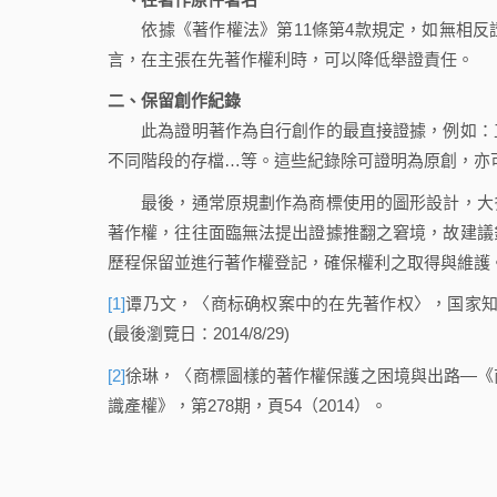
依據《著作權法》第11條第4款規定，如無相反
言，在主張在先著作權利時，可以降低舉證責任。
二、保留創作紀錄
此為證明著作為自行創作的最直接證據，例如：工
不同階段的存檔…等。這些紀錄除可證明為原創，亦
最後，通常原規劃作為商標使用的圖形設計，大多
著作權，往往面臨無法提出證據推翻之窘境，故建議
歷程保留並進行著作權登記，確保權利之取得與維護
[1]
谭乃文，〈商标确权案中的在先著作权〉，国家知识产权
(最後瀏覽日：2014/8/29)
[2]
徐琳，〈商標圖樣的著作權保護之困境與出路—《
識產權》，第278期，頁54（2014）。