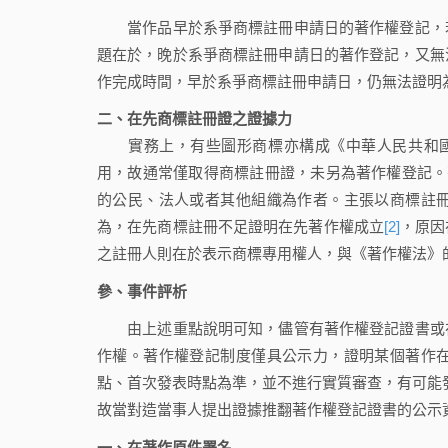
當作品早於系爭商標註冊申請日的著作權登記，若
題在於，晚於系爭商標註冊申請日的著作登記，又無
作完成時間，早於系爭商標註冊申請日，仍無法證明
二、在先商標註冊證之證據力
實務上，有些圖形商標亦構成《中華人民共和國
用，故通常僅取得商標註冊證，未另為著作權登記。
的公民、法人或者其他組織為作者。主張以商標註
為，在先商標註冊不足證明在先著作權成立
[2]
，原因
之註冊人則在於表示商標專用權人，與《著作權法》
參、
事件評析
由上述重點說明可知，儘管有著作權登記證書或在
作權。著作權登記制度僅具公示力，證明某個著作
點、首次發表時點為準，並不進行實質審查，有可能
故當對造當事人提出證據推翻著作權登記證書的公示
一、在著作原件署名