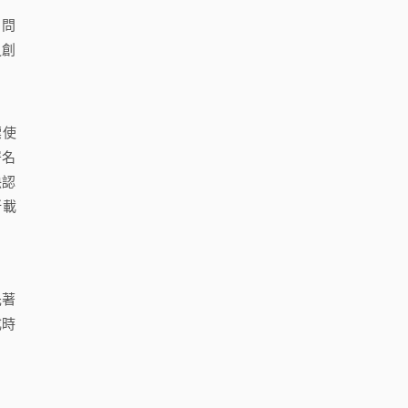
。問
之創
標使
署名
決認
所載
先著
成時