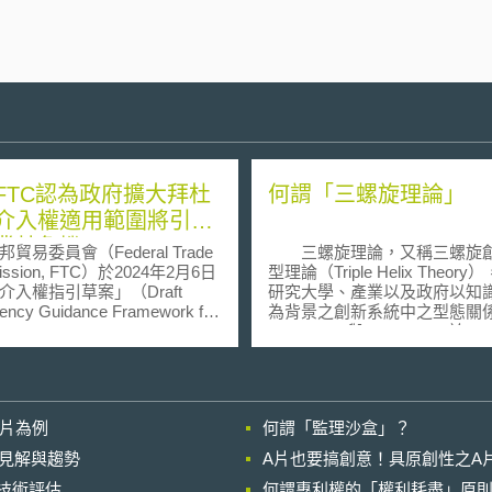
FTC認為政府擴大拜杜
何謂「三螺旋理論」
介入權適用範圍將引發
叢林危機
貿易委員會（Federal Trade
三螺旋理論，又稱三螺旋
ission, FTC）於2024年2月6日
型理論（Triple Helix Theor
介入權指引草案」（Draft
研究大學、產業以及政府以知
gency Guidance Framework for
為背景之創新系統中之型態關
ering the Exercise of March-In
Etzknowitz與Leydesdorff於1
hts）提交意見書。介入權指引草
次提出。 因應知識經濟時代來
國國家標準技術研究院
臨，三螺旋理論著重於政府、
nal Institute of Standards and
與產業界（即為產、官、學）
ology, NIST）2023年12月8日公
創新過程中互動關係的強化。
影片為例
何謂「監理沙盒」？
公報（Federal Register），
探討如何協調產業、政府、學
立政府機關發動《拜杜法》
於知識運用和研發成果產出上
的晚近見解與趨勢
A片也要搞創意！具原創性之A
h-Dole Act）第203條「介入
作；當社會動態產生改變，過
進行技術評估
arch-in rights）之判斷流程與
何謂專利權的「權利耗盡」原則
強大的領域將不足以帶動創新