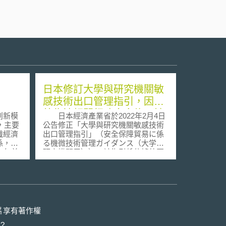
日本修訂大學與研究機關敏
感技術出口管理指引，因應
外為法相關行政命令修正擴
創新模
日本經濟產業省於2022年2月4日
大出口行為之認定範圍
y），主要
公告修正「大學與研究機關敏感技術
識經濟
出口管理指引」（安全保障貿易に係
係，由
る機微技術管理ガイダンス（大学・
995年首
研究機関用））。該指引係依據外匯
與外貿法（外国為替及び外国貿易
學術界
法，下稱外為法）及其行政命令訂
三者在
定，用以協助大學與研究機關，建立
該理論
符合出口管制法規之內控制度，防止
界三方
關鍵技術外流。 經產省於2021年
的合
11月18日公告修正外為法第55條之10
片享有著作權
去單一
第1項授權訂定之行政命令「出口人法
?
活動，
遵標準省令」（輸出者等遵守基準を