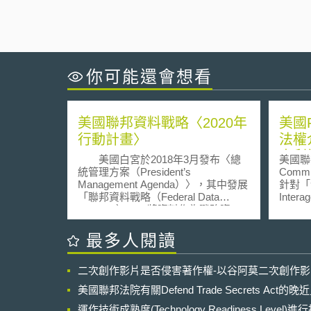
你可能還會想看
美國聯邦資料戰略〈2020年
美國
行動計畫〉
法權
專利
美國白宮於2018年3月發布〈總
美國聯邦
統管理方案（President’s
Comm
Management Agenda）〉，其中發展
針對「
「聯邦資料戰略（Federal Data
Intera
Strategy）」，將資料作為戰略資
Consid
產，藉以發展經濟、提高聯邦政府效
Rig
能、促進監督與透明度，為方案中重
案由美
最多人閱讀
要之工作目標之一。「聯邦資料戰
（Natio
略」之架構上主要包括四個組成部
Techn
二次創作影片是否侵害著作權-以谷阿莫二次創作
分，以指導聯邦資料之管理和使用：
布於聯邦
1.使命宣言：闡明戰略之意圖與核心
旨在訂
美國聯邦法院有關Defend Trade Secrets Act
目的；2.原則：有十大恆定原則對於
（Bay
機關進行指導；3.實作規範：有四十
運作技術成熟度(Technology Readiness Level)
權」（M