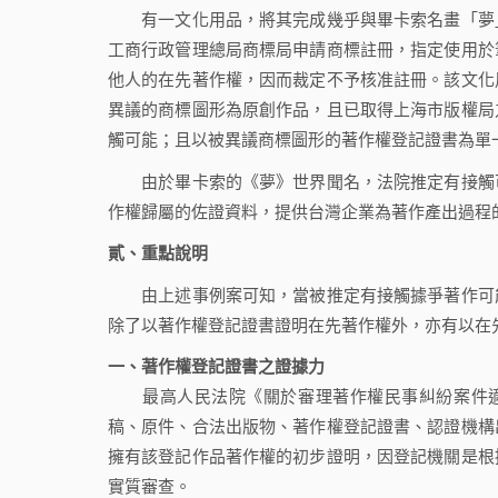
有一文化用品，將其完成幾乎與畢卡索名畫「夢」
工商行政管理總局商標局申請商標註冊，指定使用於
他人的在先著作權，因而裁定不予核准註冊。該文化
異議的商標圖形為原創作品，且已取得上海市版權局
觸可能；且以被異議商標圖形的著作權登記證書為單
由於畢卡索的《夢》世界聞名，法院推定有接觸可
作權歸屬的佐證資料，提供台灣企業為著作產出過程
貳、
重點說明
由上述事例案可知，當被推定有接觸據爭著作可能
除了以著作權登記證書證明在先著作權外，亦有以在
一、著作權登記證書之證據力
最高人民法院《關於審理著作權民事糾紛案件適
稿、原件、合法出版物、著作權登記證書、認證機構
擁有該登記作品著作權的初步證明，因登記機關是根
實質審查。