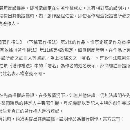
無反證推翻，即可能認定在先著作權成立，具有相對高的證明力
法提出其他證據時，如：創作歷程佐證，即使著作權登記證書所載
為著作人。
著作權法》（下稱著作權法）第3條的作品。惟原定既是作為商
有依據《著作權法》第11條第4款規定，如無相反證明，在作品上
冊證所載之註冊人等資訊，為上揭條文之「署名」。有多件法院判
在於《著作權法》中的「署名」為作者的姓名表示，然商標註冊證
的姓名表示權意義不同。
先商標權註冊證，在多數情況下，如無其他佐證，仍無法證明在
在某個時點的特定人主張著作權，登記機關以登記人主張的創作完
發生非真正的著作權人進行登記。
資訊時，尚須再提出其他證據，證明作品為自行創作，其方式有：