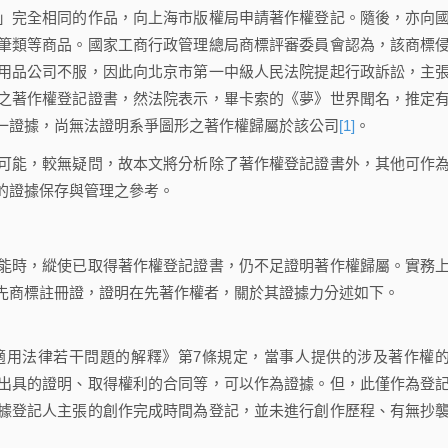
完全相同的作品，向上海市版權局申請著作權登記。隨後，亦向
筆類等商品。國家工商行政管理總局商標評審委員會認為，該商標
用品公司不服，因此向北京市第一中級人民法院提起行政訴訟，主
之著作權登記證書，然法院表示，畢卡索的《夢》世界聞名，推定
一證據，尚無法證明系爭圖形之著作權歸屬於該公司
[1]
。
能，較無疑問，故本文將分析除了著作權登記證書外，其他可作
的證據保存與管理之參考。
時，縱使已取得著作權登記證書，仍不足證明著作權歸屬。實務
先商標註冊證，證明在先著作權者，關於其證據力分述如下。
用法律若干問題的解釋》第7條規定，當事人提供的涉及著作權
出具的證明、取得權利的合同等，可以作為證據。但，此僅作為登
據登記人主張的創作完成時間為登記，並未進行創作歷程、有無抄