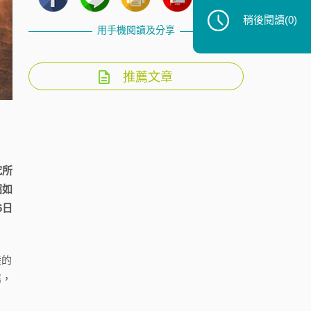
稍後閱讀
(0)
用手機閱讀及分享
推薦文章
究所
昭如
6日
陸的
屬，