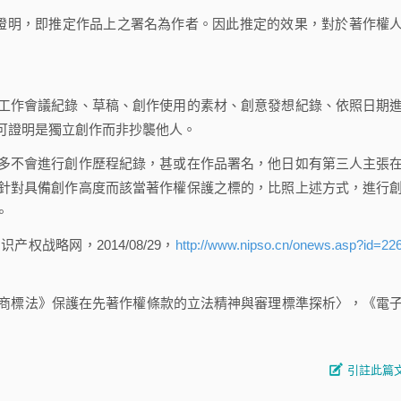
證明，即推定作品上之署名為作者。因此推定的效果，對於著作權
作會議紀錄、草稿、創作使用的素材、創意發想紀錄、依照日期
可證明是獨立創作而非抄襲他人。
不會進行創作歷程紀錄，甚或在作品署名，他日如有第三人主張
針對具備創作高度而該當著作權保護之標的，比照上述方式，進行
。
战略网，2014/08/29，
http://www.nipso.cn/onews.asp?id=22
商標法》保護在先著作權條款的立法精神與審理標準探析〉，《電
引註此篇