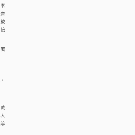
國家
侵害
張被
有接
為著
上，
的底
記人
襲等