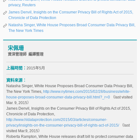
privacy, Reuters
James Denvil, Insights on the Consumer Privacy Bill of Rights Act of 2015,
Chronicle of Data Protection
Natasha Singer, White House Proposes Broad Consumer Data Privacy Bill,
The New York Times
宋佩珊
資深管理師 編譯整理
上稿時間：
2015年5月
資料來源：
Natasha Singer, White House Proposes Broad Consumer Data Privacy Bill,
The New York Times,
http://www.nytimes.com/2015/02/28/business/white-
house-proposes-broad-consumer-data-privacy-bill.html?_r=0
（last visited
Mar. 9, 2015）
James Denvil, Insights on the Consumer Privacy Bill of Rights Act of 2015,
Chronicle of Data Protection,
http://www.hldataprotection.com/2015/03/articles/consumer-
privacy/insights-on-the-consumer-privacy-bill-of-rights-act-of-2015/
（last
visited Mar.9, 2015）
Roberta Rampton, White House releases draft bill to protect consumer data