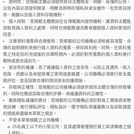
透明性：受規範主體必須提供資訊主體簡潔、明顯、易懂的公告，
公告內容必須提供簡潔、明瞭及即時的隱私與安全運作，包含資訊保
存、揭露以及個人資料存取機制。
個人控制：受規範主體應該在合理範圍內提供機制，讓資料主體能
控制其個人資料之處理，同時也規範應讓消費者撤銷個人資料使用的
同意。
注重資料蒐集與合理使用：受規範的公司機構必須依據其清楚、合
理的說明規則來進行個人資料的蒐集、保存與利用。同時，在資料蒐
集之特定目的完成後的合理時間內，必須針對所蒐集的個人資料進行
刪除或是去識別化。
安全性的維護：為了維護個人資料之安全性，以防止其遺失、陷入
危險、改變以及未經授權之使用或是揭露，公司機構必須進行安全風
險評估，並且採取合理的資訊安全防護措施。
存取與正確性：受規範的公司機構必須提供資訊主體合理的存取權
利，同時也應該採取合理的步驟，來維護資料的正確性。
擔負隱私維護的責任：受規範的公司機構必須針對員工實施資安教
育訓練、進行隱私評估、隱私設計、遵守隱私保護義務以及採取適當
的措施來遵循本草案之規定。
不受本草案規範之公司機構：
25名員工以下的小型公司，且其處理者僅限於員工與求職者之個
人資料。