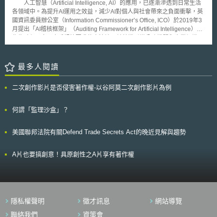
部分，因應生產過程逐步自動化的潮流，本次修正於原有規範下增設規定指
人工智慧（Artificial Intelligence, AI）的應用，已逐漸滲透到日常生活
於使仿冒品下架，故，此次，除了於紐約對加拿大、澳洲、義大利、中國與
出，如以自動化設備執行秤重、測量、分裝、產量計算、設備清潔與使用記
各領域中。為提升AI運用之效益，減少AI對個人與社會帶來之負面衝擊，英
日本等企業提起訴訟，也針對銷售其知名運動鞋款 “Chuck Taylor”仿冒品的
錄、生產與管控紀錄等之工作，且符合相關條文要求，並有一人檢查該設備
國資訊委員辦公室（Information Commissioner’s Office, ICO）於2019年3
大型零售商Wal-Mart 和Ralph Lauren 提起訴訟。另向有權禁止仿冒品進口
是否如預設正常運作，則視為合乎原有規範下須有一人操作另一人檢查之規
月提出「AI稽核框架」（Auditing Framework for Artificial Intelligence），
的美國國際貿易委員會(ITC)申請禁制令，禁止進口、銷售該仿冒鞋款。
定。亦即修正後之執行，只需一人加以確認該自動化設備是否適當運作即為
作為確保AI應用合乎規範要求的方法論，並藉機引導公務機關和企業組織，
Converse 總經理表示感到相當幸運，被公認為美國的流行指標，如此
已足，毋須就過程中的每一步驟加以檢視，避免多餘人力之浪費。 總
評估與管理AI應用對資料保護之風險，進而建構一個可信賴的AI應用環境。
舉動，目的只是在停止仿冒的侵權行為。歡迎公平競爭，但任何公司都沒有
括來說，本次修正確保法規確實涵蓋現行業界的操作實務，同時並確立FDA
AI稽核框架主要由二大面向所構成—「治理與可歸責性」
權利抄襲Chuck Taylor的商標樣式。
將藥品CGMP規範與以現代化，並與國際標準調和之目標，為以漸進方式修
（governance and accountability）以及「AI特定風險領域」（AI-specific
最多人閱讀
訂藥品CGMP規範跨出重要的一步。
risk areas）。「治理與可歸責性」面向，係就公務機關和企業組織，應採
取措施以遵循資料保護規範要求的角度切入，提出八項稽核重點，包括：風
二次創作影片是否侵害著作權-以谷阿莫二次創作影片為例
險偏好（risk appetite）、設計階段納入資料保護及透過預設保護資料
（data protection by design and by default）、領導管理與監督
（leadership management and oversight）、政策與程序（policies and
何謂「監理沙盒」？
procedures）、管理與通報架構（management and reporting
structures）、文書作業與稽核紀錄（documentation and audit trails）、遵
美國聯邦法院有關Defend Trade Secrets Act的晚近見解與趨勢
循與確保能力（compliance and assurance capabilities）、教育訓練與意
識（training and awareness）。 「AI特定風險領域」面向，則是ICO
特別針對AI，盤點下列八項潛在的資料保護風險，作為風險管理之關注重
A片也要搞創意！具原創性之A片享有著作權
點： 一、 資料側寫之公平性與透明性（fairness and transparency in
profiling）； 二、 準確性（accuracy）：包含AI開發過程中資料使用之準確
性，以及應用AI所衍生資料之準確性； 三、 完全自動化決策模型（fully
automated decision making models）：涉及人類介入AI決策之程度，歐盟
一般資料保護規則（General Data Protection Regulation, GDPR）原則上
隱私權聲明
徵才訊息
網站導覽
禁止無人為介入的單純自動化決策； 四、 安全性與網路（security and
cyber）：包括AI測試、委外處理資料、資料重新識別等風險； 五、 權衡
聯絡我們
資策會