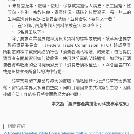
未刻意蒐集、處理、使用、保存或揭露個人病史、原生國籍、性
傾向、性別、宗教信仰、資產狀況、精確的位置資訊、獨一無二的
生物識別資料或是社會安全號碼，並符合以下要件之一者：
在12個月內蒐集個人資料筆數在10,000筆下；
5名員工以下。
除了要求產業發展處理消費者資料的標準或規則，該草案也要求
「聯邦貿易委員會」（Federal Trade Commission, FTC）確認產業
所制定的標準或規則必須符合「消費者隱私權法」的規定，包括提供
消費者有關其資料如何被收集、使用與分享的明確通知。如果進行消
費者資料收集的公司機構違反了「消費者隱私權法」，將會面臨FTC
或是州檢察長所發起的法律行動。
該草案引起了產業界極大的反彈，隱私團體也批評該草案太過寬
鬆，留給產業界太多自由空間，同時目前國會由共和黨所主導，因此
後續立法工作的進行將會面臨極大的挑戰。
本文為「經濟部產業技術司科技專案成果」
相關連結
Roberta Rampton, White House releases draft bill to protect consumer data