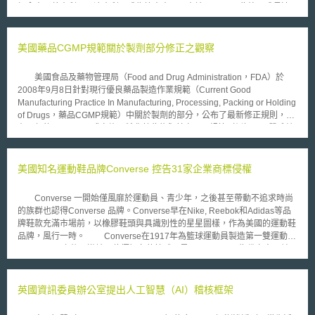
加拿大、義大利以及澳大利亞成為第十大PCT申請國。 此外，成長速
度最顯著的國家連續兩年都來自東北亞，分別為日本(18.8%)、韓國(3.5%)
以及中國大陸(1.8%)，該三國共佔WIPO國際專利申請件數之24.1%。而歐
洲專利公約(European Patent Convention)締約國之申請件數則佔34.6%，
美國藥品CGMP規範關於製劑部分修正之觀察
位居第一位的美國申請件數則佔33.6%。 “日本、韓國、中國大陸之成
長速度極為突出，顯示這些國家的技術強度正快速擴張。自2000年以來，
美國食品及藥物管理局（Food and Drug Administration，FDA）於
日本、韓國、中國大陸的申請量分別成長了162%、200%以及212%”，於
2008年9月8日針對現行優良藥品製造作業規範（Current Good
WIPO中掌管PCT工作之副主任Francis Gurry表示。 其他排名國際專利
Manufacturing Practice In Manufacturing, Processing, Packing or Holding
申請案前五大之國家於2005年申請案件成長率分別為美國的3.8%；德國的
of Drugs，藥品CGMP規範）中關於製劑的部分，公布了最新修正規則，並
4%；法國的6.6%；英國的1.5%。而排名前十五大的國家中，成長率達到二
在同年的12月8日正式實施，希冀藉此能與其它FDA規範（例如：品質系統
位數的有澳大利亞(排名第十三)的10.%以及芬蘭(排名第十四)的11.6%。
規範﹙the Quality System Regulation, 21 CFR part 820﹚）和國際性的
CGMP標準（例如：歐盟CGMP規範﹙the CGMPs of the European
Union﹚）相調和。 本次修正係採漸進式，而非一次性的方式為之，主
美國知名運動鞋品牌Converse 控告31家企業商標侵權
要針對無菌處理（aseptic processing）、石棉過濾裝置（asbestos
filters）之使用、以及第二者驗證（verification by a second individual）等
Converse 一開始僅風靡於運動員、青少年，之後甚至帶動不追求時尚
做修正。 首先，針對無菌處理部分，要求設備及器具必須清潔、保
的族群也認得Converse 品牌。Converse早在Nike, Reebok和Adidas等品
養，且視藥品的本質不同，予以消毒和（或）殺菌，以避免故障或污染。對
牌鞋款充滿市場前，以橡膠鞋頭與具識別性的星星圖樣，作為美國的運動鞋
於可能遭微生物污染致影響其預定用途之原料、藥品容器或封蓋，要求應於
品牌，風行一時。 Converse在1917年為籃球運動員製造第一雙運動鞋
使用前經過微生物檢驗。此外，尚新增生物負荷量測試（bioburden
—All Star，之後更邀請一位極知名的籃球明星Chuck Taylor為代言人，並以
testing）於管制程序的列表中，以保障每批藥品之均一及完整性。 其
其為鞋款命名，引起旋風，成為美國青少年家喻戶曉的品牌，現已於全球累
次，關於石棉過濾裝置之使用方面，回應一直以來所存在著將使用於生產液
計銷售十億雙。 現在，這間百年鞋類製造商表示，Chuck Taylor鞋款廣
態注射劑產品（liquid injectable products）之過濾裝置規範更現代化的需
泛可被識別的核心要素—黑色條紋和橡膠鞋頭被仿冒，對此，Converse 所
英國資訊委員辦公室提出人工智慧（AI）稽核框架
求，本次修正明訂，於今後禁止使用石棉過濾裝置，同時，亦將石棉過濾裝
屬的Nike公司已於2003年請求損害賠償；復於2008年寄發180封禁止令予
置於非纖維釋出性過濾裝置的定義之中刪除。 最後，有關第二者驗證
販售外觀類似Chuck Taylor鞋款的零售商，藉此保護品牌。然其主要目的在