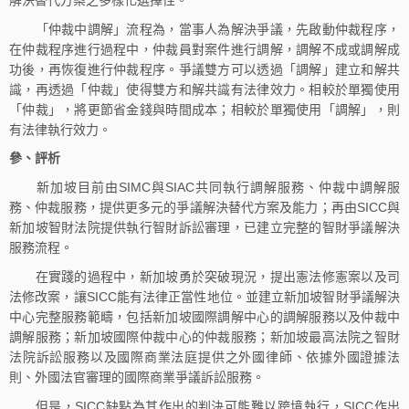
「仲裁中調解」流程為，當事人為解決爭議，先啟動仲裁程序，
在仲裁程序進行過程中，仲裁員對案件進行調解，調解不成或調解成
功後，再恢復進行仲裁程序。爭議雙方可以透過「調解」建立和解共
識，再透過「仲裁」使得雙方和解共識有法律效力。相較於單獨使用
「仲裁」，將更節省金錢與時間成本；相較於單獨使用「調解」，則
有法律執行效力。
參、評析
新加坡目前由SIMC與SIAC共同執行調解服務、仲裁中調解服
務、仲裁服務，提供更多元的爭議解決替代方案及能力；再由SICC與
新加坡智財法院提供執行智財訴訟審理，已建立完整的智財爭議解決
服務流程。
在實踐的過程中，新加坡勇於突破現況，提出憲法修憲案以及司
法修改案，讓SICC能有法律正當性地位。並建立新加坡智財爭議解決
中心完整服務範疇，包括新加坡國際調解中心的調解服務以及仲裁中
調解服務；新加坡國際仲裁中心的仲裁服務；新加坡最高法院之智財
法院訴訟服務以及國際商業法庭提供之外國律師、依據外國證據法
則、外國法官審理的國際商業爭議訴訟服務。
但是，SICC缺點為其作出的判決可能難以跨境執行，SICC作出