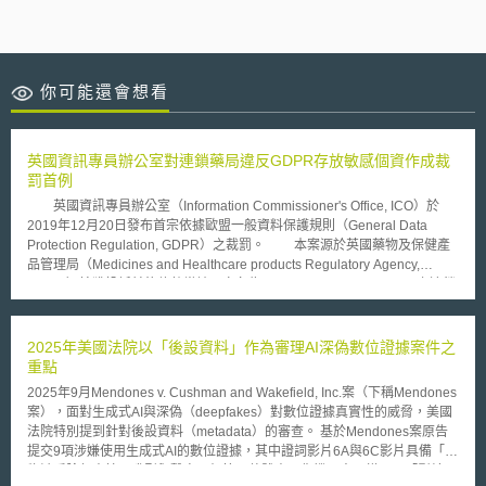
你可能還會想看
英國資訊專員辦公室對連鎖藥局違反GDPR存放敏感個資作成裁
罰首例
英國資訊專員辦公室（Information Commissioner's Office, ICO）於
2019年12月20日發布首宗依據歐盟一般資料保護規則（General Data
Protection Regulation, GDPR）之裁罰。 本案源於英國藥物及保健產
品管理局（Medicines and Healthcare products Regulatory Agency,
MHRA）接獲投訴前往倫敦當地一家名為Doorstep Dispensaree Ltd之連鎖
藥局進行藥品違規調查，卻意外發現其後院存放大量敏感個資文件，約五十
萬個文件檔案皆未做任何資料檔案保護措施，上面更記載名字、地址、出生
日期、NHS號碼、醫療資料及處方籤等患者之個人資料，旋即通報英國資訊
2025年美國法院以「後設資料」作為審理AI深偽數位證據案件之
專員辦公室展開調查。最終英國資訊專員辦公室以該藥局違反歐盟一般資料
重點
保護規則（General Data Protection Regulation, GDPR）第5條1項第f款、
2025年9月Mendones v. Cushman and Wakefield, Inc.案（下稱Mendones
第24條第1項及第32條，裁罰275,000英鎊。其裁罰理由如下： 一、隱私政
案），面對生成式AI與深偽（deepfakes）對數位證據真實性的威脅，美國
策並不符合要求，如未述明蒐集個人資料之類別，未訂定個資保存期限，當
法院特別提到針對後設資料（metadata）的審查。 基於Mendones案原告
事人告知聲明不完備，無當事人權利行使等。 二、無適當安全維護措施
提交9項涉嫌使用生成式AI的數位證據，其中證詞影片6A與6C影片具備「人
三、涉及敏感性個資，違法情狀嚴重 四、未積極配合調查 五、影響層面甚
物缺乏臉部表情、嘴型與聲音不相符，整體表現像機器人一樣」且「影片內
深，導致該藥局配合之上百家療養院，近千名當事人個資受損害。 此