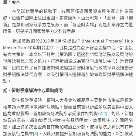
壹、前言
在全球化競爭的趨勢下，各國若僅憑國家資本與生產力作為基
礎，已難在國際上殺出重圍、嶄露頭角。由此可知，「創意」與「創
新」是激化國家競爭力之泉源，而「智慧財產權」則是此泉源之力量
匯集，更是提升國家競爭力之強效手段 。
新加坡政府於2013年3月份提出IP (Intellectual Property) Hub
Master Plan 10年期計畫
[1]
，目標是成為亞洲智慧產權中心。計畫設
有六大策略，本文以下針對【策略四：透過強化智財法院以及智財紛
爭解決替代方案之能力，打造新加坡成為智財爭議解決中心】進行觀
察。目的在於了解新加坡如何透過提高智財法庭行政效率以及推動智
財爭議解決替代方案，以吸引權利人選擇新加坡做為智財爭議解決地
點。
貳、智財爭議解決中心重點說明
發生智財爭議時，權利人大多會依據產品主要銷售市場或是智財
權申請地來選擇爭議解決地點，從而目前智財訴訟多以美國與中國大
陸為重點戰場，新加坡智財法院所承受案件相對稀少
[2]
。對此，新加
坡政府認為，新加坡司法制度擁有具透明度、效率與中立的國際名
聲，加上許多跨國企業皆在新加坡設立分部，使得法院之判決有在新
加坡執行之機會
[3]
，因此只要提升新加坡智財法院的能力，新加坡就