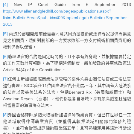
[4]
New IP Court Guide from 6 September 2013
http://www.allenandgledhill.com/pages/publications.aspx?
list=LBulletinAreas&pub_id=409&topic=Legal+Bulletin+September+
2013
[5]
兩造於審理開始前便需要同意共同負擔技術或法律專家提供專業意
見之相關費，然針對勝訴的一方要求敗訴一方支付錢術相關費費用的
權利仍得以保留。
[6]
助理法官的合約是固定時間的，且不享有終身職，並根據需要特定
的工作天數計算報酬，為了建構這個制度，新加坡政府甚至修改憲法
Article 94(4) of the Constitution。
[7]
任何由新加坡國際商業法庭管轄的案件均將由獨任法官或三名法官
進行審理，SICC首任11位國際法官的任期為三年，其中涵蓋大陸法系
的法官以及英美法系的法官，包括Bernard Rix（英國和威爾士）和
Anselmo Reyes （香港），他們都是各自法域下享有頗高威望且經驗
相當豐富的海事海商法官。
[8]
外國合格律師是指未取得新加坡律師執業資質，但已在世界任一其
他法域取得律師執業資質（並獲得其執業法域相關部門頒發的證
書），並符合從事出庭律師職業滿五年；且可熟練運用英語進行訴訟