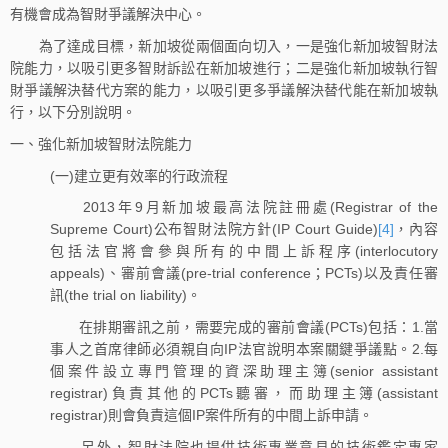
有機會成為智財爭議解決中心。
為了達成目標，新加坡從兩個面向切入，一是強化新加坡智財法
院能力，以吸引更多智財訴訟在新加坡進行；二是強化新加坡執行智
財爭議解決替代方案的能力，以吸引更多爭議解決替代能在新加坡執
行，以下分別說明。
一、強化新加坡智財法院能力
(一)建立更有效率的行政流程
2013年9月新加坡最高法院註冊處(Registrar of the
Supreme Court)公布智財法院方針(IP Court Guide)
[4]
，內容
包括法官將會參與所有的中間上訴程序(interlocutory
appeals)、審前會議(pre-trial conference；PCTs)以及責任審
訊(the trial on liability)。
在排期審訊之前，需要完成的審前會議(PCTs)包括：1.當
事人之首席律師必須親自向IP法官說明本案關鍵爭議點。2.每
個案件設立專門管理的資深助理主簿(senior assistant
registrar)負責其他的PCTs聽審，而助理主簿(assistant
registrar)則會負責這個IP案件所有的中間上訴申請。
另外，智財法院也提供技術專業意見的技術鑑定專家