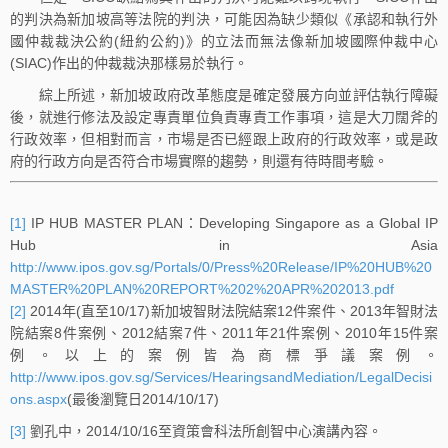
的判決為新加坡高等法院的判決，可能因為缺少類似《承認和執行外
國仲裁裁決公約(紐約公約)》的立法而無法像新加坡國際仲裁中心
(SIAC)作出的仲裁裁決那樣易於執行。
綜上所述，新加坡政府改革態度是確定發展方向並評估執行障礙
後，就進行修法及設定專責單位負責專責工作事項，這是大刀闊斧的
行政效率，但相對而言，市場是否已經跟上政府的行政效率，或是政
府的行政方向是否符合市場實際的趨勢，則還有待時間考驗。
[1]
IP HUB MASTER PLAN：Developing Singapore as a Global IP
Hub in Asia
http://www.ipos.gov.sg/Portals/0/Press%20Release/IP%20HUB%20
MASTER%20PLAN%20REPORT%202%20APR%202013.pdf
[2]
2014年(直至10/17)新加坡智財法院結案12件案件、2013年智財法
院結案8件案例、2012結案7件、2011年21件案例、2010年15件案
例。以上的案例皆為商標爭議案例。
http://www.ipos.gov.sg/Services/HearingsandMediation/LegalDecisi
ons.aspx
(最後瀏覽日2014/10/17)
[3]
劉孔中，2014/10/16至資策會科法所創智中心演講內容。