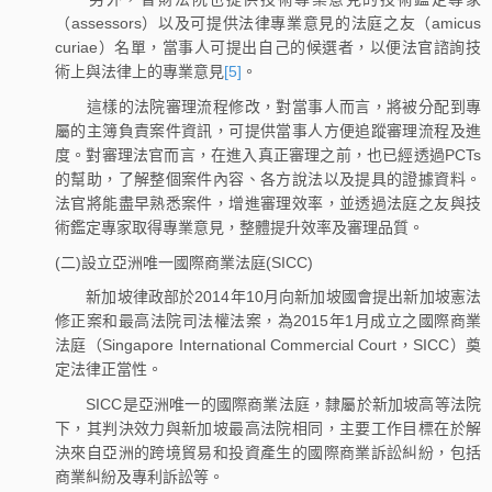
（assessors）以及可提供法律專業意見的法庭之友（amicus
curiae）名單，當事人可提出自己的候選者，以便法官諮詢技
術上與法律上的專業意見
[5]
。
這樣的法院審理流程修改，對當事人而言，將被分配到專
屬的主簿負責案件資訊，可提供當事人方便追蹤審理流程及進
度。對審理法官而言，在進入真正審理之前，也已經透過PCTs
的幫助，了解整個案件內容、各方說法以及提具的證據資料。
法官將能盡早熟悉案件，增進審理效率，並透過法庭之友與技
術鑑定專家取得專業意見，整體提升效率及審理品質。
(二)設立亞洲唯一國際商業法庭(SICC)
新加坡律政部於2014年10月向新加坡國會提出新加坡憲法
修正案和最高法院司法權法案，為2015年1月成立之國際商業
法庭（Singapore International Commercial Court，SICC）奠
定法律正當性。
SICC是亞洲唯一的國際商業法庭，隸屬於新加坡高等法院
下，其判決效力與新加坡最高法院相同，主要工作目標在於解
決來自亞洲的跨境貿易和投資產生的國際商業訴訟糾紛，包括
商業糾紛及專利訴訟等。