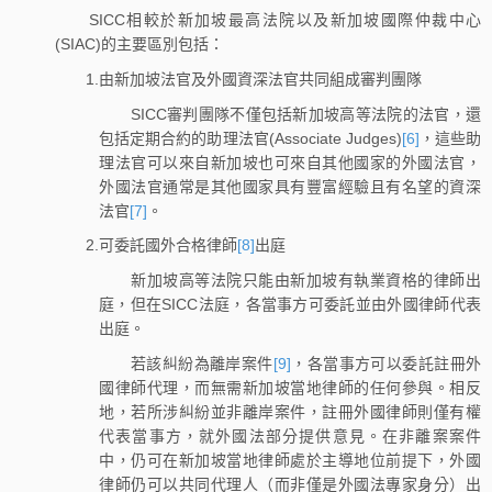
SICC相較於新加坡最高法院以及新加坡國際仲裁中心
(SIAC)的主要區別包括：
1.由新加坡法官及外國資深法官共同組成審判團隊
SICC審判團隊不僅包括新加坡高等法院的法官，還
包括定期合約的助理法官(Associate Judges)
[6]
，這些助
理法官可以來自新加坡也可來自其他國家的外國法官，
外國法官通常是其他國家具有豐富經驗且有名望的資深
法官
[7]
。
2.可委託國外合格律師
[8]
出庭
新加坡高等法院只能由新加坡有執業資格的律師出
庭，但在SICC法庭，各當事方可委託並由外國律師代表
出庭。
若該糾紛為離岸案件
[9]
，各當事方可以委託註冊外
國律師代理，而無需新加坡當地律師的任何參與。相反
地，若所涉糾紛並非離岸案件，註冊外國律師則僅有權
代表當事方，就外國法部分提供意見。在非離案案件
中，仍可在新加坡當地律師處於主導地位前提下，外國
律師仍可以共同代理人（而非僅是外國法專家身分）出