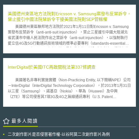
容循環撥放」等AI深偽影片之典型特徵，法院懷疑原告舉證的數位證據為AI
為英國資訊專員辦公室首宗依據歐盟一般資料保護規則確定裁罰之案例且涉
深偽影片。 因此，法院要求原告須提出該影片的後設資料，包含文件格
及敏感性個資，有其指標性。除此之外，英國航空與萬豪酒店之個資外洩案
式、創建/修改日期、文件類型、拍攝影片的快門速度等客觀資訊。 法院表
美國德州東區地方法院對Ericsson v. Samsung案發布反禁訴令，
亦欲依GDPR進行裁罰，實值持續關注後續發展。
示，原告提交的後設資料不可信，因為包含許多通常不會出現在後設資料的
禁止援引中國法院禁訴令干擾美國法院對SEP管轄權
資訊（非典型的資訊），例如：著作權聲明。且法院進一步指出，許多非典
美國德州東區聯邦地方法院於2021年1月11日對Ericsson v. Samsung
型的資訊被放在不相關的欄位，例如：Google地圖的URL網址、電話號
案發布反禁訴令（anti-anti-suit injunction），禁止三星援引中國大陸湖北
碼、GPS座標及地址等被放在「音樂類型」（musical genre）欄位內。因
省武漢市中級人民法院作出之禁訴令（anti-suit injunction），以強制執行
此法院懷疑，前述「非典型之後設資料」是被有存取文件與編輯權限的人添
愛立信4G及5G行動通訊技術領域的標準必要專利（standards-essential
加的「後設資料」。 原告則主張，其透過iOS 12.5.5版本作業系統的Apple
patents, SEPs）。 本案源於三星與愛立信更新全球專利交叉授權契約
iPhone 6 Plus手機拍攝影片6A。法院指出，直到iOS 18版本作業系統，
時，雙方對於SEP授權價格是否符合公平、合理、無歧視（Fair,
iPhone才推出可用於生成深偽影片的新功能「Apple Intelligence」相關技
Reasonable and Non-discriminatory, FRAND）未能達成協議。故2020年
術，且該版本需要使用iPhone 15 Pro或更新的手機機型，因此法院發現技
12月11日，愛立信在美國德州東區地方法院對三星提起訴訟並為通知，請
InterDigital於美國ITC再啟關稅法第337條調查
術上的矛盾。 法院認為，本案生成式AI影片已超越提交虛假引文（Fictitious
求美國法院確認愛立信的SEP授權符合FRAND；三星則於12月7日，選擇
Citations，即過往案例曾出現過律師提出AI虛構的判例之情況）的範疇。在
向中國大陸武漢法院提起訴訟，請求對愛立信裁定發布禁訴令，禁止愛立信
訴訟中使用深偽證據，嚴重影響了法院的審理與公眾對司法的信任，並增加
美國著名非專利實施實體（Non-Practicing Entity, 以下簡稱NPE）公司
在全球其他國家的法院另行提起SEP訴訟救濟，直到12月25日中國法院核
法院評估該證據是否為深偽之成本。因此，法院採取嚴厲的永久駁回訴訟
－InterDigital（InterDigital Technology Corporation），於2013年1月31日
准禁訴令後才通知愛立信。愛立信旋即於12月28日向美國法院提出暫時禁
（dismissed with prejudice），以表示對企圖以深偽資料為證據的行為持
以三星（Samsung）、諾基亞（Nokia）、華為（Huawei）及中興
令和反禁訴令（禁止中國禁訴令干擾），美國法院立即同意核發暫時禁令，
「零容忍」態度。 Mendones案展現法院審理AI深偽數位證據的細節，如
（ZTE）等公司侵害其7項3G及4G之無線通訊專利（U.S. Patent
並於2021年1月11日核發初步禁制令，明定在美國一審判決結束前三星須遵
「審視後設資料之內容準確、完整」為法院確認數位證據真實性的重要手
No.7190966、No.7286847、No.7616970、No.7941151、
守以下要求：(1)三星在中國武漢法院民事訴訟中的行動，不得干擾美國德
段。 面對AI時代下數位證據的挑戰，我國司法院、法務部、臺灣高等檢察
No.7706830、No.78009636、No.7502406）為由，向美國國際貿委員會
州東區地院的合法管轄權；(2)禁止三星援引中國武漢法院禁訴令，剝奪或
署、內政部警政署及法務部調查局共同推動之「司法聯盟鏈共同驗證平
（United States International Trade Commission, 以下簡稱USITC）提請
限制愛立信及其子公司在美國實施專利訴訟權利；(3)三星透過不公平的經
台」，以「b-JADE證明標章」結合區塊鏈技術。「b-JADE證明標章」確保
依美國關稅法第337條啟動專利侵權調查（案號：337-TA-868）
最多人閱讀
濟影響力，迫使愛立信需繳納違反中國法院禁訴令罰款，三星應賠償愛立信
鏈下管理數位資料原檔的機制，以及鏈上的「存證資料」包含「與數位原檔
InterDigital成立於1972年，主要研發領域聚焦於「無線語音及數據通訊系
因此所受損害。 另外，美國德州東區地方法院認為，本案兩法院間處
資料最終版本連結的『必要後設資料』」、雜湊值及時戳，如能妥適運用司
統」，所持有的專利組合涵蓋了現今2G、3G、4G及IEEE 802等相關主流
理的是不同的法律爭議。三星是要求中國武漢法院針對愛立信4G及5G的
二次創作影片是否侵害著作權-以谷阿莫二次創作影片為例
法聯盟鏈進行證據「驗真」程序，將有助於強化數位信任。 本文為資策會
技術。依據PatentFreedom於2013年1月的統計資料，InterDigital共持有
SEP訂定全球授權價格；愛立信則是請求美國德州東區地方法院確認，兩家