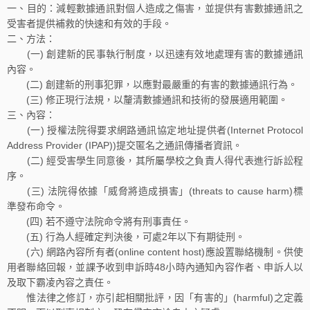
一、目的：減輕數據通訊對個人造成之傷害，並提供有害數據通訊之
受害者提供補救的快速和有效的手段。
二、方法：
(一) 創建新的民事執行制度，以迅速有效地處理有害的數據通訊
內容。
(二) 創建新的刑事犯罪，以應對最嚴重的有害的數據通訊行為。
(三) 修正現行法規，以釐清數據通訊和技術的發展適用範圍。
三、內容：
(一) 授權法院得要求網路通訊協定地址提供者(Internet Protocol
Address Provider (IPAP))提交匿名之通訊傳播者資訊。
(二) 經受害學生同意後，其所屬學校之負責人得代表進行訴訟程
序。
(三) 法院得依據「威脅將造成損害」(threats to cause harm)標
準發布命令。
(四) 若不遵守法院命令將有刑事責任。
(五) 行為人經確定判決後，可處2年以下有期徒刑。
(六) 網路內容所有者(online content host)應設置聯絡機制。供使
用者聯絡回報，並課予收到申訴時48小時內通知內容作者、申訴人以
及取下霸凌內容之責任。
惟法律之修訂，亦引起相關批評，因「有害的」(harmful)之定義