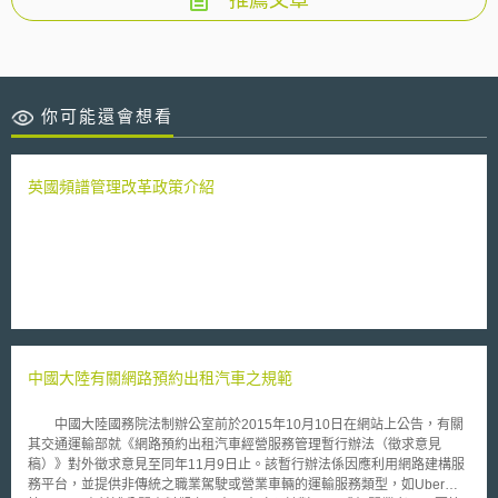
推薦文章
你可能還會想看
英國頻譜管理改革政策介紹
中國大陸有關網路預約出租汽車之規範
中國大陸國務院法制辦公室前於2015年10月10日在網站上公告，有關
其交通運輸部就《網路預約出租汽車經營服務管理暫行辦法（徵求意見
稿）》對外徵求意見至同年11月9日止。該暫行辦法係因應利用網路建構服
務平台，並提供非傳統之職業駕駛或營業車輛的運輸服務類型，如Uber