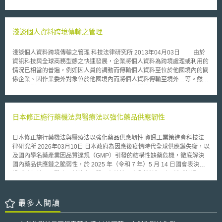
等。 由前述公開資料觀之，中國大陸預計對Uber或相關業者，只要符
合從事網路預約出租汽車經營服務，即納入交通運輸主管部門之管制範圍。
且依提供服務類型不同，區分為網路預約出租汽車經營服務（指平台）、及
網路預約出租汽車經營者（實際提供服務之業者）二大類，並分別進行管
淺談個人資料跨境傳輸之管理
理，如不得提供類似計程車之巡遊載客。 此外，依目前規劃，國務院
交通運輸主管部門（指交通運輸部）負責指導全國網路預約出租汽車管理工
淺談個人資料跨境傳輸之管理 科技法律研究所 2013年04月03日 由於
作，而縣級以上的人民政府，其交通運輸主管部門（如地方交通委員會或交
資訊科技與全球商務型態之快速發展，企業將個人資料為跨境處理或利用的
通局）須實施網路預約出租汽車管理。如要求縣級以上之主管機關應建立監
情況已相當的普遍，例如因人員的調動而傳輸個人資料至位於他國境內的關
管平台及進行監督管理，如定期公開車輛、駕駛人及乘客評價等資訊外，網
係企業、因作業委外對象位於他國境內而將個人資料傳輸至境外…等。然
路預約出租汽車經營服務之平台及相關業者依該暫行辦法規定須取得「道路
而，企業將個人資料為跨境處理或利用時，時常因為各地法令之不一，而面
運輸經營許可證」，而從事該運輸服務所使用之車輛除限7人座以下，並應
臨阻礙，進而影響其商務活動的進行。我國為一海島型國家，長年倚賴國際
登記為出租客運、安裝衛星定位及報警裝置等，且須有「道路運輸證」。
通商，是以，有關於個人資料跨境傳輸之課題，為有關當局所不能忽視者。
另該暫行辦法不適用於對原屬巡遊出租汽車使用電信、互聯網等方式為
本文擬就世界主要國家及機構之個人資料跨境傳輸國際合作機制精要說明，
日本修正施行藥機法與醫療法以強化藥品供應韌性
乘客提供服務，及不以營利為目的之共乘，如通勤或節假日私人小客車合乘
並提出我國公務機關可能採取之作法建議。 壹、事件摘要 對於個人資
等類型。
料跨境傳輸議題的管理，涉及了多個面向的課題，其中包括了對於各國國家
日本修正施行藥機法與醫療法以強化藥品供應韌性 資訊工業策進會科技法
主權的尊重、各國個人資料法令的不一致對於商務活動的影響、個人資料保
律研究所 2026年03月10日 日本政府為因應後疫情時代全球供應鏈失衡，以
護與國家利益的平衡…等。觀察各國與國際組織之動態，其基於政治以及經
及國內學名藥產業因品質違規（GMP）引發的結構性缺藥危機，徹底解決
濟上利益，皆致力推動與調和國際間個人資料保護原則。 以歐盟為
國內藥品供應鏈之脆弱性，於 2025 年（令和 7 年）5 月 14 日國會表決通
例，因對於人權的尊重與個人隱私的重視，歐盟所建立的跨國個人資料傳輸
過《確保藥品及醫療器材等之品質、有效性及安全性法》（下稱《藥機
規範較為嚴格，而此舉對企業為個人資料之跨境處理或利用造成困擾，阻礙
法》）與《醫療法》等之修正法（令和7年法律第37號），並自同年 11 月
個人資料的自由流動。為此，歐盟採納了個人資料跨境傳輸時所需遵守之標
20 日起分階段施行。此項歷史性改革象徵日本為了確保藥品供應韌性，從
準契約條款，以及具有拘束力之合作規則，以克服個人資料難以自由流動之
藥事管制與確保醫療提供體制之觀點，將企業的自主遵從正式躍升為國家經
最多人閱讀
困難。另一方面，觀察APEC之個人資料保護指令的內容，可以發現個人資
濟安全保障之核心位階。管理手段亦從過往的行政上通知，轉向具備法律強
料保護之課題受到重視係為了促進區域內電子商務活動之發展。 上述
制力之「韌性監控體系」。 壹、立法背景 2020 年底，日本因日醫工、小林