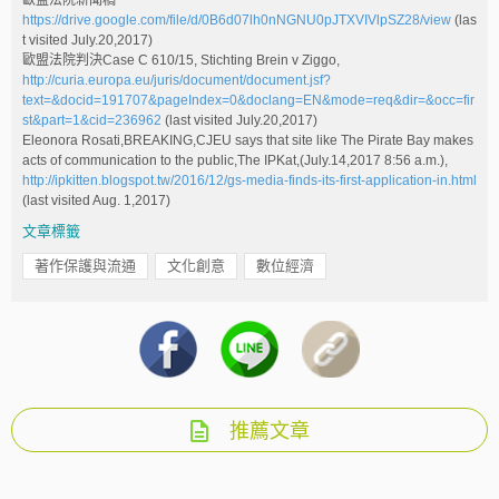
https://drive.google.com/file/d/0B6d07lh0nNGNU0pJTXVIVlpSZ28/view
(las
t visited July.20,2017)
歐盟法院判決Case C 610/15, Stichting Brein v Ziggo,
http://curia.europa.eu/juris/document/document.jsf?
text=&docid=191707&pageIndex=0&doclang=EN&mode=req&dir=&occ=fir
st&part=1&cid=236962
(last visited July.20,2017)
Eleonora Rosati,BREAKING,CJEU says that site like The Pirate Bay makes
acts of communication to the public,The IPKat,(July.14,2017 8:56 a.m.),
http://ipkitten.blogspot.tw/2016/12/gs-media-finds-its-first-application-in.html
(last visited Aug. 1,2017)
文章標籤
著作保護與流通
文化創意
數位經濟
推薦文章