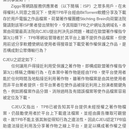
Ziggo等網路服務供應業者（以下簡稱：ISP）之眾多用戶，在未
得權利人同意之情況下，使用TPB平台經由BitTorrent軟體分享及下載
存於用戶電腦之作品檔案。荷蘭著作權團體Stichting Brein向荷蘭法院
聲請對該等ISP業者發出禁制令，令其阻斷TPB之IP網址及網域名。本
案由荷蘭最高法院向CJEU提出判決先訴問題，確認在歐盟著作權指令
第3(1)條下， TPB等網站管理者於其平台上雖不提供作品檔案，但使
用前述分享軟體使網站使用者得搜尋並下載受著作權保護之作品，是
否構成對公眾傳輸行為？
CJEU之認定如下：
任何讓用戶得接近利用受保護之著作物，即構成歐盟著作權指令
第3(1)條稱之傳輸行為。在本案中著作物是經由TPB，使平台使用者
能於任何時間及地點接近利用著作物，雖著作物檔案是由其他使用者
而非平台業者提供，但平台業者在使作品被接近利用上扮演者關鍵角
色，例如將檔案作品分類、消除過時及有錯誤檔案等使作品檔案容易
被定位及下載。
CJEU又指出， TPB已被告知其平台提供未經授權之著作物檔
案，仍鼓勵使用者於平台上下載違法檔案，並經由廣告賺取可觀營
收，故TPB不能主張其無從得知行為之違法性。因此CJEU認定TPB協
助違法接近利用及分享著作物之線上平台，是足以構成著作權之侵