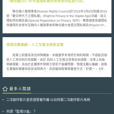
「聯合國2017年年度隱私報告聚焦政府監督行為」
公布新的法規命令，取消感知無線電技術作為必要條件之要求，並調整技術
規範，也預告將選擇民間業者來進行地理資料庫之管理與建置。 2011
聯合國人權理事會(Human Rights Council)於2016年3月8日依據28/16
年01月26日，FCC正式公告九家業者，包括Comsearch、 Frequency
號「數位時代下之隱私權」(Right to Privacy in the Digital Age)決議，設立
Finder、Google、KB Enterprises LLC and LS Telcom、 Key Bridge
隱私特別報告員(Special Rapporteur on Privacy, SRP)，專責調查各國隱私
Global LLC、 Neustar、Spectrum Bridge、 Telcordia Technologies、
保護情形並每年定期向人權理事會和聯合國大會提交隱私報告(Report of the
WSdb LLC.。這九家業者將必須針對2010年所發佈之新規則提出補充資
Sepcial Rapporteur on the right to privacy)。 2017年年度隱私報告
料，並與FCC工程技術辦公室（Office of Engineering and Technology ，
(A/HRC/34/60)於2月24日提出，報告除延續第一年報告中所列出的五大隱
OET）配合，舉行一系列的研討與測試實驗，確立最後的技術標準與測試資
私優先課題 (跨國界隱私認知、安全與監督、巨量資料與開放資料、健康資
料庫運作的穩定度。 FCC亦表示，資料庫管理者必須同意，他們將不
料、企業擔任資料管理者議題等)，主題聚焦於「情報蒐集」行為的監督，
情理法難兼顧，人工生殖法再掀波瀾
會從事任何歧視性及反競爭行為，亦不可有危及用戶隱私之行為。 在
將政府監督行為歸類為十項： 基於使用國際化、標準化的術語和語言而有
FCC指定地理資料庫的管理者後，美國開放閒置頻譜使用的前置準備也可說
監督必要； 基於了解國家體系、體系比較之監督必要，以秘密(secretive)或
是完成，未來等業者完成測試，相關利用頻譜的設備上市之後，可望為無線
陸軍上尉連長孫吉祥殉職後，未婚妻李幸育終於順利取精，不過能否接
公開形式進行； 促進、保護基本人權之相關措施； 保障與救濟措施(隱私特
通訊市場帶來更多低成本的選擇。
受人工受孕則仍有變數。由於 目前人工生殖法草案尚未過關，法律上尚無
別報告員建議採國際性層次)； 責任與透明度； 為蒐集、討論實務實踐狀
明確規範，且由於此種案件勢將引發若干後續問題，情理法難以兼顧，故衛
況； 對政府監督行為之進一步討論； 尋求與公民溝通管道； 基於放寬安全
生署國民健康局長吳浚明表示，目前擬採取專案審查方式，於週一﹙ 9月13
部門、執法機關秘密性監督之必要； 基於對政府監督議題之公共論壇需
日﹚邀集律師、醫學倫理、婦女團體、不孕症代表等專家，共同討論是否同
求。 期中報告對現階段政府監督行為以隱私友善(privacy-friendly)立場
意李幸育進行人工受孕。 在正式同意人工受孕之前，如果有醫師私下
出發，總結後續推動方向如下： 為何民粹主義(polulism)、隱私兩議題與安
協助進行，衛生署將得以「其醫療行為違反醫學倫理」為由﹙醫師法第二十
全議題會產生衝突； 國家如何透過監督情報增進隱私保護； 誰有權主張隱
五條﹚，依同法二十五條之一予以懲戒。至於衛生署長侯勝茂先前表示，要
最多人閱讀
私權，隱私權的普世性(universality)於政府監督行為具特別意義； 隱私權如
檢討人工生殖法草案之具體內容，放寬「不孕夫妻而且雙方健在」的限制，
何透過內國法、國際法的推動而更加落實； 透過更廣泛討論，關於監督的
吳浚明則坦承，此項指示的難度很高，因為目前連草案都還在等待立法院審
法律文件及相關國際法規範可期待成熟發展。
二次創作影片是否侵害著作權-以谷阿莫二次創作影片為例
查，如果等草案過了再行修正，退案修正一來一往間，將耗費相當時日，更
何況死後取精可否進行人工生殖之情形更屬複雜，預期難在短期之間獲得定
論。
何謂「監理沙盒」？