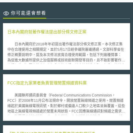
你可能還會想看
日本內閣府就著作權法提出部分條文修正案
日本內閣府於2018年年初提出著作權法部分條文修正案，本次修正集
中在合理使用之相關規定，並於5月17日經參議院審議通過。文部科學省在
修正概要說明中，提及本次修法放寬合理使用範圍，包括下列幾種情事：
為促進大數據所提供之加值服務或技術創新開發等目的，且不致影響著作之
市場價值（如圖書檢索加上部分書籍資訊、論文比對檢索顯示部分原始論文
內容）。 老師以教學或提供學生預、複習為目的，利用他人著作所製作之
教材，以網路傳輸之方式，上傳後供學生下載使用。 為提供視障者閱讀或
因肢體殘障而無法翻閱書籍之人，而將書籍文字以錄音方式呈現。 將美術
FCC指定九家業者負責管理閒置頻譜資料庫
館或博物館之展出品，製作成可使用於平板電腦之數位檔案，並用於展館導
覽上。 上述情形均無須得著作權人之同意。日本政府期待透過本次修
美國聯邦通訊委員會（Federal Communications Commission，
法， 在教育推動、便利身障人士及美術館之數位典藏利用等相關數據資訊
FCC）於2008年11月公布法規命令，開放閒置無線頻譜之使用。閒置頻譜
產業發展上，有效緩解可能產生侵害著作權之問題，故此次條文修正案及後
緣起於美國無線電視訊號，對於鄉村或偏遠人口較少之地區並無覆蓋，這些
續相關立法動態值得密切注意。
地區之無線電視頻譜處於閒置未用狀態。FCC因應無線通訊對頻譜之需求，
在以拍賣釋出新頻譜的同時，也由增進既有頻譜的效率著手。 FCC於
此法規命令中公布初步的技術規範，包含使用地理資料庫以及感知無線電技
術作為利用閒置頻譜之要件。之後，FCC於2009年11月公告接受業者遞交
計畫書，審查是否能成為資料庫管理者之資格。 2010年9月FCC再度