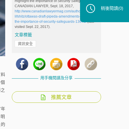
Highlight the Importance of Security Safeguards,
CANADIAN LAWYER, Sept. 18, 2017,
稍後閱讀
(0)
http://www.canadianlawyermag.com/author/lisa-r-
lifshitz/ottawas-draft-pipeda-amendments-highlight-
the-importance-of-security-safeguards-13673/
(last
visited Sept. 22, 2017).
文章標籤
資訊安全
資料
用手機閱讀及分享
多個
節之
推薦文章
7年
聲明
法的