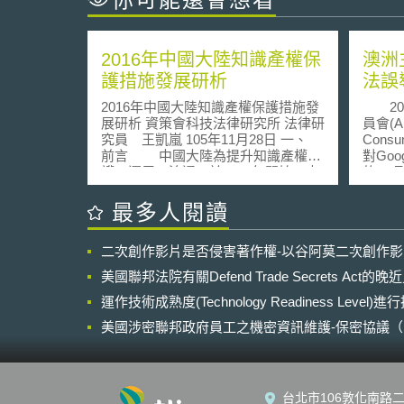
2016年中國大陸知識產權保
澳洲
護措施發展研析
法誤
2016年中國大陸知識產權保護措施發
202
展研析 資策會科技法律研究所 法律研
員會(Aus
究員 王凱嵐 105年11月28日 一、
Consu
前言 中國大陸為提升知識產權保
對Goo
護、運用、流通，於2009年開始，由
的一項
其國家知識產權局每年推出知識產權
的方式
戰略實施推進計畫，確立年度執行目
資範圍的行為
最多人閱讀
標。根據WIPO[1]於2015年所公布的
Goo
年度《世界智慧財產權指標》報告，
個資，
二次創作影片是否侵害著作權-以谷阿莫二次創作
內容中提到中國大陸在專利、商標、
的瀏覽
工業品外觀設計等智慧財產權領域的
這些資
美國聯邦法院有關Defend Trade Secrets Act
申請量均位居世界第一。顯示中國大
放廣告
陸在知識產權上之發展，不僅制度與
運作技術成熟度(Technology Readiness Level)
用戶於
環境不斷成長進步，其知識產權[2]之
Goo
美國涉密聯邦政府員工之機密資訊維護-保密協議（Non-disc
國際地位亦快速提升。 中國大陸2016
然而事
NDA）之使用
年的知識產權推進計畫[3]持續在「嚴
戶對於
格保護知識產權」、「加強知識產權
服務改
創造運用」、「深化知識產權領域改
加入了
台北市106敦化南路二
革」、「加大知識產權對外合作交
更好掌