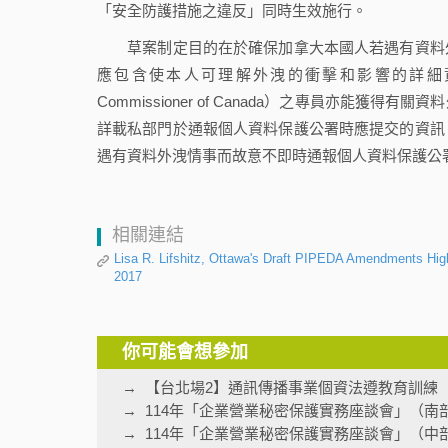
「安全防護措施之違反」同時生效施行。
草案制定目的在於確保加拿大本國人若遇有資料外
應包含使本人可理解外洩的衝擊和影響的詳細資訊。草案
Commissioner of Canada）之專員亦
詳載私部門於通報個人資料保護公署時應提交的資訊
遇有資料外洩情事而故意不即時通報個人資料保護公
相關連結
Lisa R. Lifshitz, Ottawa's Draft PIPEDA Amendments Hi
2017
你可能會想參加
【台北場2】通訊傳播事業個資法遵教育訓練
114年「企業營業秘密保護實務座談會」（南
114年「企業營業秘密保護實務座談會」（中