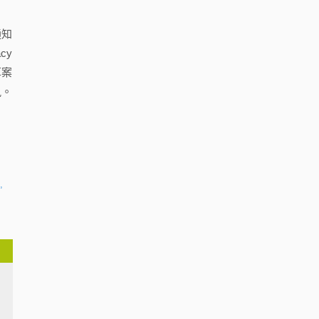
通知
cy
草案
訊。
,