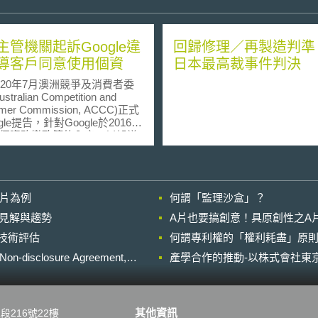
主管機關起訴Google違
回歸修理／再製造判準
導客戶同意使用個資
日本最高裁事件判決
0年7月澳洲競爭及消費者委
tralian Competition and
mer Commission, ACCC)正式
gle提告，針對Google於2016年
個資改變政策的內容，以誤導
取得用戶同意，而擴大使用個
。 於2016年，
gle希望透過在其帳戶中所取得的
連結到用戶在非Google網頁中
影片為例
何謂「監理沙盒」？
紀錄，如此Google將能夠依據
訊，更準確的在其他網站中投
的晚近見解與趨勢
A片也要搞創意！具原創性之A
，以提升廣告費收入。為結合
進行技術評估
Google及其他網站的資料，
何謂專利權的「權利耗盡」原則
gle需更改原本的個資隱私政策，
losure Agreement,
產學合作的推動-以株式會社東京
實上Google並沒有實際取得用
此項改變的同意，反而以類似
進的通知：「我們為您的帳戶
一些可選擇性的功能，讓您能
其他資訊
段216號22樓
控Google所蒐集的資訊及使用