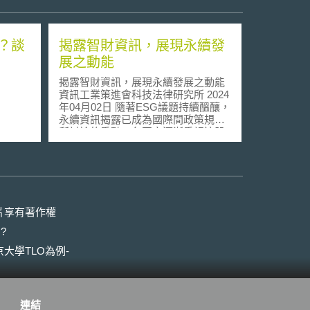
？談
揭露智財資訊，展現永續發
展之動能
揭露智財資訊，展現永續發展之動能
資訊工業策進會科技法律研究所 2024
年04月02日 隨著ESG議題持續醞釀，
永續資訊揭露已成為國際間政策規劃
所討論的重點，各國亦逐漸重視這股
永續浪潮。 另一方面，企業價值的來
源已轉變為智慧財產和無形資產，成
為企業競爭力的來源，對於實現永續
轉型（Sustainable transformation，
SX）或推動永續發展具有重要意義，
因此如何揭露企業對於智慧財產權與
片享有著作權
無形資產的投資於永續報告書中更顯
?
重要。 壹、事件摘要 日本針對智慧財
產與無形資產對於永續發展的政策推
大學TLO為例-
動始於《公司治理守則》的修訂。在
制定出《智財與無形資產管理指引》
後，日本智慧財產權戰略本部強調企
業對於智慧財產與無形資產的投資與
連結
利用，以加速企業價值提升和獲取投