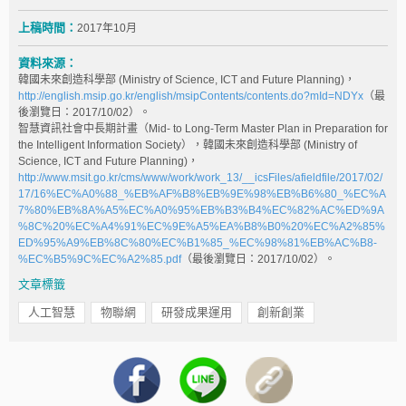
上稿時間：
2017年10月
資料來源：
韓國未來創造科學部 (Ministry of Science, ICT and Future Planning)，
http://english.msip.go.kr/english/msipContents/contents.do?mId=NDYx
（最
後瀏覽日：2017/10/02）。
智慧資訊社會中長期計畫（Mid- to Long-Term Master Plan in Preparation for
the Intelligent Information Society），韓國未來創造科學部 (Ministry of
Science, ICT and Future Planning)，
http://www.msit.go.kr/cms/www/work/work_13/__icsFiles/afieldfile/2017/02/
17/16%EC%A0%88_%EB%AF%B8%EB%9E%98%EB%B6%80_%EC%A
7%80%EB%8A%A5%EC%A0%95%EB%B3%B4%EC%82%AC%ED%9A
%8C%20%EC%A4%91%EC%9E%A5%EA%B8%B0%20%EC%A2%85%
ED%95%A9%EB%8C%80%EC%B1%85_%EC%98%81%EB%AC%B8-
%EC%B5%9C%EC%A2%85.pdf
（最後瀏覽日：2017/10/02）。
文章標籤
人工智慧
物聯網
研發成果運用
創新創業