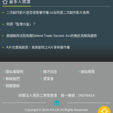
工業品外觀設計，惟需儘快通知專利權人，並支付相應之補償金。
最多人閱讀
義用以破壞關鍵基礎設施的安全與功能之重要零件。 該草案目前於德
2021年10月18日，俄羅斯聯邦政府按民法第1360條第2項規定，頒布第
國聯邦議院（Deutscher Bundestag）進行審查。
1767號法令（Постановление Правительства Российской Федерации
二次創作影片是否侵害著作權-以谷阿莫二次創作影片為例
№ 1767）確定補償數額為受專利保護之商品與服務所產生實際收益之
0.5%。 然而，因烏俄戰爭持續延燒致俄羅斯聯邦政府採取反西方制裁
措施之故，其發布第299號法令，針對第1767號法令再次增修補償數額之認
何謂「監理沙盒」？
定方法，規定：「倘專利權人來自『不友好國家』，則俄羅斯實體或個人未
經專利權人同意，使用相關發明、新型或工業設計進行生產、銷售商品、提
美國聯邦法院有關Defend Trade Secrets Act的晚近見解與趨勢
供勞務及服務時，須向權利人支付權利金為前述活動所產生實際收益之
0%」。 基此，第299號法令應限縮在有國家利益考量之情況下（如：
與國家安全或保護俄羅斯公民的生命、健康相關），針對使用特定的專利或
A片也要搞創意！具原創性之A片享有著作權
商品，可免支付專利強制授權的補償金。換言之，本法令不應解讀為，任何
專利在俄羅斯都可恣意利用，而無需經權利人同意或支付適當補償。惟因無
法預期未來俄羅斯聯邦政府對「不友好國家」會否有其他強制授權情事，故
我國經濟部智慧財產局發函通知專利權人，應密切關注相關議題，並預作準
備以降低風險。
隱私權聲明
徵才訊息
網站導覽
聯絡我們
資策會
相關連結
財團法人資訊工業策進會 統一編號：05076416
Copyright © 2016 STLI,III. All Rights Reserved.