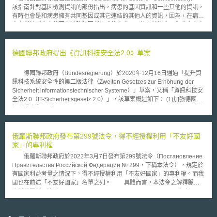
Coordination Center）：邀集專家學者成立跨部門的人工智慧政策協調中
該指南針對基因檢測資訊的部份指出，病患的基因資訊和一些其他的資訊，
心，進行人工智慧政策研議，向政府部門監管提出建言，為人工智慧的開發
有時也會是和病患擁有共同基因或其它連結的其他人的資訊，因為，在病患
使用建立風險管理，並代表國家參與國際論壇。 3. 公眾參與及國際合作：
身上所診斷出來的因有缺陷基因所造成的疾病，可能也就指出了和病患有血
政府機關與監管機構舉辦人工智慧論壇，提出人工智慧的議題與挑戰，邀請
緣關係的親屬的發病可能性，或甚至是幾乎可以確定他們未來也會發病。此
相關人士參與討論，並積極參與國際標準制定，進行國際合作。 我國科技
時，醫師要提醒病患應該立即通知也有可能有此有缺陷基因的親屬，以期能
部在2019年邀集各領域專家學者研議提出「人工智慧科研發展指引」，強
夠協助那些親屬接受預防治療或作更進一步的檢查，對潛在的健康問題有所
德國聯邦政府提出《資訊科技安全法2.0》草案
調以人為本、永續發展、多元包容為核心，以八大指引為標竿，推動人工智
準備。 然而，若是病患表示了反對的意思，例如病患是來自一個破碎
慧發展。我國已有跨部會溝通會議對於人工智慧法制政策進行研討，可觀察
的家庭，和親屬的關係並不良好，或是基於其它個人的理由，所以不願意告
各國軟性監管措施作為我國人工智慧風險管理及產業政策參考，與國際脈動
德國聯邦政府（Bundesregierung）於2020年12月16日通過「提升資
知親屬相關有缺陷基因的風險時，則指南提醒醫師應該要自行衡量身為醫師
建立連結。
訊科技系統安全性的第二版法律（Zweiten Gesetzes zur Erhöhung der
對於保護病患所需遵守的義務，以及協助保護他人免於嚴重傷害兩者之間孰
Sicherheit informationstechnischer Systeme）」草案，又稱「資訊科技安
輕孰重。此外，若經過醫師的判斷之後，決定要向那些親屬告知他們所可能
全法2.0（IT-Sicherheitsgesetz 2.0）」，該草案概述如下： (1)加強德國聯
面對的健康風險時，醫師必須要採行不會透露病患身份的方式為之。
邦資訊安全局（Bundesamt für Sicherheit in der Informationstechnik,
當然此種基因檢測資訊的通知，引起了正反兩極的評價，反對者主張此舉將
BSI）權限： BSI可對聯邦行政事務行使控制與審查權、檢測資訊系統和公
嚴重侵害病患隱私權，也可能損害了醫師與病患間資訊保密的原理原則。唯
共電信網路相連的安全弱點、發展分析惡意軟體和攻擊的系統與程序，並擴
贊成者則指出，許多的基因疾病，如亨丁頓舞蹈症、囊狀纖維化(Cystic
張其對聯邦通訊技術紀錄資料的儲存期間至12個月。 (2)加強消費者保護：
俄羅斯聯邦政府發布第299號法令，得不經授權利用「不友好國
fibrosis)、血友病(Haemophilia)、及乳癌(Breast cancer)等，都有著極高的
導入IT安全標籤（IT-Sicherheitskennzeichen），製造商應於該標籤中置入
家」的專利權
遺傳性及致死率，透過此一機制所能達到的早期警告的效果，或可使得帶有
產品安全性聲明與由BSI提供之IT安全性資訊；此外BSI有權要求電信服務業
相同有缺陷基因的病患親屬，能夠對潛在的健康問題及早有所準備。且若該
俄羅斯聯邦政府於2022年3月7日發布第299號法令（Постановление
者和產品製造商提供其儲存資料與相關必要資訊。 (3)加強企業作為義務：
等親屬正要或未來要透過試管嬰兒取得下一代時，亦可在執行試管嬰兒的程
Правительства Российской Федерации № 299，下稱本法令），規定於
關鍵基礎設施提供者有報告及使用攻擊檢測系統檢測安全威脅的義務，該報
序中進行篩檢，防止下一代的人生繼續遭受此種有缺陷基因所帶來的疾病。
有國家利益考量之情況下，得不經授權利用「不友好國家」的專利權。而我
告義務在草案中將擴張適用於具特定公共利益之公司，如與國防和保密資訊
國也在前述「不友好國家」名單之列。 具體而言，本法令之解釋脈絡
IT產業相關、具經濟上重要性的公司，以及受重大事故條例
應從俄羅斯民法（Гражданский кодекс Российской Федерации）第1360
（Störfallverordnung, StöV）所規範者。 (4)加強國家保護功能： 國家應建
條談起，該條規定在確保國家安全或保護公民生命與健康之極端必要情況
立認證機制，並課予關鍵基礎設施的供應者通過該認證的義務，即供應者需
下，俄羅斯聯邦政府有權決定，未經專利權人同意，使用相關發明、新型和
確保其設施內的零件不具不適當的技術特性，尤其可能被間諜活動或恐怖主