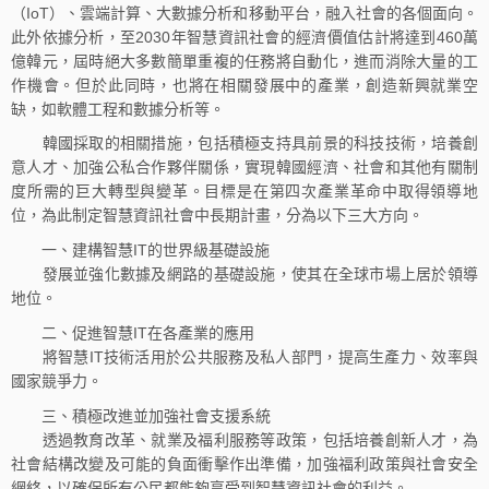
（IoT）、雲端計算、大數據分析和移動平台，融入社會的各個面向。
此外依據分析，至2030年智慧資訊社會的經濟價值估計將達到460萬
億韓元，屆時絕大多數簡單重複的任務將自動化，進而消除大量的工
作機會。但於此同時，也將在相關發展中的產業，創造新興就業空
缺，如軟體工程和數據分析等。
韓國採取的相關措施，包括積極支持具前景的科技技術，培養創
意人才、加強公私合作夥伴關係，實現韓國經濟、社會和其他有關制
度所需的巨大轉型與變革。目標是在第四次產業革命中取得領導地
位，為此制定智慧資訊社會中長期計畫，分為以下三大方向。
一、建構智慧IT的世界級基礎設施
發展並強化數據及網路的基礎設施，使其在全球市場上居於領導
地位。
二、促進智慧IT在各產業的應用
將智慧IT技術活用於公共服務及私人部門，提高生產力、效率與
國家競爭力。
三、積極改進並加強社會支援系統
透過教育改革、就業及福利服務等政策，包括培養創新人才，為
社會結構改變及可能的負面衝擊作出準備，加強福利政策與社會安全
網絡，以確保所有公民都能夠享受到智慧資訊社會的利益。