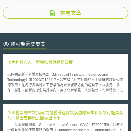
推薦文章
你可能還會想看
以色列發布人工智慧監管與道德政策
以色列創新、科學及技術部（Ministry of Innovation, Science and
Technology）於2023年12月17日公布以色列首個關於人工智慧的監管和道
德政策，在各行各業將人工智慧作為未來發展方向的趨勢下，以多元、協
作、原則、創新的理念為其導向，為了化解偏見、人類監督、可解釋性、透
明度、安全、問責和隱私所帶來的衝擊，以色列整合政府部門、民間組織、
學術界及私部門互相合作制定政策，以求解決人工智慧的七個挑戰，帶領以
色列與國際接軌。 該人工智慧政策提出具體政策方向以制定措施，其中具
有特色的三項為： 1. 軟性監管：人工智慧政策採取軟性監管制度，以
英國醫學總會新指南 提醒醫師在保護病患隱私權和保護可能具有
OECD人工智慧原則（OECD AI Principles）為基礎，採行制定標準、監督
共同基因者健康之間做出衡平
與自律等方式促進人工智慧永續發展，注重以人為本的道德原則，強調創
英國醫學總會（General Medical Council, GMC）在2009年9月公佈了
新、平等、可靠性、問責性。 2. 人工智慧政策協調中心（AI Policy
一份有關醫師保密義務的指南（Guidance for doctors - Confidentiality），