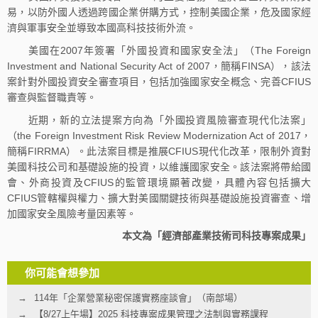
易，以防外國人透過跨國企業併購方式，控制美國企業，危及國家經
濟與軍事安全並導致本國高科技技術外流。
美國在2007年簽署「外國投資和國家安全法」（The Foreign
Investment and National Security Act of 2007，簡稱FINSA），該法
案針對外國投資安全審查項目，包括加強國家安全概念、完善CFIUS
審查與監督職責等。
近期，新的立法提案方向為「外國投資風險審查現代化法案」
（the Foreign Investment Risk Review Modernization Act of 2017，
簡稱FIRRMA）。此法案目標是推展CFIUS現代化改革，限制外資對
美國科技公司和基礎設施的投資，以維護國家安全。該法案將帶給國
會、外商投資及CFIUS的監管環境顯著改變，具體內容包括擴大
CFIUS管轄權與權力、擴大對美國關鍵技術與基礎設施投資審查、增
加國家安全風險考量因素等。
本文為「經濟部產業技術司科技專案成果」
你可能會想參加
114年「企業營業秘密保護實務座談會」（南部場）
【8/27上午場】2025 科技專案成果管理之法制與實務課程