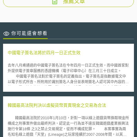
推薦文章
你可能還會想看
中國電子簽名法將於四月一日正式生效
去年八月甫通過的中國電子簽名法在今年四月一日正式生效，而中國首家對
外提供電子簽章服務的憑證機構（電子印章中心）在三月三十日成立。
中國電子簽名法對於電子簽名的定義指出，電子簽名是指數據電文中
以電子形式所含、所附用於識別簽名人身分並表明簽名人認可其中內容的數
據。而電子簽名的適用範圍，除了在涉及婚姻、收養、繼承等人身關係、土
地房屋等不動產權益轉讓、停止供水、供熱、供氣、供電等公用事業服務或
法律、行政法規規定不適用電子文書的其他情形外，均可使用電子簽名。
韓國最高法院判決以虛擬貨幣買賣現金之交易為合法
韓國最高法院於2010年1月10日，針對一項以線上遊戲貨幣換取現金所
構成之刑事案件做出最終判決，認定此一行為並不違反韓國遊戲產業振興法
施行令第18條 之3之禁止交易規定，從而不構成犯罪。 本案事實為兩
名知名線上遊戲「天堂」(Lineage)之玩家陸續於2007-2008年間，以其於