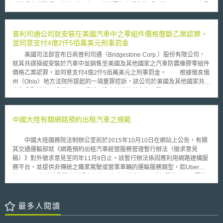
該遊戲中所購得，約值2億3千4百萬韓圜之虛擬貨幣「天幣」(Aden)，陸續
轉賣給其他約2000位遊戲玩家，以賺取價差。該案於2008年經釜山檢察廳
依違反遊戲產業振興法施行令起訴，並聲請簡易判決後，兩名玩家分別被處
以5百萬及3百萬韓圜之罰金。經兩名玩家提起正式裁判請求後，釜山地方法
普利司通公司就安裝在美國汽車中之零組件價格壟斷乙案認罪，
院仍維持簡易判決之結果，僅將罰金降至4百萬及2百萬韓圜。兩名玩家仍以
並同意支付4億2仟5佰萬美元刑事罰金
不服判決為理由上訴至釜山高等法院。於此一上訴審中，釜山高等法院即以
美國司法部宣布日商普利司通（Bridgestone Corp.）股份有限公司，
該交易所使用之虛擬貨幣並非來自於線上賭博遊戲或其他射悻性之途徑，故
就其共謀操縱安裝於汽車中並銷售至美國及其他國家之汽車防震橡膠零組件
不違反韓國遊戲產業振興法施行令第18條 之3之規定，改判兩名玩家無罪。
價格乙案認罪，並同意支付4億2仟5佰萬美元之刑事罰金。 根據俄亥俄
就此一上訴審判決，檢察廳另以該知名線上遊戲仍帶有諸多射悻或運氣成
州（Ohio）地方法院所提起的一項重罪控訴，該公司於美國及其他國家共謀
分，從而其取得虛擬貨幣之方式與賭博遊戲相似為理由，向最高法院提起上
參與分配銷售、操縱報價及壟斷、提高並維持其出售予豐田（Toyota）、日
訴；唯最高法院認釜山高等法院之判決認事用法並無違誤，從而駁回檢察廳
產（Nissan）汽車公司、富士重工業（Fuji Heavy Industries）公司、鈴木
上訴，本案判決確定。 對於此一判決，各方反應並不一致。於最高法
（Suzuki Motor）公司、五十鈴（Isuzu Motors）汽車公司及其某些子公
院判決出爐後，韓國文化觀光體育部即發表正式聲明，表示此一無罪判決係
司、加盟和供應商之汽車防震橡膠零組件價格。除了刑事罰金外，普利司通
中國大陸有關網路預約出租汽車之規範
基於法院認定本案缺乏相關認定「不正常遊戲管道」是否存在之證據，而並
公司並同意配合司法部進行後續之汽車零組件案調查。本認罪協議（plea
非一律認定虛擬貨幣與現金之間的買賣或兌換交易均為合法。但一般遊戲產
agreement），業經法院批准。 在2011年10月，普利司通公司即因
業界均認為，此一判決之作成確實開啟了線上遊戲中另一種獲利市場之可能
中國大陸國務院法制辦公室前於2015年10月10日在網站上公告，有關
「海洋軟管」（marine hose）乙案涉嫌壟斷價格及違反「海外貪污防治
性。如再配合2009年9月韓國法院所作成對於線上遊戲中的虛擬貨幣交易須
其交通運輸部就《網路預約出租汽車經營服務管理暫行辦法（徵求意見
法」（Foreign Corrupt Practices Act）而遭控訴，經認罪協議並支付2仟8
課徵10%加值稅的判決進行觀察，則此種交易方式是否會對於韓國整體遊戲
稿）》對外徵求意見至同年11月9日止。該暫行辦法係因應利用網路建構服
佰萬美元罰金。但於是案答辯中，該公司並未就其同時涉及防震橡膠零組件
產業發生結構性之重大影響，應值得期待。
務平台，並提供非傳統之職業駕駛或營業車輛的運輸服務類型，如Uber
共謀操縱價格乙情，主動為揭露。該公司未主動揭露上情，乃是本次罰金高
等。 由前述公開資料觀之，中國大陸預計對Uber或相關業者，只要符
達4億2仟5佰萬美元原因之一。 美國司法部副助理部長Brent Snyder表
合從事網路預約出租汽車經營服務，即納入交通運輸主管部門之管制範圍。
示：「美國司法部反托拉斯署將針對屢犯卻未主動揭露其他反競爭行為者，
且依提供服務類型不同，區分為網路預約出租汽車經營服務（指平台）、及
採取強硬態度。本案之鉅額罰金，即重申該署致力於令企業就其傷害美國消
網路預約出租汽車經營者（實際提供服務之業者）二大類，並分別進行管
最多人閱讀
費者之行為，負起責任。」普利司通公司遭指控因價格壟斷違反謝爾曼法
理，如不得提供類似計程車之巡遊載客。 此外，依目前規劃，國務院
案，依法最重可處1億美元之刑事罰金。如企業因犯罪所獲利益之兩倍數
交通運輸主管部門（指交通運輸部）負責指導全國網路預約出租汽車管理工