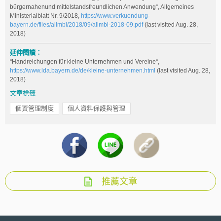
bürgernahenund mittelstandsfreundlichen Anwendung“, Allgemeines
Ministerialblatt Nr. 9/2018,
https://www.verkuendung-
bayern.de/files/allmbl/2018/09/allmbl-2018-09.pdf
(last visited Aug. 28,
2018)
延伸閱讀：
“Handreichungen für kleine Unternehmen und Vereine“,
https://www.lda.bayern.de/de/kleine-unternehmen.html
(last visited Aug. 28,
2018)
文章標籤
個資管理制度
個人資料保護與管理
推薦文章