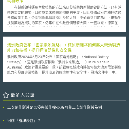
助新政策
晶圓及晶粒技術與產品規劃，透過租賃機台之方式製造相關產品，與抗告人
在製藥領域運用生物技術的方法來研發新藥與新醫療診斷方法，已有越
業務相同。相對人為公司負責人，抗告人主張相對人不可避免的會使用抗告
來越重要的趨勢，且將成為未來醫療照顧的主流，因此各國政府均積極透過
人公司的機密資訊及營業秘密，而造成抗告人重大損失，而抗告人為避免發
各種政策工具，企圖搶食此塊經濟利益的大餅，不過直到目前為止，推動生
生重大難以回復之損害，依營業秘密法第11條第1 項[1]、兩造間的服務契約
技製藥最為成功的國家，仍集中在少數幾個研發大國。一直以來，德國在製
書、民事訴訟法第538 條第1 項[2]、智慧財產案件審理法第22條第2 項[3]規
藥領域也是居有舉足輕重的科技領先地位，不過在涉及生技製藥這一塊，德
定，聲請撤回原審裁定並定暫時狀態處分。 本案法院於此次裁定將原
國目前的成就有限，已成功上市而來源於德國的生技藥品，並不多見
裁定廢棄，在兩造間侵害營業秘密爭議之本案訴訟判決確定前：（1）禁止
（2005年德國核准通過的140項新有效成分中，僅有6項由德國公司所研
相對人利用、發表或洩漏任職抗告人公司期間所知悉抗告人公司有關於LED
發）。另一方面，德國擁有全歐洲最多的生技公司數目，這些生技公司每年
澳洲政府公布「國家電池戰略」，概述澳洲將如何擴大電池製造
產品及製程相關之營業秘密及機密資訊，包括：非一般涉及該類資訊所知之
從事相當多的研發活動，但其與製藥公司卻甚少主動合作。為加強生技產業
能力和技術，提升經濟韌性和安全性
一切製程、程式、專門技術、技術資料、經營資料、材料、設計、參數及配
與製藥產業的連結與合作，德國聯邦教育與研究部（Bundesministerium für
方、客戶明細、銷售資料等；（2）相對人不得為自己或第三人之利益，唆
澳洲政府2024年5月23日公布「國家電池戰略」（National Battery
Bildung und Forschung, BMBF）新近提出了新補助政策－「生技製藥之策
使或利誘抗告人員工離職。 貳、重點說明 一、營業秘密具體認定爭執及以
Strategy），這是澳洲政府推動「澳洲未來製造」（Future Made in
略性競爭」（Strategiewettbewerb BioPharma），企圖為德國重新贏回世
定暫時狀態之處分為手段 綜合以上兩造爭執點在於，（1）在相對人離
Australia）政策計畫重要的一環。該戰略概述政府將如何擴大澳洲電池製造
界藥局（Apotheke der Welt）的美名。 這個新的策略規劃所訴求的對
職後所持有於抗告人公司任職時所知悉的營業秘密及機密資訊的具體內容該
能力和發展專業技術，提升澳洲的經濟韌性和安全性。 戰略文件中，主要
象，是由主要來自於學術界的生技公司與傳統的製藥產業界所成立的合作團
如何認定，相對人爭執於離職時原公司並未明確界定，抗告人卻反駁確有保
行動分為五項： 一、建立電池製造能力，增強經濟韌性，利用優勢促進國
隊，而以企業型態經營者（Unternehmerisch geführte Konsortien aus
護營業秘密及機密資訊之說明。（2）透過兩造簽署之服務契約書，是否可
家經濟增長： 以2024年4月公布的《澳洲未來製造法》（Future Made in
Wissenschaft und Wirtschaft ）。BMBF希望透過鼓勵建立這樣的合作關
以透過定暫時狀態處分為手段，達到確認或重申請求裁定禁止相對人唆使或
Australia Act）作為支持電池行業的法源。政府未來10年會提供227億澳
係，讓這些合作參與者提出各種有助於以更有效率的方法研發醫藥品的新策
利誘抗告人之員工離職。 二、定暫時狀態之處分需符合的要件 聲請定
元，投資包括再生氫、綠色金屬、低碳液體燃料、關鍵礦產精煉和清潔能源
最多人閱讀
略性概念或創意（Ideen für neuartige strategische Konzepte vorzulegen,
暫時狀態之處分需符合下列要件：（1）兩造有爭執之法律關係，且以本案
製造技術。 二、培養人才知識和技能，創造澳洲本土工作機會： 建立電池
die die Entwicklung von Medikamenten effizienter machen），以填補生
訴訟能確定該爭執之法律關係者為限；以及（2）為防止聲請人發生重大損
製造園區，結合企業和研究機構，將電池研究集中在有顯著需求和具市場潛
技製藥產業價值創造鏈中的漏洞。所謂的價值創造鏈，指從實驗室的研究、
二次創作影片是否侵害著作權-以谷阿莫二次創作影片為例
害或避免急迫危險或有其他相類之必要性情形。因此在符合法定要件的前提
力的領域。 三、確保澳洲在全球電池供應鏈中的地位： 重點支持構建供應
醫院的投入、到醫藥品的製造、甚至是最後端的藥局等各生技製藥研發乃至
下，可以請求法院針對侵權爭議的本案訴訟判決確定前，禁止侵害人為特定
鏈韌性的製造業，透過國際合作，應對氣候挑戰，支持電力轉型，創造清潔
製造使用所不可缺的各重要環節。 由德國的這項新補助政策可以看
行為 [4]。 另依本案法院的釋明，所謂爭執的法律關係，應不以法律關
能源貿易機會，推廣高ESG標準。 四、在永續、標準和循環經濟方面引領
何謂「監理沙盒」？
出，在生技製藥領域，德國政府的補助方向已不再侷限於傳統的技術能力的
係已經訴訟繫屬為限，凡金錢請求以外，有繼續性且適於為民事訴訟之標的
世界 支持澳洲各地建立電池回收設施，補助電池回收技術的研究和測試，
提升，反而是如何串連整個產業鏈以發揮價值創造的最大效益，為此一補助
者，於事人間發生爭執或被侵害等情形，均屬之。更尤，所爭執之法律關係