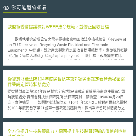
你可能還會想看
歐盟執委會提議檢討WEEE法令規範，並修正回收目標
歐盟執委會於所公告之電子電機廢棄物回收法令檢視報告（Review of
an EU Directive on Recycling Waste Electrical and Electronic
Equipment）中建議，對於產品製造商之回收目標規範標準，應從現行概括
固定值：每年人均4kg（4kg/capita per year）回收目標，改為變動式比例
值：以現行市場商品平均量之65%，作為規範目標並且，由於法令規範課予
產品製造商強制回收責任，市場實務上，也出現了產品製造商為了達到
WEEE要求規範目標值，轉而向民間回收業者收購「回收憑證（Recycling
Certificates）」，並且，因為供需失衡問題，造成回收業者隨意喊價的情
從智慧財產法院104年度民暫抗字第7 號民事裁定看營業秘密案
形，也多所見聞。 而歐盟執委會為進一步落實環境保護政策，還是打
件聲請定暫時狀態處分
算維持原案，提議對於WEEE規範內容進行檢討修改，並建議各會員國於國
從智慧財產法院104年度民暫抗字第7號民事裁定看營業秘密案件聲請定暫
內法令增加誘因及鼓勵措施，導引協助產品製造商擴大回收體系、檢視改善
時狀態處分 資策會科技法律研究所 法律研究員 蔡怡萱 105年04月29日
回收管理系統，而更具能力對於提高目標規範，能夠落實遵循之。歐盟執委
壹、案件摘要 智慧財產法院於去（104）年10月2日針對新世紀光電對
會此項法令修改提議，是否得以真正落實未來立法中，值得再加以觀察。
於103 年度民暫字第21號第一審裁定提起抗告，做出裁准暫時狀態處分之
104 年度民暫抗字第 7 號民事裁定，以下概述智慧財產法院於本案中所採取
的法律判斷依據。 本案事實為李允立（下稱相對人）於102年離職後自
行成立公司（下稱相對人公司），隨即新世紀光電（下稱抗告人）之關鍵研
發團隊重要成員及各部門重要員工多名先後離職，部分至相對人公司任職。
全方位提升生技製藥能力，德國提出生技製藥領域的價值創造補
相對人公司現有經營方式為無廠半導體公司，專門研發及販售發光二極體磊