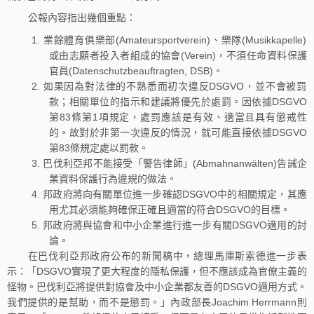
公報內容指出幾個重點：
業餘體育俱樂部(Amateursportverein)、樂隊(Musikkapelle)
或由志願者投入者組成的協會(Verein)，不須任命資料保護
官員(Datenschutzbeauftragten, DSB)。
如果因為對法律的不熟悉而初次違反DSGVO，並不會被罰
款；相關單位的指示和建議將優先於處罰。因依據DSGVO
第83條第1項規定，處罰應該是有效、適當且具有懲戒性
的。故對於非第一次違反的情況，就可能直接依據DSGVO
第83條規定處以罰款。
巴伐利亞邦不能接受「警告律師」(Abmahnanwälten)告誡企
業資料保護行為違規的做法。
邦政府將向有關單位進一步確認DSGVO中的相關規定，其應
用尤其必須能夠確保正確且適當的符合DSGVO的目標。
邦政府將與協會和中小企業進行進一步有關DSGVO適用的討
論。
在巴伐利亞邦政府公布的新聞稿中，總理馬庫斯索德進一步表
示：「DSGVO實現了更大程度的隱私保護，但不應該成為官僚主義的
怪物。巴伐利亞將提供對協會及中小企業都友善的DSGVO適用方式。
我們提供的是幫助，而不是懲罰。」內政部長Joachim Herrmann則