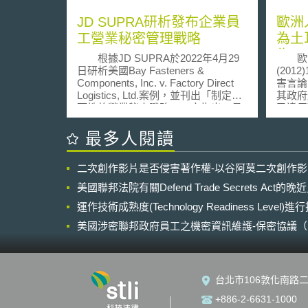
JD SUPRA研析發布企業員
歐洲
工營業秘密管理戰略
為土
為，
根據JD SUPRA於2022年4月29
歐洲人
自由
日研析美國Bay Fasteners &
(20
Components, Inc. v. Factory Direct
害言論
Logistics, Ltd.案例，並刊出「制定全
其政府
面性的營業秘密戰略」一文指出，員
已違反
工的入職和離職是企業營業秘密糾紛
自由之保障。 土
產生的主要風險之一。企業在僱用員
年審理
最多人閱讀
工時須避免營業秘密的污染和竊取。
爾將軍
員工離職時，企業應採取離職面談與
台的某
二次創作影片是否侵害著作權-以谷阿莫二次創作
提醒，以防止離職員工洩露營業機
(Telec
密。以下針對員工入職、員工離職兩
法院建
美國聯邦法院有關Defend Trade Secrets Act
個情形，整理建議企業應採取之對
整個G
策。 員工入職時，為避免新員工
運作技術成熟度(Technology Readiness Level)
連帶影
帶來任何營業秘密的污染，企業應教
台上的
美國涉密聯邦政府員工之機密資訊維護-保密協議（Non-disc
育新進員工保護前雇主營業秘密的重
在窮盡
NDA）之使用
要性、如何將營業秘密從know-how區
人權法院提告
分出來，或是要求員工證明他們不會
為，網
透露與持有前雇主的機密資訊或任何
個重要
台北市106敦化南路二
非公開資訊。然而，為保護企業的營
約第1
業秘密不被員工竊取，最直接的方法
須明確
+886-2-6631-1000
是使用契約中的保密協議、競業禁止
耳其法令