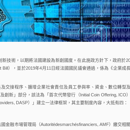
新技術，以期將法國建設為新創國度。在此施政方針下，政府於20
ft Bill），並於2019年4月11日經法國國民議會通過，係為《企業成
及交接程序、擴增企業社會責任及員工參與率、資金、數位轉型
，該法為「首次代幣發行（Initial Coin Offering, ICO
ces Providers, DASP）」建立一法律框架，其主要制度內容，大抵有四：
局（Autoritédesmarchésfinanciers, AMF）繳交相