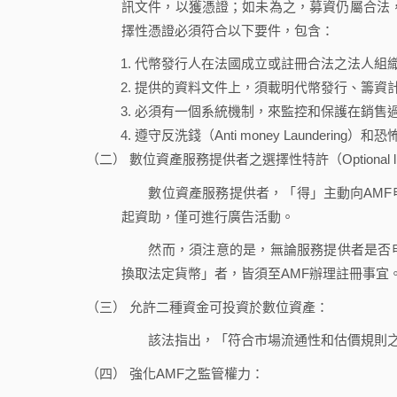
訊文件，以獲憑證；如未為之，募資仍屬合法
擇性憑證必須符合以下要件，包含：
代幣發行人在法國成立或註冊合法之法人組
提供的資料文件上，須載明代幣發行、籌資
必須有一個系統機制，來監控和保護在銷售
遵守反洗錢（Anti money Laundering）和恐
（二） 數位資產服務提供者之選擇性特許（Optional li
數位資產服務提供者，「得」主動向AMF申
起資助，僅可進行廣告活動。
然而，須注意的是，無論服務提供者是否申
換取法定貨幣」者，皆須至AMF辦理註冊事宜
（三） 允許二種資金可投資於數位資產：
該法指出，「符合市場流通性和估價規則之
（四） 強化AMF之監管權力：