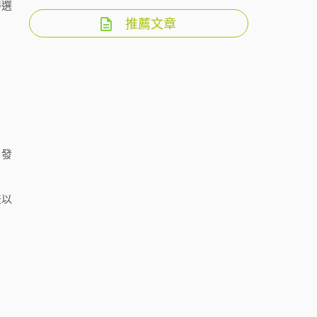
得選
推薦文章
、發
產以