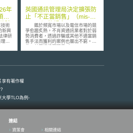
26年
英國通訊管理局決定擴張防
項深
止「不正當銷售」（mis-
訊號
selling）的規定
C技術
鑑於頻寬市場以及電信市場的競
的新興
爭愈趨炙熱，不肖資通訊業者對於弱
勢消費者，透過詐騙或其他不適當銷
售手法而獲利的案例也層出不窮。爰
il,
此，英國通訊管理局（Office of
2026年
Communication/ Ofcom）在2007年2
rt
月8日，決定擴張防止固網電信業者對
5項新
消費者「不正當銷售」（mis-
相關技術
selling）的規範內容（General
洲未來
Condition）。 「不正當銷售」指
的是電信公司或其雇員，利用不受歡
片享有著作權
迎或者非法的銷售產品技巧所從事的
?
申請、
相關市場活動。其中最嚴重的銷售方
旗下近
式，又以「砰一聲」（slamming）的
大學TLO為例-
er）、
銷售行為，最令人詬病。因為該銷售
）及加速
行為是在未經消費者明示同意、或者
等超過
未使其獲得足夠知識與資訊下，逕自
，透過資
將提供的服務轉換到另一家公司。例
連結
術掃
如：轉換服務提供者，但並未通知
術訊
你；通知轉換服務提供者，但未經你
資策會
相關連結
低至中
同意；所簽約的服務與提供的服務不