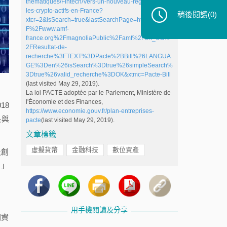
thematiques/Fintech/Vers-un-nouveau-regime-pour-
les-crypto-actifs-en-France?
稍後閱讀
(0)
xtcr=2&isSearch=true&lastSearchPage=https%3A%2
F%2Fwww.amf-
france.org%2FmagnoliaPublic%2Famf%2Fen_US%
2FResultat-de-
recherche%3FTEXT%3DPacte%2BBill%26LANGUA
GE%3Den%26isSearch%3Dtrue%26simpleSearch%
3Dtrue%26valid_recherche%3DOK&xtmc=Pacte-Bill
(last visited May 29, 2019).
La loi PACTE adoptée par le Parlement, Ministère de
l'Économie et des Finances,
18
https://www.economie.gouv.fr/plan-entreprises-
長與
pacte
(last visited May 29, 2019).
文章標籤
虛擬貨幣
金融科技
數位資產
及創
）」
用手機閱讀及分享
關資