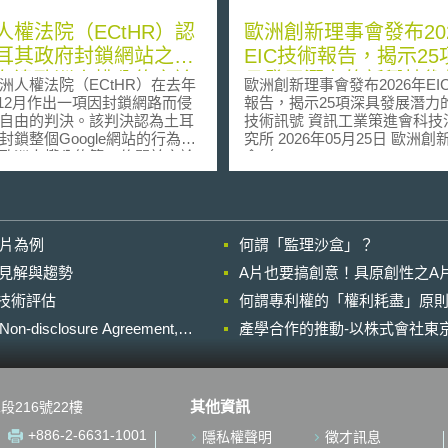
人權法院（ECtHR）認
歐洲創新理事會發布20
耳其政府封鎖網站之行
EIC技術報告，揭示25
有違歐洲人權公約言論
具發展潛力的新興技術
權法院（ECtHR）在去年
歐洲創新理事會發布2026年EI
規定
12)12月作出一項因封鎖網路而侵
報告，揭示25項深具發展潛力
自由的判決。該判決認為土耳
技術訊號 資訊工業策進會科技法律研
封鎖整個Google網站的行為，
究所 2026年05月25日 歐洲創新理事
歐洲人權公約第10條關於言論
會（European Innovation Counc
耳其法院在2009
EIC）於2026年3月30日發布「
侮辱有土耳其國父之稱的凱末
EIC技術報告」（EIC Tech repo
案時，判決封鎖設在Google平
2026，下稱EIC報告），提出2
網站，但土耳其通訊主管機關
興技術訊號（signal），亦因
影片為例
何謂「監理沙盒」？
ommunications Directorate)向
極具發展潛力，將可能塑造歐
議，因技術上問題，建議封鎖
的科技創新、產業和市場。 壹、事件
的晚近見解與趨勢
A片也要搞創意！具原創性之A
oogle網域才能達到效果，此舉
摘要 EIC根據歐盟展望歐洲（Horizon
進行技術評估
響本案上訴人架設於Google平
何謂專利權的「權利耗盡」原則
Europe）科技研發架構計畫之
網站也一併遭致封鎖，上訴人
補助及專案管理資料，並涵蓋
losure Agreement,
產學合作的推動-以株式會社東京
國內訴訟程序後，進而向歐洲
五年探路器計畫（EIC Pathfind
。 歐洲人權法院認
轉型器計畫（EIC Transition
路目前已經成為表達言論的一
器計畫（EIC Accelerator）
工具與場域，根據歐洲人權公
13,380 件提案與獲補助案件
其他資訊
段216號22樓
0條規定，立法限制言論自由必
料探勘及專家評估進行前瞻技
，以便當事人能夠遵循。但土
描，歸納出25項深科技新興技
+886-2-6631-1001
隱私權聲明
徵才訊息
（Law no. 5651）並無可封
號，並強調相關技術目前處於