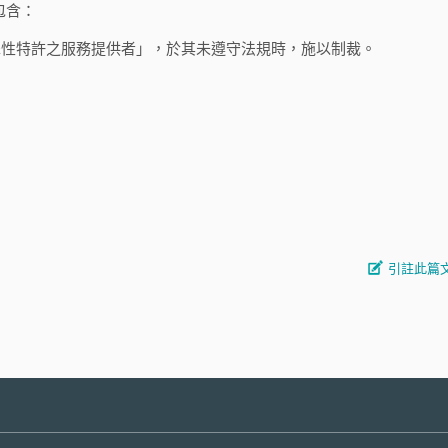
包含：
擇性特許之服務提供者」，於其未遵守法規時，施以制裁。
。
引註此篇