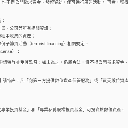
，惟不得公開徵求資金、發起資助，僅可進行廣告活動。 再者，獲
織；
計畫、公司等所有相關資訊；
過程中收集的資產；
怖份子籌資活動（terrorist financing）相關規定。
cense）：
請特許並受其監督；如未為之，仍屬合法，惟不得公開徵求資金
請特許，凡「向第三方提供數位資產保管服務」或「買受數位資
。
專業投資基金」和「專業私募股權投資基金」可投資於數位資產。