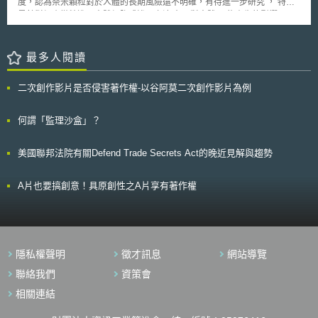
度，認為奈米顆粒對於人體的長期風險還不明確，有待進一步研究 ， 特別
是針對細小微粒進入人體細胞或滲入血液時 ，對人體 可能產生的影響。
為了確保奈米級化粧品的安全性 ， FDA 曾考慮針對此類產品建立一套
類似製藥體系的實驗與許可證制度 ，並積極從事相關研究，以求增加此方
面的知識進而 評估風險。此外 ， 英國皇家學會也表示，目前仍不清楚這些
最多人閱讀
微粒是否真能深入肌膚，以及是否會對血液產生長期影響。雖然 ， 至今無
人能夠證實奈米科技對於人體的危害，但卻有人相當擔心，它可能和基改一
二次創作影片是否侵害著作權-以谷阿莫二次創作影片為例
樣有利有弊。 目前化妝品市場平均每年成長百分之十，若干業者更深
信奈米科技能夠協助製造新一代產品。由於看好奈米級化粧品的一片榮景
， 目前國際知名的化妝品公司紛紛投入此類產品的開發 ， 我國相關產業似
何謂「監理沙盒」？
乎也躍躍欲試 。面對越來越多的業者投入奈米級化粧品的開發與生產， 我
國衛生署則提醒，奈米科技在化妝品上的運用是否成熟還需要觀察，其效果
美國聯邦法院有關Defend Trade Secrets Act的晚近見解與趨勢
與安全性也有待進一步評估 ， 因而民眾選購時應審慎判斷。
A片也要搞創意！具原創性之A片享有著作權
隱私權聲明
徵才訊息
網站導覽
聯絡我們
資策會
相關連結