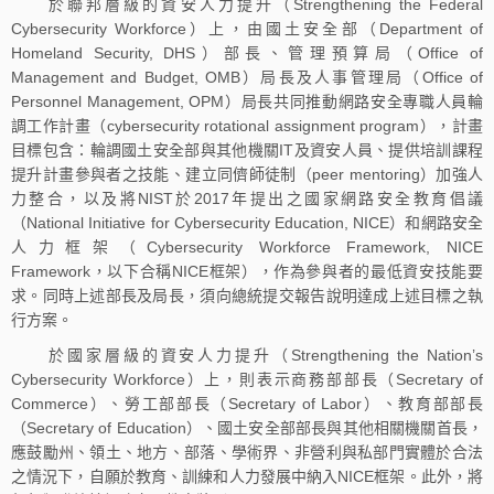
於聯邦層級的資安人力提升（Strengthening the Federal
Cybersecurity Workforce）上，由國土安全部（Department of
Homeland Security, DHS）部長、管理預算局（Office of
Management and Budget, OMB）局長及人事管理局（Office of
Personnel Management, OPM）局長共同推動網路安全專職人員輪
調工作計畫（cybersecurity rotational assignment program），計畫
目標包含：輪調國土安全部與其他機關IT及資安人員、提供培訓課程
提升計畫參與者之技能、建立同儕師徒制（peer mentoring）加強人
力整合，以及將NIST於2017年提出之國家網路安全教育倡議
（National Initiative for Cybersecurity Education, NICE）和網路安全
人力框架（Cybersecurity Workforce Framework, NICE
Framework，以下合稱NICE框架），作為參與者的最低資安技能要
求。同時上述部長及局長，須向總統提交報告說明達成上述目標之執
行方案。
於國家層級的資安人力提升（Strengthening the Nation’s
Cybersecurity Workforce）上，則表示商務部部長（Secretary of
Commerce）、勞工部部長（Secretary of Labor）、教育部部長
（Secretary of Education）、國土安全部部長與其他相關機關首長，
應鼓勵州、領土、地方、部落、學術界、非營利與私部門實體於合法
之情況下，自願於教育、訓練和人力發展中納入NICE框架。此外，將