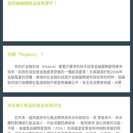
的要約、販賣、使用或為上述目的而進口該物品之權。惟專利法第５條規
盜用無線網路溢波有罪乎？
定，專利物品本身經第一次販賣後，專利權效力及不於後續的實施行為。動
植物的繁殖特性，如果一經販賣後，專利權效力即不及，則勢必影響動、植
物發明人的權益。 基於上述理由，智慧局經參考歐盟生物技術發明指
令第八條，於專利法部分條文修正草案中明訂動植物等生物材料之專利權耗
盡範圍，另為了保護農民權益，此次專利法修正草案中亦特別明訂農民免
責，使農民自專利權人或其授權人處取得受專利保護之植物繁殖材料，可將
收穫後之種子在其農地上進行繁殖使用，而為專利權效力所不及。
何謂「Regtech」？
有別於金融科技（Fintech）著重於運用科技手段使金融服務變得更有
效率，因而形成促進金融產業發展的一種經濟產業。在美國源於對2008年
金融風暴的恐懼，更傾向在金融科技提升金融服務便利與效率的同時，倡議
如何使行政機關在監理過程中更能夠兼顧公平、安全及消費者保護。消費者
保障與洗錢防制是行政機關進行金融監理的兩大核心目標，而金融科技服務
下的客戶身分核實、信用紀錄與償債能力查核等風險控管措施，在全球發展
金融科技方興未艾之際，美國則積極發展監理科技「Regtech」。意指行政
機關嘗試透過科技手段有效監理業者的營運動態，如區塊鏈技術（Block-
奈米級化粧品的安全尚待評估
Chain）改變銀行現行運作模式，不僅降低業者營運成本外，更透過科技監
理的方式協助業者即時達成法令遵循的目標，縮短法令遵循改善的過渡期
近年來，越來越多的化粧品標榜與奈米科技結合，其 業者表示，奈米
間，減輕風險產生的可能。同時，也讓行政機關得以即時預防，並因應任何
顆粒較傳統化粧品為小，可由深層肌膚吸收 ， 進而達到 強化保養的功能。
類似2008年金融風暴之情事的發生。
不過 ，美國食品藥物管理局（ FDA ）及英國皇家學會則持相對保留的態