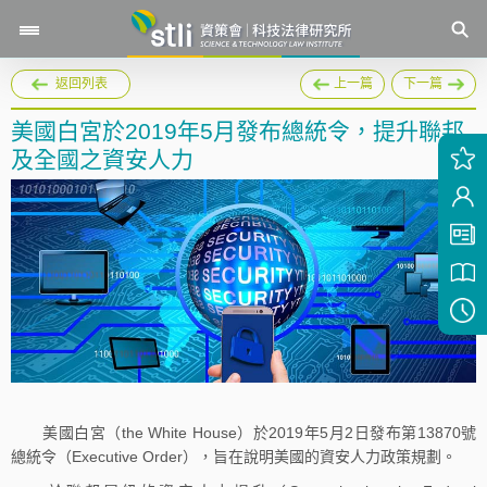
返回列表
上一篇
下一篇
美國白宮於2019年5月發布總統令，提升聯邦
及全國之資安人力
美國白宮（the White House）於2019年5月2日發布第13870號
總統令（Executive Order），旨在說明美國的資安人力政策規劃。