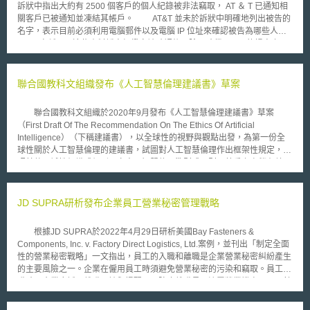
訴狀中指出大約有 2500 個客戶的個人紀錄被非法竊取， AT ＆ T 已通知相
關客戶已被通知並凍結其帳戶。 AT&T 並未於訴狀中明確地列出被告的
名字，表示目前必須利用電腦郵件以及電腦 IP 位址來確認被告為哪些人，
AT&T 宣稱一旦這些資料掮客經鑑定被確認後，除了賠償 AT&T 的損害之
外，還須償還其販賣資料所獲得的不法利益。 PrivacyToday.com 網站
的總裁表示，「買資料的人無處不在，但只有少數的人會非法竊取客戶資
料，而這少部分的人大多都可以被追蹤的到。」 這並非唯一的案例，
聯合國教科文組織發布《人工智慧倫理建議書》草案
未來將會有越來越多相似的問題產生。被竊取的資料不僅僅只有電話紀錄，
還有銀行、醫療或其他個人敏感資料，每分每秒都有人在想著如何取到私密
聯合國教科文組織於2020年9月發布《人工智慧倫理建議書》草案
資料並從中獲得不法利益。目前州及聯邦已經考慮立法，將有關電話紀錄的
（First Draft Of The Recommendation On The Ethics Of Artificial
欺騙行為判定為不法行為。
Intelligence）（下稱建議書），以全球性的視野與觀點出發，為第一份全
球性關於人工智慧倫理的建議書，試圖對人工智慧倫理作出框架性規定，對
照其他區域性組織或個別國家人工智慧倫理準則或原則，著重之處稍有差
異。該建議書係由組織總幹事Audrey Azoulay於2020年3月任命24位在人
工智慧倫理學方面之跨領域專家，組成專家小組（AD HOC EXPERT
GROUP, AHEG），以《建議書》的形式起草全球標準文書。 其主要內
JD SUPRA研析發布企業員工營業秘密管理戰略
容提到六大價值觀：（一）人性尊嚴（Human dignity）、(二）基本人權和
自由（Human rights and fundamental freedoms）、（三）不遺漏任何人
根據JD SUPRA於2022年4月29日研析美國Bay Fasteners &
（Leaving no one behind）、（四）和諧共生（Living in harmony）、
Components, Inc. v. Factory Direct Logistics, Ltd.案例，並刊出「制定全面
（五）可信賴（Trustworthiness）、（六）環境保護（Protection of the
性的營業秘密戰略」一文指出，員工的入職和離職是企業營業秘密糾紛產生
Environment）。其中尤值關注處在於，建議書除強調人工智慧的技術、資
的主要風險之一。企業在僱用員工時須避免營業秘密的污染和竊取。員工離
料及研究需要進行全球範圍的共享外，相當重視世界上所有的國家及地區在
職時，企業應採取離職面談與提醒，以防止離職員工洩露營業機密。以下針
人工智慧領域是否能均衡發展。特別在六大價值觀中提出「不遺漏任何人」
對員工入職、員工離職兩個情形，整理建議企業應採取之對策。 員工
觀點，也同時呼應了聯合國永續發展目標（Sustainable Development
入職時，為避免新員工帶來任何營業秘密的污染，企業應教育新進員工保護