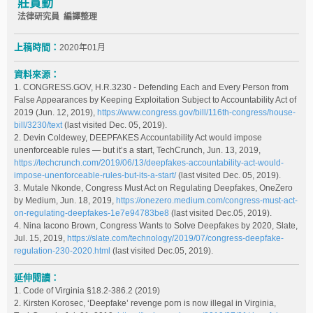
莊貫勤
法律研究員 編譯整理
上稿時間：
2020年01月
資料來源：
1. CONGRESS.GOV, H.R.3230 - Defending Each and Every Person from
False Appearances by Keeping Exploitation Subject to Accountability Act of
2019 (Jun. 12, 2019),
https://www.congress.gov/bill/116th-congress/house-
bill/3230/text
(last visited Dec. 05, 2019).
2. Devin Coldewey, DEEPFAKES Accountability Act would impose
unenforceable rules — but it’s a start, TechCrunch, Jun. 13, 2019,
https://techcrunch.com/2019/06/13/deepfakes-accountability-act-would-
impose-unenforceable-rules-but-its-a-start/
(last visited Dec. 05, 2019).
3. Mutale Nkonde, Congress Must Act on Regulating Deepfakes, OneZero
by Medium, Jun. 18, 2019,
https://onezero.medium.com/congress-must-act-
on-regulating-deepfakes-1e7e94783be8
(last visited Dec.05, 2019).
4. Nina Iacono Brown, Congress Wants to Solve Deepfakes by 2020, Slate,
Jul. 15, 2019,
https://slate.com/technology/2019/07/congress-deepfake-
regulation-230-2020.html
(last visited Dec.05, 2019).
延伸閱讀：
1. Code of Virginia §18.2-386.2 (2019)
2. Kirsten Korosec, ‘Deepfake’ revenge porn is now illegal in Virginia,