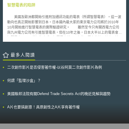
Goals, SDGs）的倡議。在人工智慧技術發展過程中，開發中國家（global
前雇主營業秘密的重要性、如何將營業秘密從know-how區分出來，或是要
智慧電表的陷阱
south）及相對弱勢的群體是相當容易被忽略的。人工智慧蓬勃發展的時
求員工證明他們不會透露與持有前雇主的機密資訊或任何非公開資訊。然
代，若某些群體或個體成為技術弱勢者，不僅在技術發展上有落差，更可能
而，為保護企業的營業秘密不被員工竊取，最直接的方法是使用契約中的保
使人工智慧系統容易產生歧視、偏見、資訊和知識鴻溝，其後更將導致全球
美國及歐洲都開始引進附加通訊功能的電表（所謂智慧電表）。這一波
密協議、競業禁止條款進行約束，作為保護企業的證據。 離職面談是
不平等問題的挑戰。 由專家小組起草的建議書草案已於2020年9月提交
動向也真正開始影響到日本。日本國內最大家的東京電力公司將於2010年
防止離職員工向未來雇主揭露企業營業秘密的有效方法。在離職面談時，企
給聯合國成員國，作為對建議書的初步報告。該報告將提供給各會員國，並
10月開始進行智慧電表的實際驗證研究。 雖然至今只有關西電力公司
業應提供員工入職時所簽訂的保密協議條款與相關任職期間的協議約定，並
同步提交給預定於2021年召開的政府專家委員會，最後預計於2021年底的
與九州電力公司有引進智慧電表，但在10年之後，日本大半以上的電表會是
要求離職員工簽屬確認書證明已被告知應遵守的營業秘密內容範圍及其所負
提交聯合國教科文組織大會。
智慧電表。 從短期來看，智慧電表就只具有使用電力的遠距抄表跟遠
義務，同時企業應記錄離職面談過程的內容。若知悉離職員工未來任職公
距截斷的功能。但是就只具有這樣的功能是不足以讓眾多目光聚焦的，它所
司，建議以信件通知該公司提醒應尊重彼此的營業秘密。此外，企業在得知
具有的是期待在未來透過電表跟家電機器等所形成的資訊通信網絡。在目前
員工要離職時，應指示IT部門確認員工電腦登錄及下載歷史紀錄是否有洩漏
許多企業打算就先透過網路蒐集使用電力的資訊，之後在提供新的附加服
最多人閱讀
營業秘密之可疑活動，例如大量讀取文件、使用非公司的IP登入。員工離職
務。 這樣的動向不只是發生在電力公司，在瓦斯及自來水業界也正在
後，IT部門應盡快停用該離職員工相關帳號權限，同時考慮資料備份，即使
發生。例如東京瓦斯公司將於2010年度起，開始實驗運作具有無限通訊功
沒有檢測到可疑的活動，也建議備份員工的設備使用狀況和帳號log紀錄，
二次創作影片是否侵害著作權-以谷阿莫二次創作影片為例
能的瓦斯表，快的話在2012年就會正式更換約1000萬台的瓦斯表。東京瓦
以作為日後面臨爭訟時之證據。 本文同步刊登於TIPS網站
斯公司還計畫在之後將用於瓦斯表上的通訊系統擴張到自來水表的抄表上。
（https://www.tips.org.tw）
美國企業如IBM公司也積極投入自來水表的「智慧化」。 但是，在實際
何謂「監理沙盒」？
引進智慧電表時，美國發生了引進智慧電表的住戶的電費急速增加，產生了
不少的訴訟，美國德州Oncor電力公司正面對這樣的訴訟，加州的PG＆E公
美國聯邦法院有關Defend Trade Secrets Act的晚近見解與趨勢
司的顧客也正聲請相關的訴訟。 專家們指出一些會影響電費增加的原
因，其中就指出因為引進智慧電表使得「正確測量出電力使用量」這也是因
為美國至今所使用的電表太過老舊，無法正確的測量出正確的電力使用量，
A片也要搞創意！具原創性之A片享有著作權
以致用戶都在付出比實際使用量要少的電費。所以在引進智慧電表測量出正
確的電力使用量之後，就產生出「電費增加」的錯覺。 現在美國的電
力公司主要把智慧電表用於自動抄表上，這只是利用智慧電表的第一步。若
在初始階段無法得到消費者的支持，之後要推廣則會更為困難。使用電力的