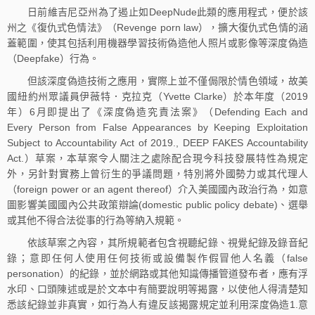
日前維吉尼亞州為了遏止如DeepNude此類的應用程式，便於該
州之《復仇式色情法》（Revenge porn law），擴大復仇式色情的涵
蓋範圍，使其包括利用機器學習技術偽造他人照片或影像等深度偽造
（Deepfake）行為。
但該深度偽造技術之應用，實際上並不僅侷限於情色領域，故美
國紐約州眾議員伊薇特．克拉克（Yvette Clarke）於本年度（2019
年）6月即提出了《深度偽造究責法案》（Defending Each and
Every Person from False Appearances by Keeping Exploitation
Subject to Accountability Act of 2019., DEEP FAKES Accountability
Act.）草案，本草案令人關注之處除配合現今科技發展特性為規定
外，另針對實務上曾衍生的爭議問題，特別將外國勢力或其代理人
（foreign power or an agent thereof）介入美國國內政治行為，如意
圖影響美國國內公共政策辯論(domestic public policy debate)、選舉
或其他不得合法從事的行為等納入規範。
依該草案之內容，其所規範者包含視聽紀錄、視覺紀錄及錄音紀
錄；意即任何人使用任何技術或設備製作假冒他人名義（false
personation）的紀錄，並於網路或其他知識傳播管道發布者，應有浮
水印、口頭陳述或是於文本中有簡要說明等揭露，以使他人得清楚知
悉該紀錄並非真實，如行為人有違反該揭露規定並利用深度偽造1.意