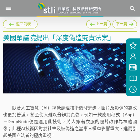
返回列表
上一篇
下一篇
美國眾議院提出「深度偽造究責法案」
隨著人工智慧（AI）視覺處理技術愈發進步，圖片及影像的篡改
也更加普遍，甚至使人難以分辨其真偽，例如一款應用程式（App）
－DeepNude便是運用此技術，將人穿著衣服的照片改作為裸體圖
像；此種AI技術因對於社會及被偽造之當事人權益影響重大，進而引
起美國立法者的極度重視。