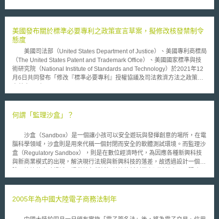
於今年度的預算撥款。其中，三十億美元資金協助計畫將建置將近五千項涵
蓋生質能、太陽能、風力發電以及其他再生能源之生產設備，另一項七億五
千萬美元資金協助將改善電力傳輸系統。能源部期盼這兩項資金協助計畫，
將帶動再生能源之研發，並促進新興能源科技的商業化應用。 有關美
美國發布關於標準必要專利之政策宣言草案，擬修改核發禁制令
國協助民間發展再生能源計畫，今(2009)年七月底，美國能源部已公佈相關
態度
資金協助申請作業程序，預計每項提出申請計畫平均約可獲得六十萬美元額
美國司法部（United States Department of Justice）、美國專利商標局
度，目前尚未對一家公司的申請額度設有上限，也並未對其可動用之資金額
（The United States Patent and Trademark Office）、美國國家標準與技
度設有總額限制，預計這些計畫將鼓勵私人投資再生能源，創造未來就業機
術研究院（National Institute of Standards and Technology）於2021年12
會，協助帶動美國經濟。 能源部部長Steven Chu表示，這些協助計畫
月6日共同發布「修改『標準必要專利』授權協議及司法救濟方法之政策宣
將激發綠色能源科技的創新，確保未來再生能源的輸送更為安全有效率，並
言草案」（Draft Policy Statement On Licensing Negotiations And
將帶來相關就業機會。政府方面已設定目標，預計未來三年內將增加再生能
Remedies For Standards-Essential Patents Subject To Voluntary FRAND
源生產至目前的雙倍。為達成此一目標，必須確保有效地資金挹注才能加速
Commitments，下稱2021政策宣言草案），並徵集公眾意見，截止時間為
再生能源的發展，同時設置完備的電力傳輸系統，整合各類型的再生能源，
2022年2月4日。2021政策宣言草案係在回應2021年7月9日「促進美國經
何謂「監理沙盒」？
如太陽能與風力發電，便於日後將所生產的能源傳送至各地。
濟體競爭性行政命令」（Executive Order on Promoting Competition in the
American Economy）關於檢討2019年「有關『標準必要專利』司法救濟方
沙盒（Sandbox）是一個讓小孩可以安全遊玩與發揮創意的場所，在電
法之政策宣言」（Policy Statement On Remedies For Standards-
腦科學領域，沙盒則是用來代稱一個封閉而安全的軟體測試環境。而監理沙
Essential Patents Subject To Voluntary FRAND Commitments，下稱2019
盒（Regulatory Sandbox），則是在數位經濟時代，為因應各種新興科技
政策宣言）之要求。 2021政策宣言草案揭示了兩大重點： （一）改變
與新商業模式的出現，解決現行法規與新興科技的落差，故透過設計一個風
SEP被侵害時，對禁制令（injunction）之核發態度 2021政策宣言草案
險可控管的實驗場域，提供給各種新興科技的新創業者測試其產品、服務以
對於「SEP被侵害時，是否核發禁制令」一事，擬回歸適用聯邦最高法院自
及商業模式的環境。 在監理沙盒當中，業者將暫時享有法規與相關責
eBay Inc. v. MercExchange, L.L.C., 547 U.S. 388 (2006)案以來，就禁制令
任的豁免，減低法規遵循風險，以使業者能夠盡可能地測試其技術、服務或
之核發所設立之原則—（1）原告（專利權人）會因專利侵權而遭受無法填
商業模式。透過在測試過程中與監管者（通常為政府主管機關）的密切互動
2005年為中國大陸電子商務法制年
補（irreparable）的損害；（2）目前法律上之其他救濟方法，是不足以賠
合作，針對在測試過程中所發現或產生的技術、監管或法規問題，一同找出
償專利權人所受的損害；（3）衡量專利權人及被授權人可能遭遇之困難，
可行的解決方案，並作為未來主管機關與立法者，修改或制定新興科技監管
足認有必要進行衡平法上的救濟；（4）核發禁制令不會傷害到任何公共利