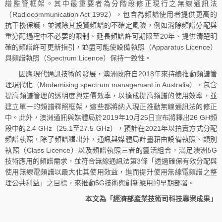
譜監管框架。其中最重要者為分階段修正現行之無線通訊法
（Radiocommunication Act 1992），包含為頻譜使用者提供更高的
抗干擾保護，並減除其投資頻譜的不確定風險，例如消除頻譜分配與
重分配過程中不必要的限制、延長頻譜許可期限至20年、提供清楚明
確的頻譜許可更新指引，並盡可能使設備執照（Apparatus Licence）
與頻譜執照（Spectrum Licence）保持一致性。
因應現代通訊技術的發展，澳洲政府自2018年來持續推動頻譜管
理現代化（Modernising spectrum management in Australia），包含
提高頻譜管理的透明度與定價效率，以達成提高頻譜的使用效率，並
建立單一的頻譜釋照框架，這些都將納入現正推動無線通訊法的修正
中。此外，澳洲通訊與媒體局於2019年10月25日宣布將釋出26 GH頻
段中的2.4 GHz（25.1至27.5 GHz），預計在2021年以拍賣方式分配
頻譜執照，除了頻譜釋出外，通訊與媒體局計畫藉由設備執照、類別
執照（Class Licence）以及頻譜執照三者的靈活組合，滿足澳洲5G
技術應用的頻譜需求，並符合無線通訊法第3條「透過確保有效分配與
使用無線電頻譜以最大化其使用效益，進而提升使用無線電頻譜之整
理公共利益」之目標，來推動5G技術與創新應用的早期部署。
本文為「經濟部產業技術司科技專案成果」