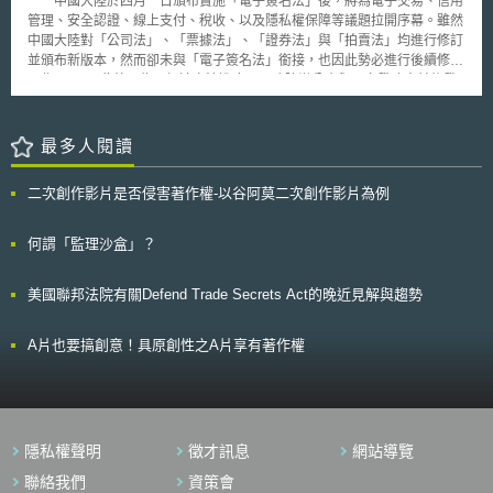
中國大陸於四月一日頒布實施「電子簽名法」後，將為電子交易、信用
法規的方向跟參考。 監理沙盒一詞源自英國在2014年因應Fintech浪潮
益。 （二）揭示何謂符合「誠信原則」（good-faith）授權協議的指導原則
管理、安全認證、線上支付、稅收、以及隱私權保障等議題拉開序幕。雖然
所推動的金融科技創新計畫，而類似的概念也出現在日本2014年修正產業
（1）雙方應以合宜態度推進授權協議： 以SEP專利權人而言，其應向
中國大陸對「公司法」、「票據法」、「證券法」與「拍賣法」均進行修訂
競爭力強化法當中的灰色地帶消除制度與企業實證特例制度。我國則於
潛在被授權人告知可能侵害該SEP的行為態樣；其並以「公平、合理及無歧
並頒布新版本，然而卻未與「電子簽名法」銜接，也因此勢必進行後續修訂
2017年通過金融科技發展與創新實驗條例，為我國監理沙盒的首例，2018
視」（fair, reasonable, and non-discriminatory, FRAND）原則進行授權。
工作。 此外，為了加速立法進度，國務院辦公廳與國家發改會前後發
年我國持續推動世界首創的無人載具科技創新實驗條例立法，為我國建構更
以SEP被授權人而言，其應於知悉以上資訊後，於商業上得被認為合理
布「關於加快電子商務發展的若干意見」與「電子商務專項通知」，信產部
有利於產業創新的法制環境。
的時間內，以合宜態度推進該協議，或逕自接受該授權協議，或拒絕原要約
等部委的專項扶持基金並已開始接受電子商務企業的申請。同時，中國民生
而反向提出一合於FRAND原則之新要約（counteroffer）。其他合宜態度例
醫藥商務網的 CEO 表示，隨著中國大陸逐步開放外資進入電子商務、物流
最多人閱讀
如：就SEP專利權人提出進一步探詢（例如：詢問該SEP目前之專利有效性
與線上支付等領域，中國電子商務企業必須盡快跨越誠信、支付、物流、稅
及有無侵權情形）或請求提供更具體的資訊，或建議目前雙方所遇到的授權
收、盈利等五大面向，以贏得二次發展之歷史契機。
二次創作影片是否侵害著作權-以谷阿莫二次創作影片為例
上爭議可透過公正第三方解決。 茲有附言者，SEP專利權人在收到以
上回應後，亦應「於合理的時間以合宜態度」推進授權協議，例如接受被授
權人反向提出之新要約，或為使原授權協議較可被接受，再行提出一合於
何謂「監理沙盒」？
FRAND原則之授權條款，或回應被授權人想得知更多資訊之請求，或亦提
出「可透過公正第三方解決雙方所遇到之授權紛爭」的方案等。 （2）雙方
美國聯邦法院有關Defend Trade Secrets Act的晚近見解與趨勢
應合宜妥善解決紛爭： 如雙方因授權而生紛爭，建議尋求替代爭議解
決方式（alternative dispute resolution）；如仍欲透過司法解決，建議雙方
就管轄法院達成合意，而非單方面擇定法院而提起訴訟。 此次徵求公
A片也要搞創意！具原創性之A片享有著作權
眾意見的主要議題如下： （1）2021政策宣言草案是否較可適當平衡SEP專
利權人及被授權人之利益？ （2）「可申請核發禁制令」一事是否為SEP專
利權人願意遵守FRAND原則的重要因素？ （3）如何提升SEP授權協議之
效率及透明度？ （4）2021政策宣言草案所揭示對於SEP授權時之「誠信原
則」之指導原則，可否為SEP授權協議建構良好架構？ （5）是否有潛在
隱私權聲明
徵才訊息
網站導覽
SEP被授權人願意及不願意接受FRAND授權協議之情形？ （6）有關單位
是否曾經或應就SEP授權協議提供其他參考資訊？
聯絡我們
資策會