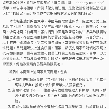
護與執法狀況，並列出每兩年的「優先關注國」（priority countries）
清單。報告中亦說明，所謂「優先關注國」是對歐盟智財利益造成最
大侵害的國家，而非指全球中智財保護狀況最有問題的國家。
本次報告臚列的國家中，中國為最需關注的第一級國家；第二級
為印度、印尼、俄羅斯等；第三級則是阿根廷、巴西、馬來西亞、泰
國、沙烏地阿拉伯等國。報告提到中國是歐盟境內仿冒品與盜版貨物
的主要來源。在歐盟海關扣押的仿冒品與盜版貨物中，有百分之八十
以上來自中國和香港。第二類優先國家，其智財保護與執法存在系統
性問題，且問題解決上進度緩慢。而第三類優先國家智財領域表現上
也有類似問題，僅在嚴重性和數量低於第二級優先國家。其中，沙烏
地阿拉伯為今年新增為優先關注國家，研究報告指出該國常被作為中
轉國家，傳輸歐盟境內仿冒與盜版貨物。
報告中亦提到上述國家共同問題，包含：
強制性技術轉讓策略（特別是中國）不利於外國產業（尤其是
高科技產業）投資，使外國產業失去競爭優勢；
海關執法情形不一，往往沒有依職權採取人身拘提、扣押、銷
燬仿冒及盜版貨物，或是未對運輸中的盜版貨品依法採取行
動；
仿冒和盜版商品通常不會被執法部門直接銷燬，甚至會回到市