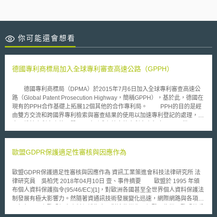
你可能還會想看
德國專利商標局加入全球專利審查高速公路（GPPH）
德國專利商標局（DPMA）於2015年7月6日加入全球專利審查高速公
路（Global Patent Prosecution Highway，簡稱GPPH），基於此，德國在
現有的PPH合作基礎上拓展12個其他的合作專利局。 PPH的目的是經
由雙方交流和跨國界專利檢索與審查結果的使用以加速專利登記的處理，一
方面維持專利審查的品質，同時形成有效率的專利審查程序。 從2015
年7月6日起，一個加速審查的申請不只在德國專利商標局之前合作的9大
PPH專利局，即：中國國家知識產權局、日本專利局、英國知識產權局、美
國專利商標局、韓國知識產權局、加拿大知識產權局、芬蘭國家專利注冊委
歐盟GDPR保護適足性審核與因應作為
員會、新加坡知識產權局、奧地利專利局，還可以在下述12個國家或地區試
行，即：澳大利亞知識產權局、丹麥專利商標局、俄羅斯聯邦知識產權局、
歐盟GDPR保護適足性審核與因應作為 資訊工業策進會科技法律研究所 法
匈牙利知識產權局、西班牙專利商標局、瑞典專利注冊局、葡萄牙工業產權
律研究員 吳柏凭 2018年04月10日 壹、事件摘要 歐盟於 1995 年頒
局、愛沙尼亞專利局、以色列專利局、挪威知識產權局、冰島專利局、北歐
布個人資料保護指令(95/46/EC)[1]，對歐洲各國甚至全世界個人資料保護法
專利局（包括丹麥專利商標局、挪威知識產權局、冰島專利局）。 對
制發展有極大影響力。然隨著資通訊技術發展變化迅速，網際網路與各項應
申請人來說這個制度的優點是，未來若申請人的專利申請案的請求項在參與
用興起，既有歐盟個人資料保護指令面對這些變化已經難以為繼，歐盟執委
GPPH的任一國家或地區的專利機構已經被認為具有可專利性，那麼申請人
會(European Commission) 出新的資料保護規則（General Data