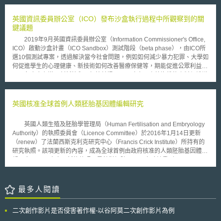
可以要求作為後續申請受理局的德國專利商標局進入簡易程序，以獲得加速
Protection Regulation, GDPR），於2016年4月27日通過，5月4日公布，
審查。
正式成為歐盟第2016/679號規則（Regulation (EU) 2016/679）[2]。由於
英國資訊委員辦公室（ICO）發布沙盒執行過程中所觀察到的關
歐盟原則上禁止個人資料跨境傳輸，只有在被認可具有保護適足性
鍵議題
(Adequate level of protection)的國家或地區才能例外許可傳輸，因此如何
2019年9月英國資訊委員辦公室（Information Commissioner's Office,
獲得歐盟保護適足性認可，就成為能否跨境傳輸歐盟個資的關鍵。 貳、重
ICO）啟動沙盒計畫（ICO Sandbox）測試階段（beta phase），由ICO所
點說明 一、個人資料保護指令保護適足性審查規定 1995年的個人資料
選10個測試專案，透過解決當今社會問題，例如如何減少暴力犯罪、大學如
保護指令，就有禁止會員國將個人資料跨境傳輸至對資料保護不具有保護適
何促進學生的心理健康、新技術如何改善醫療保健等，期能促進公眾利益。
足性之國家[3]。在第25條第2項中，對於保護適足性的審查，包括資料的性
各專案在滿足創新性和可行性前提下，同時也面臨著複雜的資料保護議
質、處理目的和期間、資料的發生地及最終目的地、該國家施行的普通法及
題，因此ICO持續與各專案溝通，提供其應用現有個資保護指引之建議，如
特別法規範、以及安全措施等，透過個案綜合判斷是否具有保護適足性[4]。
歐盟一般資料保護規則之資料保護影響評估指導文件（Guide to the GDPR
而關於具體的判斷標準，則依照第29條規定資料保護工作小組（Article 29
- Data protection impact assessment）、資料保護自我評估工具包（Data
英國核准全球首例人類胚胎基因體編輯研究
Data Protection Working Party）的指導文件[5]，其中對於法律規範審查，
protection self-assessment toolkit）等。自2019年3月底開始（受理申請）
除了內容外，更重視個資保護的執行面。 二、GDPR保護適足性審查規定
迄今，ICO沙盒執行過程中所觀察到的關鍵議題如下： 公部門資料應用效
GDPR延續了個人資料保護指令的規定，原則上禁止資料跨境傳輸至對
英國人類生殖及胚胎學管理局（Human Fertilisation and Embryology
益：部份參與者正在克服與公部門進行歷史資料共享，或是如何整合應用大
資料保護不具有適足性之國家[6]。根據第45條第2項規定，適足性的評估包
Authority）的執照委員會（Licence Committee）於2016年1月14日更新
數據等。個人資料與新技術應用，必須與資料主體的權利和自由進行權衡。
括以下要素： 法治、對人權與基本自由之尊重、一般與部門之相關立法，
（renew）了法蘭西斯克利克研究中心（Francis Crick Institute）所持有的
同意：確保各方對於「同意」（Consent）之理解，以弭平差異，同時向公
包括有關公共安全、防衛、國家安全及刑法、公務機關對個人資料之接近使
研究執照。該項更新的內容，成為全球首例由政府核准的人類胚胎基因體編
眾提供透明資訊。 新技術的挑戰：應用語音生物辨識（voice
用權、及該等立法、資料保護規則、專業規則及安全措施之執行。 有一個
輯研究。 本次更新的執照，是針對標號R0162實驗計畫（research
biometrics）、臉部辨識技術（facial recognition technology, FRT）等，需
或以上獨立監管機關之存在及有效運作，或對象為國際組織時，確保及執行
project）所簽發的。該計畫全名是「人類剩餘胚胎幹細胞之研究：人類胚胎
要在適當基礎上處理特殊類別資料。 資料分析（Data analytics）：以符合
資料保護規則之遵守，包括充足之執行權，以協助及建議資料主體行使其權
幹細胞之培養、維持多能性之因子特性以及形成可移植組織所需的特殊分
資料保護的方式進行資料分析，處理特殊類別資料的適法性，評估處理過程
利，並與會員國之監管機關合作； 個人資料向其他第三國或國際組織進一
化」（Derivation of stem cells from human surplus embryos: the
最多人閱讀
中的風險，並檢查可能用於資料分析的資料來源，確保符合目的之應用。
步移轉，該其他第三國或國際組織之規則、判例法、及有效且可執行之資料
development of human embryonic stem cell (hES) cultures,
未來的6個月，ICO將持續與各專案合作，使其為有效的解決方案，為
主體權利及個人資料受移轉之資料主體有效之行政與司法救濟；第三國或國
characterisation of factor necessary for maintaining pluripotency and
公眾提供創新合規之產品與服務，並成為未來結合資料保護和創新應用之規
二次創作影片是否侵害著作權-以谷阿莫二次創作影片為例
際組織所加入之國際協定，或其他因具法律拘束力之合約或辦法、及從其參
specific differentiation towards transplantable tissues），該計畫的執照是
劃藍圖，以奠定隱私保護的基石。