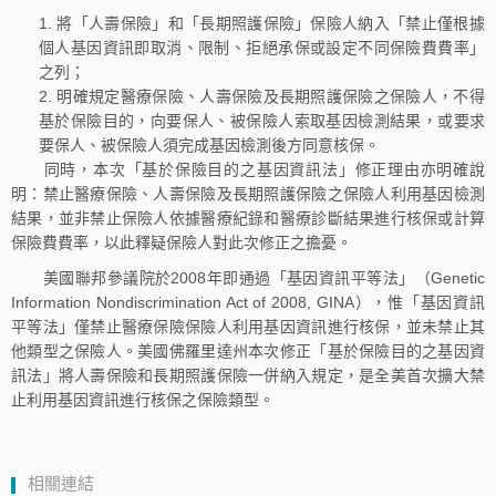
將「人壽保險」和「長期照護保險」保險人納入「禁止僅根據
個人基因資訊即取消、限制、拒絕承保或設定不同保險費費率」
之列；
明確規定醫療保險、人壽保險及長期照護保險之保險人，不得
基於保險目的，向要保人、被保險人索取基因檢測結果，或要求
要保人、被保險人須完成基因檢測後方同意核保。
同時，本次「基於保險目的之基因資訊法」修正理由亦明確說
明：禁止醫療保險、人壽保險及長期照護保險之保險人利用基因檢測
結果，並非禁止保險人依據醫療紀錄和醫療診斷結果進行核保或計算
保險費費率，以此釋疑保險人對此次修正之擔憂。
美國聯邦參議院於2008年即通過「基因資訊平等法」（Genetic
Information Nondiscrimination Act of 2008, GINA），惟「基因資訊
平等法」僅禁止醫療保險保險人利用基因資訊進行核保，並未禁止其
他類型之保險人。美國佛羅里達州本次修正「基於保險目的之基因資
訊法」將人壽保險和長期照護保險一併納入規定，是全美首次擴大禁
止利用基因資訊進行核保之保險類型。
相關連結