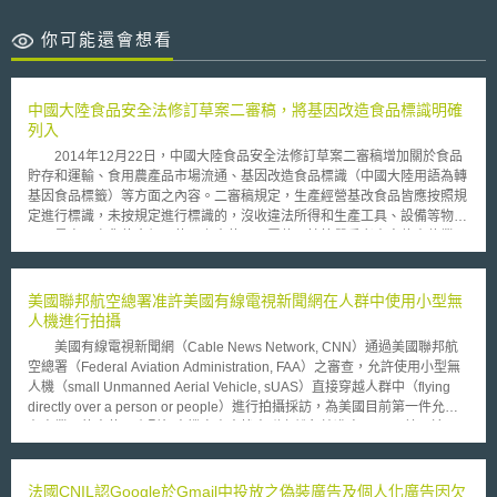
你可能還會想看
中國大陸食品安全法修訂草案二審稿，將基因改造食品標識明確
列入
2014年12月22日，中國大陸食品安全法修訂草案二審稿增加關於食品
貯存和運輸、食用農產品市場流通、基因改造食品標識（中國大陸用語為轉
基因食品標籤）等方面之內容。二審稿規定，生產經營基改食品皆應按照規
定進行標識，未按規定進行標識的，沒收違法所得和生產工具、設備等物
品，最高可處貨值金額五倍以上十倍以下罰款，情節嚴重者責令停產停業，
直至吊銷許可證。對於基因改造標識，中國大陸已於《農業轉基因生物安全
管理條例》有規定，此次二審稿為保障消費者的知情權，增加加重食品安全
違法行為的法律責任，採取多種手段嚴懲，並希望以法律形式將其確定。
美國聯邦航空總署准許美國有線電視新聞網在人群中使用小型無
我國食品安全衛生管理法於2014年12月10日修法中，對於基改食品標
人機進行拍攝
識部分並未修訂，僅在第22條及24條規定了要標識「食品之容器或外包
美國有線電視新聞網（Cable News Network, CNN）通過美國聯邦航
裝，應以中文及通用符號，明顯標示下列事項…（包含基因改造食品原
空總署（Federal Aviation Administration, FAA）之審查，允許使用小型無
料）」以及「食品添加物之容器或外包裝，應以中文及通用符號，明顯標示
人機（small Unmanned Aerial Vehicle, sUAS）直接穿越人群中（flying
下列事項中…（含基因改造食品添加物之原料）」。然而，我國與中國大陸
directly over a person or people）進行拍攝採訪，為美國目前第一件允許
此次修法雖皆有明訂，但明訂方式、標準等並未描述，又如美國佛蒙特州有
在商業目的中使用小型無人機自由穿梭人群之豁免核准案。 美國於
意立法通過之基改食品標識法也在今年2015年1月因有爭議舉行公聽會，使
2016年8月通過聯邦法規第107篇（14 CFR Part 107）又稱小型無人機規
該法令生效前恐有中止之情事。目前看來，不同國家有不同的基因改造食品
則（small UAS rule），規定關於小型無人機之操作規範。其中該規則列舉
標識政策，但國際間仍致力建立一套統一的規範。
7種操作禁止事項，須事前經由美國聯邦航空總署豁免方得進行操作（又稱
法國CNIL認Google於Gmail中投放之偽裝廣告及個人化廣告因欠