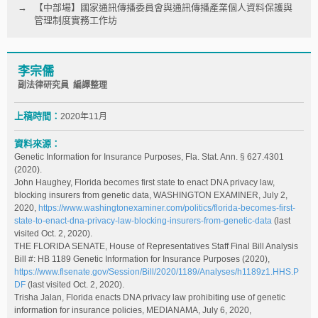
【中部場】國家通訊傳播委員會與通訊傳播產業個人資料保護與
管理制度實務工作坊
李宗儒
副法律研究員 編譯整理
上稿時間：
2020年11月
資料來源：
Genetic Information for Insurance Purposes, Fla. Stat. Ann. § 627.4301
(2020).
John Haughey, Florida becomes first state to enact DNA privacy law,
blocking insurers from genetic data, WASHINGTON EXAMINER, July 2,
2020,
https://www.washingtonexaminer.com/politics/florida-becomes-first-
state-to-enact-dna-privacy-law-blocking-insurers-from-genetic-data
(last
visited Oct. 2, 2020).
THE FLORIDA SENATE, House of Representatives Staff Final Bill Analysis
Bill #: HB 1189 Genetic Information for Insurance Purposes (2020),
https://www.flsenate.gov/Session/Bill/2020/1189/Analyses/h1189z1.HHS.P
DF
(last visited Oct. 2, 2020).
Trisha Jalan, Florida enacts DNA privacy law prohibiting use of genetic
information for insurance policies, MEDIANAMA, July 6, 2020,