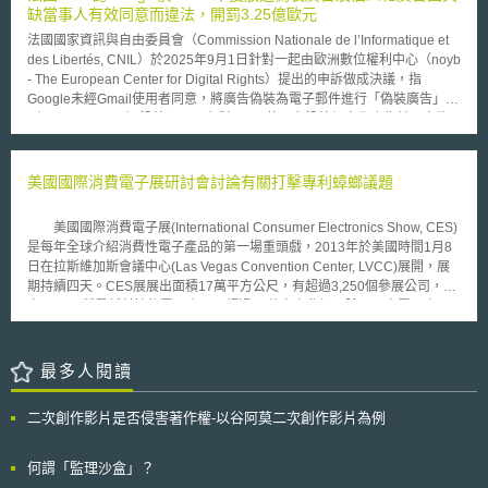
Part 107 Waiver），分別為：1.夜間飛行、2.直接穿越人群飛行、3.經由行
缺當事人有效同意而違法，開罰3.25億歐元
進車輛或飛機進行飛行、4.一人操作多架無人機、5.視距外飛行、6.飛行超
法國國家資訊與自由委員會（Commission Nationale de l’Informatique et
過400英呎、7.飛行區域近機場或禁航區附近。 CNN本次豁免項目即第
des Libertés, CNIL）於2025年9月1日針對一起由歐洲數位權利中心（noyb
107.39條的「直接穿越人群飛行」之規定，該規定除飛越對象為操作者本
- The European Center for Digital Rights）提出的申訴做成決議，指
身，或僅飛越在建築物、車輛上並不受禁止規範外，只要無人機穿越人群皆
Google未經Gmail使用者同意，將廣告偽裝為電子郵件進行「偽裝廣告」
須經美國聯邦航空總署審查同意方得操作，否則將面臨重罰。此一豁免通過
（Disguised Ads）投放，以及在對Gmail使用者投放個人化廣告前，未能
後，改變以往記者與攝影師合作之拍攝手法，改由受訪者直接接受無人機採
於Gmail帳號申請流程中提供當事人提供較少cookies、選擇非個人化之通用
訪，除節省人力資源外也能突破地勢之空間限制，對於商業營運模式將有重
廣告（generic ads）的選項，違反了《電子通訊法》（code des postes et
大變革。 然而由於直接穿越人群飛行之風險性極高，因此在本次豁免
des communications électroniques）與《資訊與自由法》（loi
美國國際消費電子展研討會討論有關打擊專利蟑螂議題
條件中亦有嚴格限制，除只能使用申請時之特定無人機外，並應該嚴格遵守
Informatique et Libertés）中關於歐盟《電子隱私指令》（ePrivacy
製造商之使用說明。另外，不得擅自改變無人機之設計或在未經允許下額外
Directive）之施行規定，對Google裁處了3.25億歐元的罰鍰，並要求改
加裝配備。同時飛行高度亦不得高於海平面150英呎，並須定期檢測維修。
美國國際消費電子展(International Consumer Electronics Show, CES)
善。以下節錄摘要該裁決之重點： 一、 偽裝成電子郵件的偽裝廣告與電子
最後每次操作皆須詳細記錄並保存，包含機械故障時須立即回報。
是每年全球介紹消費性電子產品的第一場重頭戲，2013年於美國時間1月8
郵件廣告均須獲當事人同意始得投放 歐盟《電子隱私指令》第13條1項及法
日在拉斯維加斯會議中心(Las Vegas Convention Center, LVCC)展開，展
國《電子通訊法》規定，電子郵件直接推銷（direct marketing）僅在其目
期持續四天。CES展展出面積17萬平方公尺，有超過3,250個參展公司，展
標是已事先給予同意的使用者時被允許。CNIL，依循歐盟法院（CJEU）判
出20,000種最新科技的電子產品，超過15萬人次參加。除了展出電子產品
例法（C-102/20）見解，認為若廣告訊息被展示在收件匣中，且形式類似
最新趨勢，CES同時也對於電子資訊相關議題開設研討會議，今年共有超過
真實電子郵件，與真實電子郵件相同位置，則應被認為是電子郵件直接推
300場的研討會。 其中有一系列名為「創新政策高峰會」(Innovation
銷，須得到當事人之事前同意。因此，CNIL認定偽裝廣告即便技術上不是
Policy Summit)的研討會主題，討論政府部門如何與企業合作促進經濟成長
最多人閱讀
狹義的電子郵件，僅僅因其在通常專門用於私人電子郵件的空間中展示，就
及創新應用。高峰會中除邀請各科技領域中的創新發明者，還邀請政府部
足以認為這些廣告是透過使用者電子郵件收件匣傳遞的廣告，屬於電子郵件
門、國會議員等，討論與科技政策最相關的種種議題。值得注意的是，創新
廣告，而與出現在郵件列表旁邊且獨立分開的廣告横幅不同，後者非屬電子
二次創作影片是否侵害著作權-以谷阿莫二次創作影片為例
政策高峰會中一場主題為「打擊專利蟑螂」(Fighting the Patent Trolls)的研
郵件廣告。 二、 Cookie Wall下當事人的有效同意：「廣告類型」的選擇、
討會於1月8日舉行，討論有關政府及民間業者如何打擊影響科技產業的專利
服務申請流程的隱私設計與資訊透明 CNIL參酌歐盟個人資料保護委員會
蟑螂(Patent Trolls)，與會者除了有眾議員Peter DeFazio，還有Google、電
何謂「監理沙盒」？
（European Data Protection Board, EDPB）第2024/08號關於「同意與付
子前線基金會(Electronic Frontier Foundation,EFF)、電子製造商Voxx