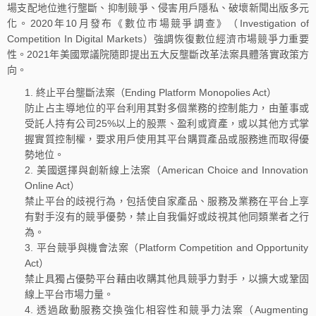
場支配地位進行壟斷、抑制競爭、侵害用戶隱私、破壞新聞出版多元
化。2020年10月發布《數位市場競爭調查》（Investigation of
Competition In Digital Markets）強調恢復數位經濟市場競爭力重要
性。2021年美國眾議院隨即提出五大反壟斷改革法案具體落實政策方
向。
終止平台壟斷法案（Ending Platform Monopolies Act）
防止占主導地位的平台利用其對多個業務的控制能力，由董事或
受託人持有公司25%以上的股票、盈利或資產，或以其他方式掌
握實質控制權，要求用戶使用其平台購買產品或服務進而取得優
勢地位。
美國選擇與創新線上法案（American Choice and Innovation
Online Act）
禁止平台的歧視行為，包括使自家產品、服務及業務在平台上享
有對手沒有的競爭優勢，禁止自我偏好或歧視其他同類業者之行
為。
平台競爭與機會法案（Platform Competition and Opportunity
Act）
禁止具獨占優勢平台藉由收購其他具競爭力對手，以擴大或鞏固
線上平台市場力量。
透過啟動服務交換強化相容性和競爭力法案（Augmenting