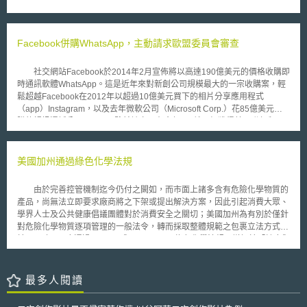
針對涉及之相關法令進行彙整，而本次則聚焦於應用方面進行詳細說明。
本指引首先於第一編指出，在引進物流無人機前，業者應先盤點該地區
存在的課題，並確認無人機是否能有效解決該問題，接著嘗試提出具體解決
方案，如拉長無人機飛行距離、增加使用次數，或建立可多次往返的飛行航
Facebook併購WhatsApp，主動請求歐盟委員會審查
道以增加使用頻率等。在初步確立無人機業務藍圖後，業者尚須設定物流無
人機服務之目標受眾，並聯繫可提供貨物之商店及無人機業者，著手建立相
社交網站Facebook於2014年2月宣佈將以高達190億美元的價格收購即
關服務之運作模式。此外，為順利推動物流無人機服務，還需提高民眾對物
時通訊軟體WhatsApp。這是近年來對新創公司規模最大的一宗收購案，輕
流無人機之社會接受度，以獲得當地居民的理解及支持。最後，為確保飛航
鬆超越Facebook在2012年以超過10億美元買下的相片分享應用程式
安全，業者除遵守本指引第二編所列相關法令飛行外，亦應制定安全飛行操
（app）Instagram，以及去年微軟公司（Microsoft Corp.）花85億美元收
作手冊，審慎評估起降地點之安全性，並建立一套安全管理系統。
購的視訊通話公司Skype。雖然該交易在今年4月就已經獲得美國聯邦貿易
委員會（U.S. Federal Trade Commission, FTC）的批准，在歐洲恐怕要面
臨反壟斷審查，這是該交易遇到的新障礙。 由於Facebook與歐盟主要
的反壟斷機構歐盟委員會（European Commission, EC）聯繫，要求審查
美國加州通過綠色化學法規
這宗轟動的交易案。雖然Facebook這一舉動可能導致該交易在歐盟層面進
行正式調查，但卻得以避免在歐盟多個會員國接受繁重的反壟斷調查。布魯
由於完善控管機制迄今仍付之闕如，而市面上諸多含有危險化學物質的
塞爾（Brussels）的Cleary Gottlieb Steen & Hamilton律師事務所的反壟斷
產品，尚無法立即要求廠商將之下架或提出解決方案，因此引起消費大眾、
律師Thomas Graf表示：「比起接受數個國家監管機構審查，Facebook寧
學界人士及公共健康倡議團體對於消費安全之關切；美國加州為有別於僅針
可接受歐盟調查，因各國監管機構會分別要求其提供相關資訊。」對此歐盟
對危險化學物質逐項管理的一般法令，轉而採取整體規範之包裹立法方式，
委員會發言人拒絕發表評論。 倘若要讓歐盟委員會審查該筆交易，公
於2008年9月底通過AB 1879與SB 509兩項綠色化學法規，增訂於「健康與
司必須證明其至少符合在三個歐盟會員國接受審查的標準。目前還不能立即
安全法典(Health and Safety Code)」，促使商品在設計階段減少毒性物質
清楚地知道其他國家的競爭監管機構是否積極地密切關注該交易。而
之接觸。 根據AB 1879法令，由加州環保署(California Environmental
Facebook提出的請求帶來歐洲多家電信公司強力施壓。他們曾經警告，
Protection Agency) 所管轄之毒性物質控制部門(Department of Toxic
最多人閱讀
WhatsApp可被視為一種圖文訊息的低價替代方案，這將使Facebook在歐洲
Substances Control)，現行除具備管理危險材料之儲存、使用與廢棄等法
即時通訊市場上取得主導地位。
定職責外，另新增計畫如下： (1) 應於2011年1月1日前修改法規，優先針