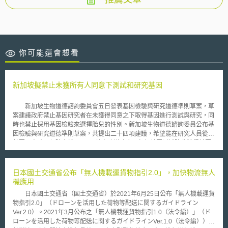
你可能還會想看
新加坡擬禁止未獲所有人同意下測試和研究基因
新加坡生物道德諮詢委員會五日發表基因檢驗與研究道德準則草案，草
案建議政府禁止基因研究者在未獲得同意之下取得基因進行測試與研究，同
時也禁止採用基因檢驗來選擇胎兒的性別。新加坡生物道德諮詢委員公布基
因檢驗與研究道德準則草案，共提出二十四項建議，希望能在研究人員從事
基因研究時，保障人權。 草案建議政府，任何基因測試除非獲得基因
所有人同意，否則不得進行。，產前基因篩檢只能限於確保孩子的健康，不
要把先天性疾病遺傳給下一代，但不能用在選擇生男或生女。草案規範，研
究員或醫生不能把基因研究結果透露給第三者，包括雇主和保險公司知道，
日本國土交通省公布「無人機載運貨物指引2.0」，加快物流無人
以保障個人隱私。 委員會已經把草案公布在網站上供民眾查閱，並分
機應用
送給一百一十四個機構，徵詢公眾和機構的看法；委員會將在年底向星國生
日本國土交通省（国土交通省）於2021年6月25日公布「無人機載運貨
命科學部長級會議提出報告。
物指引2.0」（ドローンを活用した荷物等配送に関するガイドライン
Ver.2.0）。2021年3月公布之「無人機載運貨物指引1.0（法令編）」（ド
ローンを活用した荷物等配送に関するガイドラインVer.1.0（法令編））係